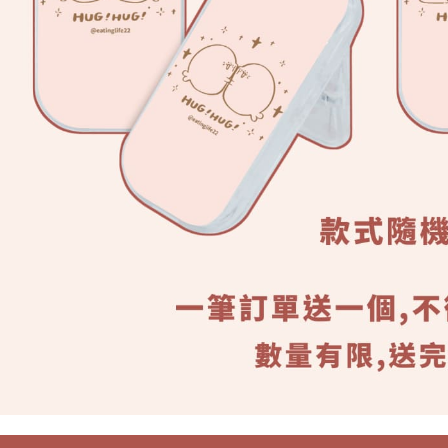
４．使用「
即時審查
結果請求
５．嚴禁
形，恩沛
動。