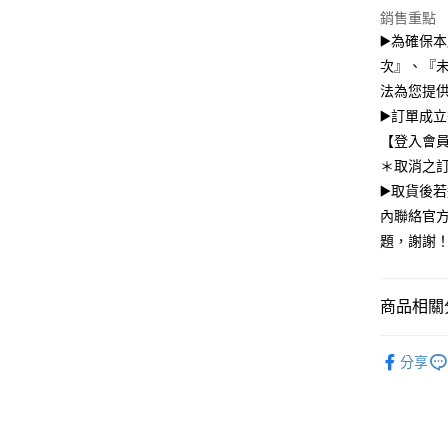
上海商
華南商
銷售重點
臺灣中
合作金
超商取貨
國泰世
上海商
匯豐（
▶️為確保
華南商
臺灣中
國泰世
聯邦商
LINE Pay
上海商
次』、『
匯豐（
臺灣中
元大商
兆豐國
聯邦商
法為您提
匯豐（
Apple Pay
玉山商
台中商
元大商
▶️訂單成
聯邦商
台新國
華泰商
玉山商
街口支付
元大商
【登入會
台灣樂
遠東國
台新國
玉山商
＊取消之
永豐商
台灣樂
悠遊付
台新國
星展（
▶️取貨後
台灣樂
中國信
Google Pa
內聯絡官方
題，謝謝
全盈+PAY
大哥付你
商品相關分
相關說明
【大哥付
AFTEE先
🦄獨家｜
1.本服務
分享
2.付款方
相關說明
📲iPh
流程，驗
【關於「A
架、追劇
ATM付款
完成交易
AFTEE
3.實際核
便利好安
4.訂單成
１．簡單