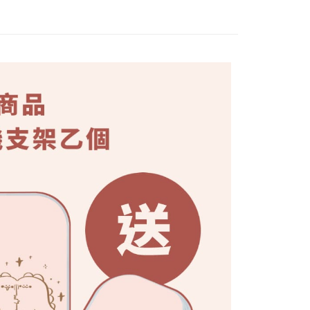
「轉專審核」未通過狀況，表示未達大哥付你分期系統評分，恕
：只要手機號碼，簡訊認證，即可結帳。
評估內容。
：先確認商品／服務後，再付款。
式說明】
付款
項不併入電信帳單，「大哥付你分期」於每月結算日後寄送繳費提
EE先享後付」結帳流程】
0，滿NT$1,000(含以上)免運費
方式選擇「AFTEE先享後付」後，將跳轉至「AFTEE先享後
訊連結打開帳單後，可選擇「超商條碼／台灣大直營門市／銀行轉
頁面，進行簡訊認證並確認金額後，即可完成結帳。
付／iPASS MONEY」等通路繳費。
家取貨
成立數日內，您將收到繳費通知簡訊。
費通知簡訊後14天內，點擊此簡訊中的連結，可透過四大超商
0，滿NT$899(含以上)免運費
項】
網路銀行／等多元方式進行付款，方視為交易完成。
係由「台灣大哥大股份有限公司」（以下簡稱本公司）所提供，讓
：結帳手續完成當下不需立刻繳費，但若您需要取消訂單，請聯
貨（物流比較快）
易時，得透過本服務購買商品或服務，並由商店將買賣／分期付
的店家。未經商家同意取消之訂單仍視為有效，需透過AFTEE
金債權讓與本公司後，依約使用本公司帳單繳交帳款。
繳納相關費用。
0，滿NT$1,000(含以上)免運費
意付款使用「大哥付你分期」之契約關係目的，商店將以您的個人
否成功請以「AFTEE先享後付 」之結帳頁面顯示為準，若有關於
含姓名、電話或地址）提供予台灣大哥大進項蒐集、處理及利
功／繳費後需取消欲退款等相關疑問，請聯繫「AFTEE先享後
1取貨(出貨較快)
公司與您本人進行分期帳單所需資料之確認、核對及更正。
援中心」
https://netprotections.freshdesk.com/support/home
0，滿NT$899(含以上)免運費
戶服務條款，請詳閱以下連結：
https://oppay.tw/userRule
項】
耽誤您寶貴的收件時間，建議採用宅配方式配送商品。
恩沛科技股份有限公司提供之「AFTEE先享後付」服務完成之
依本服務之必要範圍內提供個人資料，並將交易相關給付款項請
0，滿NT$1,500(含以上)免運費
讓予恩沛科技股份有限公司。
個人資料處理事宜，請瀏覽以下網址：
郵政 (*Maximum item weight: 2kg.)
查看運費
ee.tw/terms/#terms3
年的使用者請事先徵得法定代理人或監護人之同意方可使用
ress 順豐速運 (中港澳可填順豐站點點碼)
查看運費
E先享後付」，若未經同意申辦者引起之損失，本公司不負相關責