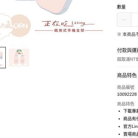
數量
※ 本商品
付款與運
超取滿NT$
付款方式
商品特色
信用卡一
商品編號
10092228
信用卡分
商品特色
3 期 
下載專
6 期 
合作金
商品有
華南商
12 期
官方Lin
合作金
上海商
華南商
賣場商
24 期
合作金
國泰世