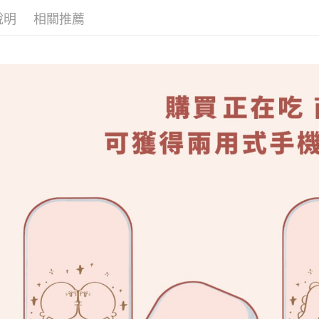
消。如遇
２．便利
運送方式
說明
相關推薦
無法說明
３．安心
【繳款方
全家取貨
1.分期款
【「AFT
醒簡訊。
每筆NT$7
１．於結帳
2.透過簡
付」結帳
帳／街口支
付款後全
２．訂單
３．收到繳
每筆NT$7
【注意事
／ATM／
1.本服務
※ 請注意
7-11取
用戶於交
絡購買商品
款買賣價
先享後付
每筆NT$7
2.基於同
※ 交易是
資料（包
是否繳費成
付款後7-1
用，由本
付客戶支
每筆NT$7
3.完整用
【注意事
為了避免
１．透過由
交易，需
每筆NT$8
求債權轉
２．關於
EZPost 中華
https://aft
３．未成
SF Exp
「AFTE
任。