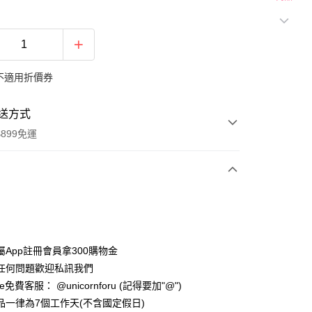
不適用折價券
送方式
899免運
次付款
期付款
0 利率 每期
NT$63
21家銀行
屬App註冊會員拿300購物金
0 利率 每期
NT$31
21家銀行
庫商業銀行
第一商業銀行
任何問題歡迎私訊我們
業銀行
彰化商業銀行
 0 利率 每期
NT$15
21家銀行
e免費客服： @unicornforu (記得要加"@")
庫商業銀行
第一商業銀行
業儲蓄銀行
台北富邦商業銀行
業銀行
彰化商業銀行
品一律為7個工作天(不含國定假日)
 0 利率 每期
NT$7
20家銀行
庫商業銀行
第一商業銀行
華商業銀行
兆豐國際商業銀行