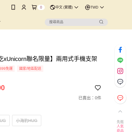
0
中文 (繁體)
TWD
xUnicorn聯名限量】兩用式手機支架
899免運
國家/地區配送
90
已賣出：0件
UG
小海豹HUG
先逛
人氣
商品