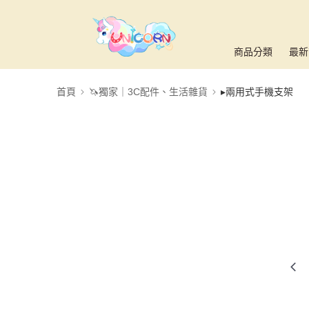
商品分類
最新
首頁
🦄獨家｜3C配件、生活雜貨
▸兩用式手機支架