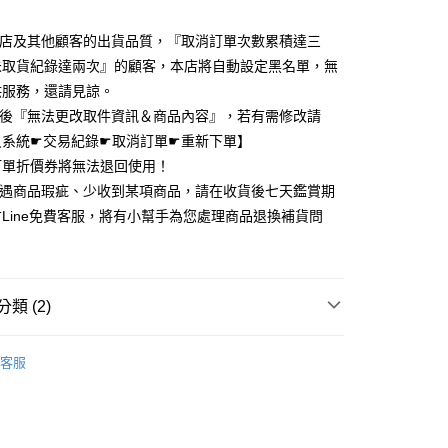
業儲蓄銀行
台北富邦商業銀行
業銀行
彰化商業銀行
小企業銀行
台中商業銀行
庫商業銀行
第一商業銀行
付款
華商業銀行
兆豐國際商業銀行
業儲蓄銀行
台北富邦商業銀行
台灣）商業銀行
華泰商業銀行
本店及其他顧客的出貨品質，『取消訂單次數累積達三
業銀行
彰化商業銀行
小企業銀行
台中商業銀行
華商業銀行
兆豐國際商業銀行
業銀行
遠東國際商業銀行
業儲蓄銀行
台北富邦商業銀行
未取貨紀錄達兩次』的顧客，本店將自動設定黑名單，無
台灣）商業銀行
華泰商業銀行
小企業銀行
台中商業銀行
業銀行
永豐商業銀行
際商業銀行
臺灣中小企業銀行
業銀行
遠東國際商業銀行
供服務，還請見諒。
台灣）商業銀行
華泰商業銀行
業銀行
星展（台灣）商業銀行
業銀行
匯豐（台灣）商業銀行
業銀行
永豐商業銀行
立後『無法更改取件資訊＆商品內容』，若有需修改請
業銀行
遠東國際商業銀行
際商業銀行
中國信託商業銀行
業銀行
聯邦商業銀行
業銀行
星展（台灣）商業銀行
業銀行
永豐商業銀行
員系統☛交易紀錄☛取消訂單☛重新下單】
天信用卡公司
際商業銀行
元大商業銀行
際商業銀行
中國信託商業銀行
業銀行
星展（台灣）商業銀行
訂單折價券將無法退回使用！
業銀行
玉山商業銀行
天信用卡公司
際商業銀行
中國信託商業銀行
台灣）商業銀行
台新國際商業銀行
若遇商品瑕疵、少收到某項商品，請在收貨後七天鑑賞期
天信用卡公司
託商業銀行
台灣樂天信用卡公司
y
Line免費客服，將有小幫手為您處理商品退換補貨問
！
分期
類 (2)
你分期使用說明】
享後付
3C配件、生活雜貨
▸兩用式手機支架
由台灣大哥大提供，台灣大哥大用戶可立即使用無須另外申請。
客服
式選擇「大哥付你分期」，訂單成立後會自動跳轉到大哥付的交易
one保護配件｜保護貼、手機支架
▪手機磁吸支架、氣囊支
證手機門號後，選擇欲分期的期數、繳款截止日，確認付款後即
FTEE先享後付」】
支架
。
先享後付是「在收到商品之後才付款」的支付方式。 讓您購物簡單
准額度、可分期數及費用金額請依後續交易確認頁面所載為準。
心！
立30分鐘內，如未前往確認交易或遇審核未通過，訂單將自動取
：不需註冊會員、不需綁卡、不需儲值。