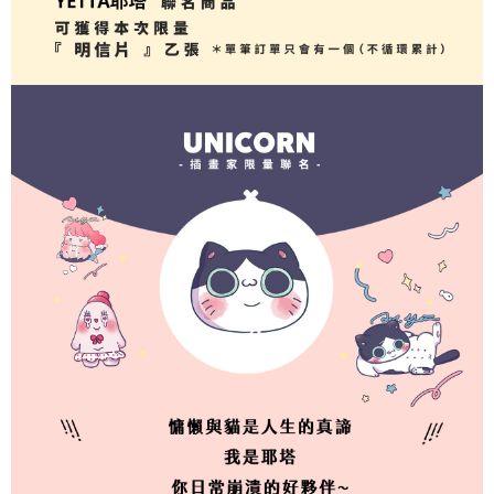
2.基於同意付款使用「大哥付你分期」之契約關係目的，商店將以您的個人
付款後7-11取貨(出貨較快)
※ 交易是否成功請以「AFTEE先享後付 」之結帳頁面顯示為準，若有關於
資料（包含姓名、電話或地址）提供予台灣大哥大進項蒐集、處理及利用，
是否繳費成功／繳費後需取消欲退款等相關疑問，請聯繫「AFTEE先享後付
每筆NT$70，滿NT$899(含以上)免運費
由本公司與您本人進行分期帳單所需資料之確認、核對及更正。
客戶支援中心」
https://netprotections.freshdesk.com/support/home
3.完整用戶服務條款，請詳閱以下連結：
https://oppay.tw/userRule
為了避免耽誤您寶貴的收件時間，建議採用宅配方式配送商品。
【注意事項】
１．透過由恩沛科技股份有限公司提供之「AFTEE先享後付」服務完成之交
每筆NT$80，滿NT$1,500(含以上)免運費
易，需依本服務之必要範圍內提供個人資料，並將交易相關給付款項請求債
權轉讓予恩沛科技股份有限公司。
EZPost 中華郵政 (*Maximum item weight: 2kg.)
查看運費
２．關於個人資料處理事宜，請瀏覽以下網址：
https://aftee.tw/terms/#terms3
SF Express 順豐速運 (中港澳可填順豐站點點碼)
查看運費
３．未成年的使用者請事先徵得法定代理人或監護人之同意方可使用
「AFTEE先享後付」，若未經同意申辦者引起之損失，本公司不負相關責
任。
４．使用「AFTEE先享後付」時，將依據個別帳號之用戶狀況，依本公司即
時審查核予不同之上限額度；若仍有額度不足之情形，本公司將視審查結果
請求用戶進行身份認證。
５．嚴禁一人註冊多個帳號或使用他人資訊註冊。若發現惡意使用之情形，
恩沛科技股份有限公司將有權停止該用戶之使用額度並採取法律行動。