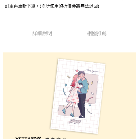
訂單再重新下單。(※所使用的折價券將無法退回)
全盈+PAY
大哥付你分期
相關說明
詳細說明
相關推薦
【大哥付你分期使用說明】
AFTEE先享後付
1.本服務由台灣大哥大提供，台灣大哥大用戶可立即使用無須另外申請。
2.付款方式選擇「大哥付你分期」，訂單成立後會自動跳轉到大哥付的交易
相關說明
流程，驗證手機門號後，選擇欲分期的期數、繳款截止日，確認付款後即完
【關於「AFTEE先享後付」】
成交易。
ATM付款
AFTEE先享後付是「在收到商品之後才付款」的支付方式。 讓您購物簡單
3.實際核准額度、可分期數及費用金額請依後續交易確認頁面所載為準。
便利好安心！
4.訂單成立30分鐘內，如未前往確認交易或遇審核未通過，訂單將自動取
１．簡單：不需註冊會員、不需綁卡、不需儲值。
運送方式
消。如遇「轉專審核」未通過狀況，表示未達大哥付你分期系統評分，恕無
２．便利：只要手機號碼，簡訊認證，即可結帳。
法說明評估內容。
３．安心：先確認商品／服務後，再付款。
全家取貨付款
【繳款方式說明】
1.分期款項不併入電信帳單，「大哥付你分期」於每月結算日後寄送繳費提
每筆NT$70，滿NT$1,000(含以上)免運費
【「AFTEE先享後付」結帳流程】
醒簡訊。
１．於結帳方式選擇「AFTEE先享後付」後，將跳轉至「AFTEE先享後付」
2.透過簡訊連結打開帳單後，可選擇「超商條碼／台灣大直營門市／銀行轉
付款後全家取貨
結帳頁面，進行簡訊認證並確認金額後，即可完成結帳。
帳／街口支付／iPASS MONEY」等通路繳費。
２．訂單成立數日內，您將收到繳費通知簡訊。
每筆NT$70，滿NT$899(含以上)免運費
３．收到繳費通知簡訊後14天內，點擊此簡訊中的連結，可透過四大超商／
【注意事項】
ATM／網路銀行／等多元方式進行付款，方視為交易完成。
7-11取貨（物流比較快）
1.本服務係由「台灣大哥大股份有限公司」（以下簡稱本公司）所提供，讓
※ 請注意：結帳手續完成當下不需立刻繳費，但若您需要取消訂單，請聯絡
用戶於交易時，得透過本服務購買商品或服務，並由商店將買賣／分期付款
每筆NT$70，滿NT$1,000(含以上)免運費
購買商品的店家。未經商家同意取消之訂單仍視為有效，需透過AFTEE先享
買賣價金債權讓與本公司後，依約使用本公司帳單繳交帳款。
後付繳納相關費用。