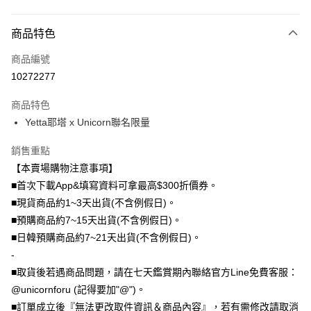
付款方式
商品特色
信用卡一次付款
商品編號
信用卡分期付款
10272277
3 期 0 利率 每期
NT$360
21家銀行
商品特色
6 期 0 利率 每期
NT$180
21家銀行
合作金庫商業銀行
第一商業銀行
Yetta耶塔 x Unicorn聯名限量
華南商業銀行
彰化商業銀行
12 期 0 利率 每期
NT$90
21家銀行
合作金庫商業銀行
第一商業銀行
上海商業儲蓄銀行
台北富邦商業銀行
華南商業銀行
彰化商業銀行
銷售重點
24 期 0 利率 每期
NT$45
20家銀行
合作金庫商業銀行
第一商業銀行
國泰世華商業銀行
兆豐國際商業銀行
上海商業儲蓄銀行
台北富邦商業銀行
華南商業銀行
彰化商業銀行
【本賣場購物注意事項】
臺灣中小企業銀行
台中商業銀行
合作金庫商業銀行
第一商業銀行
超商取貨付款
國泰世華商業銀行
兆豐國際商業銀行
上海商業儲蓄銀行
台北富邦商業銀行
■首次下載App&填寫資料可拿最高$300折價券。
匯豐（台灣）商業銀行
華泰商業銀行
華南商業銀行
彰化商業銀行
臺灣中小企業銀行
台中商業銀行
國泰世華商業銀行
兆豐國際商業銀行
聯邦商業銀行
遠東國際商業銀行
LINE Pay
上海商業儲蓄銀行
台北富邦商業銀行
■現貨商品約1~3天出貨(不含例假日)。
匯豐（台灣）商業銀行
華泰商業銀行
臺灣中小企業銀行
台中商業銀行
元大商業銀行
永豐商業銀行
兆豐國際商業銀行
臺灣中小企業銀行
■預購商品約7~15天出貨(不含例假日)。
聯邦商業銀行
遠東國際商業銀行
匯豐（台灣）商業銀行
華泰商業銀行
Apple Pay
玉山商業銀行
星展（台灣）商業銀行
台中商業銀行
匯豐（台灣）商業銀行
元大商業銀行
永豐商業銀行
■日韓預購商品約7~21天出貨(不含例假日)。
聯邦商業銀行
遠東國際商業銀行
台新國際商業銀行
中國信託商業銀行
華泰商業銀行
聯邦商業銀行
玉山商業銀行
星展（台灣）商業銀行
街口支付
-
元大商業銀行
永豐商業銀行
台灣樂天信用卡公司
遠東國際商業銀行
元大商業銀行
台新國際商業銀行
中國信託商業銀行
玉山商業銀行
星展（台灣）商業銀行
■取貨後若遇商品問題，請在七天鑑賞期內聯絡官方Line免費客服：
永豐商業銀行
玉山商業銀行
台灣樂天信用卡公司
悠遊付
台新國際商業銀行
中國信託商業銀行
@unicornforu (記得要加"@")。
星展（台灣）商業銀行
台新國際商業銀行
台灣樂天信用卡公司
中國信託商業銀行
台灣樂天信用卡公司
Google Pay
■訂單成立後『無法更改取件資訊＆商品內容』，若有需修改請取消