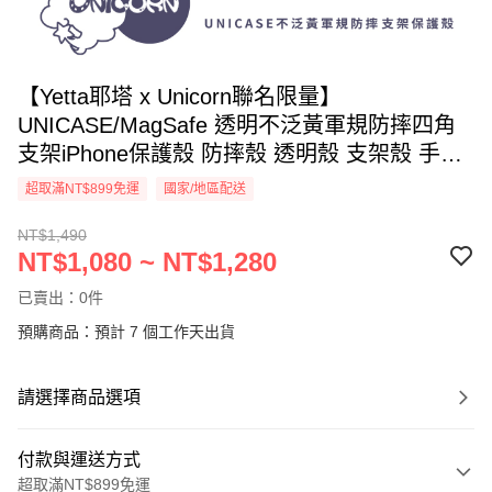
【Yetta耶塔 x Unicorn聯名限量】
UNICASE/MagSafe 透明不泛黃軍規防摔四角
支架iPhone保護殼 防摔殼 透明殼 支架殼 手機
殼 i15Pro i14Pro Unicorn
超取滿NT$899免運
國家/地區配送
NT$1,490
NT$1,080 ~ NT$1,280
已賣出：0件
預購商品：預計 7 個工作天出貨
請選擇商品選項
付款與運送方式
超取滿NT$899免運