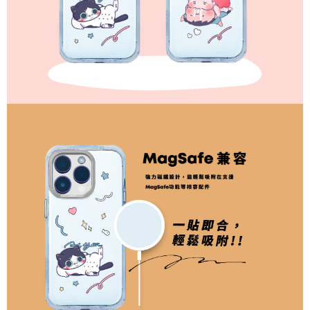
3. Jumlah kelulusan sebenar, bilangan ansuran dan jumlah bayaran
adalah berdasarkan halaman pengesahan transaksi seterusnya.
4. Dalam masa 30 minit selepas pesanan ditubuhkan, jika tidak pergi
untuk mengesahkan transaksi atau jika tidak lulus semakan, pesanan
akan dibatalkan secara automatik. Jika terdapat situasi "pindah untuk
semakan khusus" yang tidak lulus, ini menunjukkan bahawa sistem
penilaian tidak mencukupi, tiada penjelasan mengenai kandungan
penilaian boleh diberikan.
【Penerangan Kaedah Pembayaran】
1. Pembayaran ansuran tidak digabungkan dalam bil telekomunikasi,
"Pembayaran Ansuran Gogo" akan menghantar SMS peringatan
pembayaran selepas tarikh penyelesaian bulanan.
2. Melalui pautan SMS untuk membuka bil, anda boleh memilih untuk
membayar melalui "Kod bar kedai serbaneka / Kedai rasmi Taiwan
Mobile / Pemindahan bank / Pembayaran J街口 / iPASS MONEY" dan
saluran lain.
【Nota Penting】
1. Perkhidmatan ini disediakan oleh "Taiwan Mobile Co., Ltd." untuk
membolehkan pengguna membeli produk atau perkhidmatan melalui
perkhidmatan ini semasa transaksi, dan kedai akan menyerahkan hak
tuntutan harga jual/beli ansuran kepada syarikat ini untuk membayar bil
menggunakan bil syarikat ini.
2. Berdasarkan tujuan kontrak persetujuan pembayaran menggunakan