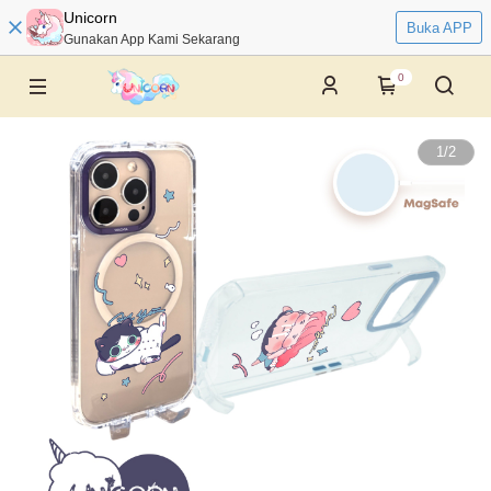
Unicorn
Buka APP
Gunakan App Kami Sekarang
0
1
/
2