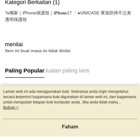
Kategori Berkaitan (1)
🦄獨家｜iPhone保護殼｜𝐢𝐏𝐡𝐨𝐧𝐞17
▸UNICASE 軍規防摔不泛黃
透明保護殼
menilai
Item ini buat masa ini tidak dinilai
Paling Popular
Jualan paling laris
Laman web ini ada menggunakan kuki. Sekiranya anda ingin mengetahui
Tag Popular
secara terperinci bagaimana kuki digunakan di laman web ini, dan bagaimana
untuk mengubah tetapan kuki komputer anda. Jika anda tidak mahu
menggunakan kuki di komputer anda, sila rujuk penerangan mengenai kuki.
Butiran >
Dasar Privasi
Laman web ini ada menggunakan kuki. Sekiranya anda ingin
mengetahui secara terperinci bagaimana kuki digunakan di laman web ini,
dan bagaimana untuk mengubah tetapan kuki komputer anda. Jika anda tidak
Faham
mahu menggunakan kuki di komputer anda, sila rujuk penerangan mengenai
kuki.