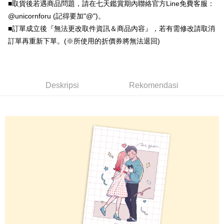
Commercial Bank
Limited
■取貨後若遇商品問題，請在七天鑑賞期內聯絡官方Line免費客服：
Bank
Yuanta Commercial Bank
Bank SinoPac
Taiwan Business Bank
Taichung Commercial
Union Bank of Taiwan
Far Eastern International
JKOPAY
@unicornforu (記得要加"@")。
Taichung Commercial Bank
HSBC Bank (Taiwan) Limited
Bank Komersial E.SUN
DBS Bank
Bank
Bank
■訂單成立後『無法更改取件資訊＆商品內容』，若有需修改請取消
Hwatai Bank
Union Bank of Taiwan
Bank Antarabangsa Taishin
Bank CTBC
Easy Wallet
HSBC Bank (Taiwan)
Hwatai Bank
Yuanta Commercial Bank
Bank SinoPac
Far Eastern International Bank
Yuanta Commercial Bank
Syarikat Kad Kredit Rakuten
訂單再重新下單。(※所使用的折價券將無法退回)
Limited
Bank Komersial E.SUN
DBS Bank
Bank SinoPac
Bank Komersial E.SUN
Google Pay
Taiwan
Union Bank of Taiwan
Far Eastern International
Bank Antarabangsa
Bank CTBC
DBS Bank
Bank Antarabangsa Taishin
Bank
Taishin
Plus PAY
Bank CTBC
Syarikat Kad Kredit Rakuten
Yuanta Commercial Bank
Bank SinoPac
Syarikat Kad Kredit
Taiwan
Deskripsi
Rekomendasi
Bank Komersial E.SUN
DBS Bank
Rakuten Taiwan
OP Pay Later
Bank Antarabangsa
Bank CTBC
Deskripsi
Taishin
[Terma Penggunaan untuk OP Pay Later]
Syarikat Kad Kredit
AFTEE
Rakuten Taiwan
Perkhidmatan ini disediakan oleh Taiwan Mobile dan tersedia untuk
Deskripsi
pengguna Taiwan Mobile tanpa memerlukan permohonan tambahan.
Pertama, Mengenai Perkhidmatan AFTEE Beli Sekarang Bayar Kemudian
Pemindahan ATM
1. Dengan memilih AFTEE sebagai kaedah pembayaran, mesej
Jika anda memilih OP Pay Later sebagai kaedah pembayaran, sistem
pengesahan AFTEE akan muncul.
akan mengarahkan anda secara automatik ke proses transaksi OP Pay
2. Anda boleh meneruskan pembayaran selepas pengesahan SMS.
Pilihan Penghantaran
Later selepas pesanan dibuat. Anda perlu mengesahkan nombor telefon
3. Tiada bayaran diperlukan apabila pesanan disahkan. Produk akan
mudah alih anda, memilih bilangan ansuran, dan menetapkan tarikh
dihantar ke alamat yang ditetapkan.
全家取貨付款
akhir pembayaran. Transaksi akan dianggap selesai setelah pembayaran
4. Setelah pesanan disahkan, anda akan menerima SMS pembayaran
disahkan.
NT$70/pesanan | Penghantaran percuma untuk pesanan
manakala ahli aplikasi akan menerima pemberitahuan tolak aplikasi
NT$1,000 atau lebih
AFTEE.
Had kredit yang diluluskan, tempoh ansuran yang tersedia, dan yuran
5. Tiada bayaran diperlukan apabila anda menerima produk. Sila buat