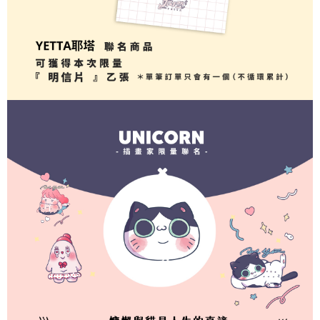
yang dikenakan adalah tertakluk kepada maklumat yang dinyatakan
pembayaran di empat kedai serbaneka utama, ATM atau perbankan
付款後全家取貨
pada halaman pengesahan transaksi seterusnya.
dalam talian dengan SMS pembayaran atau pemberitahuan tolak aplikasi
NT$70/pesanan | Penghantaran percuma untuk pesanan
AFTEE.
Jika transaksi tidak disahkan dalam masa 30 minit selepas pesanan
NT$899 atau lebih
dibuat, atau jika permohonan gagal dalam proses semakan, pesanan
Sila ambil perhatian bahawa tempoh pembayaran adalah 14 hari. Walau
akan dibatalkan secara automatik. Jika permohonan gagal pada
7-11取貨（物流比較快）
bagaimanapun, bagi mereka yang telah memuat turun Aplikasi AFTEE
peringkat "semakan manual", ini bermakna kriteria pemarkahan sistem
dan mendaftar sebagai ahli AFTEE boleh menikmati tempoh pembayaran
NT$70/pesanan | Penghantaran percuma untuk pesanan
tidak dipenuhi; butiran penilaian khusus tidak akan didedahkan.
sehingga 45 hari.
NT$1,000 atau lebih
[Arahan Pembayaran]
Tempoh pembayaran dikira dari masa kedai meminta pembayaran anda,
付款後7-11取貨(出貨較快)
ditambah dengan bilangan hari yang boleh dilanjutkan oleh AFTEE. Anda
Pembayaran ansuran melalui OP Pay Later akan dibilkan secara
boleh melanjutkan tempoh pembayaran anda sebelum anda menerima
NT$70/pesanan | Penghantaran percuma untuk pesanan
berasingan dan tidak termasuk dalam bil telekom anda. SMS peringatan
pesanan. Walau bagaimanapun, tiada jaminan bahawa anda boleh
pembayaran akan dihantar selepas kitaran bil bulanan.
NT$899 atau lebih
menerima pesanan anda semasa tempoh pembayaran (cth.: produk
prapesanan atau produk yang mungkin mengambil masa yang lebih
Selepas mengakses bil melalui pautan dalam SMS, anda boleh
為了避免耽誤您寶貴的收件時間，建議採用宅配方式配送商品。
lama untuk dihantar). Oleh itu, anda dikehendaki membuat pembayaran
menyelesaikan pembayaran anda melalui salah satu saluran berikut: kod
kepada AFTEE dalam tempoh sama ada anda menerima pesanan.
NT$80/pesanan | Penghantaran percuma untuk pesanan
bar kedai serbaneka, kedai runcit Taiwan Mobile, pemindahan bank,
JKOPay, atau iPASS MONEY.
NT$1,500 atau lebih
Kedua, Sekatan Pembayaran
1. Jumlah yang diperakui untuk pengguna kali pertama boleh sehingga
[Nota Penting]
EZPost 中華郵政 (*Maximum item weight: 2k
Kadar Penghantaran
NT$10,000. Amaun diperakui sebenar yang diluluskan akan berdasarkan
keputusan pensijilan dan semakan oleh AFTEE.
g.)
Perkhidmatan ini disediakan oleh Taiwan Mobile Co., Ltd. (“Syarikat”),
2. Amaun perbelanjaan minimum mestilah lebih besar daripada NT$20.
yang membolehkan pelanggan membeli barangan atau perkhidmatan
3. Pada masa ini hanya tersedia untuk ahli Taiwan.
SF Express 順豐速運 (中港澳可填順豐站點點
Kadar Penghantaran
melalui perkhidmatan ini pada masa transaksi. Hasil daripada pembelian