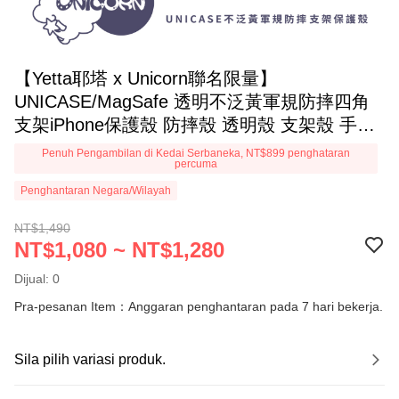
【Yetta耶塔 x Unicorn聯名限量】
UNICASE/MagSafe 透明不泛黃軍規防摔四角
支架iPhone保護殼 防摔殼 透明殼 支架殼 手機
殼 i15Pro i14Pro Unicorn
Penuh Pengambilan di Kedai Serbaneka, NT$899 penghataran
percuma
Penghantaran Negara/Wilayah
NT$1,490
NT$1,080 ~ NT$1,280
Dijual: 0
Pra-pesanan Item：Anggaran penghantaran pada 7 hari bekerja.
Sila pilih variasi produk.