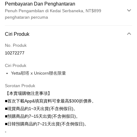
Pembayaran Dan Penghantaran
Penuh Pengambilan di Kedai Serbaneka, NT$899
penghataran percuma
Kaedah Pembayaran
Ciri Produk
Kad Kredit (Bayaran Penuh)
No. Produk
Ansuran Kad Kredit
10272277
3 ansuran pada kadar faedah 0,
NT$360
setiap ansuran
Ciri Produk
21 Bank
6 ansuran pada kadar faedah 0,
NT$180
setiap
Taiwan Cooperative Bank
Bank Komersial Pertama
Yetta耶塔 x Unicorn聯名限量
Hua Nan Commercial
Chang Hwa Commercial
ansuran
21 Bank
Bank
Bank
12 ansuran pada kadar faedah 0,
NT$90
setiap ansuran
Taiwan Cooperative Bank
Bank Komersial Pertama
Sorotan Produk
The Shanghai
Bank Komersial Taipei
Hua Nan Commercial Bank
Chang Hwa Commercial Bank
21 Bank
24 ansuran pada kadar faedah 0,
NT$45
setiap
Taiwan Cooperative Bank
Bank Komersial Pertama
【本賣場購物注意事項】
Commercial & Savings
Fubon
The Shanghai Commercial &
Bank Komersial Taipei Fubon
Hua Nan Commercial
Chang Hwa Commercial
ansuran
Bank
20 Bank
■首次下載App&填寫資料可拿最高$300折價券。
Savings Bank
Bank
Bank
Bank Cathay United
Mega International
■現貨商品約1~3天出貨(不含例假日)。
Taiwan Cooperative Bank
Bank Komersial Pertama
Bank Cathay United
Mega International Commercial
Pengambilan di Kedai Serbaneka
The Shanghai
Bank Komersial Taipei
Commercial Bank
Hua Nan Commercial Bank
Chang Hwa Commercial Bank
■預購商品約7~15天出貨(不含例假日)。
Bank
Commercial & Savings
Fubon
Taiwan Business Bank
Taichung Commercial
LINE Pay
The Shanghai Commercial &
Bank Komersial Taipei Fubon
Taiwan Business Bank
Taichung Commercial Bank
■日韓預購商品約7~21天出貨(不含例假日)。
Bank
Bank
Savings Bank
HSBC Bank (Taiwan) Limited
Hwatai Bank
-
Bank Cathay United
Mega International
HSBC Bank (Taiwan)
Hwatai Bank
Apple Pay
Mega International Commercial
Taiwan Business Bank
Union Bank of Taiwan
Far Eastern International Bank