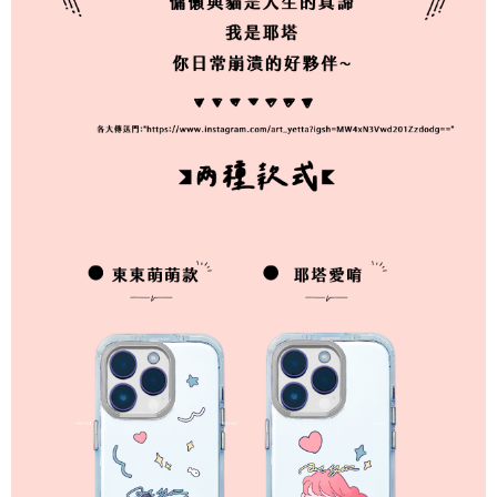
atau pembayaran ansuran akan dipindahkan oleh peniaga kepada
碼)
Ketiga, Syarat Perkhidmatan
Syarikat, dan pelanggan hendaklah membuat pembayaran mengikut
Perkhidmatan AFTEE Beli Sekarang Bayar Kemudian disediakan oleh NP
perjanjian menggunakan sistem bil Syarikat.
Taiwan, Inc. dan AFTEE akan membuat bil kepada pengguna. AFTEE
akan menggunakan data peribadi yang dikumpul (termasuk nama
Untuk memenuhi hubungan kontrak yang terjalin melalui persetujuan
pembeli, no. telefon, nama penerima, no. telefon, alamat penerima) untuk
penggunaan OP Pay Later, peniaga akan memberikan maklumat peribadi
penggunaan perkhidmatan. Sila rujuk kepada "Penyata Pengumpulan
anda (termasuk nama, nombor telefon, atau alamat) kepada Syarikat bagi
Data Peribadi, Pemprosesan, Penggunaan"
tujuan pengumpulan, pemprosesan dan penggunaan data yang
(https://aftee.tw/privacypolicy/
) untuk maklumat lanjut.
diperlukan untuk pengebilan ansuran, termasuk pengesahan,
pengesahan semula dan pembetulan.
Jumlah yang diperakui untuk pengguna kali pertama yang lulus
kelulusan boleh sehingga NT$10,000. Jika pengguna tidak membuat
Untuk terma perkhidmatan penuh, sila rujuk pautan berikut:
pembayaran dalam tempoh tersebut, yuran pembayaran lewat sebanyak
https://oppay.tw/userRule
" target="_blank" class="link revert-
20% setahun akan dikenakan. Pengguna bawah umur dikehendaki
style">https://oppay.tw/userRule
mendapatkan kebenaran daripada ibu bapa atau penjaga yang sah
untuk menggunakan AFTEE.
【Panduan Penggunaan Pembayaran Ansuran Gogo】
1. Perkhidmatan ini disediakan oleh Taiwan Mobile, pengguna telefon
Sila hubungi NP Taiwan Inc. di
cs_tw@netprotections.co.jp
jika anda
mudah alih boleh segera menggunakan tanpa perlu memohon lagi.
mempunyai sebarang kebimbangan mengenai pemprosesan dan
(Hanya untuk nombor langganan peribadi, tidak terbuka untuk syarikat
penggunaan pada data peribadi. Jika anda tidak bersetuju dengan data
dan kad prabayar)
peribadi yang disenaraikan seperti di atas akan dikumpul dan digunakan
2. Pilihan kaedah pembayaran "Pembayaran Ansuran Gogo", selepas
oleh AFTEE, sila jangan gunakan perkhidmatan ini.
pesanan ditubuhkan, akan secara automatik dialihkan ke proses
transaksi Gogo, selepas pengesahan nombor telefon, pilih bilangan
ansuran yang diingini, tarikh akhir pembayaran, dan setelah
mengesahkan pembayaran, transaksi akan selesai.