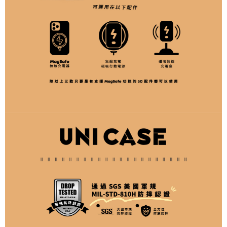
"Pembayaran Ansuran Gogo", kedai akan memberikan maklumat peribadi
anda (termasuk nama, telefon atau alamat) kepada Taiwan Mobile untuk
pengumpulan, pemprosesan dan penggunaan, untuk pengesahan,
semakan dan pembetulan data yang diperlukan untuk bil ansuran oleh
Taiwan Mobile.
3. Sila baca syarat perkhidmatan pengguna secara lengkap melalui
pautan berikut: https://oppay.tw/userRule