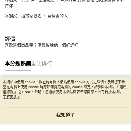
行杯
🦄獨家｜插畫家聯名
寫情書的人
評價
喜歡這個商品嗎？購買後給他一個好評吧
本分類熱銷
全站排行
本網站中使用 cookie，欲查詢有關本網站使用 cookie 方式之詳情，及若您不希
熱門標籤
望在電腦上使用 cookie 時應如何變更電腦的 cookie 設定，請參閱本網站「
隱私
權條款
」之 Cookie 聲明。您繼續使用本網站即表示您同意本公司得按本網站使
用條款之 Cookie 聲明使用 cookie。
了解更多 >
我知道了