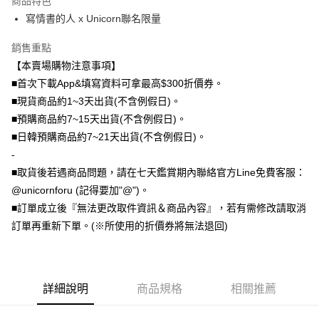
商品特色
寫情書的人 x Unicorn聯名限量
全盈+PAY
大哥付你分期
銷售重點
相關說明
【本賣場購物注意事項】
【大哥付你分期使用說明】
■首次下載App&填寫資料可拿最高$300折價券。
AFTEE先享後付
1.本服務由台灣大哥大提供，台灣大哥大用戶可立即使用無須另外申請。
■現貨商品約1~3天出貨(不含例假日)。
2.付款方式選擇「大哥付你分期」，訂單成立後會自動跳轉到大哥付的交易
相關說明
■預購商品約7~15天出貨(不含例假日)。
流程，驗證手機門號後，選擇欲分期的期數、繳款截止日，確認付款後即完
【關於「AFTEE先享後付」】
成交易。
ATM付款
■日韓預購商品約7~21天出貨(不含例假日)。
AFTEE先享後付是「在收到商品之後才付款」的支付方式。 讓您購物簡單
3.實際核准額度、可分期數及費用金額請依後續交易確認頁面所載為準。
便利好安心！
-
4.訂單成立30分鐘內，如未前往確認交易或遇審核未通過，訂單將自動取
１．簡單：不需註冊會員、不需綁卡、不需儲值。
運送方式
消。如遇「轉專審核」未通過狀況，表示未達大哥付你分期系統評分，恕無
■取貨後若遇商品問題，請在七天鑑賞期內聯絡官方Line免費客服：
２．便利：只要手機號碼，簡訊認證，即可結帳。
法說明評估內容。
３．安心：先確認商品／服務後，再付款。
@unicornforu (記得要加"@")。
全家取貨付款
【繳款方式說明】
■訂單成立後『無法更改取件資訊＆商品內容』，若有需修改請取消
1.分期款項不併入電信帳單，「大哥付你分期」於每月結算日後寄送繳費提
每筆NT$70，滿NT$1,000(含以上)免運費
【「AFTEE先享後付」結帳流程】
醒簡訊。
訂單再重新下單。(※所使用的折價券將無法退回)
１．於結帳方式選擇「AFTEE先享後付」後，將跳轉至「AFTEE先享後付」
2.透過簡訊連結打開帳單後，可選擇「超商條碼／台灣大直營門市／銀行轉
付款後全家取貨
結帳頁面，進行簡訊認證並確認金額後，即可完成結帳。
帳／街口支付／iPASS MONEY」等通路繳費。
２．訂單成立數日內，您將收到繳費通知簡訊。
每筆NT$70，滿NT$899(含以上)免運費
３．收到繳費通知簡訊後14天內，點擊此簡訊中的連結，可透過四大超商／
【注意事項】
ATM／網路銀行／等多元方式進行付款，方視為交易完成。
7-11取貨（物流比較快）
1.本服務係由「台灣大哥大股份有限公司」（以下簡稱本公司）所提供，讓
詳細說明
商品規格
相關推薦
※ 請注意：結帳手續完成當下不需立刻繳費，但若您需要取消訂單，請聯絡
用戶於交易時，得透過本服務購買商品或服務，並由商店將買賣／分期付款
每筆NT$70，滿NT$1,000(含以上)免運費
購買商品的店家。未經商家同意取消之訂單仍視為有效，需透過AFTEE先享
買賣價金債權讓與本公司後，依約使用本公司帳單繳交帳款。
後付繳納相關費用。