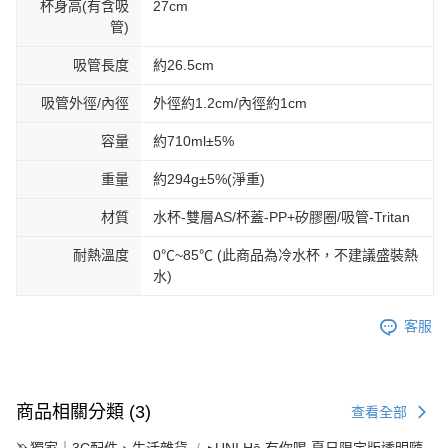
杯身高(有含吸
27cm
管)
吸管長度
約26.5cm
吸管外徑/內徑
外徑約1.2cm/內徑約1cm
容量
約710ml±5%
重量
約294g±5%(淨重)
材質
水杯-雙層AS/杯蓋-PP+矽膠圈/吸管-Tritan
耐熱溫度
0℃~85℃ (此商品為冷水杯，不建議盛裝熱
水)
客服
商品相關分類 (3)
查看全部
🦄獨家｜3C配件、生活雜貨
▸UNI Hē 有你喝 夏日限定版透明隨