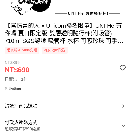
【寫情書的人 x Unicorn聯名限量】UNI Hē 有
你喝 夏日限定版-雙層透明隨行杯(附吸管)
710ml SGS認證 吸管杯 水杯 可吸珍珠 可手提
透明水壺 隨行杯 杯子 環保杯
超取滿NT$899免運
國家/地區配送
NT$899
NT$690
已賣出：1件
預購商品
請選擇商品選項
付款與運送方式
超取滿NT$899免運