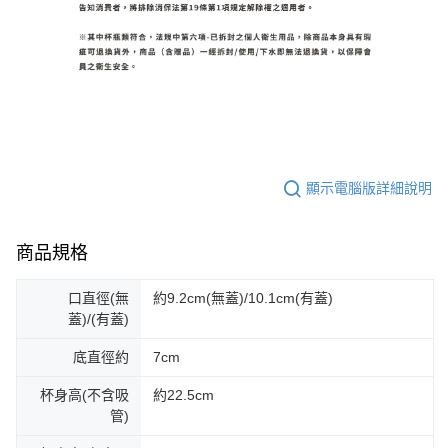
顯示電腦版詳細說明
商品規格
口直徑(無
約9.2cm(無蓋)/10.1cm(有蓋)
蓋)/(有蓋)
底直徑約
7cm
杯身高(不含吸
約22.5cm
管)