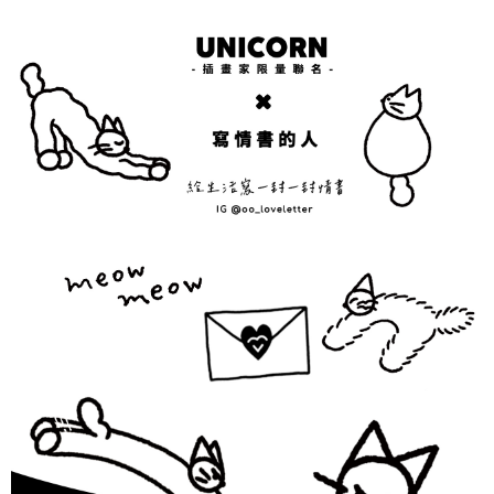
2.基於同意付款使用「大哥付你分期」之契約關係目的，商店將以您的個人
付款後7-11取貨(出貨較快)
※ 交易是否成功請以「AFTEE先享後付 」之結帳頁面顯示為準，若有關於
資料（包含姓名、電話或地址）提供予台灣大哥大進項蒐集、處理及利用，
是否繳費成功／繳費後需取消欲退款等相關疑問，請聯繫「AFTEE先享後付
每筆NT$70，滿NT$899(含以上)免運費
由本公司與您本人進行分期帳單所需資料之確認、核對及更正。
客戶支援中心」
https://netprotections.freshdesk.com/support/home
3.完整用戶服務條款，請詳閱以下連結：
https://oppay.tw/userRule
為了避免耽誤您寶貴的收件時間，建議採用宅配方式配送商品。
【注意事項】
１．透過由恩沛科技股份有限公司提供之「AFTEE先享後付」服務完成之交
每筆NT$80，滿NT$1,500(含以上)免運費
易，需依本服務之必要範圍內提供個人資料，並將交易相關給付款項請求債
權轉讓予恩沛科技股份有限公司。
EZPost 中華郵政 (*Maximum item weight: 2kg.)
查看運費
２．關於個人資料處理事宜，請瀏覽以下網址：
https://aftee.tw/terms/#terms3
SF Express 順豐速運 (中港澳可填順豐站點點碼)
查看運費
３．未成年的使用者請事先徵得法定代理人或監護人之同意方可使用
「AFTEE先享後付」，若未經同意申辦者引起之損失，本公司不負相關責
任。
４．使用「AFTEE先享後付」時，將依據個別帳號之用戶狀況，依本公司即
時審查核予不同之上限額度；若仍有額度不足之情形，本公司將視審查結果
請求用戶進行身份認證。
５．嚴禁一人註冊多個帳號或使用他人資訊註冊。若發現惡意使用之情形，
恩沛科技股份有限公司將有權停止該用戶之使用額度並採取法律行動。