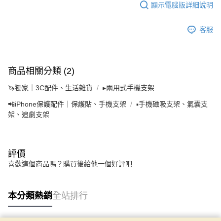
顯示電腦版詳細說明
客服
商品相關分類 (2)
🦄獨家｜3C配件、生活雜貨
▸兩用式手機支架
📲iPhone保護配件｜保護貼、手機支架
▪手機磁吸支架、氣囊支
架、追劇支架
評價
喜歡這個商品嗎？購買後給他一個好評吧
本分類熱銷
全站排行