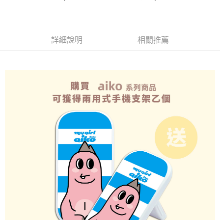
全盈+PAY
大哥付你分期
相關說明
詳細說明
相關推薦
【大哥付你分期使用說明】
AFTEE先享後付
1.本服務由台灣大哥大提供，台灣大哥大用戶可立即使用無須另外申請。
2.付款方式選擇「大哥付你分期」，訂單成立後會自動跳轉到大哥付的交易
相關說明
流程，驗證手機門號後，選擇欲分期的期數、繳款截止日，確認付款後即完
【關於「AFTEE先享後付」】
成交易。
ATM付款
AFTEE先享後付是「在收到商品之後才付款」的支付方式。 讓您購物簡單
3.實際核准額度、可分期數及費用金額請依後續交易確認頁面所載為準。
便利好安心！
4.訂單成立30分鐘內，如未前往確認交易或遇審核未通過，訂單將自動取
１．簡單：不需註冊會員、不需綁卡、不需儲值。
運送方式
消。如遇「轉專審核」未通過狀況，表示未達大哥付你分期系統評分，恕無
２．便利：只要手機號碼，簡訊認證，即可結帳。
法說明評估內容。
３．安心：先確認商品／服務後，再付款。
全家取貨付款
【繳款方式說明】
1.分期款項不併入電信帳單，「大哥付你分期」於每月結算日後寄送繳費提
每筆NT$70，滿NT$1,000(含以上)免運費
【「AFTEE先享後付」結帳流程】
醒簡訊。
１．於結帳方式選擇「AFTEE先享後付」後，將跳轉至「AFTEE先享後付」
2.透過簡訊連結打開帳單後，可選擇「超商條碼／台灣大直營門市／銀行轉
付款後全家取貨
結帳頁面，進行簡訊認證並確認金額後，即可完成結帳。
帳／街口支付／iPASS MONEY」等通路繳費。
２．訂單成立數日內，您將收到繳費通知簡訊。
每筆NT$70，滿NT$899(含以上)免運費
３．收到繳費通知簡訊後14天內，點擊此簡訊中的連結，可透過四大超商／
【注意事項】
ATM／網路銀行／等多元方式進行付款，方視為交易完成。
7-11取貨（物流比較快）
1.本服務係由「台灣大哥大股份有限公司」（以下簡稱本公司）所提供，讓
※ 請注意：結帳手續完成當下不需立刻繳費，但若您需要取消訂單，請聯絡
用戶於交易時，得透過本服務購買商品或服務，並由商店將買賣／分期付款
每筆NT$70，滿NT$1,000(含以上)免運費
購買商品的店家。未經商家同意取消之訂單仍視為有效，需透過AFTEE先享
買賣價金債權讓與本公司後，依約使用本公司帳單繳交帳款。
後付繳納相關費用。
2.基於同意付款使用「大哥付你分期」之契約關係目的，商店將以您的個人
付款後7-11取貨(出貨較快)
※ 交易是否成功請以「AFTEE先享後付 」之結帳頁面顯示為準，若有關於
資料（包含姓名、電話或地址）提供予台灣大哥大進項蒐集、處理及利用，