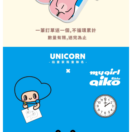
是否繳費成功／繳費後需取消欲退款等相關疑問，請聯繫「AFTEE先享後付
每筆NT$70，滿NT$899(含以上)免運費
由本公司與您本人進行分期帳單所需資料之確認、核對及更正。
客戶支援中心」
https://netprotections.freshdesk.com/support/home
3.完整用戶服務條款，請詳閱以下連結：
https://oppay.tw/userRule
為了避免耽誤您寶貴的收件時間，建議採用宅配方式配送商品。
【注意事項】
１．透過由恩沛科技股份有限公司提供之「AFTEE先享後付」服務完成之交
每筆NT$80，滿NT$1,500(含以上)免運費
易，需依本服務之必要範圍內提供個人資料，並將交易相關給付款項請求債
權轉讓予恩沛科技股份有限公司。
EZPost 中華郵政 (*Maximum item weight: 2kg.)
查看運費
２．關於個人資料處理事宜，請瀏覽以下網址：
https://aftee.tw/terms/#terms3
SF Express 順豐速運 (中港澳可填順豐站點點碼)
查看運費
３．未成年的使用者請事先徵得法定代理人或監護人之同意方可使用
「AFTEE先享後付」，若未經同意申辦者引起之損失，本公司不負相關責
任。
４．使用「AFTEE先享後付」時，將依據個別帳號之用戶狀況，依本公司即
時審查核予不同之上限額度；若仍有額度不足之情形，本公司將視審查結果
請求用戶進行身份認證。
５．嚴禁一人註冊多個帳號或使用他人資訊註冊。若發現惡意使用之情形，
恩沛科技股份有限公司將有權停止該用戶之使用額度並採取法律行動。