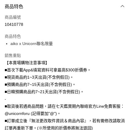
付款方式
商品特色
信用卡一次付款
商品編號
信用卡分期付款
10410778
3 期 0 利率 每期
NT$63
21家銀行
商品特色
6 期 0 利率 每期
NT$31
21家銀行
合作金庫商業銀行
第一商業銀行
aiko x Unicorn聯名限量
華南商業銀行
彰化商業銀行
12 期 0 利率 每期
NT$15
21家銀行
合作金庫商業銀行
第一商業銀行
上海商業儲蓄銀行
台北富邦商業銀行
華南商業銀行
彰化商業銀行
銷售重點
24 期 0 利率 每期
NT$7
20家銀行
合作金庫商業銀行
第一商業銀行
國泰世華商業銀行
兆豐國際商業銀行
上海商業儲蓄銀行
台北富邦商業銀行
華南商業銀行
彰化商業銀行
【本賣場購物注意事項】
臺灣中小企業銀行
台中商業銀行
合作金庫商業銀行
第一商業銀行
超商取貨付款
國泰世華商業銀行
兆豐國際商業銀行
上海商業儲蓄銀行
台北富邦商業銀行
■首次下載App&填寫資料可拿最高$300折價券。
匯豐（台灣）商業銀行
華泰商業銀行
華南商業銀行
彰化商業銀行
臺灣中小企業銀行
台中商業銀行
國泰世華商業銀行
兆豐國際商業銀行
聯邦商業銀行
遠東國際商業銀行
LINE Pay
上海商業儲蓄銀行
台北富邦商業銀行
■現貨商品約1~3天出貨(不含例假日)。
匯豐（台灣）商業銀行
華泰商業銀行
臺灣中小企業銀行
台中商業銀行
元大商業銀行
永豐商業銀行
兆豐國際商業銀行
臺灣中小企業銀行
■預購商品約7~15天出貨(不含例假日)。
聯邦商業銀行
遠東國際商業銀行
匯豐（台灣）商業銀行
華泰商業銀行
Apple Pay
玉山商業銀行
星展（台灣）商業銀行
台中商業銀行
匯豐（台灣）商業銀行
元大商業銀行
永豐商業銀行
■日韓預購商品約7~21天出貨(不含例假日)。
聯邦商業銀行
遠東國際商業銀行
台新國際商業銀行
中國信託商業銀行
華泰商業銀行
聯邦商業銀行
玉山商業銀行
星展（台灣）商業銀行
街口支付
-
元大商業銀行
永豐商業銀行
台灣樂天信用卡公司
遠東國際商業銀行
元大商業銀行
台新國際商業銀行
中國信託商業銀行
玉山商業銀行
星展（台灣）商業銀行
■取貨後若遇商品問題，請在七天鑑賞期內聯絡官方Line免費客服：
永豐商業銀行
玉山商業銀行
台灣樂天信用卡公司
悠遊付
台新國際商業銀行
中國信託商業銀行
@unicornforu (記得要加"@")。
星展（台灣）商業銀行
台新國際商業銀行
台灣樂天信用卡公司
中國信託商業銀行
台灣樂天信用卡公司
Google Pay
■訂單成立後『無法更改取件資訊＆商品內容』，若有需修改請取消
訂單再重新下單。(※所使用的折價券將無法退回)