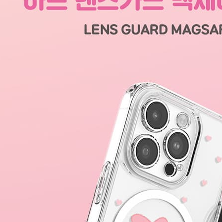
perkhidmat
tuntutan h
menggunaka
2. Berdas
"Pembayar
peribadi a
Mobile un
pengesahan
ansuran ol
3. Sila ba
pautan beri