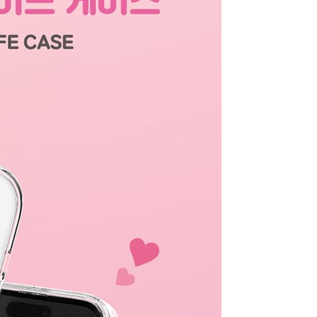
an ini semasa transaksi, dan kedai akan menyerahkan hak
arga jual/beli ansuran kepada syarikat ini untuk membayar bil
n bil syarikat ini.
arkan tujuan kontrak persetujuan pembayaran menggunakan
an Ansuran Gogo", kedai akan memberikan maklumat
nda (termasuk nama, telefon atau alamat) kepada Taiwan
tuk pengumpulan, pemprosesan dan penggunaan, untuk
, semakan dan pembetulan data yang diperlukan untuk bil
eh Taiwan Mobile.
ca syarat perkhidmatan pengguna secara lengkap melalui
kut: https://oppay.tw/userRule