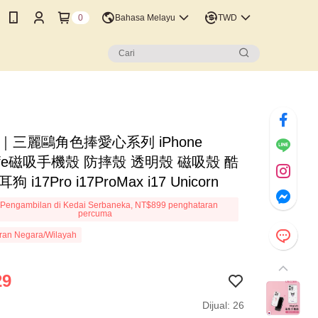
0
Bahasa Melayu
TWD
｜三麗鷗角色捧愛心系列 iPhone
afe磁吸手機殼 防摔殼 透明殼 磁吸殼 酷
 i17Pro i17ProMax i17 Unicorn
Pengambilan di Kedai Serbaneka, NT$899 penghataran
percuma
ran Negara/Wilayah
29
Dijual: 26