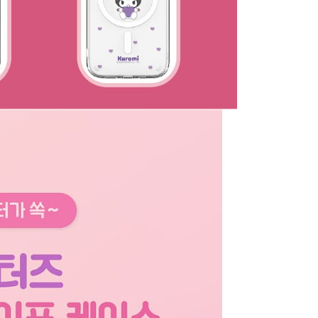
tubuhkan, akan secara automatik dialihkan ke proses
ang disenaraikan seperti di atas akan dikumpul dan
Gogo, selepas pengesahan nombor telefon, pilih bilangan
oleh AFTEE, sila jangan gunakan perkhidmatan ini.
ng diingini, tarikh akhir pembayaran, dan setelah
an pembayaran, transaksi akan selesai.
kelulusan sebenar, bilangan ansuran dan jumlah bayaran
dasarkan halaman pengesahan transaksi seterusnya.
asa 30 minit selepas pesanan ditubuhkan, jika tidak pergi
esahkan transaksi atau jika tidak lulus semakan, pesanan
alkan secara automatik. Jika terdapat situasi "pindah untuk
usus" yang tidak lulus, ini menunjukkan bahawa sistem
tidak mencukupi, tiada penjelasan mengenai kandungan
boleh diberikan.
gan Kaedah Pembayaran】
ran ansuran tidak digabungkan dalam bil telekomunikasi,
an Ansuran Gogo" akan menghantar SMS peringatan
 selepas tarikh penyelesaian bulanan.
 pautan SMS untuk membuka bil, anda boleh memilih untuk
elalui "Kod bar kedai serbaneka / Kedai rasmi Taiwan
Pemindahan bank / Pembayaran J街口 / iPASS MONEY" dan
n.
nting】
matan ini disediakan oleh "Taiwan Mobile Co., Ltd." untuk
an pengguna membeli produk atau perkhidmatan melalui