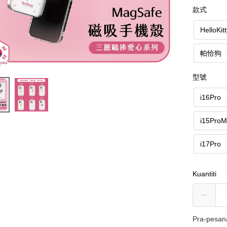
款式
HelloKit
帕恰狗
型號
i16Pro
i15Pro
i17Pro
Kuantiti
Pra-pesan