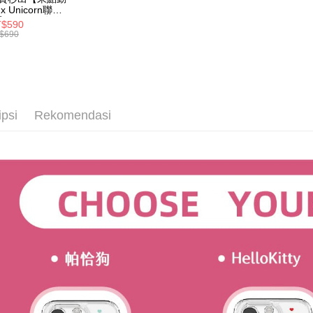
akhir pemb
dihantar k
全家取貨
x Unicorn聯
pembayara
4. Setela
】UNI Hē 有你
$590
NT$70/pes
manakala a
 夏日限定版-雙
$690
Had kredit
AFTEE.
透明隨行杯(附吸
NT$1,000 
yang diken
 710ml SGS認
5. Tiada b
pada hala
 吸管杯 水杯 可
pembayara
付款後全
珍珠 可手提 透
dalam tal
水壺 隨行杯 杯
NT$70/pes
Jika trans
aplikasi A
 環保杯
dibuat, at
NT$899 at
ipsi
Rekomendasi
akan dibat
Sila ambil
peringkat 
bagaimanap
7-11取
tidak dipe
dan mendaf
NT$70/pes
pembayara
[Arahan P
NT$1,000 
Tempoh pe
Pembayaran
ditambah d
付款後7-1
berasingan
Anda bole
NT$70/pes
pembayaran
menerima 
NT$899 at
boleh men
Selepas me
produk pr
menyelesai
為了避免
lebih lama
kod bar ke
pembayara
NT$80/pes
JKOPay, a
pesanan.
NT$1,500 
[Nota Pent
Kedua, Se