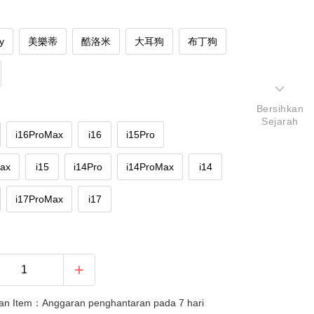
ty
美樂蒂
酷洛米
大耳狗
布丁狗
Bersihkan
Sejarah
i16ProMax
i16
i15Pro
Max
i15
i14Pro
i14ProMax
i14
i17ProMax
i17
an Item：Anggaran penghantaran pada 7 hari