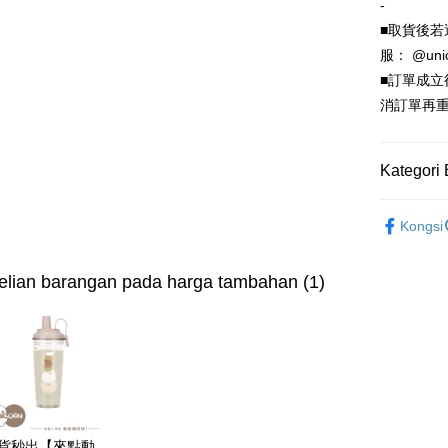
Hua Na
-
Comm
Taiw
LINE Pay
The Sh
Taiwan 
■取貨後若
Ban
Saving
HSBC Ba
Bank
HSBC
服： @uni
Apple Pay
Mega In
Union B
Limi
■訂單成
Bank
Yuanta
Taiw
Unio
JKOPAY
消訂單再重
Taichu
Bank K
Hwatai
Bank An
Easy Walle
HSBC
Yuan
Far Eas
Syarika
Limi
Bank
Kategori 
Bank S
Google Pa
Taiwan
Unio
Bank
DBS Ba
Tais
Plus PAY
🔎正版｜三
Bank C
Yuan
Syari
Kongsi
🔎正版｜三
Bank
Raku
OP Pay La
Bank
Deskripsi
最新🍎𝐢𝐏
lian barangan pada harga tambahan (1)
Tais
[Terma Pe
AFTEE
Syari
Perkhidmat
Raku
Deskripsi
pengguna 
Pertama, 
Pemindah
Kemudian
Jika anda 
1. Dengan
akan menga
pengesaha
Later sele
2. Anda b
Pilihan 
mudah alih
3. Tiada b
貨秒出【來點動