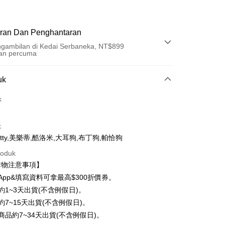
ran Dan Penghantaran
gambilan di Kedai Serbaneka, NT$899
an percuma
Pembayaran
uk
t (Bayaran Penuh)
k
ad Kredit
k
ran pada kadar faedah 0,
NT$143
setiap ansuran
 Kitty,美樂蒂,酷洛米,大耳狗,布丁狗,帕恰狗
21 Bank
ran pada kadar faedah 0,
NT$71
setiap
an Cooperative Bank
Bank Komersial Pertama
roduk
Nan Commercial
Chang Hwa Commercial
n
21 Bank
購物注意事項】
k
Bank
uran pada kadar faedah 0,
NT$35
setiap ansuran
Cooperative Bank
Bank Komersial Pertama
App&填寫資料可拿最高$300折價券。
Shanghai
Bank Komersial Taipei
n Commercial Bank
Chang Hwa Commercial Bank
21 Bank
uran pada kadar faedah 0,
NT$17
setiap
an Cooperative Bank
Bank Komersial Pertama
ercial & Savings
Fubon
約1~3天出貨(不含例假日)。
anghai Commercial &
Bank Komersial Taipei Fubon
Nan Commercial
Chang Hwa Commercial
n
k
20 Bank
約7~15天出貨(不含例假日)。
s Bank
k
Bank
 Cathay United
Mega International
商品約7~34天出貨(不含例假日)。
Cooperative Bank
Bank Komersial Pertama
thay United
Mega International Commercial
an di Kedai Serbaneka
Shanghai
Bank Komersial Taipei
Commercial Bank