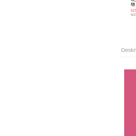
物 
名
NT
喝
NT
層
管)
證
吸
明
子
Deskr