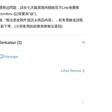
n Commercial Bank
Chang Hwa Commercial Bank
Bank
ercial & Savings
Fubon
an Business Bank
Taichung Commercial
anghai Commercial &
Bank Komersial Taipei Fubon
Business Bank
Taichung Commercial Bank
遇商品問題，請在七天鑑賞期內聯絡官方Line免費客
k
Bank
s Bank
nk (Taiwan) Limited
Hwatai Bank
 Cathay United
Mega International
 Bank (Taiwan)
Hwatai Bank
cornforu (記得要加"@")。
ternational Commercial
Taiwan Business Bank
ank of Taiwan
Far Eastern International Bank
Commercial Bank
ted
立後『無法更改取件資訊＆商品內容』，若有需修改請取
 Commercial Bank
Bank SinoPac
an Business Bank
Taichung Commercial
n Bank of Taiwan
Far Eastern International
新下單。(※所使用的折價券將無法退回)
ng Commercial Bank
HSBC Bank (Taiwan) Limited
omersial E.SUN
DBS Bank
Bank
Bank
 Bank
Union Bank of Taiwan
tarabangsa Taishin
Bank CTBC
t
 Bank (Taiwan)
Hwatai Bank
ta Commercial Bank
Bank SinoPac
tern International Bank
Yuanta Commercial Bank
t Kad Kredit Rakuten
ted
 Komersial E.SUN
DBS Bank
Berkaitan (3)
inoPac
Bank Komersial E.SUN
y
n Bank of Taiwan
Far Eastern International
 Antarabangsa
Bank CTBC
nk
Bank Antarabangsa Taishin
Bank
hin
麗鷗 Sanrio 系列商品
三麗鷗｜手機殼
TBC
Syarikat Kad Kredit Rakuten
ta Commercial Bank
Bank SinoPac
kat Kad Kredit
Sokongan
Taiwan
麗鷗 Sanrio 系列商品
 Komersial E.SUN
DBS Bank
💜酷洛米20週年紀念專區💜
ten Taiwan
ter
 Antarabangsa
Bank CTBC
𝐡𝐨𝐧𝐞 17系列｜保護殼、保護貼
▪手機保護殼
Lihat Semua
hin
nggunaan untuk OP Pay Later]
kat Kad Kredit
an ini disediakan oleh Taiwan Mobile dan tersedia untuk
ten Taiwan
Taiwan Mobile tanpa memerlukan permohonan tambahan.
Mengenai Perkhidmatan AFTEE Beli Sekarang Bayar
an ATM
memilih OP Pay Later sebagai kaedah pembayaran, sistem
 memilih AFTEE sebagai kaedah pembayaran, mesej
rahkan anda secara automatik ke proses transaksi OP Pay
n AFTEE akan muncul.
pas pesanan dibuat. Anda perlu mengesahkan nombor telefon
oleh meneruskan pembayaran selepas pengesahan SMS.
Penghantaran
 anda, memilih bilangan ansuran, dan menetapkan tarikh
ayaran diperlukan apabila pesanan disahkan. Produk akan