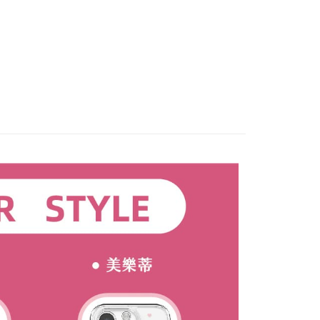
ayaran. Transaksi akan dianggap selesai setelah
e alamat yang ditetapkan.
付款
n disahkan.
h pesanan disahkan, anda akan menerima SMS pembayaran
anan | Penghantaran percuma untuk pesanan
hli aplikasi akan menerima pemberitahuan tolak aplikasi
 yang diluluskan, tempoh ansuran yang tersedia, dan yuran
atau lebih
akan adalah tertakluk kepada maklumat yang dinyatakan
ayaran diperlukan apabila anda menerima produk. Sila buat
man pengesahan transaksi seterusnya.
n di empat kedai serbaneka utama, ATM atau perbankan
家取貨
ian dengan SMS pembayaran atau pemberitahuan tolak
anan | Penghantaran percuma untuk pesanan
aksi tidak disahkan dalam masa 30 minit selepas pesanan
FTEE.
au jika permohonan gagal dalam proses semakan, pesanan
au lebih
alkan secara automatik. Jika permohonan gagal pada
 perhatian bahawa tempoh pembayaran adalah 14 hari. Walau
"semakan manual", ini bermakna kriteria pemarkahan sistem
un, bagi mereka yang telah memuat turun Aplikasi AFTEE
貨（物流比較快）
nuhi; butiran penilaian khusus tidak akan didedahkan.
tar sebagai ahli AFTEE boleh menikmati tempoh
anan | Penghantaran percuma untuk pesanan
n sehingga 45 hari.
embayaran]
atau lebih
mbayaran dikira dari masa kedai meminta pembayaran anda,
 ansuran melalui OP Pay Later akan dibilkan secara
engan bilangan hari yang boleh dilanjutkan oleh AFTEE.
1取貨(出貨較快)
 dan tidak termasuk dalam bil telekom anda. SMS peringatan
h melanjutkan tempoh pembayaran anda sebelum anda
anan | Penghantaran percuma untuk pesanan
 akan dihantar selepas kitaran bil bulanan.
pesanan. Walau bagaimanapun, tiada jaminan bahawa anda
au lebih
erima pesanan anda semasa tempoh pembayaran (cth.:
ngakses bil melalui pautan dalam SMS, anda boleh
apesanan atau produk yang mungkin mengambil masa yang
kan pembayaran anda melalui salah satu saluran berikut:
耽誤您寶貴的收件時間，建議採用宅配方式配送商品。
 untuk dihantar). Oleh itu, anda dikehendaki membuat
dai serbaneka, kedai runcit Taiwan Mobile, pemindahan bank,
n kepada AFTEE dalam tempoh sama ada anda menerima
anan | Penghantaran percuma untuk pesanan
tau iPASS MONEY.
atau lebih
ing]
katan Pembayaran