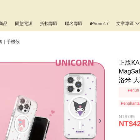
商品
固態電源
折扣專區
聯名專區
iPhone17
文章專區
鷗｜手機殼
正版KA
MagS
洛米 大耳狗
Penuh 
Penghanta
NT$799
NT$4