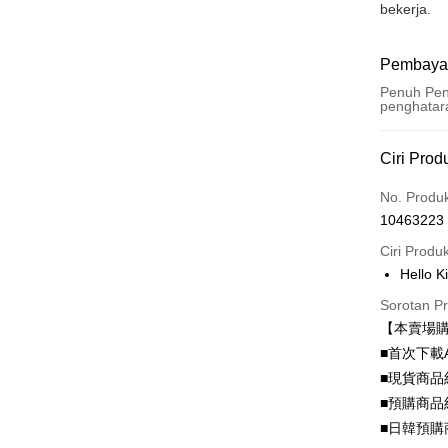
bekerja.
Pembaya
Penuh Pen
penghatar
Kaedah 
Ciri Prod
Kad Kredi
No. Produ
10463223
Ansuran K
Ciri Produ
3 ansu
Hello
6 ansu
Taiw
Sorotan P
Hua 
ansura
【本賣場
Ban
12 ans
Taiwan 
■首次下載
The 
Hua Na
24 ans
Taiw
Comm
■現貨商品
The Sh
Hua 
ansura
Ban
■預購商品
Saving
Ban
Bank
■日韓預購
Taiwan 
Bank Ca
Pengambil
The 