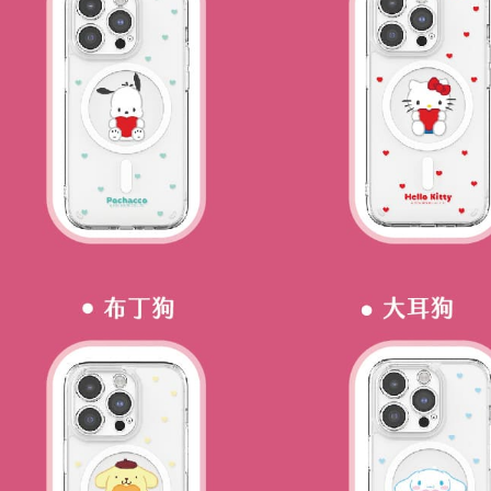
EZPost 中
1. Jumlah 
Perkhidmata
NT$10,000.
kg.)
yang memb
berdasarka
melalui pe
2. Amaun p
SF Exp
pembelian
3. Pada ma
點碼)
kepada Sy
mengikut p
Ketiga, Sy
Perkhidma
Untuk meme
NP Taiwan
penggunaa
akan meng
peribadi a
pembeli, n
Syarikat 
untuk peng
yang diper
Pengumpul
pengesaha
(https://aft
Untuk term
Jumlah yan
https://op
kelulusan 
style">http
pembayara
20% setah
【Panduan
mendapatk
1. Perkhid
untuk men
mudah ali
(Hanya unt
Sila hubun
dan kad pr
mempunyai
2. Piliha
penggunaan