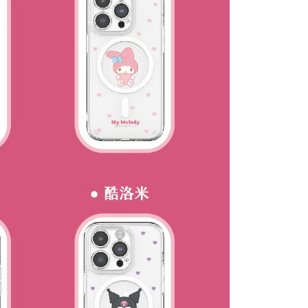
華郵政 (*Maximum item weight: 2
Kadar Penghantaran
yang diperakui untuk pengguna kali pertama boleh sehingga
n ini disediakan oleh Taiwan Mobile Co., Ltd. (“Syarikat”),
 Amaun diperakui sebenar yang diluluskan akan
olehkan pelanggan membeli barangan atau perkhidmatan
n keputusan pensijilan dan semakan oleh AFTEE.
rkhidmatan ini pada masa transaksi. Hasil daripada
erbelanjaan minimum mestilah lebih besar daripada NT$20.
ress 順豐速運 (中港澳可填順豐站點
Kadar Penghantaran
 atau pembayaran ansuran akan dipindahkan oleh peniaga
sa ini hanya tersedia untuk ahli Taiwan.
arikat, dan pelanggan hendaklah membuat pembayaran
erjanjian menggunakan sistem bil Syarikat.
arat Perkhidmatan
tan AFTEE Beli Sekarang Bayar Kemudian disediakan oleh
nuhi hubungan kontrak yang terjalin melalui persetujuan
, Inc. dan AFTEE akan membuat bil kepada pengguna. AFTEE
n OP Pay Later, peniaga akan memberikan maklumat
gunakan data peribadi yang dikumpul (termasuk nama
nda (termasuk nama, nombor telefon, atau alamat) kepada
o. telefon, nama penerima, no. telefon, alamat penerima)
bagi tujuan pengumpulan, pemprosesan dan penggunaan data
gunaan perkhidmatan. Sila rujuk kepada "Penyata
lukan untuk pengebilan ansuran, termasuk pengesahan,
an Data Peribadi, Pemprosesan, Penggunaan"
n semula dan pembetulan.
ee.tw/privacypolicy/
) untuk maklumat lanjut.
a perkhidmatan penuh, sila rujuk pautan berikut:
g diperakui untuk pengguna kali pertama yang lulus
pay.tw/userRule
" target="_blank" class="link revert-
boleh sehingga NT$10,000. Jika pengguna tidak membuat
s://oppay.tw/userRule
n dalam tempoh tersebut, yuran pembayaran lewat sebanyak
un akan dikenakan. Pengguna bawah umur dikehendaki
 Penggunaan Pembayaran Ansuran Gogo】
an kebenaran daripada ibu bapa atau penjaga yang sah
matan ini disediakan oleh Taiwan Mobile, pengguna telefon
ggunakan AFTEE.
h boleh segera menggunakan tanpa perlu memohon lagi.
uk nombor langganan peribadi, tidak terbuka untuk syarikat
gi NP Taiwan Inc. di
cs_tw@netprotections.co.jp
jika anda
abayar)
 sebarang kebimbangan mengenai pemprosesan dan
n kaedah pembayaran "Pembayaran Ansuran Gogo", selepas
 pada data peribadi. Jika anda tidak bersetuju dengan data