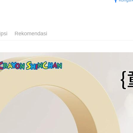
Kongsi
Bank
🍎𝐀𝐢𝐫
Deskripsi
Tais
[Terma Pe
AFTEE
Syari
Perkhidmat
Raku
Deskripsi
pengguna 
Pertama, 
Pemindah
ipsi
Rekomendasi
Kemudian
Jika anda 
1. Dengan
akan menga
pengesaha
Later sele
2. Anda b
Pilihan 
mudah alih
3. Tiada b
akhir pemb
dihantar k
全家取貨
pembayara
4. Setela
NT$70/pes
manakala a
Had kredit
AFTEE.
NT$1,000 
yang diken
5. Tiada b
pada hala
pembayara
付款後全
dalam tal
NT$70/pes
Jika trans
aplikasi A
dibuat, at
NT$899 at
akan dibat
Sila ambil
peringkat 
bagaimanap
7-11取
tidak dipe
dan mendaf
NT$70/pes
pembayara
[Arahan P
NT$1,000 