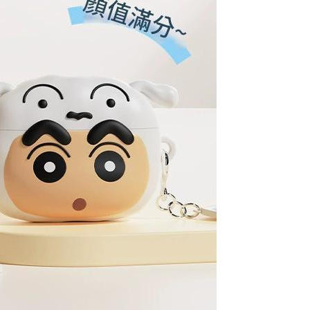
mbayaran dikira dari masa kedai meminta pembayaran anda,
 ansuran melalui OP Pay Later akan dibilkan secara
engan bilangan hari yang boleh dilanjutkan oleh AFTEE.
1取貨(出貨較快)
 dan tidak termasuk dalam bil telekom anda. SMS peringatan
h melanjutkan tempoh pembayaran anda sebelum anda
anan | Penghantaran percuma untuk pesanan
 akan dihantar selepas kitaran bil bulanan.
pesanan. Walau bagaimanapun, tiada jaminan bahawa anda
au lebih
erima pesanan anda semasa tempoh pembayaran (cth.:
ngakses bil melalui pautan dalam SMS, anda boleh
apesanan atau produk yang mungkin mengambil masa yang
kan pembayaran anda melalui salah satu saluran berikut:
耽誤您寶貴的收件時間，建議採用宅配方式配送商品。
 untuk dihantar). Oleh itu, anda dikehendaki membuat
dai serbaneka, kedai runcit Taiwan Mobile, pemindahan bank,
n kepada AFTEE dalam tempoh sama ada anda menerima
anan | Penghantaran percuma untuk pesanan
tau iPASS MONEY.
atau lebih
ing]
katan Pembayaran
華郵政 (*Maximum item weight: 2
Kadar Penghantaran
yang diperakui untuk pengguna kali pertama boleh sehingga
n ini disediakan oleh Taiwan Mobile Co., Ltd. (“Syarikat”),
 Amaun diperakui sebenar yang diluluskan akan
olehkan pelanggan membeli barangan atau perkhidmatan
n keputusan pensijilan dan semakan oleh AFTEE.
rkhidmatan ini pada masa transaksi. Hasil daripada
erbelanjaan minimum mestilah lebih besar daripada NT$20.
ress 順豐速運 (中港澳可填順豐站點
Kadar Penghantaran
 atau pembayaran ansuran akan dipindahkan oleh peniaga
sa ini hanya tersedia untuk ahli Taiwan.
arikat, dan pelanggan hendaklah membuat pembayaran
erjanjian menggunakan sistem bil Syarikat.
arat Perkhidmatan
tan AFTEE Beli Sekarang Bayar Kemudian disediakan oleh
nuhi hubungan kontrak yang terjalin melalui persetujuan
, Inc. dan AFTEE akan membuat bil kepada pengguna. AFTEE
n OP Pay Later, peniaga akan memberikan maklumat
gunakan data peribadi yang dikumpul (termasuk nama
nda (termasuk nama, nombor telefon, atau alamat) kepada
o. telefon, nama penerima, no. telefon, alamat penerima)
bagi tujuan pengumpulan, pemprosesan dan penggunaan data
gunaan perkhidmatan. Sila rujuk kepada "Penyata
lukan untuk pengebilan ansuran, termasuk pengesahan,
an Data Peribadi, Pemprosesan, Penggunaan"
n semula dan pembetulan.
ee.tw/privacypolicy/
) untuk maklumat lanjut.