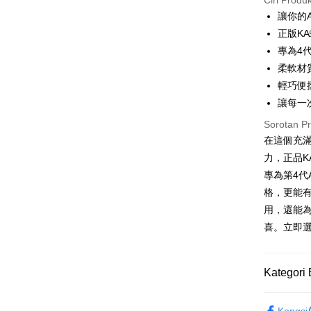
Ciri Produ
3 ansu
讓你的A
6 ansu
Taiw
正版K
Hua 
ansura
專為4代
Ban
12 ans
Taiwan 
柔軟材
The 
Hua Na
24 ans
輕巧便
Taiw
Comm
The Sh
Hua 
ansura
Ban
讓每一
Saving
Ban
Bank
Taiwan 
Sorotan P
Bank Ca
Pengambil
The 
Hua Na
在這個充滿
Comm
Taiw
LINE Pay
The Sh
Taiwan 
力，正品K
Ban
Saving
HSBC Ba
Bank
HSBC
專為第4代
Apple Pay
Mega In
Union B
Limi
格，更能
Bank
Yuanta
Taiw
Unio
JKOPAY
用，還能
Taichu
Bank K
Hwatai
Bank An
喜。立即
Easy Walle
HSBC
Yuan
Far Eas
Syarika
Limi
Bank
Bank S
Google Pa
Taiwan
Unio
Bank
DBS Ba
Kategori 
Tais
Plus PAY
Bank C
Yuan
Syari
🔎正版｜
Bank
Raku
OP Pay La