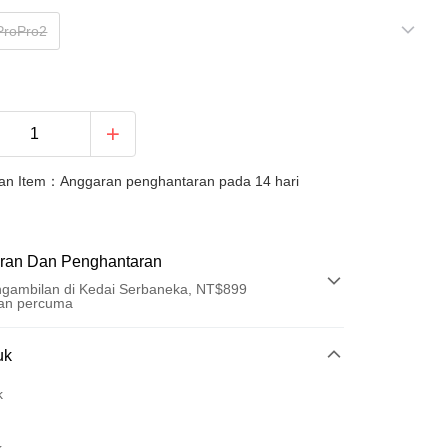
ProPro2
an Item：Anggaran penghantaran pada 14 hari
ran Dan Penghantaran
gambilan di Kedai Serbaneka, NT$899
an percuma
Pembayaran
uk
t (Bayaran Penuh)
k
ad Kredit