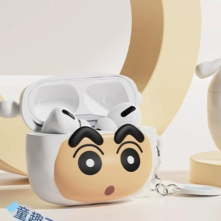
Tempoh pe
Pembayaran
ditambah d
付款後7-1
berasingan
Anda bole
NT$70/pes
pembayaran
menerima 
NT$899 at
boleh men
Selepas me
produk pr
menyelesai
為了避免
lebih lama
kod bar ke
pembayara
NT$80/pes
JKOPay, a
pesanan.
NT$1,500 
[Nota Pent
Kedua, Se
EZPost 中
1. Jumlah 
Perkhidmata
NT$10,000.
kg.)
yang memb
berdasarka
melalui pe
2. Amaun p
SF Exp
pembelian
3. Pada ma
點碼)
kepada Sy
mengikut p
Ketiga, Sy
Perkhidma
Untuk meme
NP Taiwan
penggunaa
akan meng
peribadi a
pembeli, n
Syarikat 
untuk peng
yang diper
Pengumpul
pengesaha
(https://aft