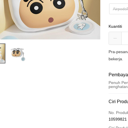
Airpods
Kuantiti
Pra-pesan
bekerja.
Pembaya
Penuh Pen
penghatar
Kaedah 
Ciri Prod
Kad Kredi
No. Produ
10599821
Ansuran K