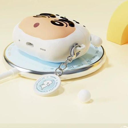
1. Pembaya
"Pembayar
pembayaran
2. Melalui
membayar m
Mobile / 
saluran lai
【Nota Pe
1. Perkhid
membolehk
perkhidmat
tuntutan h
menggunaka
2. Berdas
"Pembayar
peribadi a
Mobile un
pengesahan
ansuran ol
3. Sila ba
pautan beri