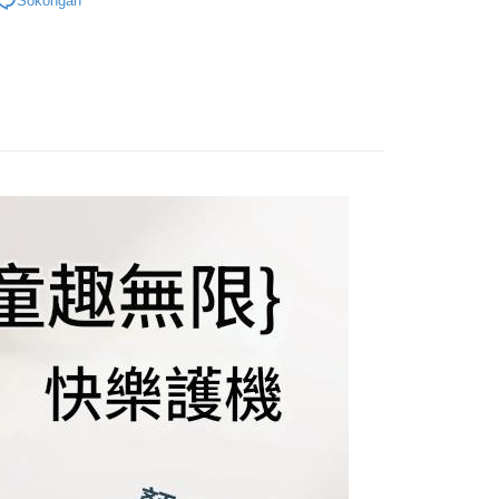
Sokongan
 Antarabangsa
Bank CTBC
𝐏𝐨𝐝𝐬配件｜保護套、防塵貼
▪AirPods保護套
hin
nggunaan untuk OP Pay Later]
kat Kad Kredit
an ini disediakan oleh Taiwan Mobile dan tersedia untuk
ten Taiwan
Taiwan Mobile tanpa memerlukan permohonan tambahan.
Mengenai Perkhidmatan AFTEE Beli Sekarang Bayar
an ATM
memilih OP Pay Later sebagai kaedah pembayaran, sistem
 memilih AFTEE sebagai kaedah pembayaran, mesej
rahkan anda secara automatik ke proses transaksi OP Pay
n AFTEE akan muncul.
pas pesanan dibuat. Anda perlu mengesahkan nombor telefon
oleh meneruskan pembayaran selepas pengesahan SMS.
Penghantaran
 anda, memilih bilangan ansuran, dan menetapkan tarikh
ayaran diperlukan apabila pesanan disahkan. Produk akan
ayaran. Transaksi akan dianggap selesai setelah
e alamat yang ditetapkan.
付款
n disahkan.
h pesanan disahkan, anda akan menerima SMS pembayaran
anan | Penghantaran percuma untuk pesanan
hli aplikasi akan menerima pemberitahuan tolak aplikasi
 yang diluluskan, tempoh ansuran yang tersedia, dan yuran
atau lebih
akan adalah tertakluk kepada maklumat yang dinyatakan
ayaran diperlukan apabila anda menerima produk. Sila buat
man pengesahan transaksi seterusnya.
n di empat kedai serbaneka utama, ATM atau perbankan
家取貨
ian dengan SMS pembayaran atau pemberitahuan tolak
anan | Penghantaran percuma untuk pesanan
aksi tidak disahkan dalam masa 30 minit selepas pesanan
FTEE.
au jika permohonan gagal dalam proses semakan, pesanan
au lebih
alkan secara automatik. Jika permohonan gagal pada
 perhatian bahawa tempoh pembayaran adalah 14 hari. Walau
"semakan manual", ini bermakna kriteria pemarkahan sistem
un, bagi mereka yang telah memuat turun Aplikasi AFTEE
貨（物流比較快）
nuhi; butiran penilaian khusus tidak akan didedahkan.
tar sebagai ahli AFTEE boleh menikmati tempoh
anan | Penghantaran percuma untuk pesanan
n sehingga 45 hari.
embayaran]
atau lebih