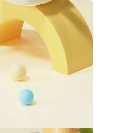
ran ansuran tidak digabungkan dalam bil telekomunikasi,
an Ansuran Gogo" akan menghantar SMS peringatan
 selepas tarikh penyelesaian bulanan.
 pautan SMS untuk membuka bil, anda boleh memilih untuk
elalui "Kod bar kedai serbaneka / Kedai rasmi Taiwan
Pemindahan bank / Pembayaran J街口 / iPASS MONEY" dan
n.
nting】
matan ini disediakan oleh "Taiwan Mobile Co., Ltd." untuk
an pengguna membeli produk atau perkhidmatan melalui
an ini semasa transaksi, dan kedai akan menyerahkan hak
arga jual/beli ansuran kepada syarikat ini untuk membayar bil
n bil syarikat ini.
arkan tujuan kontrak persetujuan pembayaran menggunakan
an Ansuran Gogo", kedai akan memberikan maklumat
nda (termasuk nama, telefon atau alamat) kepada Taiwan
tuk pengumpulan, pemprosesan dan penggunaan, untuk
, semakan dan pembetulan data yang diperlukan untuk bil
eh Taiwan Mobile.
ca syarat perkhidmatan pengguna secara lengkap melalui
kut: https://oppay.tw/userRule