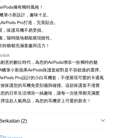
k
ran pada kadar faedah 0,
NT$130
setiap ansuran
irPods擁有獨特風格！
21 Bank
ran pada kadar faedah 0,
NT$65
setiap
an Cooperative Bank
Bank Komersial Pertama
A蠟筆小新設計，趣味十足。
Nan Commercial
Chang Hwa Commercial
n
21 Bank
AirPods Pro打造，完美貼合。
k
Bank
uran pada kadar faedah 0,
NT$32
setiap ansuran
Cooperative Bank
Bank Komersial Pertama
質，保護耳機不易受損。
Shanghai
Bank Komersial Taipei
n Commercial Bank
Chang Hwa Commercial Bank
21 Bank
uran pada kadar faedah 0,
NT$16
setiap
攜，隨時隨地都能展現個性。
an Cooperative Bank
Bank Komersial Pertama
ercial & Savings
Fubon
anghai Commercial &
Bank Komersial Taipei Fubon
Nan Commercial
Chang Hwa Commercial
n
k
20 Bank
次聆聽都充滿童趣與活力！
s Bank
k
Bank
 Cathay United
Mega International
Cooperative Bank
Bank Komersial Pertama
roduk
thay United
Mega International Commercial
an di Kedai Serbaneka
Shanghai
Bank Komersial Taipei
Commercial Bank
n Commercial Bank
Chang Hwa Commercial Bank
Bank
創意的數位時代，為您的AirPods增添一份獨特的魅
ercial & Savings
Fubon
an Business Bank
Taichung Commercial
anghai Commercial &
Bank Komersial Taipei Fubon
Business Bank
Taichung Commercial Bank
A蠟筆小新蘋果AirPods保護套絕對是不容錯過的選擇。
k
Bank
s Bank
nk (Taiwan) Limited
Hwatai Bank
 Cathay United
Mega International
 Bank (Taiwan)
Hwatai Bank
AirPods Pro設計的小白耳機套，不僅展現可愛的卡通風
ternational Commercial
Taiwan Business Bank
ank of Taiwan
Far Eastern International Bank
Commercial Bank
ted
有效保護您的耳機免受刮傷與碰撞。這款保護套不僅實
 Commercial Bank
Bank SinoPac
an Business Bank
Taichung Commercial
n Bank of Taiwan
Far Eastern International
為您的日常生活增添一絲趣味，讓每一次使用都充滿驚
ng Commercial Bank
HSBC Bank (Taiwan) Limited
omersial E.SUN
DBS Bank
Bank
Bank
 Bank
Union Bank of Taiwan
tarabangsa Taishin
Bank CTBC
選擇這款人氣商品，為您的耳機穿上可愛的新衣！
t
 Bank (Taiwan)
Hwatai Bank
ta Commercial Bank
Bank SinoPac
tern International Bank
Yuanta Commercial Bank
t Kad Kredit Rakuten
ted
 Komersial E.SUN
DBS Bank
inoPac
Bank Komersial E.SUN
y
n Bank of Taiwan
Far Eastern International
 Antarabangsa
Bank CTBC
nk
Bank Antarabangsa Taishin
Berkaitan (2)
Bank
hin
TBC
Syarikat Kad Kredit Rakuten
ta Commercial Bank
Bank SinoPac
kat Kad Kredit
Taiwan
蠟筆小新系列商品
蠟筆小新｜AirPods 耳機殼
 Komersial E.SUN
DBS Bank
ten Taiwan
ter