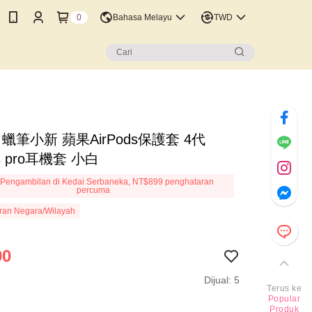
0
Bahasa Melayu
TWD
 蠟筆小新 蘋果AirPods保護套 4代
ds pro耳機套 小白
Pengambilan di Kedai Serbaneka, NT$899 penghataran
percuma
ran Negara/Wilayah
90
Dijual: 5
Terus ke
Popular
Produk