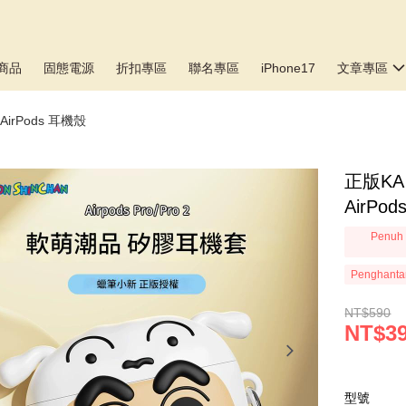
商品
固態電源
折扣專區
聯名專區
iPhone17
文章專區
irPods 耳機殼
正版KA
AirPo
Penuh 
Penghanta
NT$590
NT$3
型號