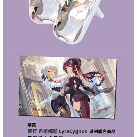
2.基於同意付款使用「大哥付你分期」之契約關係目的，商店將以您的個人
付款後7-11取貨(出貨較快)
※ 交易是否成功請以「AFTEE先享後付 」之結帳頁面顯示為準，若有關於
資料（包含姓名、電話或地址）提供予台灣大哥大進項蒐集、處理及利用，
是否繳費成功／繳費後需取消欲退款等相關疑問，請聯繫「AFTEE先享後付
每筆NT$70，滿NT$899(含以上)免運費
由本公司與您本人進行分期帳單所需資料之確認、核對及更正。
客戶支援中心」
https://netprotections.freshdesk.com/support/home
3.完整用戶服務條款，請詳閱以下連結：
https://oppay.tw/userRule
為了避免耽誤您寶貴的收件時間，建議採用宅配方式配送商品。
【注意事項】
１．透過由恩沛科技股份有限公司提供之「AFTEE先享後付」服務完成之交
每筆NT$80，滿NT$1,500(含以上)免運費
易，需依本服務之必要範圍內提供個人資料，並將交易相關給付款項請求債
權轉讓予恩沛科技股份有限公司。
EZPost 中華郵政 (*Maximum item weight: 2kg.)
查看運費
２．關於個人資料處理事宜，請瀏覽以下網址：
https://aftee.tw/terms/#terms3
SF Express 順豐速運 (中港澳可填順豐站點點碼)
查看運費
３．未成年的使用者請事先徵得法定代理人或監護人之同意方可使用
「AFTEE先享後付」，若未經同意申辦者引起之損失，本公司不負相關責
任。
４．使用「AFTEE先享後付」時，將依據個別帳號之用戶狀況，依本公司即
時審查核予不同之上限額度；若仍有額度不足之情形，本公司將視審查結果
請求用戶進行身份認證。
５．嚴禁一人註冊多個帳號或使用他人資訊註冊。若發現惡意使用之情形，
恩沛科技股份有限公司將有權停止該用戶之使用額度並採取法律行動。