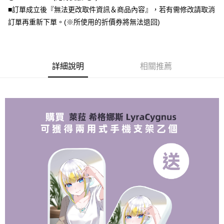
■訂單成立後『無法更改取件資訊＆商品內容』，若有需修改請取消
全盈+PAY
訂單再重新下單。(※所使用的折價券將無法退回)
大哥付你分期
相關說明
【大哥付你分期使用說明】
AFTEE先享後付
1.本服務由台灣大哥大提供，台灣大哥大用戶可立即使用無須另外申請。
詳細說明
相關推薦
2.付款方式選擇「大哥付你分期」，訂單成立後會自動跳轉到大哥付的交易
相關說明
流程，驗證手機門號後，選擇欲分期的期數、繳款截止日，確認付款後即完
【關於「AFTEE先享後付」】
成交易。
ATM付款
AFTEE先享後付是「在收到商品之後才付款」的支付方式。 讓您購物簡單
3.實際核准額度、可分期數及費用金額請依後續交易確認頁面所載為準。
便利好安心！
4.訂單成立30分鐘內，如未前往確認交易或遇審核未通過，訂單將自動取
１．簡單：不需註冊會員、不需綁卡、不需儲值。
運送方式
消。如遇「轉專審核」未通過狀況，表示未達大哥付你分期系統評分，恕無
２．便利：只要手機號碼，簡訊認證，即可結帳。
法說明評估內容。
３．安心：先確認商品／服務後，再付款。
全家取貨付款
【繳款方式說明】
1.分期款項不併入電信帳單，「大哥付你分期」於每月結算日後寄送繳費提
每筆NT$70，滿NT$1,000(含以上)免運費
【「AFTEE先享後付」結帳流程】
醒簡訊。
１．於結帳方式選擇「AFTEE先享後付」後，將跳轉至「AFTEE先享後付」
2.透過簡訊連結打開帳單後，可選擇「超商條碼／台灣大直營門市／銀行轉
付款後全家取貨
結帳頁面，進行簡訊認證並確認金額後，即可完成結帳。
帳／街口支付／iPASS MONEY」等通路繳費。
２．訂單成立數日內，您將收到繳費通知簡訊。
每筆NT$70，滿NT$899(含以上)免運費
３．收到繳費通知簡訊後14天內，點擊此簡訊中的連結，可透過四大超商／
【注意事項】
ATM／網路銀行／等多元方式進行付款，方視為交易完成。
7-11取貨（物流比較快）
1.本服務係由「台灣大哥大股份有限公司」（以下簡稱本公司）所提供，讓
※ 請注意：結帳手續完成當下不需立刻繳費，但若您需要取消訂單，請聯絡
用戶於交易時，得透過本服務購買商品或服務，並由商店將買賣／分期付款
每筆NT$70，滿NT$1,000(含以上)免運費
購買商品的店家。未經商家同意取消之訂單仍視為有效，需透過AFTEE先享
買賣價金債權讓與本公司後，依約使用本公司帳單繳交帳款。
後付繳納相關費用。