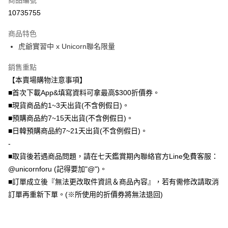
10735755
大哥付你分期
相關說明
商品特色
【大哥付你分期使用說明】
虎爺實習中 x Unicorn聯名限量
AFTEE先享後付
1.本服務由台灣大哥大提供，台灣大哥大用戶可立即使用無須另外申請。
2.付款方式選擇「大哥付你分期」，訂單成立後會自動跳轉到大哥付的交易
相關說明
流程，驗證手機門號後，選擇欲分期的期數、繳款截止日，確認付款後即完
銷售重點
【關於「AFTEE先享後付」】
成交易。
ATM付款
【本賣場購物注意事項】
AFTEE先享後付是「在收到商品之後才付款」的支付方式。 讓您購物簡單
3.實際核准額度、可分期數及費用金額請依後續交易確認頁面所載為準。
便利好安心！
■首次下載App&填寫資料可拿最高$300折價券。
4.訂單成立30分鐘內，如未前往確認交易或遇審核未通過，訂單將自動取
１．簡單：不需註冊會員、不需綁卡、不需儲值。
運送方式
消。如遇「轉專審核」未通過狀況，表示未達大哥付你分期系統評分，恕無
■現貨商品約1~3天出貨(不含例假日)。
２．便利：只要手機號碼，簡訊認證，即可結帳。
法說明評估內容。
３．安心：先確認商品／服務後，再付款。
■預購商品約7~15天出貨(不含例假日)。
全家取貨付款
【繳款方式說明】
■日韓預購商品約7~21天出貨(不含例假日)。
1.分期款項不併入電信帳單，「大哥付你分期」於每月結算日後寄送繳費提
每筆NT$70，滿NT$1,000(含以上)免運費
【「AFTEE先享後付」結帳流程】
醒簡訊。
-
１．於結帳方式選擇「AFTEE先享後付」後，將跳轉至「AFTEE先享後付」
2.透過簡訊連結打開帳單後，可選擇「超商條碼／台灣大直營門市／銀行轉
付款後全家取貨
結帳頁面，進行簡訊認證並確認金額後，即可完成結帳。
■取貨後若遇商品問題，請在七天鑑賞期內聯絡官方Line免費客服：
帳／街口支付／iPASS MONEY」等通路繳費。
２．訂單成立數日內，您將收到繳費通知簡訊。
每筆NT$70，滿NT$899(含以上)免運費
@unicornforu (記得要加"@")。
３．收到繳費通知簡訊後14天內，點擊此簡訊中的連結，可透過四大超商／
【注意事項】
ATM／網路銀行／等多元方式進行付款，方視為交易完成。
■訂單成立後『無法更改取件資訊＆商品內容』，若有需修改請取消
7-11取貨（物流比較快）
1.本服務係由「台灣大哥大股份有限公司」（以下簡稱本公司）所提供，讓
※ 請注意：結帳手續完成當下不需立刻繳費，但若您需要取消訂單，請聯絡
訂單再重新下單。(※所使用的折價券將無法退回)
用戶於交易時，得透過本服務購買商品或服務，並由商店將買賣／分期付款
每筆NT$70，滿NT$1,000(含以上)免運費
購買商品的店家。未經商家同意取消之訂單仍視為有效，需透過AFTEE先享
買賣價金債權讓與本公司後，依約使用本公司帳單繳交帳款。
後付繳納相關費用。
2.基於同意付款使用「大哥付你分期」之契約關係目的，商店將以您的個人
付款後7-11取貨(出貨較快)
※ 交易是否成功請以「AFTEE先享後付 」之結帳頁面顯示為準，若有關於
資料（包含姓名、電話或地址）提供予台灣大哥大進項蒐集、處理及利用，
是否繳費成功／繳費後需取消欲退款等相關疑問，請聯繫「AFTEE先享後付