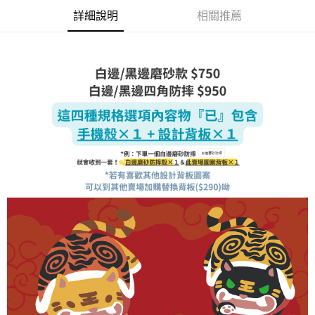
每筆NT$70，滿NT$899(含以上)免運費
由本公司與您本人進行分期帳單所需資料之確認、核對及更正。
客戶支援中心」
https://netprotections.freshdesk.com/support/home
詳細說明
相關推薦
3.完整用戶服務條款，請詳閱以下連結：
https://oppay.tw/userRule
為了避免耽誤您寶貴的收件時間，建議採用宅配方式配送商品。
【注意事項】
１．透過由恩沛科技股份有限公司提供之「AFTEE先享後付」服務完成之交
每筆NT$80，滿NT$1,500(含以上)免運費
易，需依本服務之必要範圍內提供個人資料，並將交易相關給付款項請求債
權轉讓予恩沛科技股份有限公司。
EZPost 中華郵政 (*Maximum item weight: 2kg.)
查看運費
２．關於個人資料處理事宜，請瀏覽以下網址：
https://aftee.tw/terms/#terms3
SF Express 順豐速運 (中港澳可填順豐站點點碼)
查看運費
３．未成年的使用者請事先徵得法定代理人或監護人之同意方可使用
「AFTEE先享後付」，若未經同意申辦者引起之損失，本公司不負相關責
任。
４．使用「AFTEE先享後付」時，將依據個別帳號之用戶狀況，依本公司即
時審查核予不同之上限額度；若仍有額度不足之情形，本公司將視審查結果
請求用戶進行身份認證。
５．嚴禁一人註冊多個帳號或使用他人資訊註冊。若發現惡意使用之情形，
恩沛科技股份有限公司將有權停止該用戶之使用額度並採取法律行動。