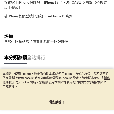
🦄獨家｜iPhone保護殼｜𝐢𝐏𝐡𝐨𝐧𝐞17
▸UNICASE 喀嚓殼【替換背
板手機殼】
🍎𝐢𝐏𝐡𝐨𝐧𝐞其他型號保護殼
▸iPhone13系列
評價
喜歡這個商品嗎？購買後給他一個好評吧
本分類熱銷
全站排行
本網站中使用 cookie，欲查詢有關本網站使用 cookie 方式之詳情，及若您不希
熱門標籤
望在電腦上使用 cookie 時應如何變更電腦的 cookie 設定，請參閱本網站「
隱私
權條款
」之 Cookie 聲明。您繼續使用本網站即表示您同意本公司得按本網站使
用條款之 Cookie 聲明使用 cookie。
了解更多 >
我知道了