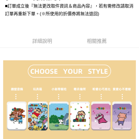
■訂單成立後『無法更改取件資訊＆商品內容』，若有需修改請取消
全盈+PAY
訂單再重新下單。(※所使用的折價券將無法退回)
大哥付你分期
相關說明
【大哥付你分期使用說明】
AFTEE先享後付
1.本服務由台灣大哥大提供，台灣大哥大用戶可立即使用無須另外申請。
詳細說明
相關推薦
2.付款方式選擇「大哥付你分期」，訂單成立後會自動跳轉到大哥付的交易
相關說明
流程，驗證手機門號後，選擇欲分期的期數、繳款截止日，確認付款後即完
【關於「AFTEE先享後付」】
成交易。
ATM付款
AFTEE先享後付是「在收到商品之後才付款」的支付方式。 讓您購物簡單
3.實際核准額度、可分期數及費用金額請依後續交易確認頁面所載為準。
便利好安心！
4.訂單成立30分鐘內，如未前往確認交易或遇審核未通過，訂單將自動取
１．簡單：不需註冊會員、不需綁卡、不需儲值。
運送方式
消。如遇「轉專審核」未通過狀況，表示未達大哥付你分期系統評分，恕無
２．便利：只要手機號碼，簡訊認證，即可結帳。
法說明評估內容。
３．安心：先確認商品／服務後，再付款。
全家取貨付款
【繳款方式說明】
1.分期款項不併入電信帳單，「大哥付你分期」於每月結算日後寄送繳費提
每筆NT$70，滿NT$1,000(含以上)免運費
【「AFTEE先享後付」結帳流程】
醒簡訊。
１．於結帳方式選擇「AFTEE先享後付」後，將跳轉至「AFTEE先享後付」
2.透過簡訊連結打開帳單後，可選擇「超商條碼／台灣大直營門市／銀行轉
付款後全家取貨
結帳頁面，進行簡訊認證並確認金額後，即可完成結帳。
帳／街口支付／iPASS MONEY」等通路繳費。
２．訂單成立數日內，您將收到繳費通知簡訊。
每筆NT$70，滿NT$899(含以上)免運費
３．收到繳費通知簡訊後14天內，點擊此簡訊中的連結，可透過四大超商／
【注意事項】
ATM／網路銀行／等多元方式進行付款，方視為交易完成。
7-11取貨（物流比較快）
1.本服務係由「台灣大哥大股份有限公司」（以下簡稱本公司）所提供，讓
※ 請注意：結帳手續完成當下不需立刻繳費，但若您需要取消訂單，請聯絡
用戶於交易時，得透過本服務購買商品或服務，並由商店將買賣／分期付款
每筆NT$70，滿NT$1,000(含以上)免運費
購買商品的店家。未經商家同意取消之訂單仍視為有效，需透過AFTEE先享
買賣價金債權讓與本公司後，依約使用本公司帳單繳交帳款。
後付繳納相關費用。