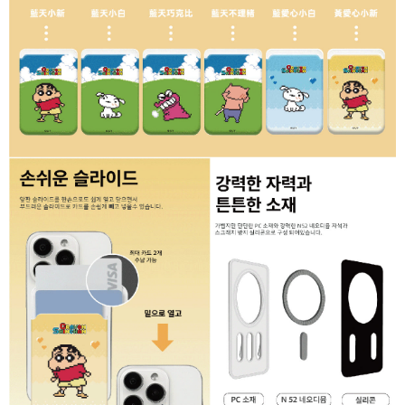
2.基於同意付款使用「大哥付你分期」之契約關係目的，商店將以您的個人
付款後7-11取貨(出貨較快)
※ 交易是否成功請以「AFTEE先享後付 」之結帳頁面顯示為準，若有關於
資料（包含姓名、電話或地址）提供予台灣大哥大進項蒐集、處理及利用，
是否繳費成功／繳費後需取消欲退款等相關疑問，請聯繫「AFTEE先享後付
每筆NT$70，滿NT$899(含以上)免運費
由本公司與您本人進行分期帳單所需資料之確認、核對及更正。
客戶支援中心」
https://netprotections.freshdesk.com/support/home
3.完整用戶服務條款，請詳閱以下連結：
https://oppay.tw/userRule
為了避免耽誤您寶貴的收件時間，建議採用宅配方式配送商品。
【注意事項】
１．透過由恩沛科技股份有限公司提供之「AFTEE先享後付」服務完成之交
每筆NT$80，滿NT$1,500(含以上)免運費
易，需依本服務之必要範圍內提供個人資料，並將交易相關給付款項請求債
權轉讓予恩沛科技股份有限公司。
EZPost 中華郵政 (*Maximum item weight: 2kg.)
查看運費
２．關於個人資料處理事宜，請瀏覽以下網址：
https://aftee.tw/terms/#terms3
SF Express 順豐速運 (中港澳可填順豐站點點碼)
查看運費
３．未成年的使用者請事先徵得法定代理人或監護人之同意方可使用
「AFTEE先享後付」，若未經同意申辦者引起之損失，本公司不負相關責
任。
４．使用「AFTEE先享後付」時，將依據個別帳號之用戶狀況，依本公司即
時審查核予不同之上限額度；若仍有額度不足之情形，本公司將視審查結果
請求用戶進行身份認證。
５．嚴禁一人註冊多個帳號或使用他人資訊註冊。若發現惡意使用之情形，
恩沛科技股份有限公司將有權停止該用戶之使用額度並採取法律行動。