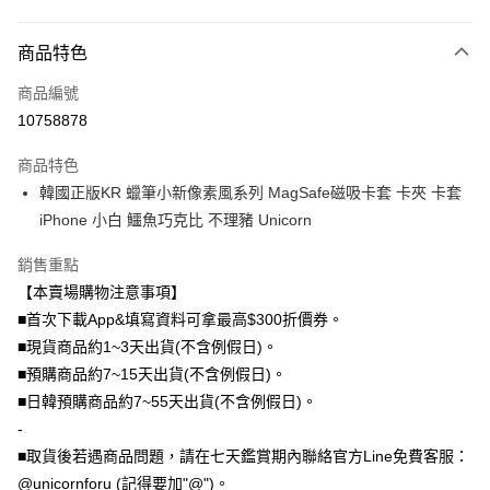
付款方式
商品特色
信用卡一次付款
商品編號
信用卡分期付款
10758878
3 期 0 利率 每期
NT$199
21家銀行
商品特色
6 期 0 利率 每期
NT$99
21家銀行
合作金庫商業銀行
第一商業銀行
韓國正版KR 蠟筆小新像素風系列 MagSafe磁吸卡套 卡夾 卡套
華南商業銀行
彰化商業銀行
12 期 0 利率 每期
NT$49
21家銀行
合作金庫商業銀行
第一商業銀行
iPhone 小白 鱷魚巧克比 不理豬 Unicorn
上海商業儲蓄銀行
台北富邦商業銀行
華南商業銀行
彰化商業銀行
24 期 0 利率 每期
NT$24
20家銀行
合作金庫商業銀行
第一商業銀行
國泰世華商業銀行
兆豐國際商業銀行
上海商業儲蓄銀行
台北富邦商業銀行
華南商業銀行
彰化商業銀行
銷售重點
臺灣中小企業銀行
台中商業銀行
合作金庫商業銀行
第一商業銀行
超商取貨付款
國泰世華商業銀行
兆豐國際商業銀行
上海商業儲蓄銀行
台北富邦商業銀行
【本賣場購物注意事項】
匯豐（台灣）商業銀行
華泰商業銀行
華南商業銀行
彰化商業銀行
臺灣中小企業銀行
台中商業銀行
國泰世華商業銀行
兆豐國際商業銀行
聯邦商業銀行
遠東國際商業銀行
LINE Pay
上海商業儲蓄銀行
台北富邦商業銀行
■首次下載App&填寫資料可拿最高$300折價券。
匯豐（台灣）商業銀行
華泰商業銀行
臺灣中小企業銀行
台中商業銀行
元大商業銀行
永豐商業銀行
兆豐國際商業銀行
臺灣中小企業銀行
■現貨商品約1~3天出貨(不含例假日)。
聯邦商業銀行
遠東國際商業銀行
匯豐（台灣）商業銀行
華泰商業銀行
Apple Pay
玉山商業銀行
星展（台灣）商業銀行
台中商業銀行
匯豐（台灣）商業銀行
元大商業銀行
永豐商業銀行
■預購商品約7~15天出貨(不含例假日)。
聯邦商業銀行
遠東國際商業銀行
台新國際商業銀行
中國信託商業銀行
華泰商業銀行
聯邦商業銀行
玉山商業銀行
星展（台灣）商業銀行
街口支付
■日韓預購商品約7~55天出貨(不含例假日)。
元大商業銀行
永豐商業銀行
台灣樂天信用卡公司
遠東國際商業銀行
元大商業銀行
台新國際商業銀行
中國信託商業銀行
玉山商業銀行
星展（台灣）商業銀行
-
永豐商業銀行
玉山商業銀行
台灣樂天信用卡公司
悠遊付
台新國際商業銀行
中國信託商業銀行
■取貨後若遇商品問題，請在七天鑑賞期內聯絡官方Line免費客服：
星展（台灣）商業銀行
台新國際商業銀行
台灣樂天信用卡公司
中國信託商業銀行
台灣樂天信用卡公司
Google Pay
@unicornforu (記得要加"@")。