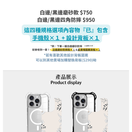
每筆NT$70，滿NT$899(含以上)免運費
由本公司與您本人進行分期帳單所需資料之確認、核對及更正。
客戶支援中心」
https://netprotections.freshdesk.com/support/home
3.完整用戶服務條款，請詳閱以下連結：
https://oppay.tw/userRule
為了避免耽誤您寶貴的收件時間，建議採用宅配方式配送商品。
【注意事項】
１．透過由恩沛科技股份有限公司提供之「AFTEE先享後付」服務完成之交
每筆NT$80，滿NT$1,500(含以上)免運費
易，需依本服務之必要範圍內提供個人資料，並將交易相關給付款項請求債
權轉讓予恩沛科技股份有限公司。
EZPost 中華郵政 (*Maximum item weight: 2kg.)
查看運費
２．關於個人資料處理事宜，請瀏覽以下網址：
https://aftee.tw/terms/#terms3
SF Express 順豐速運 (中港澳可填順豐站點點碼)
查看運費
３．未成年的使用者請事先徵得法定代理人或監護人之同意方可使用
「AFTEE先享後付」，若未經同意申辦者引起之損失，本公司不負相關責
任。
４．使用「AFTEE先享後付」時，將依據個別帳號之用戶狀況，依本公司即
時審查核予不同之上限額度；若仍有額度不足之情形，本公司將視審查結果
請求用戶進行身份認證。
５．嚴禁一人註冊多個帳號或使用他人資訊註冊。若發現惡意使用之情形，
恩沛科技股份有限公司將有權停止該用戶之使用額度並採取法律行動。