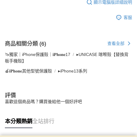
顯示電腦版詳細說明
客服
商品相關分類 (6)
查看全部
🦄獨家｜iPhone保護殼｜𝐢𝐏𝐡𝐨𝐧𝐞17
▸UNICASE 喀嚓殼【替換背
板手機殼】
🍎𝐢𝐏𝐡𝐨𝐧𝐞其他型號保護殼
▸iPhone13系列
評價
喜歡這個商品嗎？購買後給他一個好評吧
本分類熱銷
全站排行