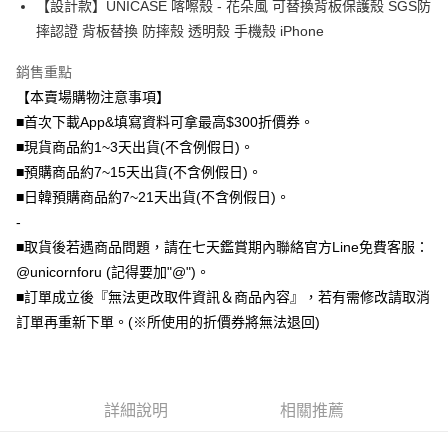
【設計款】UNICASE 喀嚓殼 - 花朵風 可替換背板保護殼 SGS防
大哥付你分期
摔認證 背板替換 防摔殼 透明殼 手機殼 iPhone
相關說明
銷售重點
【大哥付你分期使用說明】
AFTEE先享後付
1.本服務由台灣大哥大提供，台灣大哥大用戶可立即使用無須另外申請。
【本賣場購物注意事項】
2.付款方式選擇「大哥付你分期」，訂單成立後會自動跳轉到大哥付的交易
相關說明
■首次下載App&填寫資料可拿最高$300折價券。
流程，驗證手機門號後，選擇欲分期的期數、繳款截止日，確認付款後即完
【關於「AFTEE先享後付」】
■現貨商品約1~3天出貨(不含例假日)。
成交易。
ATM付款
AFTEE先享後付是「在收到商品之後才付款」的支付方式。 讓您購物簡單
3.實際核准額度、可分期數及費用金額請依後續交易確認頁面所載為準。
■預購商品約7~15天出貨(不含例假日)。
便利好安心！
4.訂單成立30分鐘內，如未前往確認交易或遇審核未通過，訂單將自動取
１．簡單：不需註冊會員、不需綁卡、不需儲值。
■日韓預購商品約7~21天出貨(不含例假日)。
運送方式
消。如遇「轉專審核」未通過狀況，表示未達大哥付你分期系統評分，恕無
２．便利：只要手機號碼，簡訊認證，即可結帳。
法說明評估內容。
-
３．安心：先確認商品／服務後，再付款。
全家取貨付款
【繳款方式說明】
■取貨後若遇商品問題，請在七天鑑賞期內聯絡官方Line免費客服：
1.分期款項不併入電信帳單，「大哥付你分期」於每月結算日後寄送繳費提
每筆NT$70，滿NT$1,000(含以上)免運費
【「AFTEE先享後付」結帳流程】
@unicornforu (記得要加"@")。
醒簡訊。
１．於結帳方式選擇「AFTEE先享後付」後，將跳轉至「AFTEE先享後付」
2.透過簡訊連結打開帳單後，可選擇「超商條碼／台灣大直營門市／銀行轉
■訂單成立後『無法更改取件資訊＆商品內容』，若有需修改請取消
付款後全家取貨
結帳頁面，進行簡訊認證並確認金額後，即可完成結帳。
帳／街口支付／iPASS MONEY」等通路繳費。
２．訂單成立數日內，您將收到繳費通知簡訊。
訂單再重新下單。(※所使用的折價券將無法退回)
每筆NT$70，滿NT$899(含以上)免運費
３．收到繳費通知簡訊後14天內，點擊此簡訊中的連結，可透過四大超商／
【注意事項】
ATM／網路銀行／等多元方式進行付款，方視為交易完成。
7-11取貨（物流比較快）
1.本服務係由「台灣大哥大股份有限公司」（以下簡稱本公司）所提供，讓
※ 請注意：結帳手續完成當下不需立刻繳費，但若您需要取消訂單，請聯絡
用戶於交易時，得透過本服務購買商品或服務，並由商店將買賣／分期付款
每筆NT$70，滿NT$1,000(含以上)免運費
購買商品的店家。未經商家同意取消之訂單仍視為有效，需透過AFTEE先享
買賣價金債權讓與本公司後，依約使用本公司帳單繳交帳款。
後付繳納相關費用。
詳細說明
相關推薦
2.基於同意付款使用「大哥付你分期」之契約關係目的，商店將以您的個人
付款後7-11取貨(出貨較快)
※ 交易是否成功請以「AFTEE先享後付 」之結帳頁面顯示為準，若有關於
資料（包含姓名、電話或地址）提供予台灣大哥大進項蒐集、處理及利用，
是否繳費成功／繳費後需取消欲退款等相關疑問，請聯繫「AFTEE先享後付