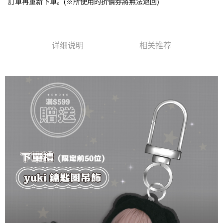
訂單再重新下單。(※所使用的折價券將無法退回)
Plus PAY
大哥付你分期
相关说明
详细说明
相关推荐
【大哥付你分期使用说明】
AFTEE先享后付
1. 本服务由台湾大哥大提供，电信用户可立即使用无须另外申请。（限个人
月租型门号，不开放公司户及预付卡使用）
相关说明
2. 付款方式选择 “大哥付你分期”，订单成立后会自动跳转到大哥付的交易流
一、關於 AFTEE先享後付
程，验证手机门号后，选择欲分期的期数、缴款截止日，确认付款后即完成
ATM付款
1. 於付款方式選擇AFTEE先享後付，將跳出AFTEE先享後付手機驗證視
交易。
窗。
3. 实际核准额度、可分期数及费用金额请依后续交易确认页面所载为准。
2. 進行簡訊驗證之後，即可完成結帳手續。
运送方式
4. 订单成立30分钟内，如未前往确认交易或遇审核未通过，订单将自动取
3. 訂單確認後不需事先繳費，商品會配送至您的指定地址。
消。如遇 “转专审核”未通过状况，表示未达系统评分，恕无法说明评估内
4. 下訂完成後，您的手機會收到一封繳費通知簡訊，APP會員則會收到
全家取貨付款
容。
AFTEE APP推播通知。
【缴款方式说明】
每笔NT$70，满NT$1,000(含以上)免运费
5. 收到商品當下無需繳費，確認無誤後，請再利用繳費通知簡訊或AFTEE
1. 分期款项不并入电信账单，“大哥付你分期”于每月结算日后寄送缴费提醒
APP於四大便利商店‧ATM/網銀等方式進行付款。
短信。
付款後全家取貨
2. 通过短信链接打开账单后，可选择 “超商条码／台湾大直营门市／银行转
請留意繳費期限為 14 天。唯有下載 AFTEE App 成為 AFTEE 會員者方能享
每笔NT$70，满NT$899(含以上)免运费
账／街口支付／iPASS MONEY”等通路缴费。
有最長 45 天內付款之服務。
7-11取貨（物流比較快）
【注意事项】
繳費期限，為商家向您請款的時間，再加上使用AFTEE可延長的天數所計算
1. 本服务系由 “台湾大哥大股份有限公司”所提供，让用户于交易时，得通过
每笔NT$70，满NT$1,000(含以上)免运费
出。使用AFTEE下訂可以延長您收到商品前的繳費天數，但無法保證一定能
本服务购买商品或服务，并由商店将买卖／分期付款买卖价金债权让与本公
夠在期限內收到商品(例如:預購商品或預計到貨時間較長者)。因此無論收到
司后，依约使用本公司账单缴交账款。
付款後7-11取貨(出貨較快)
商品與否，仍需要請您在AFTEE規定的時間內完成繳費。