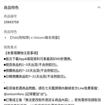
付款方式
商品特色
信用卡一次付款
商品编号
信用卡分期付款
10943759
3期 0利率，每期
NT$296
21家银行
商品特色
6期 0利率，每期
NT$148
21家银行
合作金库商业银行
第一商业银行
【Yuki(啦啦隊) x Unicorn聯名限量】
华南商业银行
彰化商业银行
12期 0利率，每期
NT$74
21家银行
合作金库商业银行
第一商业银行
上海商业储蓄银行
台北富邦商业银行
华南商业银行
彰化商业银行
销售重点
24期 0利率，每期
NT$37
20家银行
合作金库商业银行
第一商业银行
国泰世华商业银行
兆丰国际商业银行
上海商业储蓄银行
台北富邦商业银行
华南商业银行
彰化商业银行
【本賣場購物注意事項】
台湾中小企业银行
台中商业银行
合作金库商业银行
第一商业银行
超商取货付款
国泰世华商业银行
兆丰国际商业银行
上海商业储蓄银行
台北富邦商业银行
■首次下載App&填寫資料可拿最高$300折價券。
汇丰（台湾）商业银行
华泰商业银行
华南商业银行
彰化商业银行
台湾中小企业银行
台中商业银行
国泰世华商业银行
兆丰国际商业银行
联邦商业银行
远东国际商业银行
LINE Pay
上海商业储蓄银行
台北富邦商业银行
■現貨商品約1~3天出貨(不含例假日)。
汇丰（台湾）商业银行
华泰商业银行
台湾中小企业银行
台中商业银行
元大商业银行
永丰商业银行
兆丰国际商业银行
台湾中小企业银行
■預購商品約7~15天出貨(不含例假日)。
联邦商业银行
远东国际商业银行
汇丰（台湾）商业银行
华泰商业银行
Apple Pay
玉山商业银行
星展（台湾）商业银行
台中商业银行
汇丰（台湾）商业银行
元大商业银行
永丰商业银行
■日韓預購商品約7~21天出貨(不含例假日)。
联邦商业银行
远东国际商业银行
台新国际商业银行
中国信托商业银行
华泰商业银行
联邦商业银行
玉山商业银行
星展（台湾）商业银行
街口支付
-
元大商业银行
永丰商业银行
台湾乐天信用卡公司
远东国际商业银行
元大商业银行
台新国际商业银行
中国信托商业银行
玉山商业银行
星展（台湾）商业银行
■取貨後若遇商品問題，請在七天鑑賞期內聯絡官方Line免費客服：
永丰商业银行
玉山商业银行
台湾乐天信用卡公司
悠遊付
台新国际商业银行
中国信托商业银行
@unicornforu (記得要加"@")。
星展（台湾）商业银行
台新国际商业银行
台湾乐天信用卡公司
中国信托商业银行
台湾乐天信用卡公司
Google Pay
■訂單成立後『無法更改取件資訊＆商品內容』，若有需修改請取消