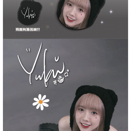
2. 基于同意付款使用 “大哥付你分期”之契约关系目的，商店将以您的个人资
每笔NT$70，满NT$899(含以上)免运费
料（包含姓名、电话或地址）提供予台湾大哥大进项收集、处理及利用，由
二、付款限制
台湾大哥大与本人进行分期账单所需资料之确认、核对及更正。
1. 初次使用 AFTEE 時，將依認證結果及本公司審查結果，核予每個人不同
為了避免耽誤您寶貴的收件時間，建議採用宅配方式配送商品。
3. 完整用户服务条款，请详阅以下链接：
https://oppay.tw/userRule
之上限額度
2. 結帳金額須大於NT$30
每笔NT$80，满NT$1,500(含以上)免运费
3. 目前僅支援台灣會員
三、聲明條款
「AFTEE先享後付」(下稱本服務)乃由恩沛科技股份有限公司(下稱 AFTEE )
所提供，並由 AFTEE 向您收取款項。因使用本服務所須提供之個人資料(包
含但不限於訂購人姓名、電話，收件人姓名、電話、收件地址)，將交付予
AFTEE 於本服務必要服務範圍內運用。關於 AFTEE 對於個人資料之蒐集、
處理、利用，詳參 AFTEE 官網之『個人資料蒐集、處理及利用告知聲明』
（
https://aftee.tw/privacypolicy/
）。
若款項超過繳費期限，將根據當次的金額加收年利率 16% 的逾期滯納金。
未成年的使用者，請事先徵得法定代理人或監護人之同意方可使用
AFTEE。
若您對於個人資料之處理、利用有任何疑問，或欲行使相關法律權利，請聯
繫恩沛科技股份有限公司。若您不同意我們將上開所示之個人資料，連同必
要之購買訂單資訊提供予 AFTEE ，或讓 AFTEE 蒐集處理利用您的個人資
料，請勿選用本服務。