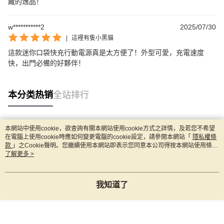
藏的逸品！
w***********2
2025/07/30
|
這裡有隻小黑貓
這款迷你口袋快充行動電源真是太方便了！外型可愛，充電速度
快，出門必備的好夥伴！
本分类热销
全站排行
本網站中使用cookie，欲查詢有關本網站使用cookie方式之詳情，及若您不希望
热门标签
在電腦上使用cookie時應如何變更電腦的cookie設定，請參閱本網站「
隱私權條
款
」之Cookie聲明。您繼續使用本網站即表示您同意本公司得按本網站使用條款
之Cookie聲明使用cookie。
了解更多 >
我知道了