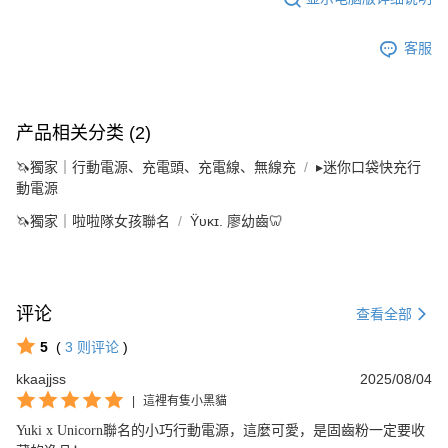
客服
产品相关分类 (2)
🦄獨家｜行動電源、充電頭、充電線、無線充
▸迷你口袋快充行
動電源
🦄獨家｜啦啦隊女孩聯名
Ÿᴜᴋɪ. 廖幼齒🦷
评论
查看全部
5
(
3
则评论
)
kkaajjss
2025/08/04
|
這裡有隻小黑貓
Yuki x Unicorn聯名的小巧行動電源，這麼可愛，是固齒粉一定要收