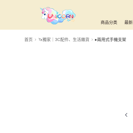
商品分类
最新
首页
🦄獨家｜3C配件、生活雜貨
▸兩用式手機支架