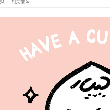
完成交易
说明
相关推荐
窗。
3. 实际
2. 進行
4. 订单
3. 訂單
运送方式
消。如遇 
4. 下訂
容。
AFTEE 
全家取貨
【缴款方
5. 收到
1. 分期
每笔NT$7
APP於四
短信。
2. 通过
付款後全
請留意繳費期
账／街口支付
享有最長 
每笔NT$7
【注意事
繳費期限，
7-11取
1. 本服
算出。使用
过本服务
定能夠在期
每笔NT$7
本公司后
收到商品與
2. 基于
付款後7-1
资料（包
二、付款
每笔NT$7
用，由台
1. 初次
3. 完整
之上限額
為了避免
2. 結帳金
3. 目前
每笔NT$8
三、聲明
EZPost 中華
「AFTE
)所提供，
SF Exp