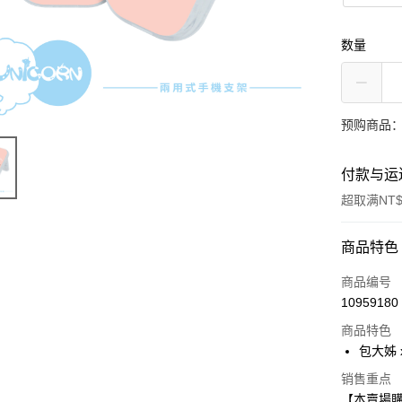
数量
预购商品：
付款与运
超取满NT$
付款方式
商品特色
信用卡一
商品编号
10959180
信用卡分
商品特色
3期 0
包大姊 
6期 0
合作金
销售重点
华南商
12期 
合作金
【本賣場