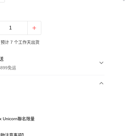
预计 7 个工作天出货
送
899免运
次付款
期付款
利率，每期
NT$63
21家银行
x Unicorn聯名限量
利率，每期
NT$31
21家银行
库商业银行
第一商业银行
业银行
彰化商业银行
0利率，每期
NT$15
21家银行
库商业银行
第一商业银行
購物注意事項】