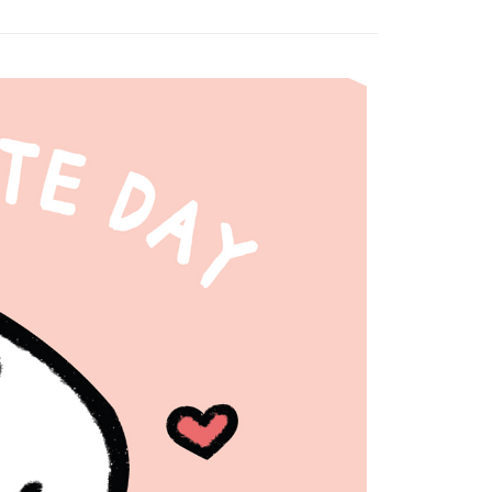
。
核准额度、可分期数及费用金额请依后续交易确认页面所载为准。
簡訊驗證之後，即可完成結帳手續。
成立30分钟内，如未前往确认交易或遇审核未通过，订单将自动取
確認後不需事先繳費，商品會配送至您的指定地址。
“转专审核”未通过状况，表示未达系统评分，恕无法说明评估内
完成後，您的手機會收到一封繳費通知簡訊，APP會員則會收到
APP推播通知。
付款
式说明】
商品當下無需繳費，確認無誤後，請再利用繳費通知簡訊或AFTEE
款项不并入电信账单，“大哥付你分期”于每月结算日后寄送缴费提醒
0，满NT$1,000(含以上)免运费
大便利商店‧ATM/網銀等方式進行付款。
短信链接打开账单后，可选择 “超商条码／台湾大直营门市／银行转
家取貨
限為 14 天。唯有下載 AFTEE App 成為 AFTEE 會員者方能
／iPASS MONEY”等通路缴费。
45 天內付款之服務。
0，满NT$899(含以上)免运费
项】
為商家向您請款的時間，再加上使用AFTEE可延長的天數所計
貨（物流比較快）
务系由 “台湾大哥大股份有限公司”所提供，让用户于交易时，得通
AFTEE下訂可以延長您收到商品前的繳費天數，但無法保證一
购买商品或服务，并由商店将买卖／分期付款买卖价金债权让与
限內收到商品(例如:預購商品或預計到貨時間較長者)。因此無論
0，满NT$1,000(含以上)免运费
，依约使用本公司账单缴交账款。
否，仍需要請您在AFTEE規定的時間內完成繳費。
同意付款使用 “大哥付你分期”之契约关系目的，商店将以您的个人
1取貨(出貨較快)
含姓名、电话或地址）提供予台湾大哥大进项收集、处理及利
限制
0，满NT$899(含以上)免运费
湾大哥大与本人进行分期账单所需资料之确认、核对及更正。
使用 AFTEE 時，將依認證結果及本公司審查結果，核予每個人不同
用户服务条款，请详阅以下链接：
https://oppay.tw/userRule
度
耽誤您寶貴的收件時間，建議採用宅配方式配送商品。
額須大於NT$30
僅支援台灣會員
0，满NT$1,500(含以上)免运费
條款
郵政 (*Maximum item weight: 2kg.)
查看运费
E先享後付」(下稱本服務)乃由恩沛科技股份有限公司(下稱 AFTEE
並由 AFTEE 向您收取款項。因使用本服務所須提供之個人資料
ress 順豐速運 (中港澳可填順豐站點點碼)
查看运费