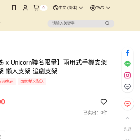
0
中文 (简体)
TWD
 x Unicorn聯名限量】兩用式手機支架
架 懶人支架 追劇支架
899免运
国家/地区配送
90
已卖出：0件
先逛
款