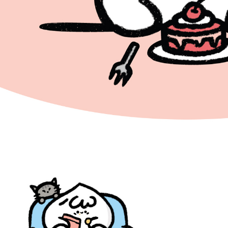
(包含但不
予 AFT
集、處理、
明』（
http
若款項超過
未成年的
AFTEE。
若您對於
聯繫恩沛
同必要之購
人資料，