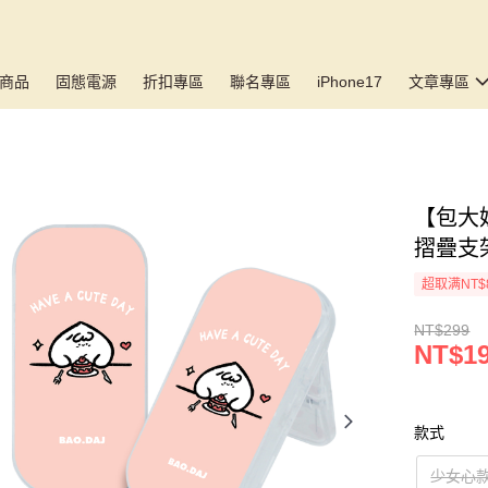
商品
固態電源
折扣專區
聯名專區
iPhone17
文章專區
【包大姊
摺疊支
超取满NT$
NT$299
NT$1
款式
少女心