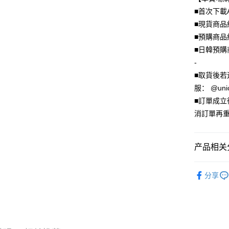
上海商
华南商
24期 
■首次下載
合作金
国泰世
上海商
华南商
■現貨商品
台湾中
合作金
超商取货
国泰世
上海商
汇丰（
■預購商品
华南商
台湾中
国泰世
联邦商
LINE Pay
上海商
■日韓預購
汇丰（
台湾中
元大商
兆丰国
联邦商
-
汇丰（
Apple Pay
玉山商
台中商
元大商
■取貨後若
联邦商
台新国
华泰商
玉山商
街口支付
元大商
服： @uni
台湾乐
远东国
台新国
玉山商
■訂單成
永丰商
台湾乐
悠遊付
台新国
星展（
消訂單再重
台湾乐
中国信
Google Pa
Plus PAY
产品相关分
大哥付你
🦄獨家｜
相关说明
分享
🦄獨家｜
【大哥付
AFTEE先
1. 本服
人月租型
相关说明
2. 付款
一、關於 A
ATM付款
流程，验
1. 於付