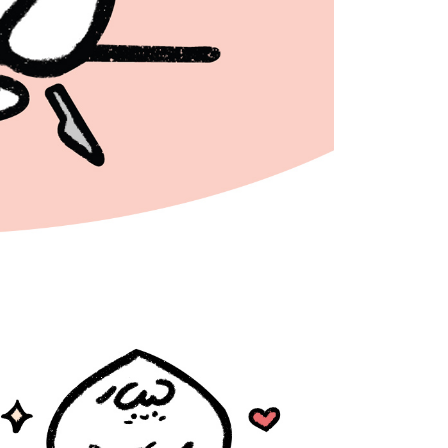
限於訂購人姓名、電話，收件人姓名、電話、收件地址)，將交付
EE 於本服務必要服務範圍內運用。關於 AFTEE 對於個人資料之蒐
利用，詳參 AFTEE 官網之『個人資料蒐集、處理及利用告知聲
s://aftee.tw/privacypolicy/
）。
繳費期限，將根據當次的金額加收年利率 16% 的逾期滯納金。
使用者，請事先徵得法定代理人或監護人之同意方可使用
個人資料之處理、利用有任何疑問，或欲行使相關法律權利，請
科技股份有限公司。若您不同意我們將上開所示之個人資料，連
買訂單資訊提供予 AFTEE ，或讓 AFTEE 蒐集處理利用您的個
請勿選用本服務。