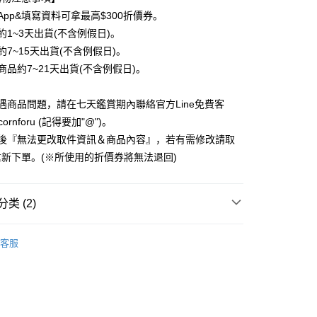
业储蓄银行
台北富邦商业银行
业银行
彰化商业银行
0利率，每期
NT$7
20家银行
App&填寫資料可拿最高$300折價券。
库商业银行
第一商业银行
华商业银行
兆丰国际商业银行
业储蓄银行
台北富邦商业银行
业银行
彰化商业银行
約1~3天出貨(不含例假日)。
小企业银行
台中商业银行
库商业银行
第一商业银行
付款
华商业银行
兆丰国际商业银行
业储蓄银行
台北富邦商业银行
台湾）商业银行
华泰商业银行
約7~15天出貨(不含例假日)。
业银行
彰化商业银行
小企业银行
台中商业银行
华商业银行
兆丰国际商业银行
业银行
远东国际商业银行
业储蓄银行
台北富邦商业银行
商品約7~21天出貨(不含例假日)。
台湾）商业银行
华泰商业银行
小企业银行
台中商业银行
业银行
永丰商业银行
际商业银行
台湾中小企业银行
业银行
远东国际商业银行
台湾）商业银行
华泰商业银行
业银行
星展（台湾）商业银行
业银行
汇丰（台湾）商业银行
业银行
永丰商业银行
遇商品問題，請在七天鑑賞期內聯絡官方Line免費客
业银行
远东国际商业银行
际商业银行
中国信托商业银行
业银行
联邦商业银行
业银行
星展（台湾）商业银行
业银行
永丰商业银行
cornforu (記得要加"@")。
天信用卡公司
际商业银行
元大商业银行
际商业银行
中国信托商业银行
业银行
星展（台湾）商业银行
立後『無法更改取件資訊＆商品內容』，若有需修改請取
业银行
玉山商业银行
天信用卡公司
际商业银行
中国信托商业银行
台湾）商业银行
台新国际商业银行
新下單。(※所使用的折價券將無法退回)
天信用卡公司
托商业银行
台湾乐天信用卡公司
y
类 (2)
分期
3C配件、生活雜貨
▸兩用式手機支架
客服
插畫家聯名
包大姊｜ ٩(●˙▿˙●)۶
你分期使用说明】
享后付
务由台湾大哥大提供，电信用户可立即使用无须另外申请。（限个
门号，不开放公司户及预付卡使用）
方式选择 “大哥付你分期”，订单成立后会自动跳转到大哥付的交易
FTEE先享後付
证手机门号后，选择欲分期的期数、缴款截止日，确认付款后即
款方式選擇AFTEE先享後付，將跳出AFTEE先享後付手機驗證視