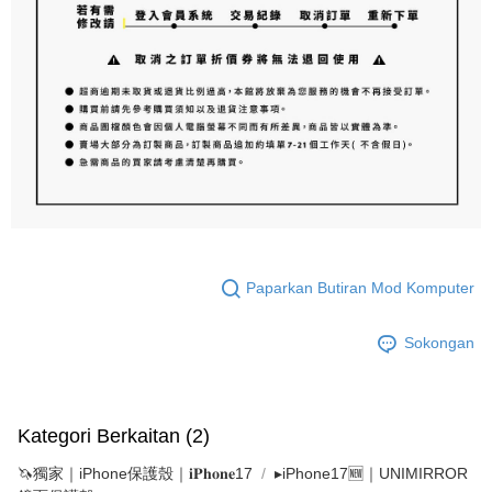
Paparkan Butiran Mod Komputer
Sokongan
Kategori Berkaitan (2)
🦄獨家｜iPhone保護殼｜𝐢𝐏𝐡𝐨𝐧𝐞17
▸iPhone17🆕｜UNIMIRROR