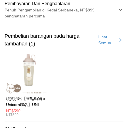
Pembayaran Dan Penghantaran
Penuh Pengambilan di Kedai Serbaneka, NT$899
penghataran percuma
Kaedah Pembayaran
Kad Kredit (Bayaran Penuh)
Pembelian barangan pada harga
Lihat
Semua
tambahan (1)
Ansuran Kad Kredit
3 ansuran pada kadar faedah 0,
NT$296
setiap ansuran
21 Bank
6 ansuran pada kadar faedah 0,
NT$148
setiap
Taiwan Cooperative Bank
Bank Komersial Pertama
Hua Nan Commercial
Chang Hwa Commercial
ansuran
21 Bank
Bank
Bank
12 ansuran pada kadar faedah 0,
NT$74
setiap ansuran
Taiwan Cooperative Bank
Bank Komersial Pertama
The Shanghai
Bank Komersial Taipei
Hua Nan Commercial Bank
Chang Hwa Commercial Bank
21 Bank
24 ansuran pada kadar faedah 0,
NT$37
setiap
Taiwan Cooperative Bank
Bank Komersial Pertama
Commercial & Savings
Fubon
The Shanghai Commercial &
Bank Komersial Taipei Fubon
Hua Nan Commercial
Chang Hwa Commercial
ansuran
Bank
20 Bank
Savings Bank
現貨秒出【來點動物 x
Bank
Bank
Bank Cathay United
Mega International
Taiwan Cooperative Bank
Bank Komersial Pertama
Bank Cathay United
Mega International Commercial
Pengambilan di Kedai Serbaneka
Unicorn聯名】UNI Hē
The Shanghai
Bank Komersial Taipei
Commercial Bank
Hua Nan Commercial Bank
Chang Hwa Commercial Bank
Bank
有你喝 夏日限定版-雙
NT$590
Commercial & Savings
Fubon
Taiwan Business Bank
Taichung Commercial
LINE Pay
The Shanghai Commercial &
Bank Komersial Taipei Fubon
Taiwan Business Bank
Taichung Commercial Bank
NT$690
層透明隨行杯(附吸管)
Bank
Bank
Savings Bank
HSBC Bank (Taiwan) Limited
Hwatai Bank
710ml SGS認證 吸管
Bank Cathay United
Mega International
HSBC Bank (Taiwan)
Hwatai Bank
Apple Pay
Mega International Commercial
Taiwan Business Bank
Union Bank of Taiwan
Far Eastern International Bank