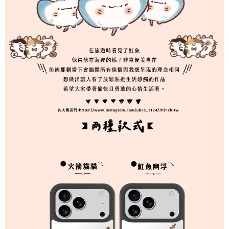
3. Jumlah kelulusan sebenar, bilangan ansuran dan jumlah bayaran
adalah berdasarkan halaman pengesahan transaksi seterusnya.
4. Dalam masa 30 minit selepas pesanan ditubuhkan, jika tidak pergi
untuk mengesahkan transaksi atau jika tidak lulus semakan, pesanan
akan dibatalkan secara automatik. Jika terdapat situasi "pindah untuk
semakan khusus" yang tidak lulus, ini menunjukkan bahawa sistem
penilaian tidak mencukupi, tiada penjelasan mengenai kandungan
penilaian boleh diberikan.
【Penerangan Kaedah Pembayaran】
1. Pembayaran ansuran tidak digabungkan dalam bil telekomunikasi,
"Pembayaran Ansuran Gogo" akan menghantar SMS peringatan
pembayaran selepas tarikh penyelesaian bulanan.
2. Melalui pautan SMS untuk membuka bil, anda boleh memilih untuk
membayar melalui "Kod bar kedai serbaneka / Kedai rasmi Taiwan
Mobile / Pemindahan bank / Pembayaran J街口 / iPASS MONEY" dan
saluran lain.
【Nota Penting】
1. Perkhidmatan ini disediakan oleh "Taiwan Mobile Co., Ltd." untuk
membolehkan pengguna membeli produk atau perkhidmatan melalui
perkhidmatan ini semasa transaksi, dan kedai akan menyerahkan hak
tuntutan harga jual/beli ansuran kepada syarikat ini untuk membayar bil
menggunakan bil syarikat ini.
2. Berdasarkan tujuan kontrak persetujuan pembayaran menggunakan