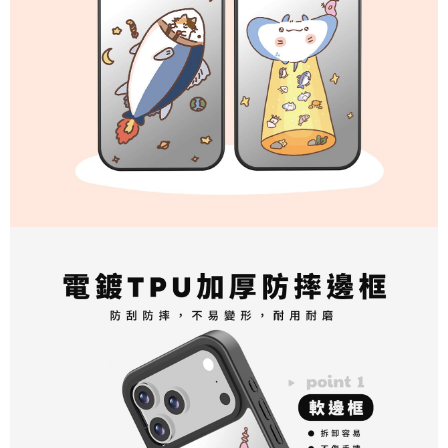
"Pembayaran Ansuran Gogo", kedai akan memberikan maklumat peribadi
anda (termasuk nama, telefon atau alamat) kepada Taiwan Mobile untuk
pengumpulan, pemprosesan dan penggunaan, untuk pengesahan,
semakan dan pembetulan data yang diperlukan untuk bil ansuran oleh
Taiwan Mobile.
3. Sila baca syarat perkhidmatan pengguna secara lengkap melalui
pautan berikut: https://oppay.tw/userRule