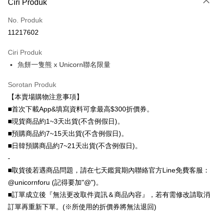
杯 水杯 可吸珍珠 可手
Commercial Bank
Ciri Produk
Limited
Bank
Yuanta Commercial Bank
Bank SinoPac
提 透明水壺 隨行杯 杯
Taiwan Business Bank
Taichung Commercial
Union Bank of Taiwan
Far Eastern International
JKOPAY
Taichung Commercial Bank
HSBC Bank (Taiwan) Limited
Bank Komersial E.SUN
DBS Bank
No. Produk
子 環保杯
Bank
Bank
Hwatai Bank
Union Bank of Taiwan
Bank Antarabangsa Taishin
Bank CTBC
Easy Wallet
11217602
HSBC Bank (Taiwan)
Hwatai Bank
Yuanta Commercial Bank
Bank SinoPac
Far Eastern International Bank
Yuanta Commercial Bank
Syarikat Kad Kredit Rakuten
Limited
Bank Komersial E.SUN
DBS Bank
Bank SinoPac
Bank Komersial E.SUN
Google Pay
Taiwan
Ciri Produk
Union Bank of Taiwan
Far Eastern International
Bank Antarabangsa
Bank CTBC
DBS Bank
Bank Antarabangsa Taishin
Bank
Taishin
魚餅一隻熊 x Unicorn聯名限量
Plus PAY
Bank CTBC
Syarikat Kad Kredit Rakuten
Yuanta Commercial Bank
Bank SinoPac
Syarikat Kad Kredit
Taiwan
Bank Komersial E.SUN
DBS Bank
Rakuten Taiwan
Sorotan Produk
OP Pay Later
Bank Antarabangsa
Bank CTBC
【本賣場購物注意事項】
Deskripsi
Taishin
[Terma Penggunaan untuk OP Pay Later]
■首次下載App&填寫資料可拿最高$300折價券。
Syarikat Kad Kredit
AFTEE
■現貨商品約1~3天出貨(不含例假日)。
Rakuten Taiwan
Perkhidmatan ini disediakan oleh Taiwan Mobile dan tersedia untuk
Deskripsi
■預購商品約7~15天出貨(不含例假日)。
pengguna Taiwan Mobile tanpa memerlukan permohonan tambahan.
Pertama, Mengenai Perkhidmatan AFTEE Beli Sekarang Bayar Kemudian
■日韓預購商品約7~21天出貨(不含例假日)。
Pemindahan ATM
1. Dengan memilih AFTEE sebagai kaedah pembayaran, mesej
Jika anda memilih OP Pay Later sebagai kaedah pembayaran, sistem
pengesahan AFTEE akan muncul.
-
akan mengarahkan anda secara automatik ke proses transaksi OP Pay
2. Anda boleh meneruskan pembayaran selepas pengesahan SMS.
Pilihan Penghantaran
■取貨後若遇商品問題，請在七天鑑賞期內聯絡官方Line免費客服：
Later selepas pesanan dibuat. Anda perlu mengesahkan nombor telefon
3. Tiada bayaran diperlukan apabila pesanan disahkan. Produk akan
mudah alih anda, memilih bilangan ansuran, dan menetapkan tarikh
@unicornforu (記得要加"@")。
dihantar ke alamat yang ditetapkan.
全家取貨付款
akhir pembayaran. Transaksi akan dianggap selesai setelah pembayaran
4. Setelah pesanan disahkan, anda akan menerima SMS pembayaran
■訂單成立後『無法更改取件資訊＆商品內容』，若有需修改請取消
disahkan.
NT$70/pesanan | Penghantaran percuma untuk pesanan
manakala ahli aplikasi akan menerima pemberitahuan tolak aplikasi
訂單再重新下單。(※所使用的折價券將無法退回)
NT$1,000 atau lebih
AFTEE.
Had kredit yang diluluskan, tempoh ansuran yang tersedia, dan yuran
5. Tiada bayaran diperlukan apabila anda menerima produk. Sila buat