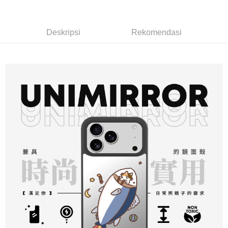
yang dikenakan adalah tertakluk kepada maklumat yang dinyatakan
pembayaran di empat kedai serbaneka utama, ATM atau perbankan
付款後全家取貨
pada halaman pengesahan transaksi seterusnya.
dalam talian dengan SMS pembayaran atau pemberitahuan tolak aplikasi
NT$70/pesanan | Penghantaran percuma untuk pesanan
AFTEE.
Jika transaksi tidak disahkan dalam masa 30 minit selepas pesanan
Deskripsi
Rekomendasi
NT$899 atau lebih
dibuat, atau jika permohonan gagal dalam proses semakan, pesanan
Sila ambil perhatian bahawa tempoh pembayaran adalah 14 hari. Walau
akan dibatalkan secara automatik. Jika permohonan gagal pada
7-11取貨（物流比較快）
bagaimanapun, bagi mereka yang telah memuat turun Aplikasi AFTEE
peringkat "semakan manual", ini bermakna kriteria pemarkahan sistem
dan mendaftar sebagai ahli AFTEE boleh menikmati tempoh pembayaran
NT$70/pesanan | Penghantaran percuma untuk pesanan
tidak dipenuhi; butiran penilaian khusus tidak akan didedahkan.
sehingga 45 hari.
NT$1,000 atau lebih
[Arahan Pembayaran]
Tempoh pembayaran dikira dari masa kedai meminta pembayaran anda,
付款後7-11取貨(出貨較快)
ditambah dengan bilangan hari yang boleh dilanjutkan oleh AFTEE. Anda
Pembayaran ansuran melalui OP Pay Later akan dibilkan secara
boleh melanjutkan tempoh pembayaran anda sebelum anda menerima
NT$70/pesanan | Penghantaran percuma untuk pesanan
berasingan dan tidak termasuk dalam bil telekom anda. SMS peringatan
pesanan. Walau bagaimanapun, tiada jaminan bahawa anda boleh
pembayaran akan dihantar selepas kitaran bil bulanan.
NT$899 atau lebih
menerima pesanan anda semasa tempoh pembayaran (cth.: produk
prapesanan atau produk yang mungkin mengambil masa yang lebih
Selepas mengakses bil melalui pautan dalam SMS, anda boleh
為了避免耽誤您寶貴的收件時間，建議採用宅配方式配送商品。
lama untuk dihantar). Oleh itu, anda dikehendaki membuat pembayaran
menyelesaikan pembayaran anda melalui salah satu saluran berikut: kod
kepada AFTEE dalam tempoh sama ada anda menerima pesanan.
NT$80/pesanan | Penghantaran percuma untuk pesanan
bar kedai serbaneka, kedai runcit Taiwan Mobile, pemindahan bank,
JKOPay, atau iPASS MONEY.
NT$1,500 atau lebih
Kedua, Sekatan Pembayaran
1. Jumlah yang diperakui untuk pengguna kali pertama boleh sehingga
[Nota Penting]
EZPost 中華郵政 (*Maximum item weight: 2k
Kadar Penghantaran
NT$10,000. Amaun diperakui sebenar yang diluluskan akan berdasarkan
keputusan pensijilan dan semakan oleh AFTEE.
g.)
Perkhidmatan ini disediakan oleh Taiwan Mobile Co., Ltd. (“Syarikat”),
2. Amaun perbelanjaan minimum mestilah lebih besar daripada NT$20.
yang membolehkan pelanggan membeli barangan atau perkhidmatan
3. Pada masa ini hanya tersedia untuk ahli Taiwan.
SF Express 順豐速運 (中港澳可填順豐站點點
Kadar Penghantaran
melalui perkhidmatan ini pada masa transaksi. Hasil daripada pembelian