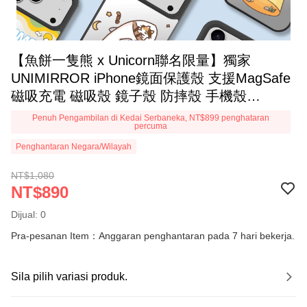
【魚餅一隻熊 x Unicorn聯名限量】獨家
UNIMIRROR iPhone鏡面保護殼 支援MagSafe
磁吸充電 磁吸殼 鏡子殼 防摔殼 手機殼
iPhone17 iPhone18 i17 i18
Penuh Pengambilan di Kedai Serbaneka, NT$899 penghataran
percuma
Penghantaran Negara/Wilayah
NT$1,080
NT$890
Dijual: 0
Pra-pesanan Item：Anggaran penghantaran pada 7 hari bekerja.
Sila pilih variasi produk.