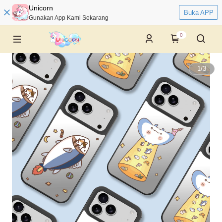
Unicorn
Buka APP
Gunakan App Kami Sekarang
0
1
/
3