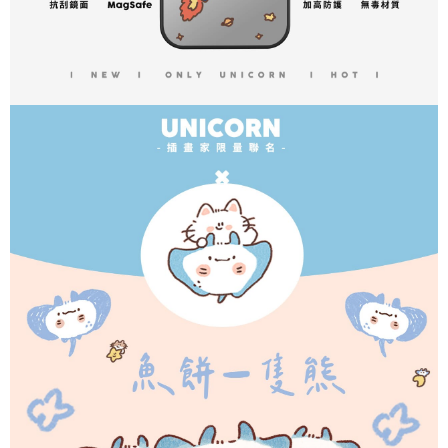
atau pembayaran ansuran akan dipindahkan oleh peniaga kepada
碼)
Ketiga, Syarat Perkhidmatan
Syarikat, dan pelanggan hendaklah membuat pembayaran mengikut
Perkhidmatan AFTEE Beli Sekarang Bayar Kemudian disediakan oleh NP
perjanjian menggunakan sistem bil Syarikat.
Taiwan, Inc. dan AFTEE akan membuat bil kepada pengguna. AFTEE
akan menggunakan data peribadi yang dikumpul (termasuk nama
Untuk memenuhi hubungan kontrak yang terjalin melalui persetujuan
pembeli, no. telefon, nama penerima, no. telefon, alamat penerima) untuk
penggunaan OP Pay Later, peniaga akan memberikan maklumat peribadi
penggunaan perkhidmatan. Sila rujuk kepada "Penyata Pengumpulan
anda (termasuk nama, nombor telefon, atau alamat) kepada Syarikat bagi
Data Peribadi, Pemprosesan, Penggunaan"
tujuan pengumpulan, pemprosesan dan penggunaan data yang
(https://aftee.tw/privacypolicy/
) untuk maklumat lanjut.
diperlukan untuk pengebilan ansuran, termasuk pengesahan,
pengesahan semula dan pembetulan.
Jumlah yang diperakui untuk pengguna kali pertama yang lulus
kelulusan boleh sehingga NT$10,000. Jika pengguna tidak membuat
Untuk terma perkhidmatan penuh, sila rujuk pautan berikut:
pembayaran dalam tempoh tersebut, yuran pembayaran lewat sebanyak
https://oppay.tw/userRule
" target="_blank" class="link revert-
20% setahun akan dikenakan. Pengguna bawah umur dikehendaki
style">https://oppay.tw/userRule
mendapatkan kebenaran daripada ibu bapa atau penjaga yang sah
untuk menggunakan AFTEE.
【Panduan Penggunaan Pembayaran Ansuran Gogo】
1. Perkhidmatan ini disediakan oleh Taiwan Mobile, pengguna telefon
Sila hubungi NP Taiwan Inc. di
cs_tw@netprotections.co.jp
jika anda
mudah alih boleh segera menggunakan tanpa perlu memohon lagi.
mempunyai sebarang kebimbangan mengenai pemprosesan dan
(Hanya untuk nombor langganan peribadi, tidak terbuka untuk syarikat
penggunaan pada data peribadi. Jika anda tidak bersetuju dengan data
dan kad prabayar)
peribadi yang disenaraikan seperti di atas akan dikumpul dan digunakan
2. Pilihan kaedah pembayaran "Pembayaran Ansuran Gogo", selepas
oleh AFTEE, sila jangan gunakan perkhidmatan ini.
pesanan ditubuhkan, akan secara automatik dialihkan ke proses
transaksi Gogo, selepas pengesahan nombor telefon, pilih bilangan
ansuran yang diingini, tarikh akhir pembayaran, dan setelah
mengesahkan pembayaran, transaksi akan selesai.