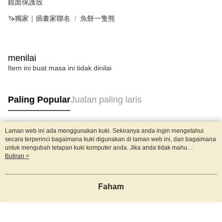
鏡面保護殼
🦄獨家｜插畫家聯名
魚餅一隻熊
menilai
Item ini buat masa ini tidak dinilai
Paling Popular
Jualan paling laris
Laman web ini ada menggunakan kuki. Sekiranya anda ingin mengetahui
Tag Popular
secara terperinci bagaimana kuki digunakan di laman web ini, dan bagaimana
untuk mengubah tetapan kuki komputer anda. Jika anda tidak mahu
menggunakan kuki di komputer anda, sila rujuk penerangan mengenai kuki.
Butiran >
Dasar Privasi
Laman web ini ada menggunakan kuki. Sekiranya anda ingin
mengetahui secara terperinci bagaimana kuki digunakan di laman web ini,
dan bagaimana untuk mengubah tetapan kuki komputer anda. Jika anda tidak
Faham
mahu menggunakan kuki di komputer anda, sila rujuk penerangan mengenai
kuki.