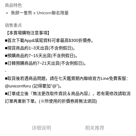
商品特色
Plus PAY
魚餅一隻熊 x Unicorn聯名限量
大哥付你分期
销售重点
相关说明
【本賣場購物注意事項】
【大哥付你分期使用说明】
AFTEE先享后付
1. 本服务由台湾大哥大提供，电信用户可立即使用无须另外申请。（限个人
■首次下載App&填寫資料可拿最高$300折價券。
月租型门号，不开放公司户及预付卡使用）
相关说明
■現貨商品約1~3天出貨(不含例假日)。
2. 付款方式选择 “大哥付你分期”，订单成立后会自动跳转到大哥付的交易流
一、關於 AFTEE先享後付
■預購商品約7~15天出貨(不含例假日)。
程，验证手机门号后，选择欲分期的期数、缴款截止日，确认付款后即完成
ATM付款
1. 於付款方式選擇AFTEE先享後付，將跳出AFTEE先享後付手機驗證視
交易。
■日韓預購商品約7~21天出貨(不含例假日)。
窗。
3. 实际核准额度、可分期数及费用金额请依后续交易确认页面所载为准。
2. 進行簡訊驗證之後，即可完成結帳手續。
-
运送方式
4. 订单成立30分钟内，如未前往确认交易或遇审核未通过，订单将自动取
3. 訂單確認後不需事先繳費，商品會配送至您的指定地址。
消。如遇 “转专审核”未通过状况，表示未达系统评分，恕无法说明评估内
■取貨後若遇商品問題，請在七天鑑賞期內聯絡官方Line免費客服：
4. 下訂完成後，您的手機會收到一封繳費通知簡訊，APP會員則會收到
全家取貨付款
容。
@unicornforu (記得要加"@")。
AFTEE APP推播通知。
【缴款方式说明】
每笔NT$70，满NT$1,000(含以上)免运费
5. 收到商品當下無需繳費，確認無誤後，請再利用繳費通知簡訊或AFTEE
■訂單成立後『無法更改取件資訊＆商品內容』，若有需修改請取消
1. 分期款项不并入电信账单，“大哥付你分期”于每月结算日后寄送缴费提醒
APP於四大便利商店‧ATM/網銀等方式進行付款。
短信。
訂單再重新下單。(※所使用的折價券將無法退回)
付款後全家取貨
2. 通过短信链接打开账单后，可选择 “超商条码／台湾大直营门市／银行转
請留意繳費期限為 14 天。唯有下載 AFTEE App 成為 AFTEE 會員者方能享
每笔NT$70，满NT$899(含以上)免运费
账／街口支付／iPASS MONEY”等通路缴费。
有最長 45 天內付款之服務。
7-11取貨（物流比較快）
【注意事项】
繳費期限，為商家向您請款的時間，再加上使用AFTEE可延長的天數所計算
1. 本服务系由 “台湾大哥大股份有限公司”所提供，让用户于交易时，得通过
详细说明
相关推荐
每笔NT$70，满NT$1,000(含以上)免运费
出。使用AFTEE下訂可以延長您收到商品前的繳費天數，但無法保證一定能
本服务购买商品或服务，并由商店将买卖／分期付款买卖价金债权让与本公
夠在期限內收到商品(例如:預購商品或預計到貨時間較長者)。因此無論收到