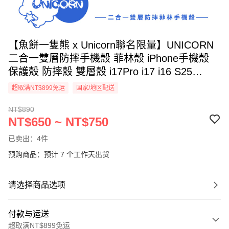
【魚餅一隻熊 x Unicorn聯名限量】UNICORN
二合一雙層防摔手機殼 菲林殼 iPhone手機殼
保護殼 防摔殼 雙層殼 i17Pro i17 i16 S25
S25Ultra S25+
超取满NT$899免运
国家/地区配送
NT$890
NT$650 ~ NT$750
已卖出：4件
预购商品：预计 7 个工作天出货
请选择商品选项
付款与运送
超取满NT$899免运