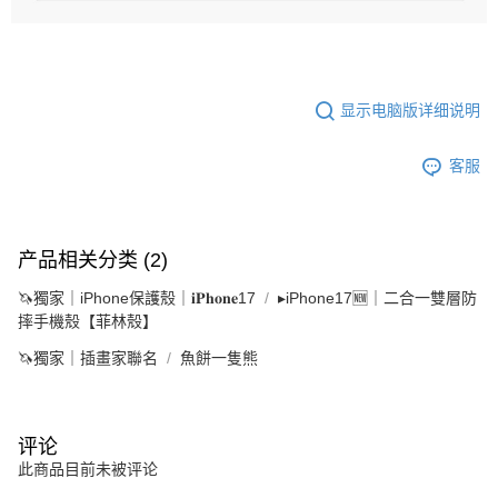
显示电脑版详细说明
客服
产品相关分类 (2)
🦄獨家｜iPhone保護殼｜𝐢𝐏𝐡𝐨𝐧𝐞17
▸iPhone17🆕｜二合一雙層防
摔手機殼【菲林殼】
🦄獨家｜插畫家聯名
魚餅一隻熊
评论
此商品目前未被评论