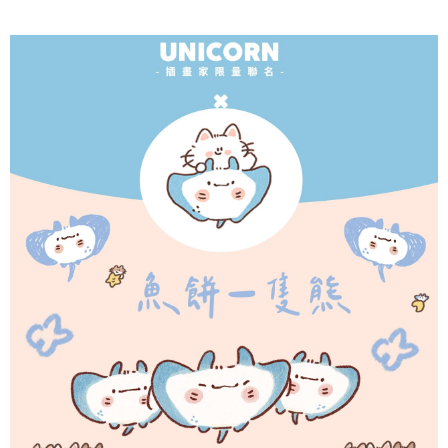
司后，依约使用本公司账单缴交账款。
付款後7-11取貨(出貨較快)
商品與否，仍需要請您在AFTEE規定的時間內完成繳費。
2. 基于同意付款使用 “大哥付你分期”之契约关系目的，商店将以您的个人资
每笔NT$70，满NT$899(含以上)免运费
料（包含姓名、电话或地址）提供予台湾大哥大进项收集、处理及利用，由
二、付款限制
台湾大哥大与本人进行分期账单所需资料之确认、核对及更正。
1. 初次使用 AFTEE 時，將依認證結果及本公司審查結果，核予每個人不同
為了避免耽誤您寶貴的收件時間，建議採用宅配方式配送商品。
3. 完整用户服务条款，请详阅以下链接：
https://oppay.tw/userRule
之上限額度
2. 結帳金額須大於NT$30
每笔NT$80，满NT$1,500(含以上)免运费
3. 目前僅支援台灣會員
EZPost 中華郵政 (*Maximum item weight: 2kg.)
查看运费
三、聲明條款
「AFTEE先享後付」(下稱本服務)乃由恩沛科技股份有限公司(下稱 AFTEE )
SF Express 順豐速運 (中港澳可填順豐站點點碼)
查看运费
所提供，並由 AFTEE 向您收取款項。因使用本服務所須提供之個人資料(包
含但不限於訂購人姓名、電話，收件人姓名、電話、收件地址)，將交付予
AFTEE 於本服務必要服務範圍內運用。關於 AFTEE 對於個人資料之蒐集、
處理、利用，詳參 AFTEE 官網之『個人資料蒐集、處理及利用告知聲明』
（
https://aftee.tw/privacypolicy/
）。
若款項超過繳費期限，將根據當次的金額加收年利率 16% 的逾期滯納金。
未成年的使用者，請事先徵得法定代理人或監護人之同意方可使用
AFTEE。
若您對於個人資料之處理、利用有任何疑問，或欲行使相關法律權利，請聯
繫恩沛科技股份有限公司。若您不同意我們將上開所示之個人資料，連同必
要之購買訂單資訊提供予 AFTEE ，或讓 AFTEE 蒐集處理利用您的個人資
料，請勿選用本服務。