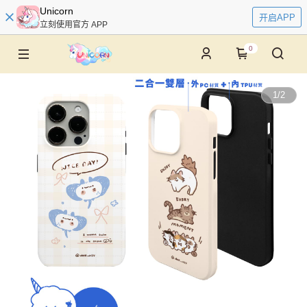
Unicorn
开启APP
立刻使用官方 APP
0
1
/
2