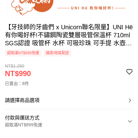
【牙技師的牙齒們 x Unicorn聯名限量】UNI Hē
有你喝好杯!不鏽鋼陶瓷雙層吸管保溫杯 710ml
SGS認證 吸管杯 水杯 可吸珍珠 可手提 水壺
隨行杯 杯子 環保杯 UNIHE
超取滿NT$899免運
國家/地區配送
NT$1,280
NT$990
已賣出：8件
請選擇商品選項
付款與運送方式
超取滿NT$899免運
付款方式