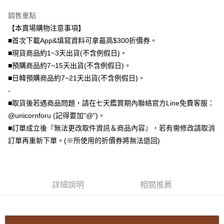
大哥付你分期
銷售重點
相關說明
【本賣場購物注意事項】
【大哥付你分期使用說明】
■首次下載App&填寫資料可拿最高$300折價券。
AFTEE先享後付
1.本服務由台灣大哥大提供，台灣大哥大用戶可立即使用無須另外申請。
■現貨商品約1~3天出貨(不含例假日)。
2.付款方式選擇「大哥付你分期」，訂單成立後會自動跳轉到大哥付的交易
相關說明
■預購商品約7~15天出貨(不含例假日)。
流程，驗證手機門號後，選擇欲分期的期數、繳款截止日，確認付款後即完
【關於「AFTEE先享後付」】
成交易。
ATM付款
■日韓預購商品約7~21天出貨(不含例假日)。
AFTEE先享後付是「在收到商品之後才付款」的支付方式。 讓您購物簡單
3.實際核准額度、可分期數及費用金額請依後續交易確認頁面所載為準。
便利好安心！
-
4.訂單成立30分鐘內，如未前往確認交易或遇審核未通過，訂單將自動取
１．簡單：不需註冊會員、不需綁卡、不需儲值。
運送方式
消。如遇「轉專審核」未通過狀況，表示未達大哥付你分期系統評分，恕無
■取貨後若遇商品問題，請在七天鑑賞期內聯絡官方Line免費客服：
２．便利：只要手機號碼，簡訊認證，即可結帳。
法說明評估內容。
３．安心：先確認商品／服務後，再付款。
@unicornforu (記得要加"@")。
全家取貨付款
【繳款方式說明】
■訂單成立後『無法更改取件資訊＆商品內容』，若有需修改請取消
1.分期款項不併入電信帳單，「大哥付你分期」於每月結算日後寄送繳費提
每筆NT$70，滿NT$1,000(含以上)免運費
【「AFTEE先享後付」結帳流程】
醒簡訊。
訂單再重新下單。(※所使用的折價券將無法退回)
１．於結帳方式選擇「AFTEE先享後付」後，將跳轉至「AFTEE先享後付」
2.透過簡訊連結打開帳單後，可選擇「超商條碼／台灣大直營門市／銀行轉
付款後全家取貨
結帳頁面，進行簡訊認證並確認金額後，即可完成結帳。
帳／街口支付／iPASS MONEY」等通路繳費。
２．訂單成立數日內，您將收到繳費通知簡訊。
每筆NT$70，滿NT$899(含以上)免運費
３．收到繳費通知簡訊後14天內，點擊此簡訊中的連結，可透過四大超商／
【注意事項】
ATM／網路銀行／等多元方式進行付款，方視為交易完成。
7-11取貨（物流比較快）
1.本服務係由「台灣大哥大股份有限公司」（以下簡稱本公司）所提供，讓
詳細說明
相關推薦
※ 請注意：結帳手續完成當下不需立刻繳費，但若您需要取消訂單，請聯絡
用戶於交易時，得透過本服務購買商品或服務，並由商店將買賣／分期付款
每筆NT$70，滿NT$1,000(含以上)免運費
購買商品的店家。未經商家同意取消之訂單仍視為有效，需透過AFTEE先享
買賣價金債權讓與本公司後，依約使用本公司帳單繳交帳款。
後付繳納相關費用。
2.基於同意付款使用「大哥付你分期」之契約關係目的，商店將以您的個人
付款後7-11取貨(出貨較快)
※ 交易是否成功請以「AFTEE先享後付 」之結帳頁面顯示為準，若有關於
資料（包含姓名、電話或地址）提供予台灣大哥大進項蒐集、處理及利用，
是否繳費成功／繳費後需取消欲退款等相關疑問，請聯繫「AFTEE先享後付