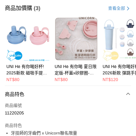
信用卡一次付款
商品加價購 (3)
查看全部
信用卡分期付款
3 期 0 利率 每期
NT$330
21家銀行
6 期 0 利率 每期
NT$165
21家銀行
合作金庫商業銀行
第一商業銀行
華南商業銀行
彰化商業銀行
12 期 0 利率 每期
NT$82
21家銀行
合作金庫商業銀行
第一商業銀行
上海商業儲蓄銀行
台北富邦商業銀行
華南商業銀行
彰化商業銀行
24 期 0 利率 每期
NT$41
20家銀行
合作金庫商業銀行
第一商業銀行
國泰世華商業銀行
兆豐國際商業銀行
上海商業儲蓄銀行
台北富邦商業銀行
華南商業銀行
彰化商業銀行
臺灣中小企業銀行
台中商業銀行
合作金庫商業銀行
第一商業銀行
超商取貨付款
國泰世華商業銀行
兆豐國際商業銀行
UNI Hē 有你喝好杯!
UNI Hē 有你喝 夏日限
UNI Hē 有你喝好
上海商業儲蓄銀行
台北富邦商業銀行
匯豐（台灣）商業銀行
華泰商業銀行
華南商業銀行
彰化商業銀行
臺灣中小企業銀行
台中商業銀行
2025新款 磁吸手提杯
定版-杯蓋x矽膠圈-雙
2026新款 彈跳
國泰世華商業銀行
兆豐國際商業銀行
聯邦商業銀行
遠東國際商業銀行
LINE Pay
上海商業儲蓄銀行
台北富邦商業銀行
匯豐（台灣）商業銀行
華泰商業銀行
蓋 證 吸管杯 水杯 可吸
層透明隨行杯(附吸管)
蓋 吸管杯 水杯 可吸珍
NT$80
NT$80
NT$120
臺灣中小企業銀行
台中商業銀行
元大商業銀行
永豐商業銀行
兆豐國際商業銀行
臺灣中小企業銀行
聯邦商業銀行
遠東國際商業銀行
珍珠 可手提 水壺 隨行
710ml SGS認證 吸管
珠 可手提 水壺 
匯豐（台灣）商業銀行
華泰商業銀行
Apple Pay
玉山商業銀行
星展（台灣）商業銀行
台中商業銀行
匯豐（台灣）商業銀行
元大商業銀行
永豐商業銀行
杯 杯子 環保杯 UNIHE
杯 水杯 可吸珍珠 可手
杯子 環保杯 UNIH
商品特色
聯邦商業銀行
遠東國際商業銀行
台新國際商業銀行
中國信託商業銀行
華泰商業銀行
聯邦商業銀行
玉山商業銀行
星展（台灣）商業銀行
純色
提 透明水壺 隨行杯 杯
色
街口支付
元大商業銀行
永豐商業銀行
台灣樂天信用卡公司
遠東國際商業銀行
元大商業銀行
台新國際商業銀行
中國信託商業銀行
子 環保杯
商品編號
玉山商業銀行
星展（台灣）商業銀行
永豐商業銀行
玉山商業銀行
台灣樂天信用卡公司
悠遊付
11220205
台新國際商業銀行
中國信託商業銀行
星展（台灣）商業銀行
台新國際商業銀行
台灣樂天信用卡公司
中國信託商業銀行
台灣樂天信用卡公司
Google Pay
商品特色
牙技師的牙齒們 x Unicorn聯名限量
全盈+PAY