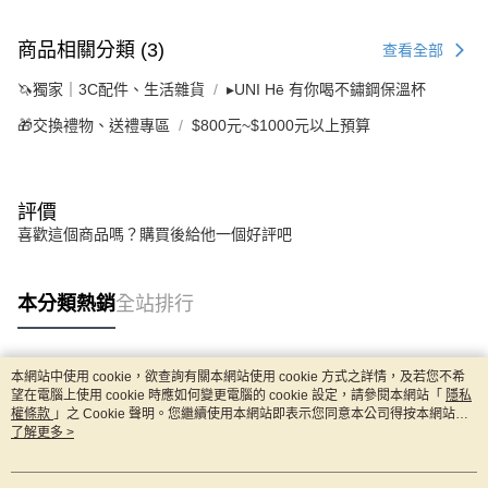
商品相關分類 (3)
查看全部
🦄獨家｜3C配件、生活雜貨
▸UNI Hē 有你喝不鏽鋼保溫杯
🎁交換禮物、送禮專區
$800元~$1000元以上預算
評價
喜歡這個商品嗎？購買後給他一個好評吧
本分類熱銷
全站排行
本網站中使用 cookie，欲查詢有關本網站使用 cookie 方式之詳情，及若您不希
熱門標籤
望在電腦上使用 cookie 時應如何變更電腦的 cookie 設定，請參閱本網站「
隱私
權條款
」之 Cookie 聲明。您繼續使用本網站即表示您同意本公司得按本網站使
用條款之 Cookie 聲明使用 cookie。
了解更多 >