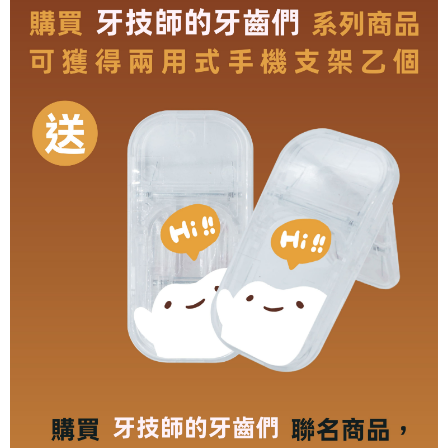
每筆NT$70，滿NT$899(含以上)免運費
由本公司與您本人進行分期帳單所需資料之確認、核對及更正。
客戶支援中心」
https://netprotections.freshdesk.com/support/home
3.完整用戶服務條款，請詳閱以下連結：
https://oppay.tw/userRule
為了避免耽誤您寶貴的收件時間，建議採用宅配方式配送商品。
【注意事項】
１．透過由恩沛科技股份有限公司提供之「AFTEE先享後付」服務完成之交
每筆NT$80，滿NT$1,500(含以上)免運費
易，需依本服務之必要範圍內提供個人資料，並將交易相關給付款項請求債
權轉讓予恩沛科技股份有限公司。
EZPost 中華郵政 (*Maximum item weight: 2kg.)
查看運費
２．關於個人資料處理事宜，請瀏覽以下網址：
https://aftee.tw/terms/#terms3
SF Express 順豐速運 (中港澳可填順豐站點點碼)
查看運費
３．未成年的使用者請事先徵得法定代理人或監護人之同意方可使用
「AFTEE先享後付」，若未經同意申辦者引起之損失，本公司不負相關責
任。
４．使用「AFTEE先享後付」時，將依據個別帳號之用戶狀況，依本公司即
時審查核予不同之上限額度；若仍有額度不足之情形，本公司將視審查結果
請求用戶進行身份認證。
５．嚴禁一人註冊多個帳號或使用他人資訊註冊。若發現惡意使用之情形，
恩沛科技股份有限公司將有權停止該用戶之使用額度並採取法律行動。