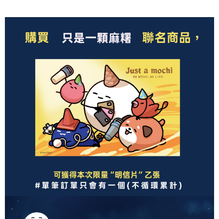
司后，依约使用本公司账单缴交账款。
付款後7-11取貨(出貨較快)
商品與否，仍需要請您在AFTEE規定的時間內完成繳費。
2. 基于同意付款使用 “大哥付你分期”之契约关系目的，商店将以您的个人资
每笔NT$70，满NT$899(含以上)免运费
料（包含姓名、电话或地址）提供予台湾大哥大进项收集、处理及利用，由
二、付款限制
台湾大哥大与本人进行分期账单所需资料之确认、核对及更正。
1. 初次使用 AFTEE 時，將依認證結果及本公司審查結果，核予每個人不同
為了避免耽誤您寶貴的收件時間，建議採用宅配方式配送商品。
3. 完整用户服务条款，请详阅以下链接：
https://oppay.tw/userRule
之上限額度
2. 結帳金額須大於NT$30
每笔NT$80，满NT$1,500(含以上)免运费
3. 目前僅支援台灣會員
EZPost 中華郵政 (*Maximum item weight: 2kg.)
查看运费
三、聲明條款
「AFTEE先享後付」(下稱本服務)乃由恩沛科技股份有限公司(下稱 AFTEE )
SF Express 順豐速運 (中港澳可填順豐站點點碼)
查看运费
所提供，並由 AFTEE 向您收取款項。因使用本服務所須提供之個人資料(包
含但不限於訂購人姓名、電話，收件人姓名、電話、收件地址)，將交付予
AFTEE 於本服務必要服務範圍內運用。關於 AFTEE 對於個人資料之蒐集、
處理、利用，詳參 AFTEE 官網之『個人資料蒐集、處理及利用告知聲明』
（
https://aftee.tw/privacypolicy/
）。
若款項超過繳費期限，將根據當次的金額加收年利率 16% 的逾期滯納金。
未成年的使用者，請事先徵得法定代理人或監護人之同意方可使用
AFTEE。
若您對於個人資料之處理、利用有任何疑問，或欲行使相關法律權利，請聯
繫恩沛科技股份有限公司。若您不同意我們將上開所示之個人資料，連同必
要之購買訂單資訊提供予 AFTEE ，或讓 AFTEE 蒐集處理利用您的個人資
料，請勿選用本服務。