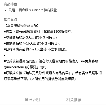
商品特色
Plus PAY
只是一顆麻糬 x Unicorn聯名限量
大哥付你分期
销售重点
相关说明
【本賣場購物注意事項】
【大哥付你分期使用说明】
AFTEE先享后付
1. 本服务由台湾大哥大提供，电信用户可立即使用无须另外申请。（限个人
■首次下載App&填寫資料可拿最高$300折價券。
月租型门号，不开放公司户及预付卡使用）
相关说明
■現貨商品約1~3天出貨(不含例假日)。
2. 付款方式选择 “大哥付你分期”，订单成立后会自动跳转到大哥付的交易流
一、關於 AFTEE先享後付
■預購商品約7~15天出貨(不含例假日)。
程，验证手机门号后，选择欲分期的期数、缴款截止日，确认付款后即完成
ATM付款
1. 於付款方式選擇AFTEE先享後付，將跳出AFTEE先享後付手機驗證視
交易。
■日韓預購商品約7~21天出貨(不含例假日)。
窗。
3. 实际核准额度、可分期数及费用金额请依后续交易确认页面所载为准。
2. 進行簡訊驗證之後，即可完成結帳手續。
-
运送方式
4. 订单成立30分钟内，如未前往确认交易或遇审核未通过，订单将自动取
3. 訂單確認後不需事先繳費，商品會配送至您的指定地址。
消。如遇 “转专审核”未通过状况，表示未达系统评分，恕无法说明评估内
■取貨後若遇商品問題，請在七天鑑賞期內聯絡官方Line免費客服：
4. 下訂完成後，您的手機會收到一封繳費通知簡訊，APP會員則會收到
全家取貨付款
容。
@unicornforu (記得要加"@")。
AFTEE APP推播通知。
【缴款方式说明】
每笔NT$70，满NT$1,000(含以上)免运费
5. 收到商品當下無需繳費，確認無誤後，請再利用繳費通知簡訊或AFTEE
■訂單成立後『無法更改取件資訊＆商品內容』，若有需修改請取消
1. 分期款项不并入电信账单，“大哥付你分期”于每月结算日后寄送缴费提醒
APP於四大便利商店‧ATM/網銀等方式進行付款。
短信。
訂單再重新下單。(※所使用的折價券將無法退回)
付款後全家取貨
2. 通过短信链接打开账单后，可选择 “超商条码／台湾大直营门市／银行转
請留意繳費期限為 14 天。唯有下載 AFTEE App 成為 AFTEE 會員者方能享
每笔NT$70，满NT$899(含以上)免运费
账／街口支付／iPASS MONEY”等通路缴费。
有最長 45 天內付款之服務。
7-11取貨（物流比較快）
【注意事项】
繳費期限，為商家向您請款的時間，再加上使用AFTEE可延長的天數所計算
1. 本服务系由 “台湾大哥大股份有限公司”所提供，让用户于交易时，得通过
详细说明
相关推荐
每笔NT$70，满NT$1,000(含以上)免运费
出。使用AFTEE下訂可以延長您收到商品前的繳費天數，但無法保證一定能
本服务购买商品或服务，并由商店将买卖／分期付款买卖价金债权让与本公
夠在期限內收到商品(例如:預購商品或預計到貨時間較長者)。因此無論收到