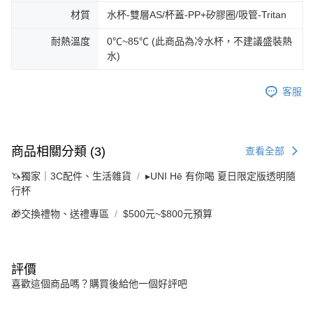
材質
水杯-雙層AS/杯蓋-PP+矽膠圈/吸管-Tritan
耐熱溫度
0℃~85℃ (此商品為冷水杯，不建議盛裝熱
水)
客服
商品相關分類 (3)
查看全部
🦄獨家｜3C配件、生活雜貨
▸UNI Hē 有你喝 夏日限定版透明隨
行杯
🎁交換禮物、送禮專區
$500元~$800元預算
評價
喜歡這個商品嗎？購買後給他一個好評吧