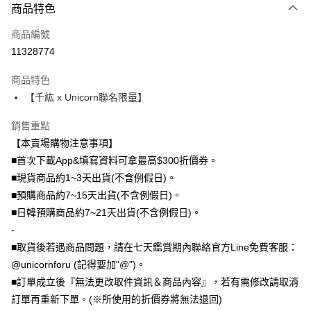
商品特色
信用卡一次付款
商品編號
信用卡分期付款
11328774
3 期 0 利率 每期
NT$230
21家銀行
商品特色
6 期 0 利率 每期
NT$115
21家銀行
合作金庫商業銀行
第一商業銀行
【千紘 x Unicorn聯名限量】
華南商業銀行
彰化商業銀行
12 期 0 利率 每期
NT$57
21家銀行
合作金庫商業銀行
第一商業銀行
上海商業儲蓄銀行
台北富邦商業銀行
華南商業銀行
彰化商業銀行
銷售重點
24 期 0 利率 每期
NT$28
20家銀行
合作金庫商業銀行
第一商業銀行
國泰世華商業銀行
兆豐國際商業銀行
上海商業儲蓄銀行
台北富邦商業銀行
華南商業銀行
彰化商業銀行
【本賣場購物注意事項】
臺灣中小企業銀行
台中商業銀行
合作金庫商業銀行
第一商業銀行
超商取貨付款
國泰世華商業銀行
兆豐國際商業銀行
上海商業儲蓄銀行
台北富邦商業銀行
■首次下載App&填寫資料可拿最高$300折價券。
匯豐（台灣）商業銀行
華泰商業銀行
華南商業銀行
彰化商業銀行
臺灣中小企業銀行
台中商業銀行
國泰世華商業銀行
兆豐國際商業銀行
聯邦商業銀行
遠東國際商業銀行
LINE Pay
上海商業儲蓄銀行
台北富邦商業銀行
■現貨商品約1~3天出貨(不含例假日)。
匯豐（台灣）商業銀行
華泰商業銀行
臺灣中小企業銀行
台中商業銀行
元大商業銀行
永豐商業銀行
兆豐國際商業銀行
臺灣中小企業銀行
■預購商品約7~15天出貨(不含例假日)。
聯邦商業銀行
遠東國際商業銀行
匯豐（台灣）商業銀行
華泰商業銀行
Apple Pay
玉山商業銀行
星展（台灣）商業銀行
台中商業銀行
匯豐（台灣）商業銀行
元大商業銀行
永豐商業銀行
■日韓預購商品約7~21天出貨(不含例假日)。
聯邦商業銀行
遠東國際商業銀行
台新國際商業銀行
中國信託商業銀行
華泰商業銀行
聯邦商業銀行
玉山商業銀行
星展（台灣）商業銀行
街口支付
-
元大商業銀行
永豐商業銀行
台灣樂天信用卡公司
遠東國際商業銀行
元大商業銀行
台新國際商業銀行
中國信託商業銀行
玉山商業銀行
星展（台灣）商業銀行
■取貨後若遇商品問題，請在七天鑑賞期內聯絡官方Line免費客服：
永豐商業銀行
玉山商業銀行
台灣樂天信用卡公司
悠遊付
台新國際商業銀行
中國信託商業銀行
@unicornforu (記得要加"@")。
星展（台灣）商業銀行
台新國際商業銀行
台灣樂天信用卡公司
中國信託商業銀行
台灣樂天信用卡公司
Google Pay
■訂單成立後『無法更改取件資訊＆商品內容』，若有需修改請取消
訂單再重新下單。(※所使用的折價券將無法退回)
全盈+PAY