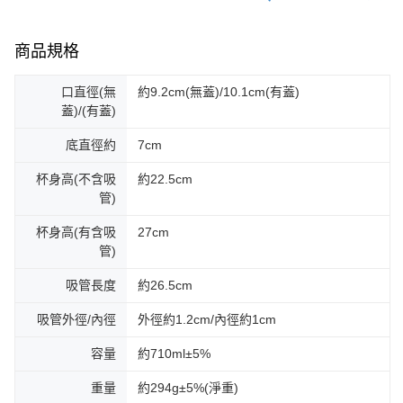
商品規格
口直徑(無
約9.2cm(無蓋)/10.1cm(有蓋)
蓋)/(有蓋)
底直徑約
7cm
杯身高(不含吸
約22.5cm
管)
杯身高(有含吸
27cm
管)
吸管長度
約26.5cm
吸管外徑/內徑
外徑約1.2cm/內徑約1cm
容量
約710ml±5%
重量
約294g±5%(淨重)