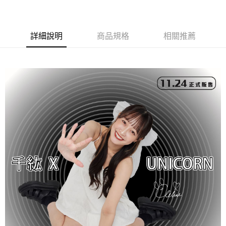
大哥付你分期
相關說明
詳細說明
商品規格
相關推薦
【大哥付你分期使用說明】
AFTEE先享後付
1.本服務由台灣大哥大提供，台灣大哥大用戶可立即使用無須另外申請。
2.付款方式選擇「大哥付你分期」，訂單成立後會自動跳轉到大哥付的交易
相關說明
流程，驗證手機門號後，選擇欲分期的期數、繳款截止日，確認付款後即完
【關於「AFTEE先享後付」】
成交易。
ATM付款
AFTEE先享後付是「在收到商品之後才付款」的支付方式。 讓您購物簡單
3.實際核准額度、可分期數及費用金額請依後續交易確認頁面所載為準。
便利好安心！
4.訂單成立30分鐘內，如未前往確認交易或遇審核未通過，訂單將自動取
１．簡單：不需註冊會員、不需綁卡、不需儲值。
運送方式
消。如遇「轉專審核」未通過狀況，表示未達大哥付你分期系統評分，恕無
２．便利：只要手機號碼，簡訊認證，即可結帳。
法說明評估內容。
３．安心：先確認商品／服務後，再付款。
全家取貨付款
【繳款方式說明】
1.分期款項不併入電信帳單，「大哥付你分期」於每月結算日後寄送繳費提
每筆NT$70，滿NT$1,000(含以上)免運費
【「AFTEE先享後付」結帳流程】
醒簡訊。
１．於結帳方式選擇「AFTEE先享後付」後，將跳轉至「AFTEE先享後付」
2.透過簡訊連結打開帳單後，可選擇「超商條碼／台灣大直營門市／銀行轉
付款後全家取貨
結帳頁面，進行簡訊認證並確認金額後，即可完成結帳。
帳／街口支付／iPASS MONEY」等通路繳費。
２．訂單成立數日內，您將收到繳費通知簡訊。
每筆NT$70，滿NT$899(含以上)免運費
３．收到繳費通知簡訊後14天內，點擊此簡訊中的連結，可透過四大超商／
【注意事項】
ATM／網路銀行／等多元方式進行付款，方視為交易完成。
7-11取貨（物流比較快）
1.本服務係由「台灣大哥大股份有限公司」（以下簡稱本公司）所提供，讓
※ 請注意：結帳手續完成當下不需立刻繳費，但若您需要取消訂單，請聯絡
用戶於交易時，得透過本服務購買商品或服務，並由商店將買賣／分期付款
每筆NT$70，滿NT$1,000(含以上)免運費
購買商品的店家。未經商家同意取消之訂單仍視為有效，需透過AFTEE先享
買賣價金債權讓與本公司後，依約使用本公司帳單繳交帳款。
後付繳納相關費用。
2.基於同意付款使用「大哥付你分期」之契約關係目的，商店將以您的個人
付款後7-11取貨(出貨較快)
※ 交易是否成功請以「AFTEE先享後付 」之結帳頁面顯示為準，若有關於
資料（包含姓名、電話或地址）提供予台灣大哥大進項蒐集、處理及利用，
是否繳費成功／繳費後需取消欲退款等相關疑問，請聯繫「AFTEE先享後付