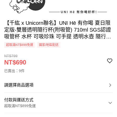
【千紘 x Unicorn聯名】UNI Hē 有你喝 夏日限
定版-雙層透明隨行杯(附吸管) 710ml SGS認證
吸管杯 水杯 可吸珍珠 可手提 透明水壺 隨行杯
杯子 環保杯
超取滿NT$899免運
國家/地區配送
NT$799
NT$690
已賣出：9件
請選擇商品選項
付款與運送方式
超取滿NT$899免運
付款方式