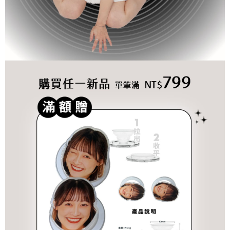
每筆NT$70，滿NT$899(含以上)免運費
由本公司與您本人進行分期帳單所需資料之確認、核對及更正。
客戶支援中心」
https://netprotections.freshdesk.com/support/home
3.完整用戶服務條款，請詳閱以下連結：
https://oppay.tw/userRule
為了避免耽誤您寶貴的收件時間，建議採用宅配方式配送商品。
【注意事項】
１．透過由恩沛科技股份有限公司提供之「AFTEE先享後付」服務完成之交
每筆NT$80，滿NT$1,500(含以上)免運費
易，需依本服務之必要範圍內提供個人資料，並將交易相關給付款項請求債
權轉讓予恩沛科技股份有限公司。
EZPost 中華郵政 (*Maximum item weight: 2kg.)
查看運費
２．關於個人資料處理事宜，請瀏覽以下網址：
https://aftee.tw/terms/#terms3
SF Express 順豐速運 (中港澳可填順豐站點點碼)
查看運費
３．未成年的使用者請事先徵得法定代理人或監護人之同意方可使用
「AFTEE先享後付」，若未經同意申辦者引起之損失，本公司不負相關責
任。
４．使用「AFTEE先享後付」時，將依據個別帳號之用戶狀況，依本公司即
時審查核予不同之上限額度；若仍有額度不足之情形，本公司將視審查結果
請求用戶進行身份認證。
５．嚴禁一人註冊多個帳號或使用他人資訊註冊。若發現惡意使用之情形，
恩沛科技股份有限公司將有權停止該用戶之使用額度並採取法律行動。