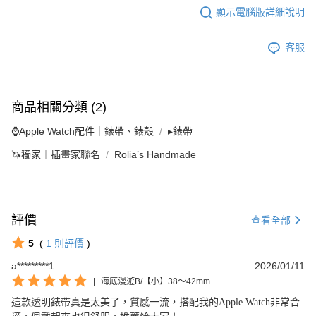
顯示電腦版詳細說明
客服
商品相關分類 (2)
⌚Apple Watch配件｜錶帶、錶殼
▸錶帶
🦄獨家｜插畫家聯名
Rolia’s Handmade
評價
查看全部
5
(
1
則評價
)
a*********1
2026/01/11
|
海底漫遊B/【小】38～42mm
這款透明錶帶真是太美了，質感一流，搭配我的Apple Watch非常合