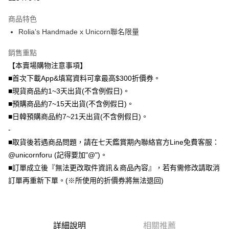
台灣樂天信用卡公司
中國信託商業銀行
台灣樂天信用卡公司
Google Pay
商品特色
全盈+PAY
Rolia’s Handmade x Unicorn聯名限量
大哥付你分期
銷售重點
相關說明
【本賣場購物注意事項】
【大哥付你分期使用說明】
AFTEE先享後付
1.本服務由台灣大哥大提供，台灣大哥大用戶可立即使用無須另外申請。
■首次下載App&填寫資料可拿最高$300折價券。
2.付款方式選擇「大哥付你分期」，訂單成立後會自動跳轉到大哥付的交易
相關說明
■現貨商品約1~3天出貨(不含例假日)。
流程，驗證手機門號後，選擇欲分期的期數、繳款截止日，確認付款後即完
【關於「AFTEE先享後付」】
■預購商品約7~15天出貨(不含例假日)。
成交易。
ATM付款
AFTEE先享後付是「在收到商品之後才付款」的支付方式。 讓您購物簡單
3.實際核准額度、可分期數及費用金額請依後續交易確認頁面所載為準。
■日韓預購商品約7~21天出貨(不含例假日)。
便利好安心！
4.訂單成立30分鐘內，如未前往確認交易或遇審核未通過，訂單將自動取
１．簡單：不需註冊會員、不需綁卡、不需儲值。
-
運送方式
消。如遇「轉專審核」未通過狀況，表示未達大哥付你分期系統評分，恕無
２．便利：只要手機號碼，簡訊認證，即可結帳。
法說明評估內容。
■取貨後若遇商品問題，請在七天鑑賞期內聯絡官方Line免費客服：
３．安心：先確認商品／服務後，再付款。
全家取貨付款
【繳款方式說明】
@unicornforu (記得要加"@")。
1.分期款項不併入電信帳單，「大哥付你分期」於每月結算日後寄送繳費提
每筆NT$70，滿NT$1,000(含以上)免運費
【「AFTEE先享後付」結帳流程】
■訂單成立後『無法更改取件資訊＆商品內容』，若有需修改請取消
醒簡訊。
１．於結帳方式選擇「AFTEE先享後付」後，將跳轉至「AFTEE先享後付」
2.透過簡訊連結打開帳單後，可選擇「超商條碼／台灣大直營門市／銀行轉
訂單再重新下單。(※所使用的折價券將無法退回)
付款後全家取貨
結帳頁面，進行簡訊認證並確認金額後，即可完成結帳。
帳／街口支付／iPASS MONEY」等通路繳費。
２．訂單成立數日內，您將收到繳費通知簡訊。
每筆NT$70，滿NT$899(含以上)免運費
３．收到繳費通知簡訊後14天內，點擊此簡訊中的連結，可透過四大超商／
【注意事項】
ATM／網路銀行／等多元方式進行付款，方視為交易完成。
7-11取貨（物流比較快）
1.本服務係由「台灣大哥大股份有限公司」（以下簡稱本公司）所提供，讓
※ 請注意：結帳手續完成當下不需立刻繳費，但若您需要取消訂單，請聯絡
用戶於交易時，得透過本服務購買商品或服務，並由商店將買賣／分期付款
詳細說明
相關推薦
每筆NT$70，滿NT$1,000(含以上)免運費
購買商品的店家。未經商家同意取消之訂單仍視為有效，需透過AFTEE先享