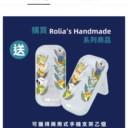
買賣價金債權讓與本公司後，依約使用本公司帳單繳交帳款。
後付繳納相關費用。
2.基於同意付款使用「大哥付你分期」之契約關係目的，商店將以您的個人
付款後7-11取貨(出貨較快)
※ 交易是否成功請以「AFTEE先享後付 」之結帳頁面顯示為準，若有關於
資料（包含姓名、電話或地址）提供予台灣大哥大進項蒐集、處理及利用，
是否繳費成功／繳費後需取消欲退款等相關疑問，請聯繫「AFTEE先享後付
每筆NT$70，滿NT$899(含以上)免運費
由本公司與您本人進行分期帳單所需資料之確認、核對及更正。
客戶支援中心」
https://netprotections.freshdesk.com/support/home
3.完整用戶服務條款，請詳閱以下連結：
https://oppay.tw/userRule
為了避免耽誤您寶貴的收件時間，建議採用宅配方式配送商品。
【注意事項】
１．透過由恩沛科技股份有限公司提供之「AFTEE先享後付」服務完成之交
每筆NT$80，滿NT$1,500(含以上)免運費
易，需依本服務之必要範圍內提供個人資料，並將交易相關給付款項請求債
權轉讓予恩沛科技股份有限公司。
EZPost 中華郵政 (*Maximum item weight: 2kg.)
查看運費
２．關於個人資料處理事宜，請瀏覽以下網址：
https://aftee.tw/terms/#terms3
SF Express 順豐速運 (中港澳可填順豐站點點碼)
查看運費
３．未成年的使用者請事先徵得法定代理人或監護人之同意方可使用
「AFTEE先享後付」，若未經同意申辦者引起之損失，本公司不負相關責
任。
４．使用「AFTEE先享後付」時，將依據個別帳號之用戶狀況，依本公司即
時審查核予不同之上限額度；若仍有額度不足之情形，本公司將視審查結果
請求用戶進行身份認證。
５．嚴禁一人註冊多個帳號或使用他人資訊註冊。若發現惡意使用之情形，
恩沛科技股份有限公司將有權停止該用戶之使用額度並採取法律行動。