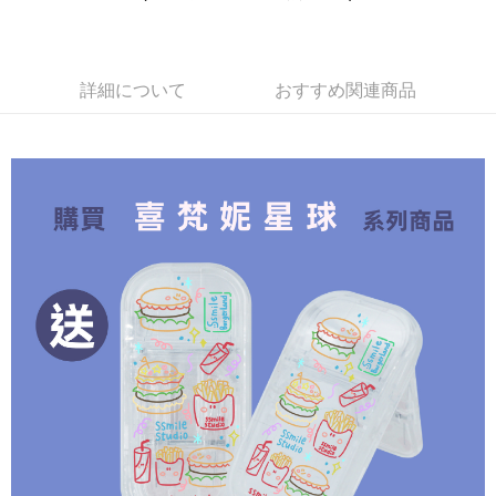
Plus Pay
OP Pay Later
説明
詳細について
おすすめ関連商品
【OP Pay Later 使用説明】
AFTEE代金後払い
1. 本サービスは台湾大哥大によって提供され、台湾大哥大のユーザーは追
加の申請なしで即時に利用可能です。
説明
2. 支払い方法で「OP Pay Later」を選択すると、注文が成立した後に自動
一、 AFTEE代金後払いについて
的に OP Pay Later の取引プロセスに移行し、携帯番号を確認後、分割払
ATM払い
1.お支払い方法でAFTEE代金後払いを選択すると、携帯電話認証ウィンド
いの回数や支払い期限を選択し、支払いを確認すると取引が完了します。
ウが表示されます。
3. 実際の承認額、分割回数および費用については、後続の取引確認ページ
2.SMSで認証してお支払い手続を進めてください。
配送方法
を基準とします。
3.注文するときのお支払いは不要です。商品はご指定の住所に配送されま
4. 注文成立後30分以内に確認取引を行わない場合や審査が通過しない場
す。
全家取貨付款
合、注文は自動的にキャンセルされます。「転専審査」に未通過の状況が
4.ご注文が完了すると、携帯に支払い通知のSMSが届きます。アプリ会員
発生した場合は、システムの評価基準に達していないことを意味し、評価
配送毎にNT$70、NT$1,000以上で送料無料
の場合は、AFTEE アプリプッシュ通知が届きます。
内容についての説明はいたしかねます。
5.商品受け取り時のお支払いは不要です。商品を確かめてから、SMSまた
付款後全家取貨
はアプリの通知に従って、4大コンビニ、またはATM/オンラインバンキン
グでお支払いください。
配送毎にNT$70、NT$899以上で送料無料
【支払い方法の説明】
1. 分割払いの金額は電信請求書に統合されず、「OP Pay Later」は毎月の
代金納付期限は最短で 14 日以内ですので、ご注意ください。AFTEE アプ
7-11取貨（物流比較快）
締め日後に支払いリマインダーのSMSを送信します。
リをダウンロードして AFTEE 会員になるとお支払い期限を最長 45 日以内
2. SMSのリンクを通じて請求書を開いた後、「コンビニバーコード／台湾
配送毎にNT$70、NT$1,000以上で送料無料
まで延長できます。
大直営店舗／銀行振込／街口支払い／iPASS MONEY」などのチャネルで
支払いを選択できます。
付款後7-11取貨(出貨較快)
お支払期限は、ショップが請求した期日と、AFTEEで延長できる日数をも