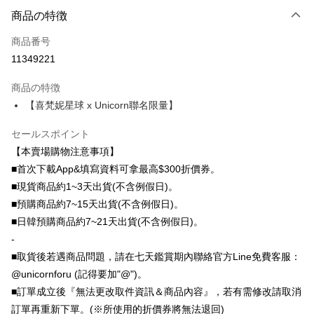
商品の特徴
クレジットカード1回払い
商品番号
クレジットカード分割払い
11349221
3回払い、金利0、毎回
NT$163
21行の銀行
商品の特徴
6回払い、金利0、毎回
NT$81
21行の銀行
合作金庫商業銀行
第一商業銀行
【喜梵妮星球 x Unicorn聯名限量】
華南商業銀行
彰化商業銀行
12回払い、金利0、毎回
NT$40
21行の銀行
合作金庫商業銀行
第一商業銀行
上海商業儲蓄銀行
台北富邦商業銀行
華南商業銀行
彰化商業銀行
24回払い、金利0、毎回
NT$20
20行の銀行
セールスポイント
合作金庫商業銀行
第一商業銀行
国泰世華商業銀行
兆豐國際商業銀行
上海商業儲蓄銀行
台北富邦商業銀行
華南商業銀行
彰化商業銀行
【本賣場購物注意事項】
台湾中小企業銀行
台中商業銀行
合作金庫商業銀行
第一商業銀行
コンビニ店頭代金引換
国泰世華商業銀行
兆豐國際商業銀行
上海商業儲蓄銀行
台北富邦商業銀行
HSBC(台湾)商業銀行
華泰商業銀行
■首次下載App&填寫資料可拿最高$300折價券。
華南商業銀行
彰化商業銀行
台湾中小企業銀行
台中商業銀行
国泰世華商業銀行
兆豐國際商業銀行
聯邦商業銀行
遠東国際商業銀行
LINE Pay
上海商業儲蓄銀行
台北富邦商業銀行
■現貨商品約1~3天出貨(不含例假日)。
HSBC(台湾)商業銀行
華泰商業銀行
台湾中小企業銀行
台中商業銀行
元大商業銀行
永豐商業銀行
兆豐國際商業銀行
台湾中小企業銀行
聯邦商業銀行
遠東国際商業銀行
■預購商品約7~15天出貨(不含例假日)。
HSBC(台湾)商業銀行
華泰商業銀行
Apple Pay
玉山商業銀行
星展(台湾)商業銀行
台中商業銀行
HSBC(台湾)商業銀行
元大商業銀行
永豐商業銀行
■日韓預購商品約7~21天出貨(不含例假日)。
聯邦商業銀行
遠東国際商業銀行
台新國際商業銀行
中国信託商業銀行
華泰商業銀行
聯邦商業銀行
玉山商業銀行
星展(台湾)商業銀行
JKOPAY
元大商業銀行
永豐商業銀行
-
台湾楽天クレジットカード会社
遠東国際商業銀行
元大商業銀行
台新國際商業銀行
中国信託商業銀行
玉山商業銀行
星展(台湾)商業銀行
■取貨後若遇商品問題，請在七天鑑賞期內聯絡官方Line免費客服：
永豐商業銀行
玉山商業銀行
台湾楽天クレジットカード会社
Easy Wallet
台新國際商業銀行
中国信託商業銀行
星展(台湾)商業銀行
台新國際商業銀行
@unicornforu (記得要加"@")。
台湾楽天クレジットカード会社
中国信託商業銀行
台湾楽天クレジットカード会社
Google Pay
■訂單成立後『無法更改取件資訊＆商品內容』，若有需修改請取消
訂單再重新下單。(※所使用的折價券將無法退回)