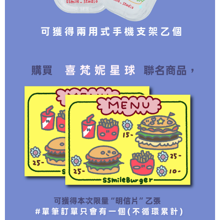
とに計算されます。AFTEEで注文すると、商品を受け取るまで支払い期限
配送毎にNT$70、NT$899以上で送料無料
【注意事項】
を延長できますが、商品を期限内に受け取れない場合があります（例：予
1. 本サービスは「台湾大哥大株式会社」（以下「当社」といいます）によ
約商品や商品到着日が比較的遅い商品）。そのため、商品到着の有無に関
為了避免耽誤您寶貴的收件時間，建議採用宅配方式配送商品。
って提供され、ユーザーが取引時に本サービスを通じて商品やサービスを
わらず、AFTEEで指定された期限内にお支払いください。
購入できるようにし、店舗が売買／分割払い売買の債権を当社に譲渡した
配送毎にNT$80、NT$1,500以上で送料無料
後、契約に基づいて当社の請求書で帳款を支払うことになります。
二、支払い限度額
2. 「OP Pay Later」を利用する契約関係の目的から、店舗はあなたの個人
EZPost 中華郵政 (*Maximum item weight: 2kg.)
1.初回 AFTEEを ご利用の際に、認証結果及び当社の審査の結果に基づ
送料を確認
情報（名前、電話または住所を含む）を台湾大哥大に提供し、収集、処理
き、限度額が設定されます。
および利用するために、当社があなた本人と分割請求書に必要な情報の確
2.決済金額は最低NT$20です。
SF Express 順豐速運 (中港澳可填順豐站點點碼)
送料を確認
認、照合および修正を行います。
3.現在、台湾の会員のみご利用いただけます。
3. 完全なユーザーサービス規約については、以下のリンクを参照してくだ
さい：
https://oppay.tw/userRule
三、利用規約「AFTEE代金後払い」（以下当サービスという）はネットプ
ロテクションズ（以下 AFTEE という）が提供し、AFTEEが代金を徴収し
ます。当サービスご利用の際に提供しなければならない個人情報（注文者
の氏名、電話番号、受取人の氏名、電話番号、受取人住所を含むがこれに
限らない）は、AFTEEに渡され当サービスで必要な範囲内で利用されま
す。AFTEEの個人情報の収集、処理、利用について、詳細はAFTEE公式ホ
ームページの『個人情報の収集、処理及び利用に関する声明』をご参照く
ださい（
https://aftee.tw/privacypolicy/
）。
AFTEEの初回ご利用の際に、審査を通過すれば、最高額がNT$10,000にな
ります。支払い期限を過ぎた場合、その金額に基づいて年利20%の遅延滞
納金が加算されます。未成年の利用者は、事前に法定代理人または後見人
の同意を得ればAFTEEをご利用いただけます。