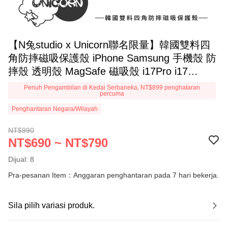
【N兔studio x Unicorn聯名限量】韓國雙料四
角防摔磁吸保護殼 iPhone Samsung 手機殼 防
摔殼 透明殼 MagSafe 磁吸殼 i17Pro i17
i17ProMax i17Air i16Pro i16 S25
Penuh Pengambilan di Kedai Serbaneka, NT$899 penghataran
percuma
Penghantaran Negara/Wilayah
NT$990
NT$690 ~ NT$790
Dijual: 8
Pra-pesanan Item：Anggaran penghantaran pada 7 hari bekerja.
Sila pilih variasi produk.