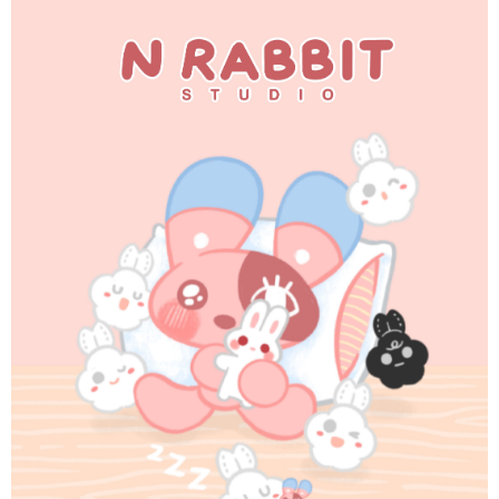
3. Jumlah kelulusan sebenar, bilangan ansuran dan jumlah bayaran
adalah berdasarkan halaman pengesahan transaksi seterusnya.
4. Dalam masa 30 minit selepas pesanan ditubuhkan, jika tidak pergi
untuk mengesahkan transaksi atau jika tidak lulus semakan, pesanan
akan dibatalkan secara automatik. Jika terdapat situasi "pindah untuk
semakan khusus" yang tidak lulus, ini menunjukkan bahawa sistem
penilaian tidak mencukupi, tiada penjelasan mengenai kandungan
penilaian boleh diberikan.
【Penerangan Kaedah Pembayaran】
1. Pembayaran ansuran tidak digabungkan dalam bil telekomunikasi,
"Pembayaran Ansuran Gogo" akan menghantar SMS peringatan
pembayaran selepas tarikh penyelesaian bulanan.
2. Melalui pautan SMS untuk membuka bil, anda boleh memilih untuk
membayar melalui "Kod bar kedai serbaneka / Kedai rasmi Taiwan
Mobile / Pemindahan bank / Pembayaran J街口 / iPASS MONEY" dan
saluran lain.
【Nota Penting】
1. Perkhidmatan ini disediakan oleh "Taiwan Mobile Co., Ltd." untuk
membolehkan pengguna membeli produk atau perkhidmatan melalui
perkhidmatan ini semasa transaksi, dan kedai akan menyerahkan hak
tuntutan harga jual/beli ansuran kepada syarikat ini untuk membayar bil
menggunakan bil syarikat ini.
2. Berdasarkan tujuan kontrak persetujuan pembayaran menggunakan