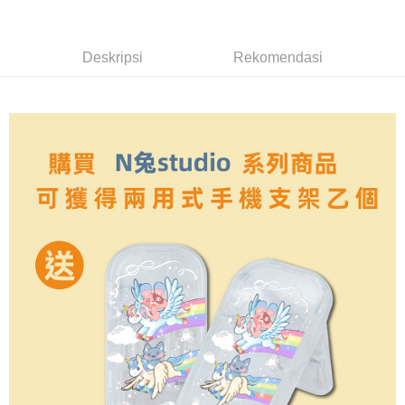
yang dikenakan adalah tertakluk kepada maklumat yang dinyatakan
pembayaran di empat kedai serbaneka utama, ATM atau perbankan
付款後全家取貨
pada halaman pengesahan transaksi seterusnya.
dalam talian dengan SMS pembayaran atau pemberitahuan tolak aplikasi
NT$70/pesanan | Penghantaran percuma untuk pesanan
AFTEE.
Jika transaksi tidak disahkan dalam masa 30 minit selepas pesanan
Deskripsi
Rekomendasi
NT$899 atau lebih
dibuat, atau jika permohonan gagal dalam proses semakan, pesanan
Sila ambil perhatian bahawa tempoh pembayaran adalah 14 hari. Walau
akan dibatalkan secara automatik. Jika permohonan gagal pada
7-11取貨（物流比較快）
bagaimanapun, bagi mereka yang telah memuat turun Aplikasi AFTEE
peringkat "semakan manual", ini bermakna kriteria pemarkahan sistem
dan mendaftar sebagai ahli AFTEE boleh menikmati tempoh pembayaran
NT$70/pesanan | Penghantaran percuma untuk pesanan
tidak dipenuhi; butiran penilaian khusus tidak akan didedahkan.
sehingga 45 hari.
NT$1,000 atau lebih
[Arahan Pembayaran]
Tempoh pembayaran dikira dari masa kedai meminta pembayaran anda,
付款後7-11取貨(出貨較快)
ditambah dengan bilangan hari yang boleh dilanjutkan oleh AFTEE. Anda
Pembayaran ansuran melalui OP Pay Later akan dibilkan secara
boleh melanjutkan tempoh pembayaran anda sebelum anda menerima
NT$70/pesanan | Penghantaran percuma untuk pesanan
berasingan dan tidak termasuk dalam bil telekom anda. SMS peringatan
pesanan. Walau bagaimanapun, tiada jaminan bahawa anda boleh
pembayaran akan dihantar selepas kitaran bil bulanan.
NT$899 atau lebih
menerima pesanan anda semasa tempoh pembayaran (cth.: produk
prapesanan atau produk yang mungkin mengambil masa yang lebih
Selepas mengakses bil melalui pautan dalam SMS, anda boleh
為了避免耽誤您寶貴的收件時間，建議採用宅配方式配送商品。
lama untuk dihantar). Oleh itu, anda dikehendaki membuat pembayaran
menyelesaikan pembayaran anda melalui salah satu saluran berikut: kod
kepada AFTEE dalam tempoh sama ada anda menerima pesanan.
NT$80/pesanan | Penghantaran percuma untuk pesanan
bar kedai serbaneka, kedai runcit Taiwan Mobile, pemindahan bank,
JKOPay, atau iPASS MONEY.
NT$1,500 atau lebih
Kedua, Sekatan Pembayaran
1. Jumlah yang diperakui untuk pengguna kali pertama boleh sehingga
[Nota Penting]
EZPost 中華郵政 (*Maximum item weight: 2k
Kadar Penghantaran
NT$10,000. Amaun diperakui sebenar yang diluluskan akan berdasarkan
keputusan pensijilan dan semakan oleh AFTEE.
g.)
Perkhidmatan ini disediakan oleh Taiwan Mobile Co., Ltd. (“Syarikat”),
2. Amaun perbelanjaan minimum mestilah lebih besar daripada NT$20.
yang membolehkan pelanggan membeli barangan atau perkhidmatan
3. Pada masa ini hanya tersedia untuk ahli Taiwan.
SF Express 順豐速運 (中港澳可填順豐站點點
Kadar Penghantaran
melalui perkhidmatan ini pada masa transaksi. Hasil daripada pembelian