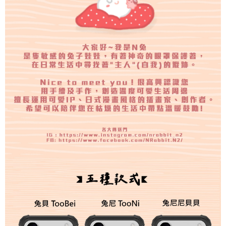
"Pembayaran Ansuran Gogo", kedai akan memberikan maklumat peribadi
anda (termasuk nama, telefon atau alamat) kepada Taiwan Mobile untuk
pengumpulan, pemprosesan dan penggunaan, untuk pengesahan,
semakan dan pembetulan data yang diperlukan untuk bil ansuran oleh
Taiwan Mobile.
3. Sila baca syarat perkhidmatan pengguna secara lengkap melalui
pautan berikut: https://oppay.tw/userRule