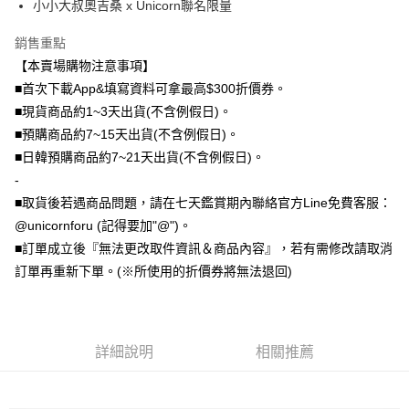
小小大叔奧吉桑 x Unicorn聯名限量
大哥付你分期
銷售重點
相關說明
【本賣場購物注意事項】
【大哥付你分期使用說明】
AFTEE先享後付
1.本服務由台灣大哥大提供，台灣大哥大用戶可立即使用無須另外申請。
■首次下載App&填寫資料可拿最高$300折價券。
2.付款方式選擇「大哥付你分期」，訂單成立後會自動跳轉到大哥付的交易
相關說明
■現貨商品約1~3天出貨(不含例假日)。
流程，驗證手機門號後，選擇欲分期的期數、繳款截止日，確認付款後即完
【關於「AFTEE先享後付」】
■預購商品約7~15天出貨(不含例假日)。
成交易。
ATM付款
AFTEE先享後付是「在收到商品之後才付款」的支付方式。 讓您購物簡單
3.實際核准額度、可分期數及費用金額請依後續交易確認頁面所載為準。
■日韓預購商品約7~21天出貨(不含例假日)。
便利好安心！
4.訂單成立30分鐘內，如未前往確認交易或遇審核未通過，訂單將自動取
１．簡單：不需註冊會員、不需綁卡、不需儲值。
-
運送方式
消。如遇「轉專審核」未通過狀況，表示未達大哥付你分期系統評分，恕無
２．便利：只要手機號碼，簡訊認證，即可結帳。
法說明評估內容。
■取貨後若遇商品問題，請在七天鑑賞期內聯絡官方Line免費客服：
３．安心：先確認商品／服務後，再付款。
全家取貨付款
【繳款方式說明】
@unicornforu (記得要加"@")。
1.分期款項不併入電信帳單，「大哥付你分期」於每月結算日後寄送繳費提
每筆NT$70，滿NT$1,000(含以上)免運費
【「AFTEE先享後付」結帳流程】
■訂單成立後『無法更改取件資訊＆商品內容』，若有需修改請取消
醒簡訊。
１．於結帳方式選擇「AFTEE先享後付」後，將跳轉至「AFTEE先享後付」
2.透過簡訊連結打開帳單後，可選擇「超商條碼／台灣大直營門市／銀行轉
訂單再重新下單。(※所使用的折價券將無法退回)
付款後全家取貨
結帳頁面，進行簡訊認證並確認金額後，即可完成結帳。
帳／街口支付／iPASS MONEY」等通路繳費。
２．訂單成立數日內，您將收到繳費通知簡訊。
每筆NT$70，滿NT$899(含以上)免運費
３．收到繳費通知簡訊後14天內，點擊此簡訊中的連結，可透過四大超商／
【注意事項】
ATM／網路銀行／等多元方式進行付款，方視為交易完成。
7-11取貨（物流比較快）
1.本服務係由「台灣大哥大股份有限公司」（以下簡稱本公司）所提供，讓
※ 請注意：結帳手續完成當下不需立刻繳費，但若您需要取消訂單，請聯絡
用戶於交易時，得透過本服務購買商品或服務，並由商店將買賣／分期付款
詳細說明
相關推薦
每筆NT$70，滿NT$1,000(含以上)免運費
購買商品的店家。未經商家同意取消之訂單仍視為有效，需透過AFTEE先享
買賣價金債權讓與本公司後，依約使用本公司帳單繳交帳款。
後付繳納相關費用。
2.基於同意付款使用「大哥付你分期」之契約關係目的，商店將以您的個人
付款後7-11取貨(出貨較快)
※ 交易是否成功請以「AFTEE先享後付 」之結帳頁面顯示為準，若有關於
資料（包含姓名、電話或地址）提供予台灣大哥大進項蒐集、處理及利用，
是否繳費成功／繳費後需取消欲退款等相關疑問，請聯繫「AFTEE先享後付