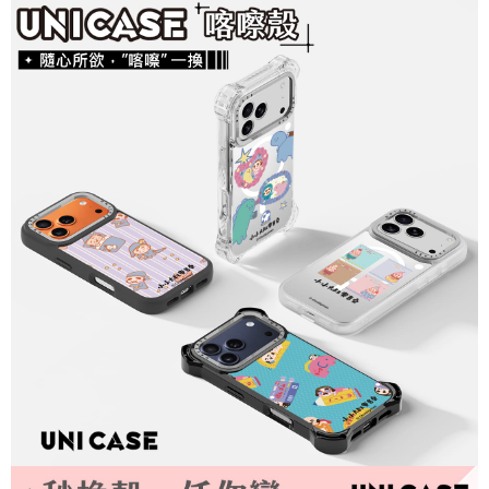
每筆NT$70，滿NT$899(含以上)免運費
由本公司與您本人進行分期帳單所需資料之確認、核對及更正。
客戶支援中心」
https://netprotections.freshdesk.com/support/home
3.完整用戶服務條款，請詳閱以下連結：
https://oppay.tw/userRule
為了避免耽誤您寶貴的收件時間，建議採用宅配方式配送商品。
【注意事項】
１．透過由恩沛科技股份有限公司提供之「AFTEE先享後付」服務完成之交
每筆NT$80，滿NT$1,500(含以上)免運費
易，需依本服務之必要範圍內提供個人資料，並將交易相關給付款項請求債
權轉讓予恩沛科技股份有限公司。
EZPost 中華郵政 (*Maximum item weight: 2kg.)
查看運費
２．關於個人資料處理事宜，請瀏覽以下網址：
https://aftee.tw/terms/#terms3
SF Express 順豐速運 (中港澳可填順豐站點點碼)
查看運費
３．未成年的使用者請事先徵得法定代理人或監護人之同意方可使用
「AFTEE先享後付」，若未經同意申辦者引起之損失，本公司不負相關責
任。
４．使用「AFTEE先享後付」時，將依據個別帳號之用戶狀況，依本公司即
時審查核予不同之上限額度；若仍有額度不足之情形，本公司將視審查結果
請求用戶進行身份認證。
５．嚴禁一人註冊多個帳號或使用他人資訊註冊。若發現惡意使用之情形，
恩沛科技股份有限公司將有權停止該用戶之使用額度並採取法律行動。