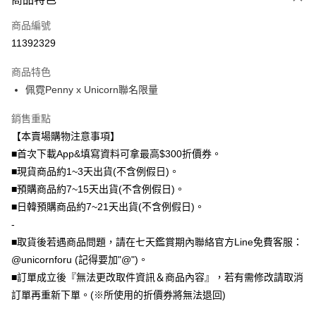
全盈+PAY
商品編號
11392329
大哥付你分期
相關說明
商品特色
【大哥付你分期使用說明】
佩霓Penny x Unicorn聯名限量
AFTEE先享後付
1.本服務由台灣大哥大提供，台灣大哥大用戶可立即使用無須另外申請。
2.付款方式選擇「大哥付你分期」，訂單成立後會自動跳轉到大哥付的交易
相關說明
流程，驗證手機門號後，選擇欲分期的期數、繳款截止日，確認付款後即完
銷售重點
【關於「AFTEE先享後付」】
成交易。
ATM付款
【本賣場購物注意事項】
AFTEE先享後付是「在收到商品之後才付款」的支付方式。 讓您購物簡單
3.實際核准額度、可分期數及費用金額請依後續交易確認頁面所載為準。
便利好安心！
■首次下載App&填寫資料可拿最高$300折價券。
4.訂單成立30分鐘內，如未前往確認交易或遇審核未通過，訂單將自動取
１．簡單：不需註冊會員、不需綁卡、不需儲值。
運送方式
消。如遇「轉專審核」未通過狀況，表示未達大哥付你分期系統評分，恕無
■現貨商品約1~3天出貨(不含例假日)。
２．便利：只要手機號碼，簡訊認證，即可結帳。
法說明評估內容。
３．安心：先確認商品／服務後，再付款。
■預購商品約7~15天出貨(不含例假日)。
全家取貨付款
【繳款方式說明】
■日韓預購商品約7~21天出貨(不含例假日)。
1.分期款項不併入電信帳單，「大哥付你分期」於每月結算日後寄送繳費提
每筆NT$70，滿NT$1,000(含以上)免運費
【「AFTEE先享後付」結帳流程】
醒簡訊。
-
１．於結帳方式選擇「AFTEE先享後付」後，將跳轉至「AFTEE先享後付」
2.透過簡訊連結打開帳單後，可選擇「超商條碼／台灣大直營門市／銀行轉
付款後全家取貨
結帳頁面，進行簡訊認證並確認金額後，即可完成結帳。
■取貨後若遇商品問題，請在七天鑑賞期內聯絡官方Line免費客服：
帳／街口支付／iPASS MONEY」等通路繳費。
２．訂單成立數日內，您將收到繳費通知簡訊。
每筆NT$70，滿NT$899(含以上)免運費
@unicornforu (記得要加"@")。
３．收到繳費通知簡訊後14天內，點擊此簡訊中的連結，可透過四大超商／
【注意事項】
ATM／網路銀行／等多元方式進行付款，方視為交易完成。
■訂單成立後『無法更改取件資訊＆商品內容』，若有需修改請取消
7-11取貨（物流比較快）
1.本服務係由「台灣大哥大股份有限公司」（以下簡稱本公司）所提供，讓
※ 請注意：結帳手續完成當下不需立刻繳費，但若您需要取消訂單，請聯絡
訂單再重新下單。(※所使用的折價券將無法退回)
用戶於交易時，得透過本服務購買商品或服務，並由商店將買賣／分期付款
每筆NT$70，滿NT$1,000(含以上)免運費
購買商品的店家。未經商家同意取消之訂單仍視為有效，需透過AFTEE先享
買賣價金債權讓與本公司後，依約使用本公司帳單繳交帳款。
後付繳納相關費用。