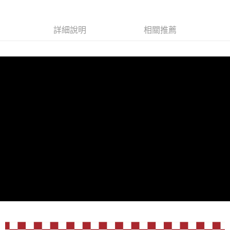
2.基於同意付款使用「大哥付你分期」之契約關係目的，商店將以您的個人
付款後7-11取貨(出貨較快)
※ 交易是否成功請以「AFTEE先享後付 」之結帳頁面顯示為準，若有關於
資料（包含姓名、電話或地址）提供予台灣大哥大進項蒐集、處理及利用，
是否繳費成功／繳費後需取消欲退款等相關疑問，請聯繫「AFTEE先享後付
每筆NT$70，滿NT$899(含以上)免運費
由本公司與您本人進行分期帳單所需資料之確認、核對及更正。
客戶支援中心」
https://netprotections.freshdesk.com/support/home
詳細說明
相關推薦
3.完整用戶服務條款，請詳閱以下連結：
https://oppay.tw/userRule
為了避免耽誤您寶貴的收件時間，建議採用宅配方式配送商品。
【注意事項】
１．透過由恩沛科技股份有限公司提供之「AFTEE先享後付」服務完成之交
每筆NT$80，滿NT$1,500(含以上)免運費
易，需依本服務之必要範圍內提供個人資料，並將交易相關給付款項請求債
權轉讓予恩沛科技股份有限公司。
２．關於個人資料處理事宜，請瀏覽以下網址：
https://aftee.tw/terms/#terms3
３．未成年的使用者請事先徵得法定代理人或監護人之同意方可使用
「AFTEE先享後付」，若未經同意申辦者引起之損失，本公司不負相關責
任。
４．使用「AFTEE先享後付」時，將依據個別帳號之用戶狀況，依本公司即
時審查核予不同之上限額度；若仍有額度不足之情形，本公司將視審查結果
請求用戶進行身份認證。
５．嚴禁一人註冊多個帳號或使用他人資訊註冊。若發現惡意使用之情形，
恩沛科技股份有限公司將有權停止該用戶之使用額度並採取法律行動。