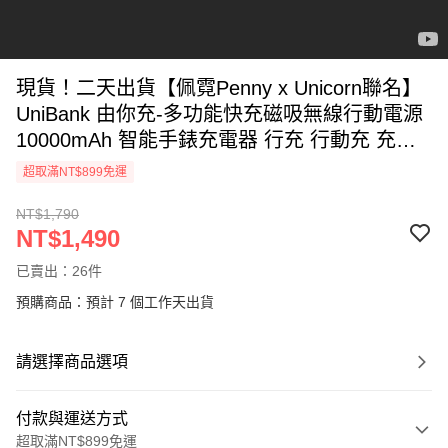
現貨！二天出貨【佩霓Penny x Unicorn聯名】
UniBank 由你充-多功能快充磁吸無線行動電源
10000mAh 智能手錶充電器 行充 行動充 充電
寶 無線充
超取滿NT$899免運
NT$1,790
NT$1,490
已賣出：26件
預購商品：預計 7 個工作天出貨
請選擇商品選項
付款與運送方式
超取滿NT$899免運