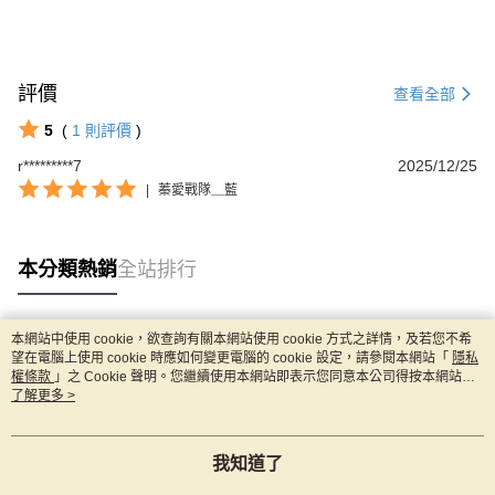
評價
查看全部
5
(
1
則評價
)
r*********7
2025/12/25
|
蓁愛戰隊＿藍
本分類熱銷
全站排行
本網站中使用 cookie，欲查詢有關本網站使用 cookie 方式之詳情，及若您不希
熱門標籤
望在電腦上使用 cookie 時應如何變更電腦的 cookie 設定，請參閱本網站「
隱私
權條款
」之 Cookie 聲明。您繼續使用本網站即表示您同意本公司得按本網站使
用條款之 Cookie 聲明使用 cookie。
了解更多 >
我知道了