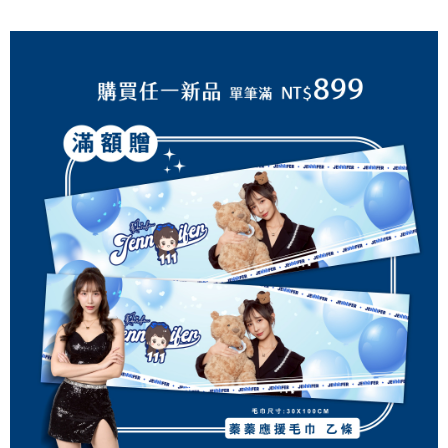
2.基於同意付款使用「大哥付你分期」之契約關係目的，商店將以您的個人
付款後7-11取貨(出貨較快)
※ 交易是否成功請以「AFTEE先享後付 」之結帳頁面顯示為準，若有關於
資料（包含姓名、電話或地址）提供予台灣大哥大進項蒐集、處理及利用，
是否繳費成功／繳費後需取消欲退款等相關疑問，請聯繫「AFTEE先享後付
每筆NT$70，滿NT$899(含以上)免運費
由本公司與您本人進行分期帳單所需資料之確認、核對及更正。
客戶支援中心」
https://netprotections.freshdesk.com/support/home
3.完整用戶服務條款，請詳閱以下連結：
https://oppay.tw/userRule
為了避免耽誤您寶貴的收件時間，建議採用宅配方式配送商品。
【注意事項】
１．透過由恩沛科技股份有限公司提供之「AFTEE先享後付」服務完成之交
每筆NT$80，滿NT$1,500(含以上)免運費
易，需依本服務之必要範圍內提供個人資料，並將交易相關給付款項請求債
權轉讓予恩沛科技股份有限公司。
EZPost 中華郵政 (*Maximum item weight: 2kg.)
查看運費
２．關於個人資料處理事宜，請瀏覽以下網址：
https://aftee.tw/terms/#terms3
SF Express 順豐速運 (中港澳可填順豐站點點碼)
查看運費
３．未成年的使用者請事先徵得法定代理人或監護人之同意方可使用
「AFTEE先享後付」，若未經同意申辦者引起之損失，本公司不負相關責
任。
４．使用「AFTEE先享後付」時，將依據個別帳號之用戶狀況，依本公司即
時審查核予不同之上限額度；若仍有額度不足之情形，本公司將視審查結果
請求用戶進行身份認證。
５．嚴禁一人註冊多個帳號或使用他人資訊註冊。若發現惡意使用之情形，
恩沛科技股份有限公司將有權停止該用戶之使用額度並採取法律行動。