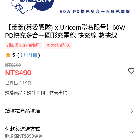
【蓁蓁(蓁愛戰隊) x Unicorn聯名限量】60W
PD快充多合一圓形充電線 快充線 數據線
超取滿NT$899免運
國家/地區配送
5
(
1
則評價
)
NT$690
NT$490
已賣出：19件
預購商品：預計 7 個工作天出貨
請選擇商品選項
付款與運送方式
超取滿NT$899免運