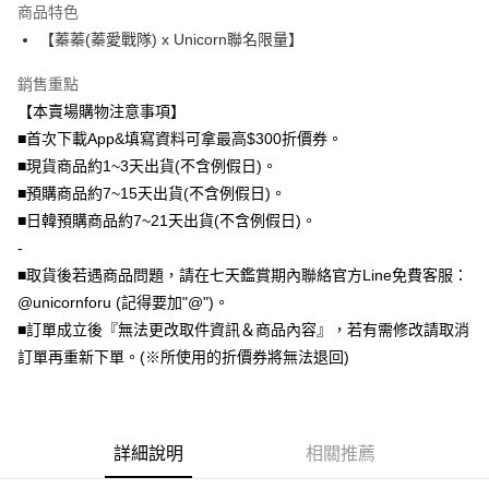
商品特色
全盈+PAY
【蓁蓁(蓁愛戰隊) x Unicorn聯名限量】
大哥付你分期
銷售重點
相關說明
【本賣場購物注意事項】
【大哥付你分期使用說明】
AFTEE先享後付
1.本服務由台灣大哥大提供，台灣大哥大用戶可立即使用無須另外申請。
■首次下載App&填寫資料可拿最高$300折價券。
2.付款方式選擇「大哥付你分期」，訂單成立後會自動跳轉到大哥付的交易
相關說明
■現貨商品約1~3天出貨(不含例假日)。
流程，驗證手機門號後，選擇欲分期的期數、繳款截止日，確認付款後即完
【關於「AFTEE先享後付」】
■預購商品約7~15天出貨(不含例假日)。
成交易。
ATM付款
AFTEE先享後付是「在收到商品之後才付款」的支付方式。 讓您購物簡單
3.實際核准額度、可分期數及費用金額請依後續交易確認頁面所載為準。
■日韓預購商品約7~21天出貨(不含例假日)。
便利好安心！
4.訂單成立30分鐘內，如未前往確認交易或遇審核未通過，訂單將自動取
１．簡單：不需註冊會員、不需綁卡、不需儲值。
-
運送方式
消。如遇「轉專審核」未通過狀況，表示未達大哥付你分期系統評分，恕無
２．便利：只要手機號碼，簡訊認證，即可結帳。
法說明評估內容。
■取貨後若遇商品問題，請在七天鑑賞期內聯絡官方Line免費客服：
３．安心：先確認商品／服務後，再付款。
全家取貨付款
【繳款方式說明】
@unicornforu (記得要加"@")。
1.分期款項不併入電信帳單，「大哥付你分期」於每月結算日後寄送繳費提
每筆NT$70，滿NT$1,000(含以上)免運費
【「AFTEE先享後付」結帳流程】
■訂單成立後『無法更改取件資訊＆商品內容』，若有需修改請取消
醒簡訊。
１．於結帳方式選擇「AFTEE先享後付」後，將跳轉至「AFTEE先享後付」
2.透過簡訊連結打開帳單後，可選擇「超商條碼／台灣大直營門市／銀行轉
訂單再重新下單。(※所使用的折價券將無法退回)
付款後全家取貨
結帳頁面，進行簡訊認證並確認金額後，即可完成結帳。
帳／街口支付／iPASS MONEY」等通路繳費。
２．訂單成立數日內，您將收到繳費通知簡訊。
每筆NT$70，滿NT$899(含以上)免運費
３．收到繳費通知簡訊後14天內，點擊此簡訊中的連結，可透過四大超商／
【注意事項】
ATM／網路銀行／等多元方式進行付款，方視為交易完成。
7-11取貨（物流比較快）
1.本服務係由「台灣大哥大股份有限公司」（以下簡稱本公司）所提供，讓
※ 請注意：結帳手續完成當下不需立刻繳費，但若您需要取消訂單，請聯絡
用戶於交易時，得透過本服務購買商品或服務，並由商店將買賣／分期付款
詳細說明
相關推薦
每筆NT$70，滿NT$1,000(含以上)免運費
購買商品的店家。未經商家同意取消之訂單仍視為有效，需透過AFTEE先享
買賣價金債權讓與本公司後，依約使用本公司帳單繳交帳款。
後付繳納相關費用。