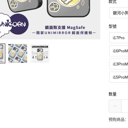
款式
銀河小
型號
i17Pro
i16Pro
i13Pro
i15Pro
数量
预购商品：