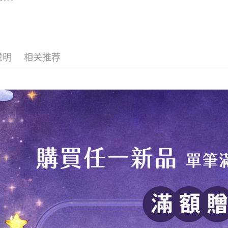
每笔NT$7
透明隨行杯(附吸
 710ml SGS認
【注意事
繳費期限，
 吸管杯 水杯 可
7-11取
1. 本服
算出。使用
珍珠 可手提 透
过本服务
定能夠在期
每笔NT$7
水壺 隨行杯 杯
本公司后
收到商品與
 環保杯
2. 基于
付款後7-1
说明
相关推荐
资料（包
二、付款
每笔NT$7
用，由台
1. 初次
3. 完整
之上限額
為了避免
2. 結帳金
3. 目前
每笔NT$8
三、聲明
EZPost 中華
「AFTE
)所提供，
SF Exp
(包含但不
予 AFT
集、處理、
明』（
http
若款項超過
未成年的
AFTEE。