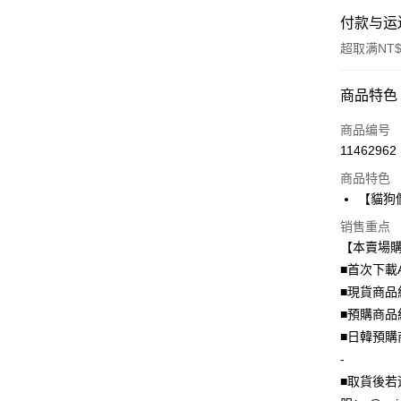
付款与运
超取满NT$
付款方式
商品特色
信用卡一
商品编号
11462962
信用卡分
商品特色
3期 0
【貓狗們
6期 0
合作金
销售重点
华南商
12期 
合作金
【本賣場
上海商
华南商
24期 
■首次下載
合作金
国泰世
上海商
华南商
■現貨商品
台湾中
合作金
超商取货
国泰世
上海商
汇丰（
■預購商品
华南商
台湾中
国泰世
联邦商
LINE Pay
上海商
■日韓預購
汇丰（
台湾中
元大商
兆丰国
联邦商
-
汇丰（
Apple Pay
玉山商
台中商
元大商
■取貨後若
联邦商
台新国
华泰商
玉山商
街口支付