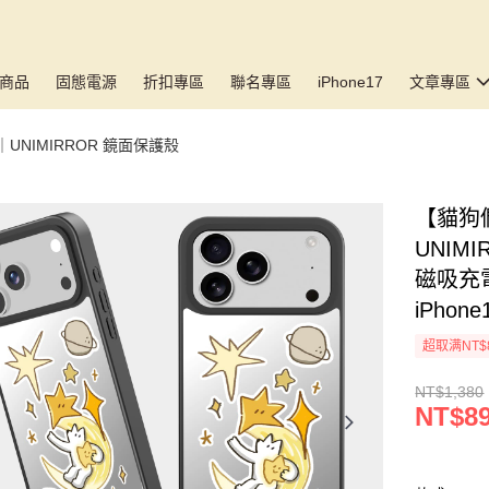
商品
固態電源
折扣專區
聯名專區
iPhone17
文章專區
🆕｜UNIMIRROR 鏡面保護殼
【貓狗們
UNIMI
磁吸充電
iPhone
超取满NT$
NT$1,380
NT$8