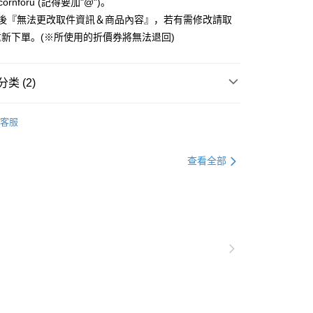
业银行
永丰商业银行
cornforu (記得要加"@")。
天信用卡公司
际商业银行
元大商业银行
际商业银行
中国信托商业银行
业银行
星展（台湾）商业银行
立後『無法更改取件資訊＆商品內容』，若有需修改請取
业银行
玉山商业银行
天信用卡公司
际商业银行
中国信托商业银行
台湾）商业银行
台新国际商业银行
新下單。(※所使用的折價券將無法退回)
天信用卡公司
托商业银行
台湾乐天信用卡公司
y
类 (2)
分期
ne保護殼｜𝐢𝐏𝐡𝐨𝐧𝐞17
▸iPhone17🆕｜UNIMIRROR
客服
殼
你分期使用说明】
享后付
务由台湾大哥大提供，电信用户可立即使用无须另外申请。（限个
插畫家聯名
貓狗們
门号，不开放公司户及预付卡使用）
查看全部
方式选择 “大哥付你分期”，订单成立后会自动跳转到大哥付的交易
FTEE先享後付
证手机门号后，选择欲分期的期数、缴款截止日，确认付款后即
款方式選擇AFTEE先享後付，將跳出AFTEE先享後付手機驗證視
。
核准额度、可分期数及费用金额请依后续交易确认页面所载为准。
簡訊驗證之後，即可完成結帳手續。
成立30分钟内，如未前往确认交易或遇审核未通过，订单将自动取
確認後不需事先繳費，商品會配送至您的指定地址。
“转专审核”未通过状况，表示未达系统评分，恕无法说明评估内
完成後，您的手機會收到一封繳費通知簡訊，APP會員則會收到
APP推播通知。
付款
式说明】
商品當下無需繳費，確認無誤後，請再利用繳費通知簡訊或AFTEE
款项不并入电信账单，“大哥付你分期”于每月结算日后寄送缴费提醒
0，满NT$1,000(含以上)免运费
大便利商店‧ATM/網銀等方式進行付款。
短信链接打开账单后，可选择 “超商条码／台湾大直营门市／银行转
家取貨
限為 14 天。唯有下載 AFTEE App 成為 AFTEE 會員者方能
／iPASS MONEY”等通路缴费。
45 天內付款之服務。