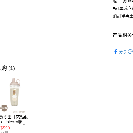
元大商
服： @uni
台湾乐
远东国
台新国
玉山商
■訂單成
永丰商
台湾乐
悠遊付
台新国
星展（
消訂單再重
台湾乐
中国信
Google Pa
Plus PAY
产品相关分
大哥付你
🦄獨家｜iPho
相关说明
分享
鏡面保護
【大哥付
AFTEE先
1. 本服
🦄獨家｜
人月租型
购 (1)
相关说明
2. 付款
一、關於 A
ATM付款
流程，验
1. 於付
完成交易
窗。
3. 实际
2. 進行
4. 订单
3. 訂單
运送方式
消。如遇 
4. 下訂
容。
AFTEE 
全家取貨
【缴款方
5. 收到
1. 分期
每笔NT$7
APP於四
貨秒出【來點動
短信。
x Unicorn聯
2. 通过
】UNI Hē 有你
付款後全
請留意繳費期
$590
 夏日限定版-雙
账／街口支付
$690
享有最長 