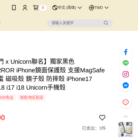
0
中文 (简体)
TWD
 x Unicorn聯名】獨家黑色
RROR iPhone鏡面保護殼 支援MagSafe
 磁吸殼 鏡子殼 防摔殼 iPhone17
18 i17 i18 Unicorn手機殼
899免运
国家/地区配送
90
已卖出：3件