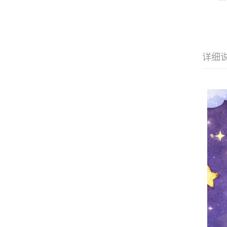
層
管)
證
吸
明
子
详细