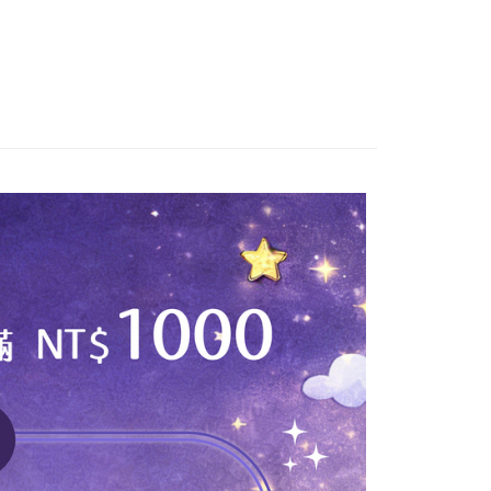
0，满NT$899(含以上)免运费
项】
為商家向您請款的時間，再加上使用AFTEE可延長的天數所計
貨（物流比較快）
务系由 “台湾大哥大股份有限公司”所提供，让用户于交易时，得通
AFTEE下訂可以延長您收到商品前的繳費天數，但無法保證一
购买商品或服务，并由商店将买卖／分期付款买卖价金债权让与
限內收到商品(例如:預購商品或預計到貨時間較長者)。因此無論
0，满NT$1,000(含以上)免运费
，依约使用本公司账单缴交账款。
否，仍需要請您在AFTEE規定的時間內完成繳費。
同意付款使用 “大哥付你分期”之契约关系目的，商店将以您的个人
1取貨(出貨較快)
含姓名、电话或地址）提供予台湾大哥大进项收集、处理及利
限制
0，满NT$899(含以上)免运费
湾大哥大与本人进行分期账单所需资料之确认、核对及更正。
使用 AFTEE 時，將依認證結果及本公司審查結果，核予每個人不同
用户服务条款，请详阅以下链接：
https://oppay.tw/userRule
度
耽誤您寶貴的收件時間，建議採用宅配方式配送商品。
額須大於NT$30
僅支援台灣會員
0，满NT$1,500(含以上)免运费
條款
郵政 (*Maximum item weight: 2kg.)
查看运费
E先享後付」(下稱本服務)乃由恩沛科技股份有限公司(下稱 AFTEE
並由 AFTEE 向您收取款項。因使用本服務所須提供之個人資料
ress 順豐速運 (中港澳可填順豐站點點碼)
查看运费
限於訂購人姓名、電話，收件人姓名、電話、收件地址)，將交付
EE 於本服務必要服務範圍內運用。關於 AFTEE 對於個人資料之蒐
利用，詳參 AFTEE 官網之『個人資料蒐集、處理及利用告知聲
s://aftee.tw/privacypolicy/
）。
繳費期限，將根據當次的金額加收年利率 16% 的逾期滯納金。
使用者，請事先徵得法定代理人或監護人之同意方可使用