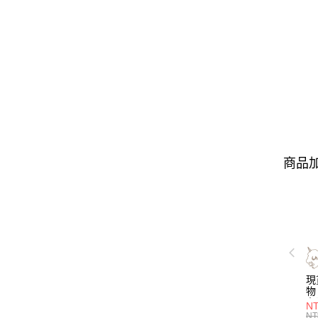
商品加
現
物 
名
NT
喝
NT