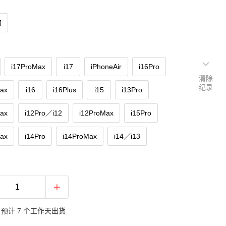
狗
i17ProMax
i17
iPhoneAir
i16Pro
清除
纪录
Max
i16
i16Plus
i15
i13Pro
Max
i12Pro／i12
i12ProMax
i15Pro
Max
i14Pro
i14ProMax
i14／i13
预计 7 个工作天出货