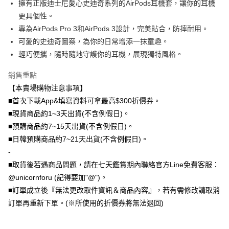
擁有正版迪士尼愛心史迪奇系列的AirPods耳機套，讓你的耳機
大哥付你分期
更具個性。
相關說明
專為AirPods Pro 3和AirPods 3設計，完美貼合，防摔耐用。
【大哥付你分期使用說明】
可愛的史迪奇圖案，為你的日常增添一抹童趣。
AFTEE先享後付
1.本服務由台灣大哥大提供，台灣大哥大用戶可立即使用無須另外申請。
輕巧便攜，隨時隨地守護你的耳機，展現獨特風格。
2.付款方式選擇「大哥付你分期」，訂單成立後會自動跳轉到大哥付的交易
相關說明
流程，驗證手機門號後，選擇欲分期的期數、繳款截止日，確認付款後即完
【關於「AFTEE先享後付」】
銷售重點
成交易。
ATM付款
AFTEE先享後付是「在收到商品之後才付款」的支付方式。 讓您購物簡單
3.實際核准額度、可分期數及費用金額請依後續交易確認頁面所載為準。
【本賣場購物注意事項】
便利好安心！
4.訂單成立30分鐘內，如未前往確認交易或遇審核未通過，訂單將自動取
１．簡單：不需註冊會員、不需綁卡、不需儲值。
■首次下載App&填寫資料可拿最高$300折價券。
運送方式
消。如遇「轉專審核」未通過狀況，表示未達大哥付你分期系統評分，恕無
２．便利：只要手機號碼，簡訊認證，即可結帳。
法說明評估內容。
■現貨商品約1~3天出貨(不含例假日)。
３．安心：先確認商品／服務後，再付款。
全家取貨付款
【繳款方式說明】
■預購商品約7~15天出貨(不含例假日)。
1.分期款項不併入電信帳單，「大哥付你分期」於每月結算日後寄送繳費提
每筆NT$70，滿NT$1,000(含以上)免運費
【「AFTEE先享後付」結帳流程】
■日韓預購商品約7~21天出貨(不含例假日)。
醒簡訊。
１．於結帳方式選擇「AFTEE先享後付」後，將跳轉至「AFTEE先享後付」
2.透過簡訊連結打開帳單後，可選擇「超商條碼／台灣大直營門市／銀行轉
-
付款後全家取貨
結帳頁面，進行簡訊認證並確認金額後，即可完成結帳。
帳／街口支付／iPASS MONEY」等通路繳費。
２．訂單成立數日內，您將收到繳費通知簡訊。
■取貨後若遇商品問題，請在七天鑑賞期內聯絡官方Line免費客服：
每筆NT$70，滿NT$899(含以上)免運費
３．收到繳費通知簡訊後14天內，點擊此簡訊中的連結，可透過四大超商／
@unicornforu (記得要加"@")。
【注意事項】
ATM／網路銀行／等多元方式進行付款，方視為交易完成。
7-11取貨（物流比較快）
1.本服務係由「台灣大哥大股份有限公司」（以下簡稱本公司）所提供，讓
■訂單成立後『無法更改取件資訊＆商品內容』，若有需修改請取消
※ 請注意：結帳手續完成當下不需立刻繳費，但若您需要取消訂單，請聯絡
用戶於交易時，得透過本服務購買商品或服務，並由商店將買賣／分期付款
每筆NT$70，滿NT$1,000(含以上)免運費
購買商品的店家。未經商家同意取消之訂單仍視為有效，需透過AFTEE先享
訂單再重新下單。(※所使用的折價券將無法退回)
買賣價金債權讓與本公司後，依約使用本公司帳單繳交帳款。
後付繳納相關費用。
2.基於同意付款使用「大哥付你分期」之契約關係目的，商店將以您的個人
付款後7-11取貨(出貨較快)
※ 交易是否成功請以「AFTEE先享後付 」之結帳頁面顯示為準，若有關於
資料（包含姓名、電話或地址）提供予台灣大哥大進項蒐集、處理及利用，
是否繳費成功／繳費後需取消欲退款等相關疑問，請聯繫「AFTEE先享後付