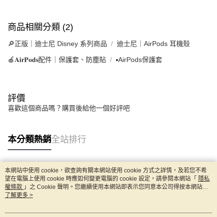
商品相關分類 (2)
🔎正版｜迪士尼 Disney 系列商品
迪士尼｜AirPods 耳機殼
🍎𝐀𝐢𝐫𝐏𝐨𝐝𝐬配件｜保護套、防塵貼
▪AirPods保護套
評價
喜歡這個商品嗎？購買後給他一個好評吧
本分類熱銷
全站排行
本網站中使用 cookie，欲查詢有關本網站使用 cookie 方式之詳情，及若您不希
熱門標籤
望在電腦上使用 cookie 時應如何變更電腦的 cookie 設定，請參閱本網站「
隱私
權條款
」之 Cookie 聲明。您繼續使用本網站即表示您同意本公司得按本網站使
用條款之 Cookie 聲明使用 cookie。
了解更多 >