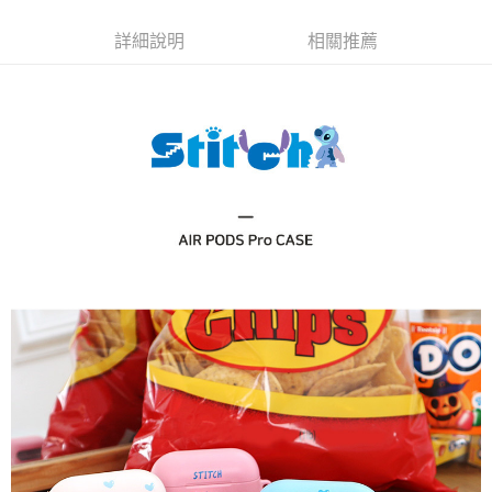
每筆NT$70，滿NT$899(含以上)免運費
由本公司與您本人進行分期帳單所需資料之確認、核對及更正。
客戶支援中心」
https://netprotections.freshdesk.com/support/home
3.完整用戶服務條款，請詳閱以下連結：
https://oppay.tw/userRule
詳細說明
相關推薦
為了避免耽誤您寶貴的收件時間，建議採用宅配方式配送商品。
【注意事項】
１．透過由恩沛科技股份有限公司提供之「AFTEE先享後付」服務完成之交
每筆NT$80，滿NT$1,500(含以上)免運費
易，需依本服務之必要範圍內提供個人資料，並將交易相關給付款項請求債
權轉讓予恩沛科技股份有限公司。
EZPost 中華郵政 (*Maximum item weight: 2kg.)
查看運費
２．關於個人資料處理事宜，請瀏覽以下網址：
https://aftee.tw/terms/#terms3
SF Express 順豐速運 (中港澳可填順豐站點點碼)
查看運費
３．未成年的使用者請事先徵得法定代理人或監護人之同意方可使用
「AFTEE先享後付」，若未經同意申辦者引起之損失，本公司不負相關責
任。
４．使用「AFTEE先享後付」時，將依據個別帳號之用戶狀況，依本公司即
時審查核予不同之上限額度；若仍有額度不足之情形，本公司將視審查結果
請求用戶進行身份認證。
５．嚴禁一人註冊多個帳號或使用他人資訊註冊。若發現惡意使用之情形，
恩沛科技股份有限公司將有權停止該用戶之使用額度並採取法律行動。