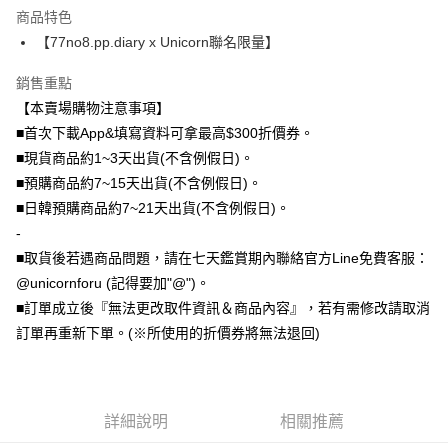
商品特色
全盈+PAY
【77no8.pp.diary x Unicorn聯名限量】
大哥付你分期
銷售重點
相關說明
【本賣場購物注意事項】
【大哥付你分期使用說明】
AFTEE先享後付
1.本服務由台灣大哥大提供，台灣大哥大用戶可立即使用無須另外申請。
■首次下載App&填寫資料可拿最高$300折價券。
2.付款方式選擇「大哥付你分期」，訂單成立後會自動跳轉到大哥付的交易
相關說明
■現貨商品約1~3天出貨(不含例假日)。
流程，驗證手機門號後，選擇欲分期的期數、繳款截止日，確認付款後即完
【關於「AFTEE先享後付」】
■預購商品約7~15天出貨(不含例假日)。
成交易。
ATM付款
AFTEE先享後付是「在收到商品之後才付款」的支付方式。 讓您購物簡單
3.實際核准額度、可分期數及費用金額請依後續交易確認頁面所載為準。
■日韓預購商品約7~21天出貨(不含例假日)。
便利好安心！
4.訂單成立30分鐘內，如未前往確認交易或遇審核未通過，訂單將自動取
１．簡單：不需註冊會員、不需綁卡、不需儲值。
-
運送方式
消。如遇「轉專審核」未通過狀況，表示未達大哥付你分期系統評分，恕無
２．便利：只要手機號碼，簡訊認證，即可結帳。
法說明評估內容。
■取貨後若遇商品問題，請在七天鑑賞期內聯絡官方Line免費客服：
３．安心：先確認商品／服務後，再付款。
全家取貨付款
【繳款方式說明】
@unicornforu (記得要加"@")。
1.分期款項不併入電信帳單，「大哥付你分期」於每月結算日後寄送繳費提
每筆NT$70，滿NT$1,000(含以上)免運費
【「AFTEE先享後付」結帳流程】
■訂單成立後『無法更改取件資訊＆商品內容』，若有需修改請取消
醒簡訊。
１．於結帳方式選擇「AFTEE先享後付」後，將跳轉至「AFTEE先享後付」
2.透過簡訊連結打開帳單後，可選擇「超商條碼／台灣大直營門市／銀行轉
訂單再重新下單。(※所使用的折價券將無法退回)
付款後全家取貨
結帳頁面，進行簡訊認證並確認金額後，即可完成結帳。
帳／街口支付／iPASS MONEY」等通路繳費。
２．訂單成立數日內，您將收到繳費通知簡訊。
每筆NT$70，滿NT$899(含以上)免運費
３．收到繳費通知簡訊後14天內，點擊此簡訊中的連結，可透過四大超商／
【注意事項】
ATM／網路銀行／等多元方式進行付款，方視為交易完成。
7-11取貨（物流比較快）
1.本服務係由「台灣大哥大股份有限公司」（以下簡稱本公司）所提供，讓
※ 請注意：結帳手續完成當下不需立刻繳費，但若您需要取消訂單，請聯絡
用戶於交易時，得透過本服務購買商品或服務，並由商店將買賣／分期付款
詳細說明
相關推薦
每筆NT$70，滿NT$1,000(含以上)免運費
購買商品的店家。未經商家同意取消之訂單仍視為有效，需透過AFTEE先享
買賣價金債權讓與本公司後，依約使用本公司帳單繳交帳款。
後付繳納相關費用。