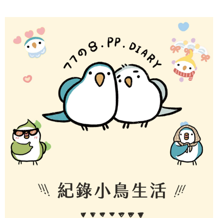
2.基於同意付款使用「大哥付你分期」之契約關係目的，商店將以您的個人
付款後7-11取貨(出貨較快)
※ 交易是否成功請以「AFTEE先享後付 」之結帳頁面顯示為準，若有關於
資料（包含姓名、電話或地址）提供予台灣大哥大進項蒐集、處理及利用，
是否繳費成功／繳費後需取消欲退款等相關疑問，請聯繫「AFTEE先享後付
每筆NT$70，滿NT$899(含以上)免運費
由本公司與您本人進行分期帳單所需資料之確認、核對及更正。
客戶支援中心」
https://netprotections.freshdesk.com/support/home
3.完整用戶服務條款，請詳閱以下連結：
https://oppay.tw/userRule
為了避免耽誤您寶貴的收件時間，建議採用宅配方式配送商品。
【注意事項】
１．透過由恩沛科技股份有限公司提供之「AFTEE先享後付」服務完成之交
每筆NT$80，滿NT$1,500(含以上)免運費
易，需依本服務之必要範圍內提供個人資料，並將交易相關給付款項請求債
權轉讓予恩沛科技股份有限公司。
EZPost 中華郵政 (*Maximum item weight: 2kg.)
查看運費
２．關於個人資料處理事宜，請瀏覽以下網址：
https://aftee.tw/terms/#terms3
SF Express 順豐速運 (中港澳可填順豐站點點碼)
查看運費
３．未成年的使用者請事先徵得法定代理人或監護人之同意方可使用
「AFTEE先享後付」，若未經同意申辦者引起之損失，本公司不負相關責
任。
４．使用「AFTEE先享後付」時，將依據個別帳號之用戶狀況，依本公司即
時審查核予不同之上限額度；若仍有額度不足之情形，本公司將視審查結果
請求用戶進行身份認證。
５．嚴禁一人註冊多個帳號或使用他人資訊註冊。若發現惡意使用之情形，
恩沛科技股份有限公司將有權停止該用戶之使用額度並採取法律行動。