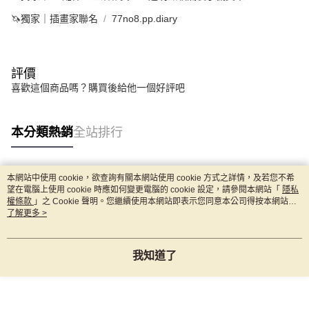
🦄獨家｜插畫家聯名
77no8.pp.diary
評價
喜歡這個商品嗎？購買後給他一個好評吧
本分類熱銷
全站排行
本網站中使用 cookie，欲查詢有關本網站使用 cookie 方式之詳情，及若您不希
熱門標籤
望在電腦上使用 cookie 時應如何變更電腦的 cookie 設定，請參閱本網站「
隱私
權條款
」之 Cookie 聲明。您繼續使用本網站即表示您同意本公司得按本網站使
用條款之 Cookie 聲明使用 cookie。
了解更多 >
我知道了