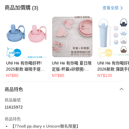
信用卡一次付款
商品加價購 (3)
查看全部
信用卡分期付款
3 期 0 利率 每期
NT$230
21家銀行
6 期 0 利率 每期
NT$115
21家銀行
合作金庫商業銀行
第一商業銀行
華南商業銀行
彰化商業銀行
12 期 0 利率 每期
NT$57
21家銀行
合作金庫商業銀行
第一商業銀行
上海商業儲蓄銀行
台北富邦商業銀行
華南商業銀行
彰化商業銀行
24 期 0 利率 每期
NT$28
20家銀行
合作金庫商業銀行
第一商業銀行
國泰世華商業銀行
兆豐國際商業銀行
上海商業儲蓄銀行
台北富邦商業銀行
華南商業銀行
彰化商業銀行
臺灣中小企業銀行
台中商業銀行
合作金庫商業銀行
第一商業銀行
超商取貨付款
國泰世華商業銀行
兆豐國際商業銀行
UNI Hē 有你喝好杯!
UNI Hē 有你喝 夏日限
UNI Hē 有你喝好
上海商業儲蓄銀行
台北富邦商業銀行
匯豐（台灣）商業銀行
華泰商業銀行
華南商業銀行
彰化商業銀行
臺灣中小企業銀行
台中商業銀行
2025新款 磁吸手提杯
定版-杯蓋x矽膠圈-雙
2026新款 彈跳
國泰世華商業銀行
兆豐國際商業銀行
聯邦商業銀行
遠東國際商業銀行
LINE Pay
上海商業儲蓄銀行
台北富邦商業銀行
匯豐（台灣）商業銀行
華泰商業銀行
蓋 證 吸管杯 水杯 可吸
層透明隨行杯(附吸管)
蓋 吸管杯 水杯 可吸珍
NT$80
NT$80
NT$120
臺灣中小企業銀行
台中商業銀行
元大商業銀行
永豐商業銀行
兆豐國際商業銀行
臺灣中小企業銀行
聯邦商業銀行
遠東國際商業銀行
珍珠 可手提 水壺 隨行
710ml SGS認證 吸管
珠 可手提 水壺 
匯豐（台灣）商業銀行
華泰商業銀行
Apple Pay
玉山商業銀行
星展（台灣）商業銀行
台中商業銀行
匯豐（台灣）商業銀行
元大商業銀行
永豐商業銀行
杯 杯子 環保杯 UNIHE
杯 水杯 可吸珍珠 可手
杯子 環保杯 UNIH
商品特色
聯邦商業銀行
遠東國際商業銀行
台新國際商業銀行
中國信託商業銀行
華泰商業銀行
聯邦商業銀行
玉山商業銀行
星展（台灣）商業銀行
純色
提 透明水壺 隨行杯 杯
色
街口支付
元大商業銀行
永豐商業銀行
台灣樂天信用卡公司
遠東國際商業銀行
元大商業銀行
台新國際商業銀行
中國信託商業銀行
子 環保杯
商品編號
玉山商業銀行
星展（台灣）商業銀行
永豐商業銀行
玉山商業銀行
台灣樂天信用卡公司
悠遊付
11615972
台新國際商業銀行
中國信託商業銀行
星展（台灣）商業銀行
台新國際商業銀行
台灣樂天信用卡公司
中國信託商業銀行
台灣樂天信用卡公司
Google Pay
商品特色
【77no8.pp.diary x Unicorn聯名限量】
全盈+PAY