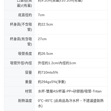
口直徑(無
約9.2cm(無蓋)/10.1cm(有蓋)
蓋)/(有蓋)
底直徑約
7cm
杯身高(不含吸
約22.5cm
管)
杯身高(有含吸
27cm
管)
吸管長度
約26.5cm
吸管外徑/內徑
外徑約1.2cm/內徑約1cm
容量
約710ml±5%
重量
約294g±5%(淨重)
材質
水杯-雙層AS/杯蓋-PP+矽膠圈/吸管-Tritan
耐熱溫度
0℃~85℃ (此商品為冷水杯，不建議盛裝熱
水)