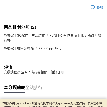
客服
商品相關分類 (2)
🦄獨家｜3C配件、生活雜貨
▸UNI Hē 有你喝 夏日限定版透明隨
行杯
🦄獨家｜插畫家聯名
77no8.pp.diary
評價
喜歡這個商品嗎？購買後給他一個好評吧
本分類熱銷
全站排行
本網站中使用 cookie，欲查詢有關本網站使用 cookie 方式之詳情，及若您不希
熱門標籤