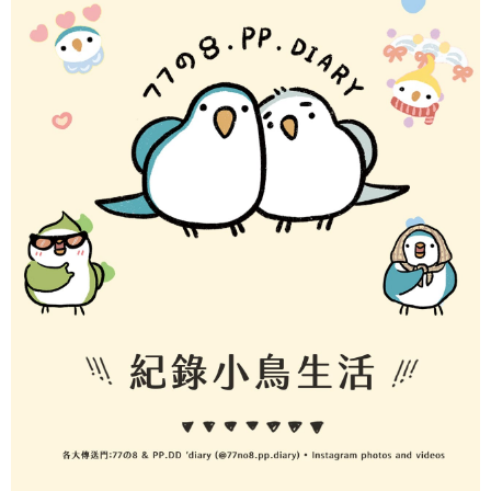
每筆NT$70，滿NT$899(含以上)免運費
由本公司與您本人進行分期帳單所需資料之確認、核對及更正。
客戶支援中心」
https://netprotections.freshdesk.com/support/home
3.完整用戶服務條款，請詳閱以下連結：
https://oppay.tw/userRule
為了避免耽誤您寶貴的收件時間，建議採用宅配方式配送商品。
【注意事項】
１．透過由恩沛科技股份有限公司提供之「AFTEE先享後付」服務完成之交
每筆NT$80，滿NT$1,500(含以上)免運費
易，需依本服務之必要範圍內提供個人資料，並將交易相關給付款項請求債
權轉讓予恩沛科技股份有限公司。
EZPost 中華郵政 (*Maximum item weight: 2kg.)
查看運費
２．關於個人資料處理事宜，請瀏覽以下網址：
https://aftee.tw/terms/#terms3
SF Express 順豐速運 (中港澳可填順豐站點點碼)
查看運費
３．未成年的使用者請事先徵得法定代理人或監護人之同意方可使用
「AFTEE先享後付」，若未經同意申辦者引起之損失，本公司不負相關責
任。
４．使用「AFTEE先享後付」時，將依據個別帳號之用戶狀況，依本公司即
時審查核予不同之上限額度；若仍有額度不足之情形，本公司將視審查結果
請求用戶進行身份認證。
５．嚴禁一人註冊多個帳號或使用他人資訊註冊。若發現惡意使用之情形，
恩沛科技股份有限公司將有權停止該用戶之使用額度並採取法律行動。