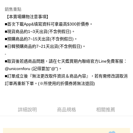
大哥付你分期
銷售重點
相關說明
【本賣場購物注意事項】
【大哥付你分期使用說明】
■首次下載App&填寫資料可拿最高$300折價券。
AFTEE先享後付
1.本服務由台灣大哥大提供，台灣大哥大用戶可立即使用無須另外申請。
■現貨商品約1~3天出貨(不含例假日)。
2.付款方式選擇「大哥付你分期」，訂單成立後會自動跳轉到大哥付的交易
相關說明
■預購商品約7~15天出貨(不含例假日)。
流程，驗證手機門號後，選擇欲分期的期數、繳款截止日，確認付款後即完
【關於「AFTEE先享後付」】
成交易。
ATM付款
■日韓預購商品約7~21天出貨(不含例假日)。
AFTEE先享後付是「在收到商品之後才付款」的支付方式。 讓您購物簡單
3.實際核准額度、可分期數及費用金額請依後續交易確認頁面所載為準。
便利好安心！
-
4.訂單成立30分鐘內，如未前往確認交易或遇審核未通過，訂單將自動取
１．簡單：不需註冊會員、不需綁卡、不需儲值。
運送方式
消。如遇「轉專審核」未通過狀況，表示未達大哥付你分期系統評分，恕無
■取貨後若遇商品問題，請在七天鑑賞期內聯絡官方Line免費客服：
２．便利：只要手機號碼，簡訊認證，即可結帳。
法說明評估內容。
３．安心：先確認商品／服務後，再付款。
@unicornforu (記得要加"@")。
全家取貨付款
【繳款方式說明】
■訂單成立後『無法更改取件資訊＆商品內容』，若有需修改請取消
1.分期款項不併入電信帳單，「大哥付你分期」於每月結算日後寄送繳費提
每筆NT$70，滿NT$1,000(含以上)免運費
【「AFTEE先享後付」結帳流程】
醒簡訊。
訂單再重新下單。(※所使用的折價券將無法退回)
１．於結帳方式選擇「AFTEE先享後付」後，將跳轉至「AFTEE先享後付」
2.透過簡訊連結打開帳單後，可選擇「超商條碼／台灣大直營門市／銀行轉
付款後全家取貨
結帳頁面，進行簡訊認證並確認金額後，即可完成結帳。
帳／街口支付／iPASS MONEY」等通路繳費。
２．訂單成立數日內，您將收到繳費通知簡訊。
每筆NT$70，滿NT$899(含以上)免運費
３．收到繳費通知簡訊後14天內，點擊此簡訊中的連結，可透過四大超商／
【注意事項】
ATM／網路銀行／等多元方式進行付款，方視為交易完成。
7-11取貨（物流比較快）
1.本服務係由「台灣大哥大股份有限公司」（以下簡稱本公司）所提供，讓
詳細說明
商品規格
相關推薦
※ 請注意：結帳手續完成當下不需立刻繳費，但若您需要取消訂單，請聯絡
用戶於交易時，得透過本服務購買商品或服務，並由商店將買賣／分期付款
每筆NT$70，滿NT$1,000(含以上)免運費
購買商品的店家。未經商家同意取消之訂單仍視為有效，需透過AFTEE先享
買賣價金債權讓與本公司後，依約使用本公司帳單繳交帳款。
後付繳納相關費用。
2.基於同意付款使用「大哥付你分期」之契約關係目的，商店將以您的個人
付款後7-11取貨(出貨較快)
※ 交易是否成功請以「AFTEE先享後付 」之結帳頁面顯示為準，若有關於
資料（包含姓名、電話或地址）提供予台灣大哥大進項蒐集、處理及利用，
是否繳費成功／繳費後需取消欲退款等相關疑問，請聯繫「AFTEE先享後付