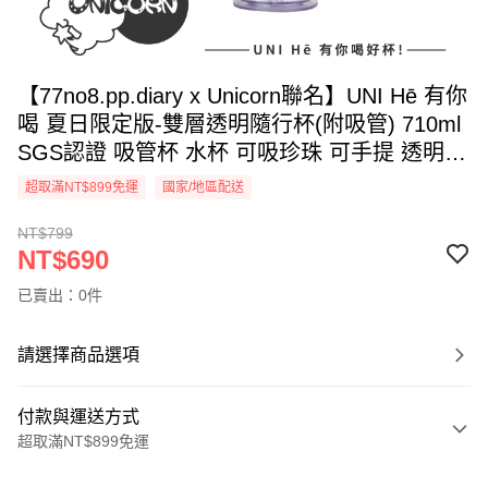
【77no8.pp.diary x Unicorn聯名】UNI Hē 有你
喝 夏日限定版-雙層透明隨行杯(附吸管) 710ml
SGS認證 吸管杯 水杯 可吸珍珠 可手提 透明水
壺 隨行杯 杯子 環保杯
超取滿NT$899免運
國家/地區配送
NT$799
NT$690
已賣出：0件
請選擇商品選項
付款與運送方式
超取滿NT$899免運
付款方式