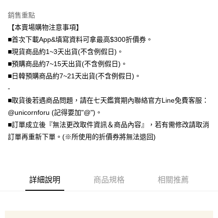
大哥付你分期
銷售重點
相關說明
【本賣場購物注意事項】
【大哥付你分期使用說明】
■首次下載App&填寫資料可拿最高$300折價券。
AFTEE先享後付
1.本服務由台灣大哥大提供，台灣大哥大用戶可立即使用無須另外申請。
■現貨商品約1~3天出貨(不含例假日)。
2.付款方式選擇「大哥付你分期」，訂單成立後會自動跳轉到大哥付的交易
相關說明
■預購商品約7~15天出貨(不含例假日)。
流程，驗證手機門號後，選擇欲分期的期數、繳款截止日，確認付款後即完
【關於「AFTEE先享後付」】
成交易。
ATM付款
■日韓預購商品約7~21天出貨(不含例假日)。
AFTEE先享後付是「在收到商品之後才付款」的支付方式。 讓您購物簡單
3.實際核准額度、可分期數及費用金額請依後續交易確認頁面所載為準。
便利好安心！
-
4.訂單成立30分鐘內，如未前往確認交易或遇審核未通過，訂單將自動取
１．簡單：不需註冊會員、不需綁卡、不需儲值。
運送方式
消。如遇「轉專審核」未通過狀況，表示未達大哥付你分期系統評分，恕無
■取貨後若遇商品問題，請在七天鑑賞期內聯絡官方Line免費客服：
２．便利：只要手機號碼，簡訊認證，即可結帳。
法說明評估內容。
３．安心：先確認商品／服務後，再付款。
@unicornforu (記得要加"@")。
全家取貨付款
【繳款方式說明】
■訂單成立後『無法更改取件資訊＆商品內容』，若有需修改請取消
1.分期款項不併入電信帳單，「大哥付你分期」於每月結算日後寄送繳費提
每筆NT$70，滿NT$1,000(含以上)免運費
【「AFTEE先享後付」結帳流程】
醒簡訊。
訂單再重新下單。(※所使用的折價券將無法退回)
１．於結帳方式選擇「AFTEE先享後付」後，將跳轉至「AFTEE先享後付」
2.透過簡訊連結打開帳單後，可選擇「超商條碼／台灣大直營門市／銀行轉
付款後全家取貨
結帳頁面，進行簡訊認證並確認金額後，即可完成結帳。
帳／街口支付／iPASS MONEY」等通路繳費。
２．訂單成立數日內，您將收到繳費通知簡訊。
每筆NT$70，滿NT$899(含以上)免運費
３．收到繳費通知簡訊後14天內，點擊此簡訊中的連結，可透過四大超商／
【注意事項】
ATM／網路銀行／等多元方式進行付款，方視為交易完成。
7-11取貨（物流比較快）
1.本服務係由「台灣大哥大股份有限公司」（以下簡稱本公司）所提供，讓
詳細說明
商品規格
相關推薦
※ 請注意：結帳手續完成當下不需立刻繳費，但若您需要取消訂單，請聯絡
用戶於交易時，得透過本服務購買商品或服務，並由商店將買賣／分期付款
每筆NT$70，滿NT$1,000(含以上)免運費
購買商品的店家。未經商家同意取消之訂單仍視為有效，需透過AFTEE先享
買賣價金債權讓與本公司後，依約使用本公司帳單繳交帳款。
後付繳納相關費用。
2.基於同意付款使用「大哥付你分期」之契約關係目的，商店將以您的個人
付款後7-11取貨(出貨較快)
※ 交易是否成功請以「AFTEE先享後付 」之結帳頁面顯示為準，若有關於
資料（包含姓名、電話或地址）提供予台灣大哥大進項蒐集、處理及利用，
是否繳費成功／繳費後需取消欲退款等相關疑問，請聯繫「AFTEE先享後付