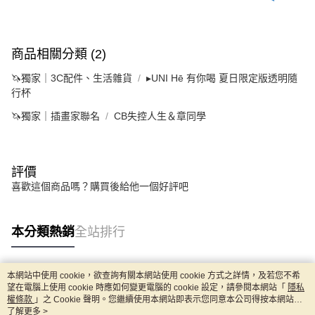
商品相關分類 (2)
🦄獨家｜3C配件、生活雜貨
▸UNI Hē 有你喝 夏日限定版透明隨
行杯
🦄獨家｜插畫家聯名
CB失控人生＆章同學
評價
喜歡這個商品嗎？購買後給他一個好評吧
本分類熱銷
全站排行
本網站中使用 cookie，欲查詢有關本網站使用 cookie 方式之詳情，及若您不希
熱門標籤
望在電腦上使用 cookie 時應如何變更電腦的 cookie 設定，請參閱本網站「
隱私
權條款
」之 Cookie 聲明。您繼續使用本網站即表示您同意本公司得按本網站使
用條款之 Cookie 聲明使用 cookie。
了解更多 >