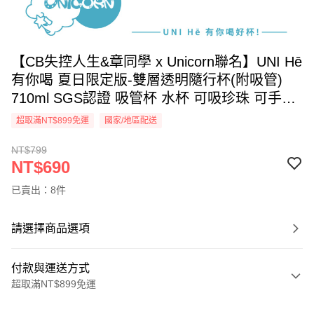
【CB失控人生&章同學 x Unicorn聯名】UNI Hē
有你喝 夏日限定版-雙層透明隨行杯(附吸管)
710ml SGS認證 吸管杯 水杯 可吸珍珠 可手提
透明水壺 隨行杯 杯子 環保杯
超取滿NT$899免運
國家/地區配送
NT$799
NT$690
已賣出：8件
請選擇商品選項
付款與運送方式
超取滿NT$899免運
付款方式