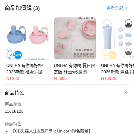
信用卡一次付款
商品加價購 (3)
查看全部
信用卡分期付款
3 期 0 利率 每期
NT$230
21家銀行
6 期 0 利率 每期
NT$115
21家銀行
合作金庫商業銀行
第一商業銀行
華南商業銀行
彰化商業銀行
12 期 0 利率 每期
NT$57
21家銀行
合作金庫商業銀行
第一商業銀行
上海商業儲蓄銀行
台北富邦商業銀行
華南商業銀行
彰化商業銀行
24 期 0 利率 每期
NT$28
20家銀行
合作金庫商業銀行
第一商業銀行
國泰世華商業銀行
兆豐國際商業銀行
上海商業儲蓄銀行
台北富邦商業銀行
華南商業銀行
彰化商業銀行
臺灣中小企業銀行
台中商業銀行
合作金庫商業銀行
第一商業銀行
超商取貨付款
國泰世華商業銀行
兆豐國際商業銀行
UNI Hē 有你喝好杯!
UNI Hē 有你喝 夏日限
UNI Hē 有你喝好
上海商業儲蓄銀行
台北富邦商業銀行
匯豐（台灣）商業銀行
華泰商業銀行
華南商業銀行
彰化商業銀行
臺灣中小企業銀行
台中商業銀行
2025新款 磁吸手提杯
定版-杯蓋x矽膠圈-雙
2026新款 彈跳
國泰世華商業銀行
兆豐國際商業銀行
聯邦商業銀行
遠東國際商業銀行
LINE Pay
上海商業儲蓄銀行
台北富邦商業銀行
匯豐（台灣）商業銀行
華泰商業銀行
蓋 證 吸管杯 水杯 可吸
層透明隨行杯(附吸管)
蓋 吸管杯 水杯 可吸珍
NT$80
NT$80
NT$120
臺灣中小企業銀行
台中商業銀行
元大商業銀行
永豐商業銀行
兆豐國際商業銀行
臺灣中小企業銀行
聯邦商業銀行
遠東國際商業銀行
珍珠 可手提 水壺 隨行
710ml SGS認證 吸管
珠 可手提 水壺 
匯豐（台灣）商業銀行
華泰商業銀行
Apple Pay
玉山商業銀行
星展（台灣）商業銀行
台中商業銀行
匯豐（台灣）商業銀行
元大商業銀行
永豐商業銀行
杯 杯子 環保杯 UNIHE
杯 水杯 可吸珍珠 可手
杯子 環保杯 UNIH
商品特色
聯邦商業銀行
遠東國際商業銀行
台新國際商業銀行
中國信託商業銀行
華泰商業銀行
聯邦商業銀行
玉山商業銀行
星展（台灣）商業銀行
純色
提 透明水壺 隨行杯 杯
色
街口支付
元大商業銀行
永豐商業銀行
台灣樂天信用卡公司
遠東國際商業銀行
元大商業銀行
台新國際商業銀行
中國信託商業銀行
子 環保杯
商品編號
玉山商業銀行
星展（台灣）商業銀行
永豐商業銀行
玉山商業銀行
台灣樂天信用卡公司
悠遊付
11616125
台新國際商業銀行
中國信託商業銀行
星展（台灣）商業銀行
台新國際商業銀行
台灣樂天信用卡公司
中國信託商業銀行
台灣樂天信用卡公司
Google Pay
商品特色
【CB失控人生&章同學 x Unicorn聯名限量】
全盈+PAY