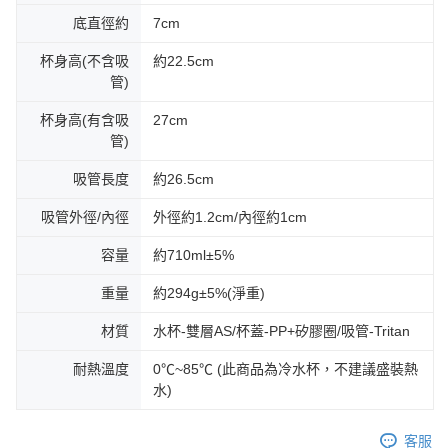
底直徑約
7cm
杯身高(不含吸
約22.5cm
管)
杯身高(有含吸
27cm
管)
吸管長度
約26.5cm
吸管外徑/內徑
外徑約1.2cm/內徑約1cm
容量
約710ml±5%
重量
約294g±5%(淨重)
材質
水杯-雙層AS/杯蓋-PP+矽膠圈/吸管-Tritan
耐熱溫度
0℃~85℃ (此商品為冷水杯，不建議盛裝熱
水)
客服