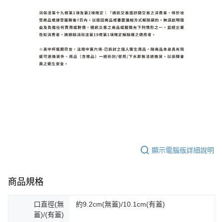
顯示電腦版詳細說明
商品規格
口直徑(無
約9.2cm(無蓋)/10.1cm(有蓋)
蓋)/(有蓋)