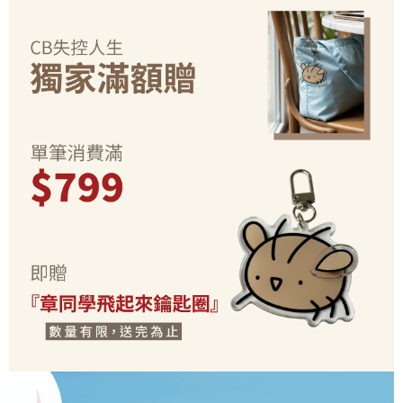
每筆NT$70，滿NT$899(含以上)免運費
由本公司與您本人進行分期帳單所需資料之確認、核對及更正。
客戶支援中心」
https://netprotections.freshdesk.com/support/home
3.完整用戶服務條款，請詳閱以下連結：
https://oppay.tw/userRule
為了避免耽誤您寶貴的收件時間，建議採用宅配方式配送商品。
【注意事項】
１．透過由恩沛科技股份有限公司提供之「AFTEE先享後付」服務完成之交
每筆NT$80，滿NT$1,500(含以上)免運費
易，需依本服務之必要範圍內提供個人資料，並將交易相關給付款項請求債
權轉讓予恩沛科技股份有限公司。
EZPost 中華郵政 (*Maximum item weight: 2kg.)
查看運費
２．關於個人資料處理事宜，請瀏覽以下網址：
https://aftee.tw/terms/#terms3
SF Express 順豐速運 (中港澳可填順豐站點點碼)
查看運費
３．未成年的使用者請事先徵得法定代理人或監護人之同意方可使用
「AFTEE先享後付」，若未經同意申辦者引起之損失，本公司不負相關責
任。
４．使用「AFTEE先享後付」時，將依據個別帳號之用戶狀況，依本公司即
時審查核予不同之上限額度；若仍有額度不足之情形，本公司將視審查結果
請求用戶進行身份認證。
５．嚴禁一人註冊多個帳號或使用他人資訊註冊。若發現惡意使用之情形，
恩沛科技股份有限公司將有權停止該用戶之使用額度並採取法律行動。