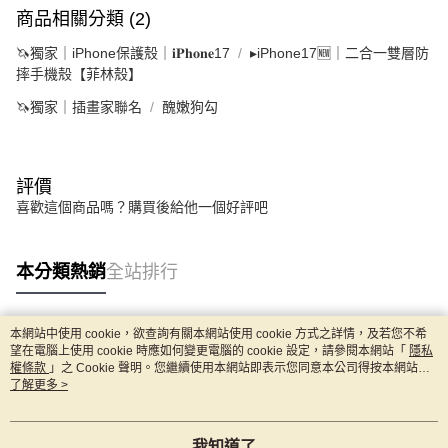
商品相關分類 (2)
🦄獨家｜iPhone保護殼｜𝐢𝐏𝐡𝐨𝐧𝐞17
▸iPhone17🆕｜二合一雙層防
摔手機殼【菲林殼】
🦄獨家｜插畫家聯名
醜嫩狗勾
評價
喜歡這個商品嗎？購買後給他一個好評吧
本分類熱銷
全站排行
本網站中使用 cookie，欲查詢有關本網站使用 cookie 方式之詳情，及若您不希
熱門標籤
望在電腦上使用 cookie 時應如何變更電腦的 cookie 設定，請參閱本網站「
隱私
權條款
」之 Cookie 聲明。您繼續使用本網站即表示您同意本公司得按本網站使
用條款之 Cookie 聲明使用 cookie。
了解更多 >
我知道了