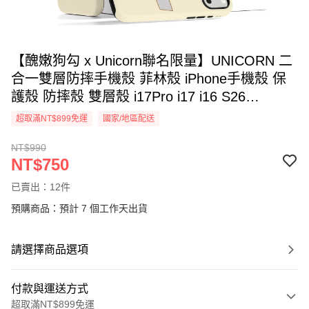
【醜嫩狗勾 x Unicorn聯名限量】UNICORN 二
合一雙層防摔手機殼 菲林殼 iPhone手機殼 保
護殼 防摔殼 雙層殼 i17Pro i17 i16 S26
S26Ultra S26+
超取滿NT$899免運
國家/地區配送
NT$990
NT$750
已賣出：12件
預購商品：預計 7 個工作天出貨
請選擇商品選項
付款與運送方式
超取滿NT$899免運