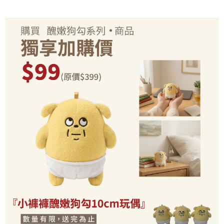
2.基於同意付款使用「大哥付你分期」之契約關係目的，商店將以您的個人
付款後7-11取貨(出貨較快)
※ 交易是否成功請以「AFTEE先享後付 」之結帳頁面顯示為準，若有關於
資料（包含姓名、電話或地址）提供予台灣大哥大進項蒐集、處理及利用，
是否繳費成功／繳費後需取消欲退款等相關疑問，請聯繫「AFTEE先享後付
每筆NT$70，滿NT$899(含以上)免運費
由本公司與您本人進行分期帳單所需資料之確認、核對及更正。
客戶支援中心」
https://netprotections.freshdesk.com/support/home
3.完整用戶服務條款，請詳閱以下連結：
https://oppay.tw/userRule
為了避免耽誤您寶貴的收件時間，建議採用宅配方式配送商品。
【注意事項】
１．透過由恩沛科技股份有限公司提供之「AFTEE先享後付」服務完成之交
每筆NT$80，滿NT$1,500(含以上)免運費
易，需依本服務之必要範圍內提供個人資料，並將交易相關給付款項請求債
權轉讓予恩沛科技股份有限公司。
EZPost 中華郵政 (*Maximum item weight: 2kg.)
查看運費
２．關於個人資料處理事宜，請瀏覽以下網址：
https://aftee.tw/terms/#terms3
SF Express 順豐速運 (中港澳可填順豐站點點碼)
查看運費
３．未成年的使用者請事先徵得法定代理人或監護人之同意方可使用
「AFTEE先享後付」，若未經同意申辦者引起之損失，本公司不負相關責
任。
４．使用「AFTEE先享後付」時，將依據個別帳號之用戶狀況，依本公司即
時審查核予不同之上限額度；若仍有額度不足之情形，本公司將視審查結果
請求用戶進行身份認證。
５．嚴禁一人註冊多個帳號或使用他人資訊註冊。若發現惡意使用之情形，
恩沛科技股份有限公司將有權停止該用戶之使用額度並採取法律行動。