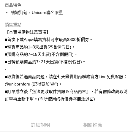
商品特色
全盈+PAY
醜嫩狗勾 x Unicorn聯名限量
大哥付你分期
銷售重點
相關說明
【本賣場購物注意事項】
【大哥付你分期使用說明】
AFTEE先享後付
1.本服務由台灣大哥大提供，台灣大哥大用戶可立即使用無須另外申請。
■首次下載App&填寫資料可拿最高$300折價券。
2.付款方式選擇「大哥付你分期」，訂單成立後會自動跳轉到大哥付的交易
相關說明
■現貨商品約1~3天出貨(不含例假日)。
流程，驗證手機門號後，選擇欲分期的期數、繳款截止日，確認付款後即完
【關於「AFTEE先享後付」】
■預購商品約7~15天出貨(不含例假日)。
成交易。
ATM付款
AFTEE先享後付是「在收到商品之後才付款」的支付方式。 讓您購物簡單
3.實際核准額度、可分期數及費用金額請依後續交易確認頁面所載為準。
■日韓預購商品約7~21天出貨(不含例假日)。
便利好安心！
4.訂單成立30分鐘內，如未前往確認交易或遇審核未通過，訂單將自動取
１．簡單：不需註冊會員、不需綁卡、不需儲值。
-
運送方式
消。如遇「轉專審核」未通過狀況，表示未達大哥付你分期系統評分，恕無
２．便利：只要手機號碼，簡訊認證，即可結帳。
法說明評估內容。
■取貨後若遇商品問題，請在七天鑑賞期內聯絡官方Line免費客服：
３．安心：先確認商品／服務後，再付款。
全家取貨付款
【繳款方式說明】
@unicornforu (記得要加"@")。
1.分期款項不併入電信帳單，「大哥付你分期」於每月結算日後寄送繳費提
每筆NT$70，滿NT$1,000(含以上)免運費
【「AFTEE先享後付」結帳流程】
■訂單成立後『無法更改取件資訊＆商品內容』，若有需修改請取消
醒簡訊。
１．於結帳方式選擇「AFTEE先享後付」後，將跳轉至「AFTEE先享後付」
2.透過簡訊連結打開帳單後，可選擇「超商條碼／台灣大直營門市／銀行轉
訂單再重新下單。(※所使用的折價券將無法退回)
付款後全家取貨
結帳頁面，進行簡訊認證並確認金額後，即可完成結帳。
帳／街口支付／iPASS MONEY」等通路繳費。
２．訂單成立數日內，您將收到繳費通知簡訊。
每筆NT$70，滿NT$899(含以上)免運費
３．收到繳費通知簡訊後14天內，點擊此簡訊中的連結，可透過四大超商／
【注意事項】
ATM／網路銀行／等多元方式進行付款，方視為交易完成。
7-11取貨（物流比較快）
1.本服務係由「台灣大哥大股份有限公司」（以下簡稱本公司）所提供，讓
※ 請注意：結帳手續完成當下不需立刻繳費，但若您需要取消訂單，請聯絡
用戶於交易時，得透過本服務購買商品或服務，並由商店將買賣／分期付款
詳細說明
相關推薦
每筆NT$70，滿NT$1,000(含以上)免運費
購買商品的店家。未經商家同意取消之訂單仍視為有效，需透過AFTEE先享
買賣價金債權讓與本公司後，依約使用本公司帳單繳交帳款。
後付繳納相關費用。