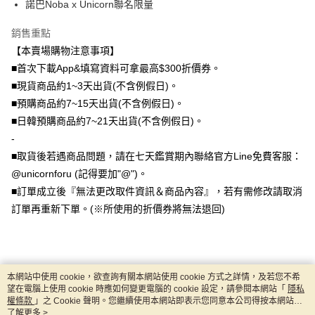
諾巴Noba x Unicorn聯名限量
大哥付你分期
銷售重點
相關說明
【本賣場購物注意事項】
【大哥付你分期使用說明】
AFTEE先享後付
1.本服務由台灣大哥大提供，台灣大哥大用戶可立即使用無須另外申請。
■首次下載App&填寫資料可拿最高$300折價券。
2.付款方式選擇「大哥付你分期」，訂單成立後會自動跳轉到大哥付的交易
相關說明
■現貨商品約1~3天出貨(不含例假日)。
流程，驗證手機門號後，選擇欲分期的期數、繳款截止日，確認付款後即完
【關於「AFTEE先享後付」】
■預購商品約7~15天出貨(不含例假日)。
成交易。
ATM付款
AFTEE先享後付是「在收到商品之後才付款」的支付方式。 讓您購物簡單
3.實際核准額度、可分期數及費用金額請依後續交易確認頁面所載為準。
■日韓預購商品約7~21天出貨(不含例假日)。
便利好安心！
4.訂單成立30分鐘內，如未前往確認交易或遇審核未通過，訂單將自動取
１．簡單：不需註冊會員、不需綁卡、不需儲值。
-
運送方式
消。如遇「轉專審核」未通過狀況，表示未達大哥付你分期系統評分，恕無
２．便利：只要手機號碼，簡訊認證，即可結帳。
法說明評估內容。
■取貨後若遇商品問題，請在七天鑑賞期內聯絡官方Line免費客服：
３．安心：先確認商品／服務後，再付款。
全家取貨付款
【繳款方式說明】
@unicornforu (記得要加"@")。
1.分期款項不併入電信帳單，「大哥付你分期」於每月結算日後寄送繳費提
每筆NT$70，滿NT$1,000(含以上)免運費
【「AFTEE先享後付」結帳流程】
■訂單成立後『無法更改取件資訊＆商品內容』，若有需修改請取消
醒簡訊。
１．於結帳方式選擇「AFTEE先享後付」後，將跳轉至「AFTEE先享後付」
2.透過簡訊連結打開帳單後，可選擇「超商條碼／台灣大直營門市／銀行轉
訂單再重新下單。(※所使用的折價券將無法退回)
付款後全家取貨
結帳頁面，進行簡訊認證並確認金額後，即可完成結帳。
帳／街口支付／iPASS MONEY」等通路繳費。
２．訂單成立數日內，您將收到繳費通知簡訊。
每筆NT$70，滿NT$899(含以上)免運費
３．收到繳費通知簡訊後14天內，點擊此簡訊中的連結，可透過四大超商／
【注意事項】
ATM／網路銀行／等多元方式進行付款，方視為交易完成。
7-11取貨（物流比較快）
1.本服務係由「台灣大哥大股份有限公司」（以下簡稱本公司）所提供，讓
※ 請注意：結帳手續完成當下不需立刻繳費，但若您需要取消訂單，請聯絡
用戶於交易時，得透過本服務購買商品或服務，並由商店將買賣／分期付款
詳細說明
相關推薦
每筆NT$70，滿NT$1,000(含以上)免運費
購買商品的店家。未經商家同意取消之訂單仍視為有效，需透過AFTEE先享
本網站中使用 cookie，欲查詢有關本網站使用 cookie 方式之詳情，及若您不希
買賣價金債權讓與本公司後，依約使用本公司帳單繳交帳款。
後付繳納相關費用。
望在電腦上使用 cookie 時應如何變更電腦的 cookie 設定，請參閱本網站「
隱私
2.基於同意付款使用「大哥付你分期」之契約關係目的，商店將以您的個人
付款後7-11取貨(出貨較快)
※ 交易是否成功請以「AFTEE先享後付 」之結帳頁面顯示為準，若有關於
權條款
」之 Cookie 聲明。您繼續使用本網站即表示您同意本公司得按本網站使
資料（包含姓名、電話或地址）提供予台灣大哥大進項蒐集、處理及利用，
是否繳費成功／繳費後需取消欲退款等相關疑問，請聯繫「AFTEE先享後付
用條款之 Cookie 聲明使用 cookie。
了解更多 >