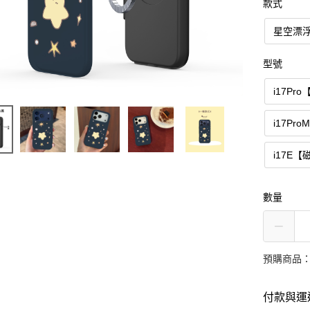
款式
星空漂
型號
i17Pr
i17Pr
i17E
數量
預購商品：
付款與運