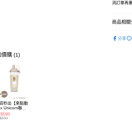
星展（
消訂單再重
台灣樂
中國信
Google Pa
全盈+PAY
商品相關分
大哥付你
🦄獨家｜iPho
相關說明
分享
防摔手機
【大哥付
AFTEE先
1.本服務
🛒新品速
2.付款方
價購 (1)
相關說明
🦄獨家｜
流程，驗
【關於「A
ATM付款
完成交易
AFTEE
3.實際核
便利好安
4.訂單成
１．簡單
消。如遇
２．便利
運送方式
無法說明
３．安心
【繳款方
全家取貨
1.分期款
【「AFT
醒簡訊。
每筆NT$7
１．於結帳
貨秒出【來點動
2.透過簡
x Unicorn聯
付」結帳
帳／街口支
】UNI Hē 有你
付款後全
２．訂單
$590
 夏日限定版-雙
$690
３．收到繳
每筆NT$7
透明隨行杯(附吸
【注意事
／ATM／
 710ml SGS認
1.本服務
※ 請注意
 吸管杯 水杯 可