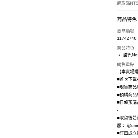
超取滿NT$
付款方式
商品特色
信用卡一
商品編號
11742740
信用卡分
商品特色
3 期 
諾巴Nob
6 期 
合作金
銷售重點
華南商
12 期
合作金
【本賣場
上海商
華南商
24 期
■首次下載
合作金
國泰世
上海商
華南商
■現貨商品
臺灣中
合作金
超商取貨
國泰世
上海商
匯豐（
■預購商品
華南商
臺灣中
國泰世
聯邦商
LINE Pay
上海商
■日韓預購
匯豐（
臺灣中
元大商
兆豐國
聯邦商
-
匯豐（
Apple Pay
玉山商
台中商
元大商
■取貨後若
聯邦商
台新國
華泰商
玉山商
街口支付
元大商
服： @uni
台灣樂
遠東國
台新國
玉山商
■訂單成
永豐商
台灣樂
悠遊付
台新國