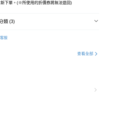
台灣）商業銀行
台新國際商業銀行
新下單。(※所使用的折價券將無法退回)
天信用卡公司
託商業銀行
台灣樂天信用卡公司
y
類 (3)
分期
ne保護殼｜𝐢𝐏𝐡𝐨𝐧𝐞17
▸iPhone17🆕｜二合一雙層
客服
殼【菲林殼】
你分期使用說明】
享後付
由台灣大哥大提供，台灣大哥大用戶可立即使用無須另外申請。
報
式選擇「大哥付你分期」，訂單成立後會自動跳轉到大哥付的交易
查看全部
插畫家聯名
諾巴Noba
證手機門號後，選擇欲分期的期數、繳款截止日，確認付款後即
FTEE先享後付」】
。
先享後付是「在收到商品之後才付款」的支付方式。 讓您購物簡單
准額度、可分期數及費用金額請依後續交易確認頁面所載為準。
心！
立30分鐘內，如未前往確認交易或遇審核未通過，訂單將自動取
：不需註冊會員、不需綁卡、不需儲值。
「轉專審核」未通過狀況，表示未達大哥付你分期系統評分，恕
：只要手機號碼，簡訊認證，即可結帳。
評估內容。
：先確認商品／服務後，再付款。
式說明】
付款
項不併入電信帳單，「大哥付你分期」於每月結算日後寄送繳費提
EE先享後付」結帳流程】
0，滿NT$1,000(含以上)免運費
方式選擇「AFTEE先享後付」後，將跳轉至「AFTEE先享後
訊連結打開帳單後，可選擇「超商條碼／台灣大直營門市／銀行轉
頁面，進行簡訊認證並確認金額後，即可完成結帳。
付／iPASS MONEY」等通路繳費。
家取貨
成立數日內，您將收到繳費通知簡訊。
費通知簡訊後14天內，點擊此簡訊中的連結，可透過四大超商
0，滿NT$899(含以上)免運費
項】
網路銀行／等多元方式進行付款，方視為交易完成。
係由「台灣大哥大股份有限公司」（以下簡稱本公司）所提供，讓
：結帳手續完成當下不需立刻繳費，但若您需要取消訂單，請聯