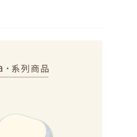
貨（物流比較快）
易時，得透過本服務購買商品或服務，並由商店將買賣／分期付
的店家。未經商家同意取消之訂單仍視為有效，需透過AFTEE
金債權讓與本公司後，依約使用本公司帳單繳交帳款。
繳納相關費用。
0，滿NT$1,000(含以上)免運費
意付款使用「大哥付你分期」之契約關係目的，商店將以您的個人
否成功請以「AFTEE先享後付 」之結帳頁面顯示為準，若有關於
含姓名、電話或地址）提供予台灣大哥大進項蒐集、處理及利
功／繳費後需取消欲退款等相關疑問，請聯繫「AFTEE先享後
1取貨(出貨較快)
公司與您本人進行分期帳單所需資料之確認、核對及更正。
援中心」
https://netprotections.freshdesk.com/support/home
0，滿NT$899(含以上)免運費
戶服務條款，請詳閱以下連結：
https://oppay.tw/userRule
項】
耽誤您寶貴的收件時間，建議採用宅配方式配送商品。
恩沛科技股份有限公司提供之「AFTEE先享後付」服務完成之
依本服務之必要範圍內提供個人資料，並將交易相關給付款項請
0，滿NT$1,500(含以上)免運費
讓予恩沛科技股份有限公司。
個人資料處理事宜，請瀏覽以下網址：
郵政 (*Maximum item weight: 2kg.)
查看運費
ee.tw/terms/#terms3
年的使用者請事先徵得法定代理人或監護人之同意方可使用
ress 順豐速運 (中港澳可填順豐站點點碼)
查看運費
E先享後付」，若未經同意申辦者引起之損失，本公司不負相關責
AFTEE先享後付」時，將依據個別帳號之用戶狀況，依本公司
核予不同之上限額度；若仍有額度不足之情形，本公司將視審查
用戶進行身份認證。
一人註冊多個帳號或使用他人資訊註冊。若發現惡意使用之情
科技股份有限公司將有權停止該用戶之使用額度並採取法律行