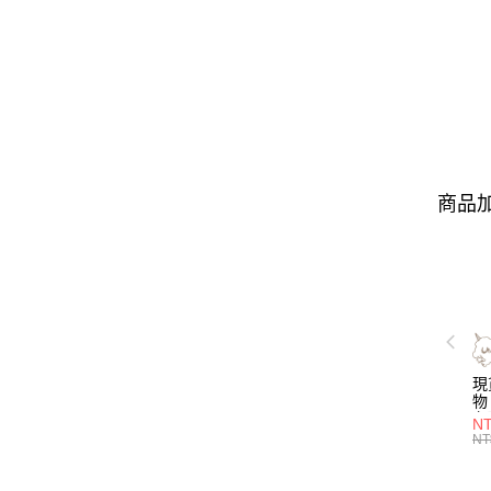
商品加
現
物 
名
NT
喝
NT
層
管)
證