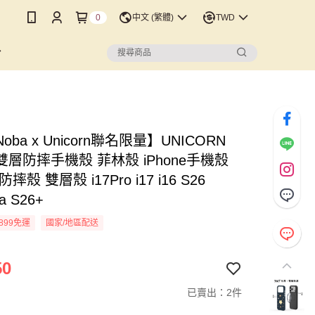
0
中文 (繁體)
TWD
ba x Unicorn聯名限量】UNICORN
層防摔手機殼 菲林殼 iPhone手機殼
摔殼 雙層殼 i17Pro i17 i16 S26
ra S26+
899免運
國家/地區配送
50
已賣出：2件