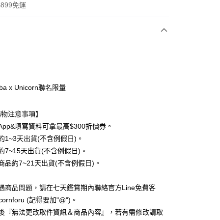
899免運
次付款
期付款
0 利率 每期
NT$250
21家銀行
a x Unicorn聯名限量
0 利率 每期
NT$125
21家銀行
庫商業銀行
第一商業銀行
業銀行
彰化商業銀行
 0 利率 每期
NT$62
21家銀行
庫商業銀行
第一商業銀行
購物注意事項】
業儲蓄銀行
台北富邦商業銀行
業銀行
彰化商業銀行
 0 利率 每期
NT$31
20家銀行
App&填寫資料可拿最高$300折價券。
庫商業銀行
第一商業銀行
華商業銀行
兆豐國際商業銀行
業儲蓄銀行
台北富邦商業銀行
業銀行
彰化商業銀行
約1~3天出貨(不含例假日)。
小企業銀行
台中商業銀行
庫商業銀行
第一商業銀行
付款
華商業銀行
兆豐國際商業銀行
業儲蓄銀行
台北富邦商業銀行
台灣）商業銀行
華泰商業銀行
約7~15天出貨(不含例假日)。
業銀行
彰化商業銀行
小企業銀行
台中商業銀行
華商業銀行
兆豐國際商業銀行
業銀行
遠東國際商業銀行
業儲蓄銀行
台北富邦商業銀行
商品約7~21天出貨(不含例假日)。
台灣）商業銀行
華泰商業銀行
小企業銀行
台中商業銀行
業銀行
永豐商業銀行
際商業銀行
臺灣中小企業銀行
業銀行
遠東國際商業銀行
台灣）商業銀行
華泰商業銀行
業銀行
星展（台灣）商業銀行
業銀行
匯豐（台灣）商業銀行
業銀行
永豐商業銀行
遇商品問題，請在七天鑑賞期內聯絡官方Line免費客
業銀行
遠東國際商業銀行
際商業銀行
中國信託商業銀行
業銀行
聯邦商業銀行
業銀行
星展（台灣）商業銀行
業銀行
永豐商業銀行
cornforu (記得要加"@")。
天信用卡公司
際商業銀行
元大商業銀行
際商業銀行
中國信託商業銀行
業銀行
星展（台灣）商業銀行
立後『無法更改取件資訊＆商品內容』，若有需修改請取
業銀行
玉山商業銀行
天信用卡公司
際商業銀行
中國信託商業銀行