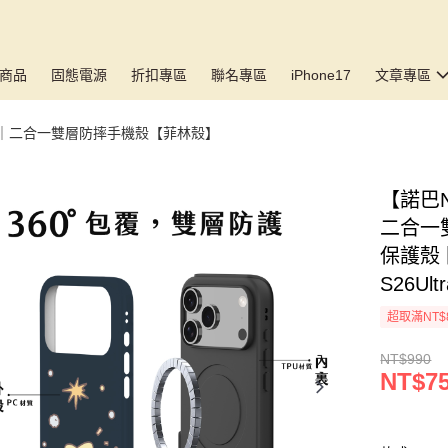
商品
固態電源
折扣專區
聯名專區
iPhone17
文章專區
17🆕｜二合一雙層防摔手機殼【菲林殼】
【諾巴No
二合一雙
保護殼 防
S26Ult
超取滿NT$
NT$990
NT$7