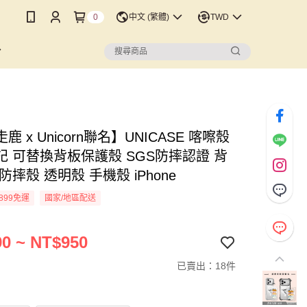
0
中文 (繁體)
TWD
鹿 x Unicorn聯名】UNICASE 喀嚓殼
記 可替換背板保護殼 SGS防摔認證 背
防摔殼 透明殼 手機殼 iPhone
899免運
國家/地區配送
0 ~ NT$950
已賣出：18件