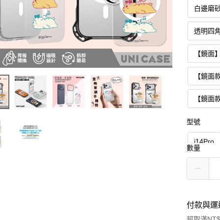
白邊磨
透明四
【鏡面
【鏡面
【鏡面
型號
i14Pro
數量
i13Pro
i15Pro
付款與運
i17Air
超取滿NT$