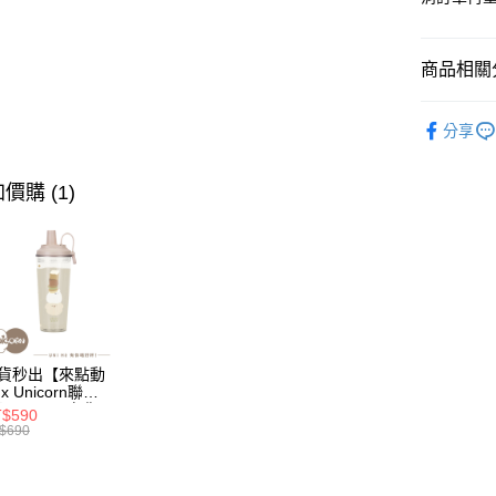
台灣樂
中國信
Google Pa
全盈+PAY
商品相關分
大哥付你
🦄獨家｜iPho
相關說明
分享
板手機殼
【大哥付
AFTEE先
1.本服務
🛒新品速
2.付款方
價購 (1)
相關說明
🦄獨家｜
流程，驗
【關於「A
ATM付款
完成交易
AFTEE
3.實際核
便利好安
4.訂單成
１．簡單
消。如遇
２．便利
運送方式
無法說明
３．安心
【繳款方
全家取貨
1.分期款
【「AFT
醒簡訊。
每筆NT$7
１．於結帳
貨秒出【來點動
2.透過簡
x Unicorn聯
付」結帳
帳／街口支
】UNI Hē 有你
付款後全
２．訂單
$590
 夏日限定版-雙
$690
３．收到繳
每筆NT$7
透明隨行杯(附吸
【注意事
／ATM／
 710ml SGS認
1.本服務
※ 請注意
 吸管杯 水杯 可
7-11取
用戶於交
絡購買商品