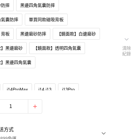
砂防摔
黑邊四角氣囊防摔
角氣囊防摔
單買同款磁吸背板
】背板
黑邊磨砂防摔
【鏡面款】白邊磨砂
款】黑邊磨砂
【鏡面款】透明四角氣囊
清除
紀錄
款】黑邊四角氣囊
i14ProMax
i14.i13
i13Pro
Max
i16Pro
i16ProMax
i16
i15ProMax
i15
i17ProMax
i17
送方式
i17Pro
899免運