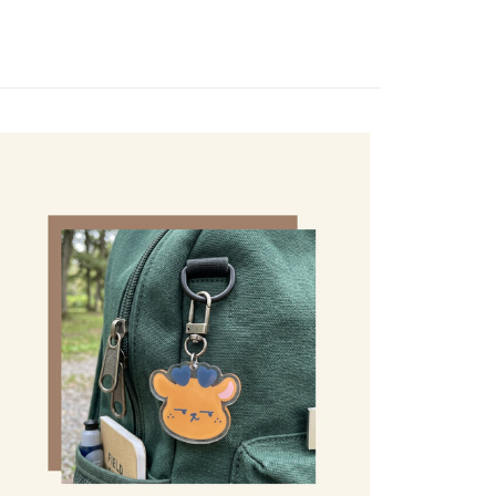
金債權讓與本公司後，依約使用本公司帳單繳交帳款。
繳納相關費用。
0，滿NT$1,000(含以上)免運費
意付款使用「大哥付你分期」之契約關係目的，商店將以您的個人
否成功請以「AFTEE先享後付 」之結帳頁面顯示為準，若有關於
含姓名、電話或地址）提供予台灣大哥大進項蒐集、處理及利
功／繳費後需取消欲退款等相關疑問，請聯繫「AFTEE先享後
1取貨(出貨較快)
公司與您本人進行分期帳單所需資料之確認、核對及更正。
援中心」
https://netprotections.freshdesk.com/support/home
0，滿NT$899(含以上)免運費
戶服務條款，請詳閱以下連結：
https://oppay.tw/userRule
項】
耽誤您寶貴的收件時間，建議採用宅配方式配送商品。
恩沛科技股份有限公司提供之「AFTEE先享後付」服務完成之
依本服務之必要範圍內提供個人資料，並將交易相關給付款項請
0，滿NT$1,500(含以上)免運費
讓予恩沛科技股份有限公司。
個人資料處理事宜，請瀏覽以下網址：
郵政 (*Maximum item weight: 2kg.)
查看運費
ee.tw/terms/#terms3
年的使用者請事先徵得法定代理人或監護人之同意方可使用
ress 順豐速運 (中港澳可填順豐站點點碼)
查看運費
E先享後付」，若未經同意申辦者引起之損失，本公司不負相關責
AFTEE先享後付」時，將依據個別帳號之用戶狀況，依本公司
核予不同之上限額度；若仍有額度不足之情形，本公司將視審查
用戶進行身份認證。
一人註冊多個帳號或使用他人資訊註冊。若發現惡意使用之情
科技股份有限公司將有權停止該用戶之使用額度並採取法律行