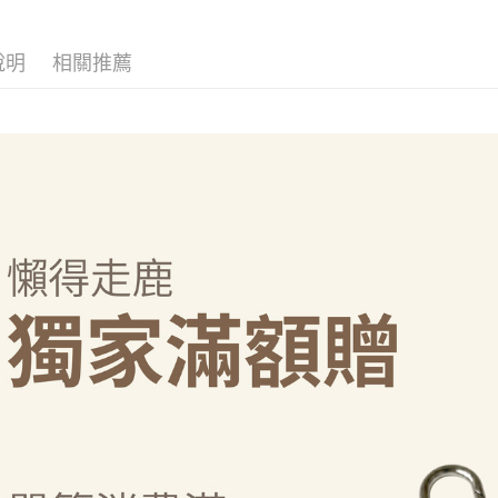
珍珠 可手提 透
款買賣價
先享後付
每筆NT$7
水壺 隨行杯 杯
2.基於同
※ 交易是
 環保杯
資料（包
是否繳費成
付款後7-1
說明
相關推薦
用，由本
付客戶支
每筆NT$7
3.完整用
【注意事
為了避免
１．透過由
交易，需
每筆NT$8
求債權轉
２．關於
EZPost 中華
https://aft
３．未成
SF Exp
「AFTE
任。
４．使用「
即時審查
結果請求
５．嚴禁
形，恩沛
動。