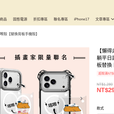
商品
固態電源
折扣專區
聯名專區
iPhone17
文章專區
E 喀嚓殼【替換背板手機殼】
【懶得走
躺平日
板替換 
超取滿NT$
NT$1,280
NT$29
款式