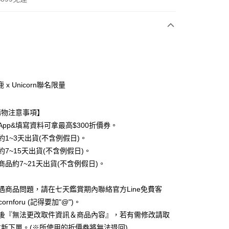
次付款
期付款
0 利率 每期
NT$96
21家銀行
 x Unicorn聯名限量
0 利率 每期
NT$48
21家銀行
庫商業銀行
第一商業銀行
業銀行
彰化商業銀行
 0 利率 每期
NT$24
21家銀行
庫商業銀行
第一商業銀行
購物注意事項】
業儲蓄銀行
台北富邦商業銀行
業銀行
彰化商業銀行
 0 利率 每期
NT$12
20家銀行
App&填寫資料可拿最高$300折價券。
庫商業銀行
第一商業銀行
華商業銀行
兆豐國際商業銀行
業儲蓄銀行
台北富邦商業銀行
業銀行
彰化商業銀行
約1~3天出貨(不含例假日)。
小企業銀行
台中商業銀行
庫商業銀行
第一商業銀行
付款
華商業銀行
兆豐國際商業銀行
業儲蓄銀行
台北富邦商業銀行
台灣）商業銀行
華泰商業銀行
約7~15天出貨(不含例假日)。
業銀行
彰化商業銀行
小企業銀行
台中商業銀行
華商業銀行
兆豐國際商業銀行
業銀行
遠東國際商業銀行
業儲蓄銀行
台北富邦商業銀行
商品約7~21天出貨(不含例假日)。
台灣）商業銀行
華泰商業銀行
小企業銀行
台中商業銀行
業銀行
永豐商業銀行
際商業銀行
臺灣中小企業銀行
業銀行
遠東國際商業銀行
台灣）商業銀行
華泰商業銀行
業銀行
星展（台灣）商業銀行
業銀行
匯豐（台灣）商業銀行
業銀行
永豐商業銀行
遇商品問題，請在七天鑑賞期內聯絡官方Line免費客
業銀行
遠東國際商業銀行
際商業銀行
中國信託商業銀行
業銀行
聯邦商業銀行
業銀行
星展（台灣）商業銀行
業銀行
永豐商業銀行
cornforu (記得要加"@")。
天信用卡公司
際商業銀行
元大商業銀行
際商業銀行
中國信託商業銀行
業銀行
星展（台灣）商業銀行
立後『無法更改取件資訊＆商品內容』，若有需修改請取
業銀行
玉山商業銀行
天信用卡公司
際商業銀行
中國信託商業銀行
台灣）商業銀行
台新國際商業銀行
新下單。(※所使用的折價券將無法退回)