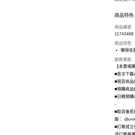
付款方式
商品特色
信用卡一
商品編號
11743468
信用卡分
商品特色
3 期 
懶得走鹿
6 期 
合作金
銷售重點
華南商
12 期
合作金
【本賣場
上海商
華南商
24 期
■首次下載
合作金
國泰世
上海商
華南商
■現貨商品
臺灣中
合作金
超商取貨
國泰世
上海商
匯豐（
■預購商品
華南商
臺灣中
國泰世
聯邦商
LINE Pay
上海商
■日韓預購
匯豐（
臺灣中
元大商
兆豐國
聯邦商
-
匯豐（
Apple Pay
玉山商
台中商
元大商
■取貨後若
聯邦商
台新國
華泰商
玉山商
街口支付
元大商
服： @uni
台灣樂
遠東國
台新國
玉山商
■訂單成
永豐商
台灣樂
悠遊付
台新國
星展（
消訂單再重