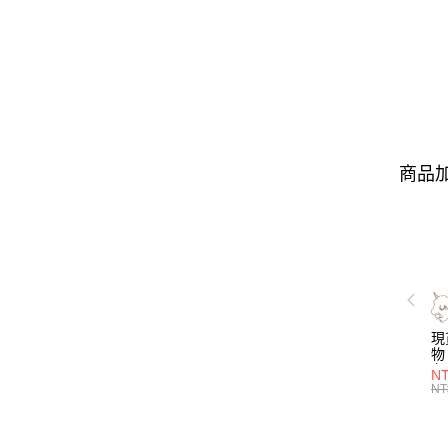
商品加
現
物 
名
NT
喝
NT
層
管)
證