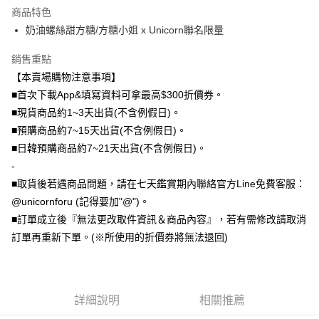
商品特色
全盈+PAY
奶油螺絲甜方糖/方糖小姐 x Unicorn聯名限量
大哥付你分期
銷售重點
相關說明
【本賣場購物注意事項】
【大哥付你分期使用說明】
AFTEE先享後付
1.本服務由台灣大哥大提供，台灣大哥大用戶可立即使用無須另外申請。
■首次下載App&填寫資料可拿最高$300折價券。
2.付款方式選擇「大哥付你分期」，訂單成立後會自動跳轉到大哥付的交易
相關說明
■現貨商品約1~3天出貨(不含例假日)。
流程，驗證手機門號後，選擇欲分期的期數、繳款截止日，確認付款後即完
【關於「AFTEE先享後付」】
■預購商品約7~15天出貨(不含例假日)。
成交易。
ATM付款
AFTEE先享後付是「在收到商品之後才付款」的支付方式。 讓您購物簡單
3.實際核准額度、可分期數及費用金額請依後續交易確認頁面所載為準。
■日韓預購商品約7~21天出貨(不含例假日)。
便利好安心！
4.訂單成立30分鐘內，如未前往確認交易或遇審核未通過，訂單將自動取
１．簡單：不需註冊會員、不需綁卡、不需儲值。
-
運送方式
消。如遇「轉專審核」未通過狀況，表示未達大哥付你分期系統評分，恕無
２．便利：只要手機號碼，簡訊認證，即可結帳。
法說明評估內容。
■取貨後若遇商品問題，請在七天鑑賞期內聯絡官方Line免費客服：
３．安心：先確認商品／服務後，再付款。
全家取貨付款
【繳款方式說明】
@unicornforu (記得要加"@")。
1.分期款項不併入電信帳單，「大哥付你分期」於每月結算日後寄送繳費提
每筆NT$70，滿NT$1,000(含以上)免運費
【「AFTEE先享後付」結帳流程】
■訂單成立後『無法更改取件資訊＆商品內容』，若有需修改請取消
醒簡訊。
１．於結帳方式選擇「AFTEE先享後付」後，將跳轉至「AFTEE先享後付」
2.透過簡訊連結打開帳單後，可選擇「超商條碼／台灣大直營門市／銀行轉
訂單再重新下單。(※所使用的折價券將無法退回)
付款後全家取貨
結帳頁面，進行簡訊認證並確認金額後，即可完成結帳。
帳／街口支付／iPASS MONEY」等通路繳費。
２．訂單成立數日內，您將收到繳費通知簡訊。
每筆NT$70，滿NT$899(含以上)免運費
３．收到繳費通知簡訊後14天內，點擊此簡訊中的連結，可透過四大超商／
【注意事項】
ATM／網路銀行／等多元方式進行付款，方視為交易完成。
7-11取貨（物流比較快）
1.本服務係由「台灣大哥大股份有限公司」（以下簡稱本公司）所提供，讓
※ 請注意：結帳手續完成當下不需立刻繳費，但若您需要取消訂單，請聯絡
用戶於交易時，得透過本服務購買商品或服務，並由商店將買賣／分期付款
詳細說明
相關推薦
每筆NT$70，滿NT$1,000(含以上)免運費
購買商品的店家。未經商家同意取消之訂單仍視為有效，需透過AFTEE先享
買賣價金債權讓與本公司後，依約使用本公司帳單繳交帳款。
後付繳納相關費用。