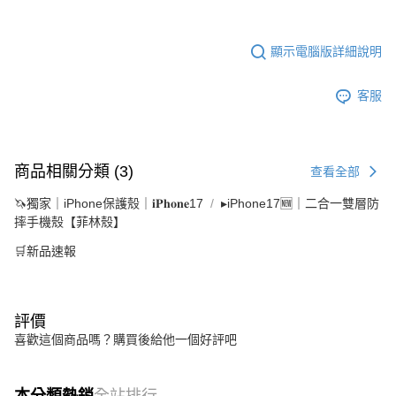
顯示電腦版詳細說明
客服
商品相關分類 (3)
查看全部
🦄獨家｜iPhone保護殼｜𝐢𝐏𝐡𝐨𝐧𝐞17
▸iPhone17🆕｜二合一雙層防
摔手機殼【菲林殼】
🛒新品速報
評價
喜歡這個商品嗎？購買後給他一個好評吧