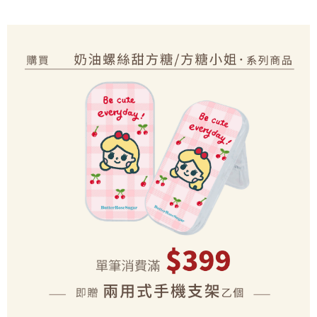
2.基於同意付款使用「大哥付你分期」之契約關係目的，商店將以您的個人
付款後7-11取貨(出貨較快)
※ 交易是否成功請以「AFTEE先享後付 」之結帳頁面顯示為準，若有關於
資料（包含姓名、電話或地址）提供予台灣大哥大進項蒐集、處理及利用，
是否繳費成功／繳費後需取消欲退款等相關疑問，請聯繫「AFTEE先享後付
每筆NT$70，滿NT$899(含以上)免運費
由本公司與您本人進行分期帳單所需資料之確認、核對及更正。
客戶支援中心」
https://netprotections.freshdesk.com/support/home
3.完整用戶服務條款，請詳閱以下連結：
https://oppay.tw/userRule
為了避免耽誤您寶貴的收件時間，建議採用宅配方式配送商品。
【注意事項】
１．透過由恩沛科技股份有限公司提供之「AFTEE先享後付」服務完成之交
每筆NT$80，滿NT$1,500(含以上)免運費
易，需依本服務之必要範圍內提供個人資料，並將交易相關給付款項請求債
權轉讓予恩沛科技股份有限公司。
EZPost 中華郵政 (*Maximum item weight: 2kg.)
查看運費
２．關於個人資料處理事宜，請瀏覽以下網址：
https://aftee.tw/terms/#terms3
SF Express 順豐速運 (中港澳可填順豐站點點碼)
查看運費
３．未成年的使用者請事先徵得法定代理人或監護人之同意方可使用
「AFTEE先享後付」，若未經同意申辦者引起之損失，本公司不負相關責
任。
４．使用「AFTEE先享後付」時，將依據個別帳號之用戶狀況，依本公司即
時審查核予不同之上限額度；若仍有額度不足之情形，本公司將視審查結果
請求用戶進行身份認證。
５．嚴禁一人註冊多個帳號或使用他人資訊註冊。若發現惡意使用之情形，
恩沛科技股份有限公司將有權停止該用戶之使用額度並採取法律行動。