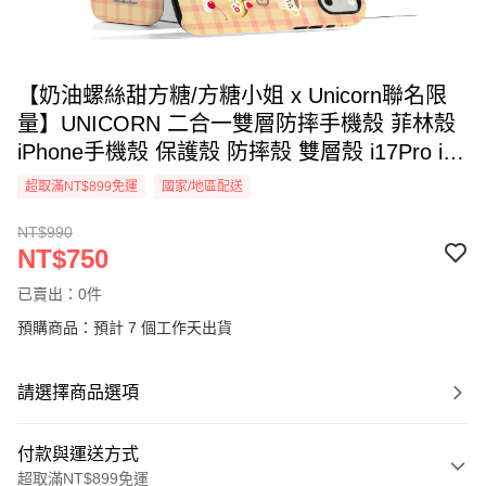
【奶油螺絲甜方糖/方糖小姐 x Unicorn聯名限
量】UNICORN 二合一雙層防摔手機殼 菲林殼
iPhone手機殼 保護殼 防摔殼 雙層殼 i17Pro i17
i16 S26 S26Ultra S26+
超取滿NT$899免運
國家/地區配送
NT$990
NT$750
已賣出：0件
預購商品：預計 7 個工作天出貨
請選擇商品選項
付款與運送方式
超取滿NT$899免運