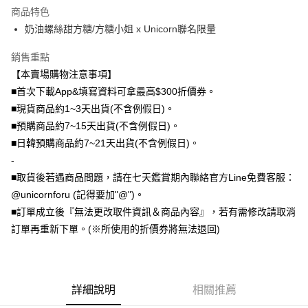
商品特色
全盈+PAY
奶油螺絲甜方糖/方糖小姐 x Unicorn聯名限量
大哥付你分期
銷售重點
相關說明
【本賣場購物注意事項】
【大哥付你分期使用說明】
AFTEE先享後付
1.本服務由台灣大哥大提供，台灣大哥大用戶可立即使用無須另外申請。
■首次下載App&填寫資料可拿最高$300折價券。
2.付款方式選擇「大哥付你分期」，訂單成立後會自動跳轉到大哥付的交易
相關說明
■現貨商品約1~3天出貨(不含例假日)。
流程，驗證手機門號後，選擇欲分期的期數、繳款截止日，確認付款後即完
【關於「AFTEE先享後付」】
■預購商品約7~15天出貨(不含例假日)。
成交易。
ATM付款
AFTEE先享後付是「在收到商品之後才付款」的支付方式。 讓您購物簡單
3.實際核准額度、可分期數及費用金額請依後續交易確認頁面所載為準。
■日韓預購商品約7~21天出貨(不含例假日)。
便利好安心！
4.訂單成立30分鐘內，如未前往確認交易或遇審核未通過，訂單將自動取
１．簡單：不需註冊會員、不需綁卡、不需儲值。
-
運送方式
消。如遇「轉專審核」未通過狀況，表示未達大哥付你分期系統評分，恕無
２．便利：只要手機號碼，簡訊認證，即可結帳。
法說明評估內容。
■取貨後若遇商品問題，請在七天鑑賞期內聯絡官方Line免費客服：
３．安心：先確認商品／服務後，再付款。
全家取貨付款
【繳款方式說明】
@unicornforu (記得要加"@")。
1.分期款項不併入電信帳單，「大哥付你分期」於每月結算日後寄送繳費提
每筆NT$70，滿NT$1,000(含以上)免運費
【「AFTEE先享後付」結帳流程】
■訂單成立後『無法更改取件資訊＆商品內容』，若有需修改請取消
醒簡訊。
１．於結帳方式選擇「AFTEE先享後付」後，將跳轉至「AFTEE先享後付」
2.透過簡訊連結打開帳單後，可選擇「超商條碼／台灣大直營門市／銀行轉
訂單再重新下單。(※所使用的折價券將無法退回)
付款後全家取貨
結帳頁面，進行簡訊認證並確認金額後，即可完成結帳。
帳／街口支付／iPASS MONEY」等通路繳費。
２．訂單成立數日內，您將收到繳費通知簡訊。
每筆NT$70，滿NT$899(含以上)免運費
３．收到繳費通知簡訊後14天內，點擊此簡訊中的連結，可透過四大超商／
【注意事項】
ATM／網路銀行／等多元方式進行付款，方視為交易完成。
7-11取貨（物流比較快）
1.本服務係由「台灣大哥大股份有限公司」（以下簡稱本公司）所提供，讓
※ 請注意：結帳手續完成當下不需立刻繳費，但若您需要取消訂單，請聯絡
用戶於交易時，得透過本服務購買商品或服務，並由商店將買賣／分期付款
詳細說明
相關推薦
每筆NT$70，滿NT$1,000(含以上)免運費
購買商品的店家。未經商家同意取消之訂單仍視為有效，需透過AFTEE先享
買賣價金債權讓與本公司後，依約使用本公司帳單繳交帳款。
後付繳納相關費用。