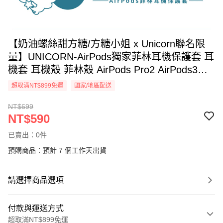
【奶油螺絲甜方糖/方糖小姐 x Unicorn聯名限
量】UNICORN-AirPods獨家菲林耳機保護套 耳
機套 耳機殼 菲林殼 AirPods Pro2 AirPods3
AirPods4
超取滿NT$899免運
國家/地區配送
NT$699
NT$590
已賣出：0件
預購商品：預計 7 個工作天出貨
請選擇商品選項
付款與運送方式
超取滿NT$899免運