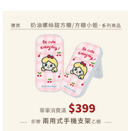
2.基於同意付款使用「大哥付你分期」之契約關係目的，商店將以您的個人
付款後7-11取貨(出貨較快)
※ 交易是否成功請以「AFTEE先享後付 」之結帳頁面顯示為準，若有關於
資料（包含姓名、電話或地址）提供予台灣大哥大進項蒐集、處理及利用，
是否繳費成功／繳費後需取消欲退款等相關疑問，請聯繫「AFTEE先享後付
每筆NT$70，滿NT$899(含以上)免運費
由本公司與您本人進行分期帳單所需資料之確認、核對及更正。
客戶支援中心」
https://netprotections.freshdesk.com/support/home
3.完整用戶服務條款，請詳閱以下連結：
https://oppay.tw/userRule
為了避免耽誤您寶貴的收件時間，建議採用宅配方式配送商品。
【注意事項】
１．透過由恩沛科技股份有限公司提供之「AFTEE先享後付」服務完成之交
每筆NT$80，滿NT$1,500(含以上)免運費
易，需依本服務之必要範圍內提供個人資料，並將交易相關給付款項請求債
權轉讓予恩沛科技股份有限公司。
EZPost 中華郵政 (*Maximum item weight: 2kg.)
查看運費
２．關於個人資料處理事宜，請瀏覽以下網址：
https://aftee.tw/terms/#terms3
SF Express 順豐速運 (中港澳可填順豐站點點碼)
查看運費
３．未成年的使用者請事先徵得法定代理人或監護人之同意方可使用
「AFTEE先享後付」，若未經同意申辦者引起之損失，本公司不負相關責
任。
４．使用「AFTEE先享後付」時，將依據個別帳號之用戶狀況，依本公司即
時審查核予不同之上限額度；若仍有額度不足之情形，本公司將視審查結果
請求用戶進行身份認證。
５．嚴禁一人註冊多個帳號或使用他人資訊註冊。若發現惡意使用之情形，
恩沛科技股份有限公司將有權停止該用戶之使用額度並採取法律行動。