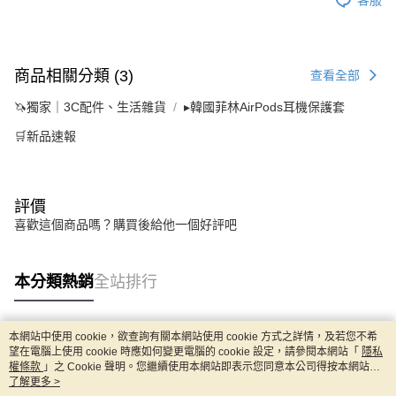
商品相關分類 (3)
查看全部
🦄獨家｜3C配件、生活雜貨
▸韓國菲林AirPods耳機保護套
🛒新品速報
評價
喜歡這個商品嗎？購買後給他一個好評吧
本分類熱銷
全站排行
本網站中使用 cookie，欲查詢有關本網站使用 cookie 方式之詳情，及若您不希
熱門標籤
望在電腦上使用 cookie 時應如何變更電腦的 cookie 設定，請參閱本網站「
隱私
權條款
」之 Cookie 聲明。您繼續使用本網站即表示您同意本公司得按本網站使
用條款之 Cookie 聲明使用 cookie。
了解更多 >