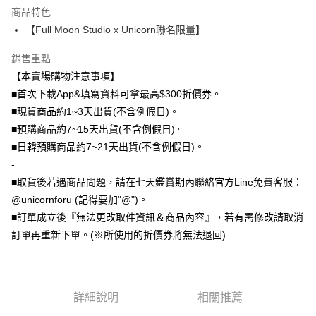
商品特色
全盈+PAY
【Full Moon Studio x Unicorn聯名限量】
大哥付你分期
銷售重點
相關說明
【本賣場購物注意事項】
【大哥付你分期使用說明】
AFTEE先享後付
1.本服務由台灣大哥大提供，台灣大哥大用戶可立即使用無須另外申請。
■首次下載App&填寫資料可拿最高$300折價券。
2.付款方式選擇「大哥付你分期」，訂單成立後會自動跳轉到大哥付的交易
相關說明
■現貨商品約1~3天出貨(不含例假日)。
流程，驗證手機門號後，選擇欲分期的期數、繳款截止日，確認付款後即完
【關於「AFTEE先享後付」】
■預購商品約7~15天出貨(不含例假日)。
成交易。
ATM付款
AFTEE先享後付是「在收到商品之後才付款」的支付方式。 讓您購物簡單
3.實際核准額度、可分期數及費用金額請依後續交易確認頁面所載為準。
■日韓預購商品約7~21天出貨(不含例假日)。
便利好安心！
4.訂單成立30分鐘內，如未前往確認交易或遇審核未通過，訂單將自動取
１．簡單：不需註冊會員、不需綁卡、不需儲值。
-
運送方式
消。如遇「轉專審核」未通過狀況，表示未達大哥付你分期系統評分，恕無
２．便利：只要手機號碼，簡訊認證，即可結帳。
法說明評估內容。
■取貨後若遇商品問題，請在七天鑑賞期內聯絡官方Line免費客服：
３．安心：先確認商品／服務後，再付款。
全家取貨付款
【繳款方式說明】
@unicornforu (記得要加"@")。
1.分期款項不併入電信帳單，「大哥付你分期」於每月結算日後寄送繳費提
每筆NT$70，滿NT$1,000(含以上)免運費
【「AFTEE先享後付」結帳流程】
■訂單成立後『無法更改取件資訊＆商品內容』，若有需修改請取消
醒簡訊。
１．於結帳方式選擇「AFTEE先享後付」後，將跳轉至「AFTEE先享後付」
2.透過簡訊連結打開帳單後，可選擇「超商條碼／台灣大直營門市／銀行轉
訂單再重新下單。(※所使用的折價券將無法退回)
付款後全家取貨
結帳頁面，進行簡訊認證並確認金額後，即可完成結帳。
帳／街口支付／iPASS MONEY」等通路繳費。
２．訂單成立數日內，您將收到繳費通知簡訊。
每筆NT$70，滿NT$899(含以上)免運費
３．收到繳費通知簡訊後14天內，點擊此簡訊中的連結，可透過四大超商／
【注意事項】
ATM／網路銀行／等多元方式進行付款，方視為交易完成。
7-11取貨（物流比較快）
1.本服務係由「台灣大哥大股份有限公司」（以下簡稱本公司）所提供，讓
※ 請注意：結帳手續完成當下不需立刻繳費，但若您需要取消訂單，請聯絡
用戶於交易時，得透過本服務購買商品或服務，並由商店將買賣／分期付款
詳細說明
相關推薦
每筆NT$70，滿NT$1,000(含以上)免運費
購買商品的店家。未經商家同意取消之訂單仍視為有效，需透過AFTEE先享
買賣價金債權讓與本公司後，依約使用本公司帳單繳交帳款。
後付繳納相關費用。