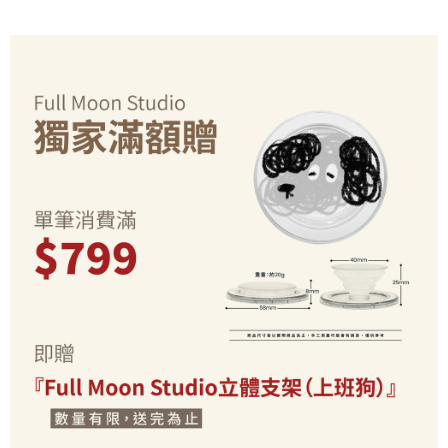
2.基於同意付款使用「大哥付你分期」之契約關係目的，商店將以您的個人
付款後7-11取貨(出貨較快)
※ 交易是否成功請以「AFTEE先享後付 」之結帳頁面顯示為準，若有關於
資料（包含姓名、電話或地址）提供予台灣大哥大進項蒐集、處理及利用，
是否繳費成功／繳費後需取消欲退款等相關疑問，請聯繫「AFTEE先享後付
每筆NT$70，滿NT$899(含以上)免運費
由本公司與您本人進行分期帳單所需資料之確認、核對及更正。
客戶支援中心」
https://netprotections.freshdesk.com/support/home
3.完整用戶服務條款，請詳閱以下連結：
https://oppay.tw/userRule
為了避免耽誤您寶貴的收件時間，建議採用宅配方式配送商品。
【注意事項】
１．透過由恩沛科技股份有限公司提供之「AFTEE先享後付」服務完成之交
每筆NT$80，滿NT$1,500(含以上)免運費
易，需依本服務之必要範圍內提供個人資料，並將交易相關給付款項請求債
權轉讓予恩沛科技股份有限公司。
EZPost 中華郵政 (*Maximum item weight: 2kg.)
查看運費
２．關於個人資料處理事宜，請瀏覽以下網址：
https://aftee.tw/terms/#terms3
SF Express 順豐速運 (中港澳可填順豐站點點碼)
查看運費
３．未成年的使用者請事先徵得法定代理人或監護人之同意方可使用
「AFTEE先享後付」，若未經同意申辦者引起之損失，本公司不負相關責
任。
４．使用「AFTEE先享後付」時，將依據個別帳號之用戶狀況，依本公司即
時審查核予不同之上限額度；若仍有額度不足之情形，本公司將視審查結果
請求用戶進行身份認證。
５．嚴禁一人註冊多個帳號或使用他人資訊註冊。若發現惡意使用之情形，
恩沛科技股份有限公司將有權停止該用戶之使用額度並採取法律行動。