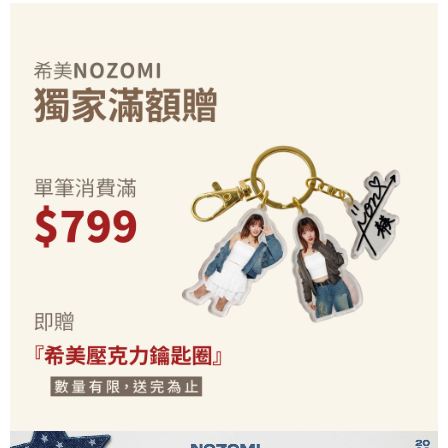
資料（包含姓名、電話或地址）提供予台灣大哥大進項蒐集、處理及利用，
是否繳費成功／繳費後需取消欲退款等相關疑問，請聯繫「AFTEE先享後付
每筆NT$70，滿NT$899(含以上)免運費
由本公司與您本人進行分期帳單所需資料之確認、核對及更正。
客戶支援中心」
https://netprotections.freshdesk.com/support/home
3.完整用戶服務條款，請詳閱以下連結：
https://oppay.tw/userRule
為了避免耽誤您寶貴的收件時間，建議採用宅配方式配送商品。
【注意事項】
１．透過由恩沛科技股份有限公司提供之「AFTEE先享後付」服務完成之交
每筆NT$80，滿NT$1,500(含以上)免運費
易，需依本服務之必要範圍內提供個人資料，並將交易相關給付款項請求債
權轉讓予恩沛科技股份有限公司。
EZPost 中華郵政 (*Maximum item weight: 2kg.)
查看運費
２．關於個人資料處理事宜，請瀏覽以下網址：
https://aftee.tw/terms/#terms3
SF Express 順豐速運 (中港澳可填順豐站點點碼)
查看運費
３．未成年的使用者請事先徵得法定代理人或監護人之同意方可使用
「AFTEE先享後付」，若未經同意申辦者引起之損失，本公司不負相關責
任。
４．使用「AFTEE先享後付」時，將依據個別帳號之用戶狀況，依本公司即
時審查核予不同之上限額度；若仍有額度不足之情形，本公司將視審查結果
請求用戶進行身份認證。
５．嚴禁一人註冊多個帳號或使用他人資訊註冊。若發現惡意使用之情形，
恩沛科技股份有限公司將有權停止該用戶之使用額度並採取法律行動。