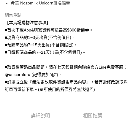
希美 Nozomi x Unicorn聯名限量
全盈+PAY
大哥付你分期
銷售重點
相關說明
【本賣場購物注意事項】
【大哥付你分期使用說明】
■首次下載App&填寫資料可拿最高$300折價券。
AFTEE先享後付
1.本服務由台灣大哥大提供，台灣大哥大用戶可立即使用無須另外申請。
■現貨商品約1~3天出貨(不含例假日)。
2.付款方式選擇「大哥付你分期」，訂單成立後會自動跳轉到大哥付的交易
相關說明
■預購商品約7~15天出貨(不含例假日)。
流程，驗證手機門號後，選擇欲分期的期數、繳款截止日，確認付款後即完
【關於「AFTEE先享後付」】
成交易。
ATM付款
■日韓預購商品約7~21天出貨(不含例假日)。
AFTEE先享後付是「在收到商品之後才付款」的支付方式。 讓您購物簡單
3.實際核准額度、可分期數及費用金額請依後續交易確認頁面所載為準。
便利好安心！
-
4.訂單成立30分鐘內，如未前往確認交易或遇審核未通過，訂單將自動取
１．簡單：不需註冊會員、不需綁卡、不需儲值。
運送方式
消。如遇「轉專審核」未通過狀況，表示未達大哥付你分期系統評分，恕無
■取貨後若遇商品問題，請在七天鑑賞期內聯絡官方Line免費客服：
２．便利：只要手機號碼，簡訊認證，即可結帳。
法說明評估內容。
３．安心：先確認商品／服務後，再付款。
@unicornforu (記得要加"@")。
全家取貨付款
【繳款方式說明】
■訂單成立後『無法更改取件資訊＆商品內容』，若有需修改請取消
1.分期款項不併入電信帳單，「大哥付你分期」於每月結算日後寄送繳費提
每筆NT$70，滿NT$1,000(含以上)免運費
【「AFTEE先享後付」結帳流程】
醒簡訊。
訂單再重新下單。(※所使用的折價券將無法退回)
１．於結帳方式選擇「AFTEE先享後付」後，將跳轉至「AFTEE先享後付」
2.透過簡訊連結打開帳單後，可選擇「超商條碼／台灣大直營門市／銀行轉
付款後全家取貨
結帳頁面，進行簡訊認證並確認金額後，即可完成結帳。
帳／街口支付／iPASS MONEY」等通路繳費。
２．訂單成立數日內，您將收到繳費通知簡訊。
每筆NT$70，滿NT$899(含以上)免運費
３．收到繳費通知簡訊後14天內，點擊此簡訊中的連結，可透過四大超商／
【注意事項】
ATM／網路銀行／等多元方式進行付款，方視為交易完成。
7-11取貨（物流比較快）
1.本服務係由「台灣大哥大股份有限公司」（以下簡稱本公司）所提供，讓
詳細說明
相關推薦
※ 請注意：結帳手續完成當下不需立刻繳費，但若您需要取消訂單，請聯絡
用戶於交易時，得透過本服務購買商品或服務，並由商店將買賣／分期付款
每筆NT$70，滿NT$1,000(含以上)免運費
購買商品的店家。未經商家同意取消之訂單仍視為有效，需透過AFTEE先享
買賣價金債權讓與本公司後，依約使用本公司帳單繳交帳款。
後付繳納相關費用。
2.基於同意付款使用「大哥付你分期」之契約關係目的，商店將以您的個人
付款後7-11取貨(出貨較快)
※ 交易是否成功請以「AFTEE先享後付 」之結帳頁面顯示為準，若有關於