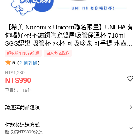
【希美 Nozomi x Unicorn聯名限量】UNI Hē 有
你喝好杯!不鏽鋼陶瓷雙層吸管保溫杯 710ml
SGS認證 吸管杯 水杯 可吸珍珠 可手提 水壺
隨行杯 杯子 環保杯 UNIHE
超取滿NT$899免運
國家/地區配送
5
(
2
則評價
)
NT$1,280
NT$990
已賣出：16件
請選擇商品選項
付款與運送方式
超取滿NT$899免運