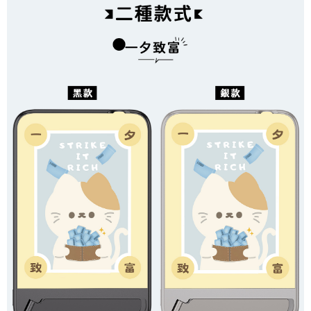
每筆NT$70，滿NT$899(含以上)免運費
由本公司與您本人進行分期帳單所需資料之確認、核對及更正。
客戶支援中心」
https://netprotections.freshdesk.com/support/home
3.完整用戶服務條款，請詳閱以下連結：
https://oppay.tw/userRule
為了避免耽誤您寶貴的收件時間，建議採用宅配方式配送商品。
【注意事項】
１．透過由恩沛科技股份有限公司提供之「AFTEE先享後付」服務完成之交
每筆NT$80，滿NT$1,500(含以上)免運費
易，需依本服務之必要範圍內提供個人資料，並將交易相關給付款項請求債
權轉讓予恩沛科技股份有限公司。
EZPost 中華郵政 (*Maximum item weight: 2kg.)
查看運費
２．關於個人資料處理事宜，請瀏覽以下網址：
https://aftee.tw/terms/#terms3
SF Express 順豐速運 (中港澳可填順豐站點點碼)
查看運費
３．未成年的使用者請事先徵得法定代理人或監護人之同意方可使用
「AFTEE先享後付」，若未經同意申辦者引起之損失，本公司不負相關責
任。
４．使用「AFTEE先享後付」時，將依據個別帳號之用戶狀況，依本公司即
時審查核予不同之上限額度；若仍有額度不足之情形，本公司將視審查結果
請求用戶進行身份認證。
５．嚴禁一人註冊多個帳號或使用他人資訊註冊。若發現惡意使用之情形，
恩沛科技股份有限公司將有權停止該用戶之使用額度並採取法律行動。