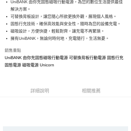
UniBANK 由你充固態磁吸行動電源，為您的數位生活提供最佳
大哥付你分期
解決方案。
相關說明
可替換背板設計，讓您隨心所欲更換外觀，展現個人風格。
【大哥付你分期使用說明】
固態行充技術，確保高效能與安全性，隨時為您的設備充電。
AFTEE先享後付
1.本服務由台灣大哥大提供，台灣大哥大用戶可立即使用無須另外申請。
磁吸設計，方便快捷，輕鬆對齊，讓充電不再繁瑣。
2.付款方式選擇「大哥付你分期」，訂單成立後會自動跳轉到大哥付的交易
相關說明
擁有UniBANK，無論何時何地，充電隨行，生活無憂。
流程，驗證手機門號後，選擇欲分期的期數、繳款截止日，確認付款後即完
【關於「AFTEE先享後付」】
成交易。
ATM付款
AFTEE先享後付是「在收到商品之後才付款」的支付方式。 讓您購物簡單
3.實際核准額度、可分期數及費用金額請依後續交易確認頁面所載為準。
銷售重點
便利好安心！
4.訂單成立30分鐘內，如未前往確認交易或遇審核未通過，訂單將自動取
１．簡單：不需註冊會員、不需綁卡、不需儲值。
UniBANK 由你充固態磁吸行動電源 可替換背板行動電源 固態行充
運送方式
消。如遇「轉專審核」未通過狀況，表示未達大哥付你分期系統評分，恕無
２．便利：只要手機號碼，簡訊認證，即可結帳。
法說明評估內容。
固態電源 磁吸電源 Unicorn
３．安心：先確認商品／服務後，再付款。
全家取貨付款
【繳款方式說明】
1.分期款項不併入電信帳單，「大哥付你分期」於每月結算日後寄送繳費提
每筆NT$70，滿NT$1,000(含以上)免運費
【「AFTEE先享後付」結帳流程】
醒簡訊。
１．於結帳方式選擇「AFTEE先享後付」後，將跳轉至「AFTEE先享後付」
2.透過簡訊連結打開帳單後，可選擇「超商條碼／台灣大直營門市／銀行轉
付款後全家取貨
結帳頁面，進行簡訊認證並確認金額後，即可完成結帳。
詳細說明
相關推薦
帳／街口支付／iPASS MONEY」等通路繳費。
２．訂單成立數日內，您將收到繳費通知簡訊。
每筆NT$70，滿NT$899(含以上)免運費
３．收到繳費通知簡訊後14天內，點擊此簡訊中的連結，可透過四大超商／
【注意事項】
ATM／網路銀行／等多元方式進行付款，方視為交易完成。
7-11取貨（物流比較快）
1.本服務係由「台灣大哥大股份有限公司」（以下簡稱本公司）所提供，讓
※ 請注意：結帳手續完成當下不需立刻繳費，但若您需要取消訂單，請聯絡
用戶於交易時，得透過本服務購買商品或服務，並由商店將買賣／分期付款
每筆NT$70，滿NT$1,000(含以上)免運費
購買商品的店家。未經商家同意取消之訂單仍視為有效，需透過AFTEE先享
買賣價金債權讓與本公司後，依約使用本公司帳單繳交帳款。
後付繳納相關費用。
2.基於同意付款使用「大哥付你分期」之契約關係目的，商店將以您的個人
付款後7-11取貨(出貨較快)
※ 交易是否成功請以「AFTEE先享後付 」之結帳頁面顯示為準，若有關於
資料（包含姓名、電話或地址）提供予台灣大哥大進項蒐集、處理及利用，
是否繳費成功／繳費後需取消欲退款等相關疑問，請聯繫「AFTEE先享後付