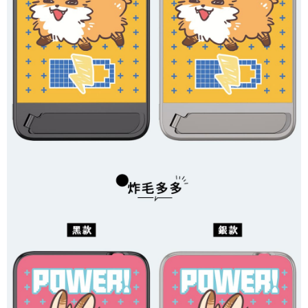
買賣價金債權讓與本公司後，依約使用本公司帳單繳交帳款。
後付繳納相關費用。
2.基於同意付款使用「大哥付你分期」之契約關係目的，商店將以您的個人
付款後7-11取貨(出貨較快)
※ 交易是否成功請以「AFTEE先享後付 」之結帳頁面顯示為準，若有關於
資料（包含姓名、電話或地址）提供予台灣大哥大進項蒐集、處理及利用，
是否繳費成功／繳費後需取消欲退款等相關疑問，請聯繫「AFTEE先享後付
每筆NT$70，滿NT$899(含以上)免運費
由本公司與您本人進行分期帳單所需資料之確認、核對及更正。
客戶支援中心」
https://netprotections.freshdesk.com/support/home
3.完整用戶服務條款，請詳閱以下連結：
https://oppay.tw/userRule
為了避免耽誤您寶貴的收件時間，建議採用宅配方式配送商品。
【注意事項】
１．透過由恩沛科技股份有限公司提供之「AFTEE先享後付」服務完成之交
每筆NT$80，滿NT$1,500(含以上)免運費
易，需依本服務之必要範圍內提供個人資料，並將交易相關給付款項請求債
權轉讓予恩沛科技股份有限公司。
EZPost 中華郵政 (*Maximum item weight: 2kg.)
查看運費
２．關於個人資料處理事宜，請瀏覽以下網址：
https://aftee.tw/terms/#terms3
SF Express 順豐速運 (中港澳可填順豐站點點碼)
查看運費
３．未成年的使用者請事先徵得法定代理人或監護人之同意方可使用
「AFTEE先享後付」，若未經同意申辦者引起之損失，本公司不負相關責
任。
４．使用「AFTEE先享後付」時，將依據個別帳號之用戶狀況，依本公司即
時審查核予不同之上限額度；若仍有額度不足之情形，本公司將視審查結果
請求用戶進行身份認證。
５．嚴禁一人註冊多個帳號或使用他人資訊註冊。若發現惡意使用之情形，
恩沛科技股份有限公司將有權停止該用戶之使用額度並採取法律行動。