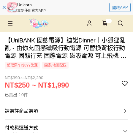
Unicorn
開啟APP
立刻使用官方APP
0
【UniBANK 固態電源】迪諾Dinner｜小狐狸亂
亂 - 由你充固態磁吸行動電源 可替換背板行動
電源 固態行充 固態電源 磁吸電源 可上飛機 出
國旅行電源 Unicorn
超取滿NT$899免運
國家/地區配送
NT$390 ~ NT$2,290
NT$250 ~ NT$1,990
已賣出：0件
請選擇商品選項
付款與運送方式