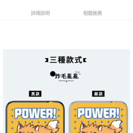
中國信託商業銀行
台灣樂天信用卡公司
Google Pay
全盈+PAY
詳細說明
相關推薦
大哥付你分期
相關說明
【大哥付你分期使用說明】
AFTEE先享後付
1.本服務由台灣大哥大提供，台灣大哥大用戶可立即使用無須另外申請。
2.付款方式選擇「大哥付你分期」，訂單成立後會自動跳轉到大哥付的交易
相關說明
流程，驗證手機門號後，選擇欲分期的期數、繳款截止日，確認付款後即完
【關於「AFTEE先享後付」】
成交易。
ATM付款
AFTEE先享後付是「在收到商品之後才付款」的支付方式。 讓您購物簡單
3.實際核准額度、可分期數及費用金額請依後續交易確認頁面所載為準。
便利好安心！
4.訂單成立30分鐘內，如未前往確認交易或遇審核未通過，訂單將自動取
１．簡單：不需註冊會員、不需綁卡、不需儲值。
運送方式
消。如遇「轉專審核」未通過狀況，表示未達大哥付你分期系統評分，恕無
２．便利：只要手機號碼，簡訊認證，即可結帳。
法說明評估內容。
３．安心：先確認商品／服務後，再付款。
全家取貨付款
【繳款方式說明】
1.分期款項不併入電信帳單，「大哥付你分期」於每月結算日後寄送繳費提
每筆NT$70，滿NT$1,000(含以上)免運費
【「AFTEE先享後付」結帳流程】
醒簡訊。
１．於結帳方式選擇「AFTEE先享後付」後，將跳轉至「AFTEE先享後付」
2.透過簡訊連結打開帳單後，可選擇「超商條碼／台灣大直營門市／銀行轉
付款後全家取貨
結帳頁面，進行簡訊認證並確認金額後，即可完成結帳。
帳／街口支付／iPASS MONEY」等通路繳費。
２．訂單成立數日內，您將收到繳費通知簡訊。
每筆NT$70，滿NT$899(含以上)免運費
３．收到繳費通知簡訊後14天內，點擊此簡訊中的連結，可透過四大超商／
【注意事項】
ATM／網路銀行／等多元方式進行付款，方視為交易完成。
7-11取貨（物流比較快）
1.本服務係由「台灣大哥大股份有限公司」（以下簡稱本公司）所提供，讓
※ 請注意：結帳手續完成當下不需立刻繳費，但若您需要取消訂單，請聯絡
用戶於交易時，得透過本服務購買商品或服務，並由商店將買賣／分期付款
每筆NT$70，滿NT$1,000(含以上)免運費
購買商品的店家。未經商家同意取消之訂單仍視為有效，需透過AFTEE先享