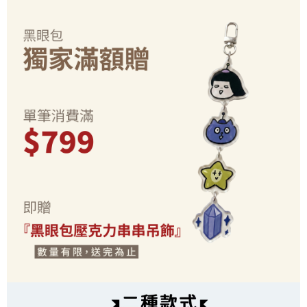
每筆NT$70，滿NT$899(含以上)免運費
由本公司與您本人進行分期帳單所需資料之確認、核對及更正。
客戶支援中心」
https://netprotections.freshdesk.com/support/home
3.完整用戶服務條款，請詳閱以下連結：
https://oppay.tw/userRule
為了避免耽誤您寶貴的收件時間，建議採用宅配方式配送商品。
【注意事項】
１．透過由恩沛科技股份有限公司提供之「AFTEE先享後付」服務完成之交
每筆NT$80，滿NT$1,500(含以上)免運費
易，需依本服務之必要範圍內提供個人資料，並將交易相關給付款項請求債
權轉讓予恩沛科技股份有限公司。
EZPost 中華郵政 (*Maximum item weight: 2kg.)
查看運費
２．關於個人資料處理事宜，請瀏覽以下網址：
https://aftee.tw/terms/#terms3
SF Express 順豐速運 (中港澳可填順豐站點點碼)
查看運費
３．未成年的使用者請事先徵得法定代理人或監護人之同意方可使用
「AFTEE先享後付」，若未經同意申辦者引起之損失，本公司不負相關責
任。
４．使用「AFTEE先享後付」時，將依據個別帳號之用戶狀況，依本公司即
時審查核予不同之上限額度；若仍有額度不足之情形，本公司將視審查結果
請求用戶進行身份認證。
５．嚴禁一人註冊多個帳號或使用他人資訊註冊。若發現惡意使用之情形，
恩沛科技股份有限公司將有權停止該用戶之使用額度並採取法律行動。