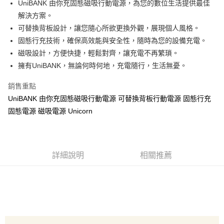
UniBANK 由你充固態磁吸行動電源，為您的數位生活提供最佳
大哥付你分期
解決方案。
相關說明
可替換背板設計，讓您隨心所欲更換外觀，展現個人風格。
【大哥付你分期使用說明】
固態行充技術，確保高效能與安全性，隨時為您的設備充電。
AFTEE先享後付
1.本服務由台灣大哥大提供，台灣大哥大用戶可立即使用無須另外申請。
磁吸設計，方便快捷，輕鬆對齊，讓充電不再繁瑣。
2.付款方式選擇「大哥付你分期」，訂單成立後會自動跳轉到大哥付的交易
相關說明
擁有UniBANK，無論何時何地，充電隨行，生活無憂。
流程，驗證手機門號後，選擇欲分期的期數、繳款截止日，確認付款後即完
【關於「AFTEE先享後付」】
成交易。
ATM付款
AFTEE先享後付是「在收到商品之後才付款」的支付方式。 讓您購物簡單
3.實際核准額度、可分期數及費用金額請依後續交易確認頁面所載為準。
銷售重點
便利好安心！
4.訂單成立30分鐘內，如未前往確認交易或遇審核未通過，訂單將自動取
１．簡單：不需註冊會員、不需綁卡、不需儲值。
UniBANK 由你充固態磁吸行動電源 可替換背板行動電源 固態行充
運送方式
消。如遇「轉專審核」未通過狀況，表示未達大哥付你分期系統評分，恕無
２．便利：只要手機號碼，簡訊認證，即可結帳。
法說明評估內容。
固態電源 磁吸電源 Unicorn
３．安心：先確認商品／服務後，再付款。
全家取貨付款
【繳款方式說明】
1.分期款項不併入電信帳單，「大哥付你分期」於每月結算日後寄送繳費提
每筆NT$70，滿NT$1,000(含以上)免運費
【「AFTEE先享後付」結帳流程】
醒簡訊。
１．於結帳方式選擇「AFTEE先享後付」後，將跳轉至「AFTEE先享後付」
2.透過簡訊連結打開帳單後，可選擇「超商條碼／台灣大直營門市／銀行轉
付款後全家取貨
結帳頁面，進行簡訊認證並確認金額後，即可完成結帳。
詳細說明
相關推薦
帳／街口支付／iPASS MONEY」等通路繳費。
２．訂單成立數日內，您將收到繳費通知簡訊。
每筆NT$70，滿NT$899(含以上)免運費
３．收到繳費通知簡訊後14天內，點擊此簡訊中的連結，可透過四大超商／
【注意事項】
ATM／網路銀行／等多元方式進行付款，方視為交易完成。
7-11取貨（物流比較快）
1.本服務係由「台灣大哥大股份有限公司」（以下簡稱本公司）所提供，讓
※ 請注意：結帳手續完成當下不需立刻繳費，但若您需要取消訂單，請聯絡
用戶於交易時，得透過本服務購買商品或服務，並由商店將買賣／分期付款
每筆NT$70，滿NT$1,000(含以上)免運費
購買商品的店家。未經商家同意取消之訂單仍視為有效，需透過AFTEE先享
買賣價金債權讓與本公司後，依約使用本公司帳單繳交帳款。
後付繳納相關費用。
2.基於同意付款使用「大哥付你分期」之契約關係目的，商店將以您的個人
付款後7-11取貨(出貨較快)
※ 交易是否成功請以「AFTEE先享後付 」之結帳頁面顯示為準，若有關於
資料（包含姓名、電話或地址）提供予台灣大哥大進項蒐集、處理及利用，
是否繳費成功／繳費後需取消欲退款等相關疑問，請聯繫「AFTEE先享後付