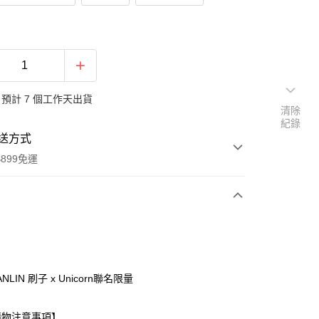
預計 7 個工作天出貨
清除
紀錄
送方式
899免運
次付款
期付款
0 利率 每期
NT$163
21家銀行
ANLIN 刷子 x Unicorn聯名限量
0 利率 每期
NT$81
21家銀行
庫商業銀行
第一商業銀行
業銀行
彰化商業銀行
 0 利率 每期
NT$40
21家銀行
庫商業銀行
第一商業銀行
購物注意事項】