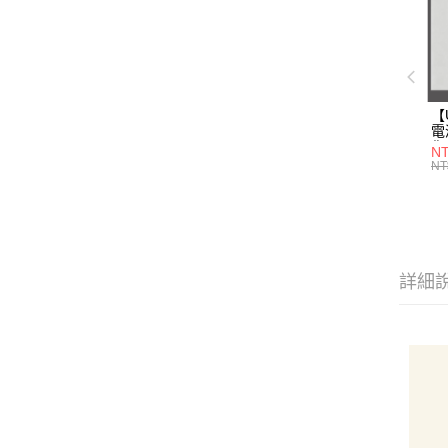
【
電
你
NT
電
NT
60
Un
詳細