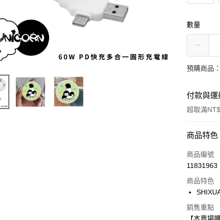
數量
預購商品：
付款與運
超取滿NT$
付款方式
商品特色
信用卡一
商品編號
11831963
信用卡分
商品特色
3 期 
SHIXU
6 期 
合作金
銷售重點
華南商
12 期
合作金
【本賣場