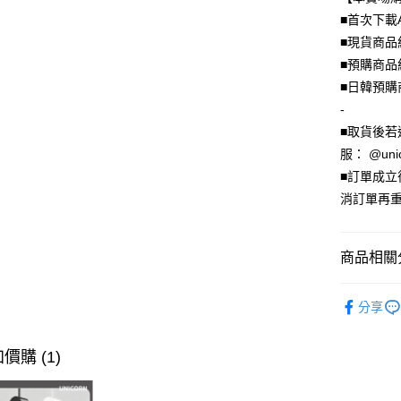
上海商
華南商
24 期
■首次下載
合作金
國泰世
上海商
華南商
■現貨商品
臺灣中
合作金
超商取貨
國泰世
上海商
匯豐（
■預購商品
華南商
臺灣中
國泰世
聯邦商
LINE Pay
上海商
■日韓預購
匯豐（
臺灣中
元大商
兆豐國
聯邦商
-
匯豐（
Apple Pay
玉山商
台中商
元大商
■取貨後若
聯邦商
台新國
華泰商
玉山商
街口支付
元大商
服： @uni
台灣樂
遠東國
台新國
玉山商
■訂單成
永豐商
台灣樂
悠遊付
台新國
星展（
消訂單再重
台灣樂
中國信
Google Pa
全盈+PAY
商品相關分
大哥付你
🦄獨家｜
相關說明
分享
合一圓形
【大哥付
AFTEE先
1.本服務
🛒新品速
2.付款方
價購 (1)
相關說明
🦄獨家｜
流程，驗
【關於「A
ATM付款
完成交易
AFTEE