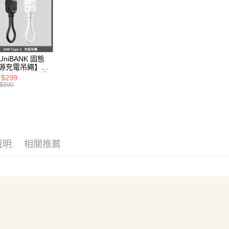
3.實際核
便利好安
4.訂單成
１．簡單
消。如遇
２．便利
運送方式
無法說明
３．安心
【繳款方
全家取貨
1.分期款
【「AFT
醒簡訊。
每筆NT$7
１．於結帳
UniBANK 固態
2.透過簡
源充電吊繩】由
付」結帳
帳／街口支
充固態磁吸行動
付款後全
２．訂單
$299
源-充電吊繩
$590
３．收到繳
每筆NT$7
W Type-C
【注意事
／ATM／
icorn
1.本服務
※ 請注意
7-11取
用戶於交
絡購買商品
款買賣價
先享後付
每筆NT$7
2.基於同
※ 交易是
資料（包
是否繳費成
付款後7-1
說明
相關推薦
用，由本
付客戶支
每筆NT$7
3.完整用
【注意事
為了避免
１．透過由
交易，需
每筆NT$8
求債權轉
２．關於
EZPost 中華
https://aft
３．未成
SF Exp