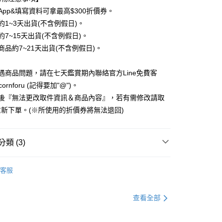
業儲蓄銀行
台北富邦商業銀行
業銀行
彰化商業銀行
 0 利率 每期
NT$20
20家銀行
App&填寫資料可拿最高$300折價券。
庫商業銀行
第一商業銀行
華商業銀行
兆豐國際商業銀行
業儲蓄銀行
台北富邦商業銀行
業銀行
彰化商業銀行
約1~3天出貨(不含例假日)。
小企業銀行
台中商業銀行
庫商業銀行
第一商業銀行
付款
華商業銀行
兆豐國際商業銀行
業儲蓄銀行
台北富邦商業銀行
台灣）商業銀行
華泰商業銀行
約7~15天出貨(不含例假日)。
業銀行
彰化商業銀行
小企業銀行
台中商業銀行
華商業銀行
兆豐國際商業銀行
業銀行
遠東國際商業銀行
業儲蓄銀行
台北富邦商業銀行
商品約7~21天出貨(不含例假日)。
台灣）商業銀行
華泰商業銀行
小企業銀行
台中商業銀行
業銀行
永豐商業銀行
際商業銀行
臺灣中小企業銀行
業銀行
遠東國際商業銀行
台灣）商業銀行
華泰商業銀行
業銀行
星展（台灣）商業銀行
業銀行
匯豐（台灣）商業銀行
業銀行
永豐商業銀行
遇商品問題，請在七天鑑賞期內聯絡官方Line免費客
業銀行
遠東國際商業銀行
際商業銀行
中國信託商業銀行
業銀行
聯邦商業銀行
業銀行
星展（台灣）商業銀行
業銀行
永豐商業銀行
cornforu (記得要加"@")。
天信用卡公司
際商業銀行
元大商業銀行
際商業銀行
中國信託商業銀行
業銀行
星展（台灣）商業銀行
立後『無法更改取件資訊＆商品內容』，若有需修改請取
業銀行
玉山商業銀行
天信用卡公司
際商業銀行
中國信託商業銀行
台灣）商業銀行
台新國際商業銀行
新下單。(※所使用的折價券將無法退回)
天信用卡公司
託商業銀行
台灣樂天信用卡公司
y
類 (3)
分期
行動電源、充電頭、充電線、無線充
▸60W PD快充多
客服
充電線
你分期使用說明】
享後付
由台灣大哥大提供，台灣大哥大用戶可立即使用無須另外申請。
報
式選擇「大哥付你分期」，訂單成立後會自動跳轉到大哥付的交易
查看全部
插畫家聯名
SHIXUANLIN 刷子
證手機門號後，選擇欲分期的期數、繳款截止日，確認付款後即
FTEE先享後付」】
。
先享後付是「在收到商品之後才付款」的支付方式。 讓您購物簡單