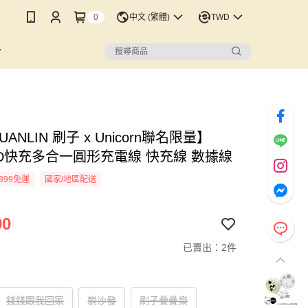
0
中文 (繁體)
TWD
UANLIN 刷子 x Unicorn聯名限量】
 PD快充多合一圓形充電線 快充線 數據線
899免運
國家/地區配送
90
已賣出：2件
錢錢跟我回家
躺沙發
刷子疊疊樂