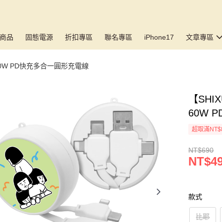
商品
固態電源
折扣專區
聯名專區
iPhone17
文章專區
60W PD快充多合一圓形充電線
【SHIX
60W
超取滿NT$
NT$690
NT$4
款式
比耶