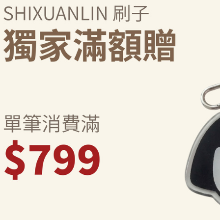
「AFTE
任。
４．使用「
即時審查
結果請求
５．嚴禁
形，恩沛
動。