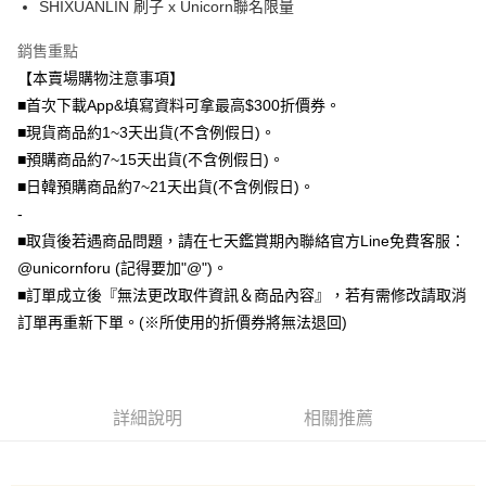
SHIXUANLIN 刷子 x Unicorn聯名限量
大哥付你分期
銷售重點
相關說明
【本賣場購物注意事項】
【大哥付你分期使用說明】
AFTEE先享後付
1.本服務由台灣大哥大提供，台灣大哥大用戶可立即使用無須另外申請。
■首次下載App&填寫資料可拿最高$300折價券。
2.付款方式選擇「大哥付你分期」，訂單成立後會自動跳轉到大哥付的交易
相關說明
■現貨商品約1~3天出貨(不含例假日)。
流程，驗證手機門號後，選擇欲分期的期數、繳款截止日，確認付款後即完
【關於「AFTEE先享後付」】
■預購商品約7~15天出貨(不含例假日)。
成交易。
ATM付款
AFTEE先享後付是「在收到商品之後才付款」的支付方式。 讓您購物簡單
3.實際核准額度、可分期數及費用金額請依後續交易確認頁面所載為準。
■日韓預購商品約7~21天出貨(不含例假日)。
便利好安心！
4.訂單成立30分鐘內，如未前往確認交易或遇審核未通過，訂單將自動取
１．簡單：不需註冊會員、不需綁卡、不需儲值。
-
運送方式
消。如遇「轉專審核」未通過狀況，表示未達大哥付你分期系統評分，恕無
２．便利：只要手機號碼，簡訊認證，即可結帳。
法說明評估內容。
■取貨後若遇商品問題，請在七天鑑賞期內聯絡官方Line免費客服：
３．安心：先確認商品／服務後，再付款。
全家取貨付款
【繳款方式說明】
@unicornforu (記得要加"@")。
1.分期款項不併入電信帳單，「大哥付你分期」於每月結算日後寄送繳費提
每筆NT$70，滿NT$1,000(含以上)免運費
【「AFTEE先享後付」結帳流程】
■訂單成立後『無法更改取件資訊＆商品內容』，若有需修改請取消
醒簡訊。
１．於結帳方式選擇「AFTEE先享後付」後，將跳轉至「AFTEE先享後付」
2.透過簡訊連結打開帳單後，可選擇「超商條碼／台灣大直營門市／銀行轉
訂單再重新下單。(※所使用的折價券將無法退回)
付款後全家取貨
結帳頁面，進行簡訊認證並確認金額後，即可完成結帳。
帳／街口支付／iPASS MONEY」等通路繳費。
２．訂單成立數日內，您將收到繳費通知簡訊。
每筆NT$70，滿NT$899(含以上)免運費
３．收到繳費通知簡訊後14天內，點擊此簡訊中的連結，可透過四大超商／
【注意事項】
ATM／網路銀行／等多元方式進行付款，方視為交易完成。
7-11取貨（物流比較快）
1.本服務係由「台灣大哥大股份有限公司」（以下簡稱本公司）所提供，讓
※ 請注意：結帳手續完成當下不需立刻繳費，但若您需要取消訂單，請聯絡
用戶於交易時，得透過本服務購買商品或服務，並由商店將買賣／分期付款
詳細說明
相關推薦
每筆NT$70，滿NT$1,000(含以上)免運費
購買商品的店家。未經商家同意取消之訂單仍視為有效，需透過AFTEE先享
買賣價金債權讓與本公司後，依約使用本公司帳單繳交帳款。
後付繳納相關費用。
2.基於同意付款使用「大哥付你分期」之契約關係目的，商店將以您的個人
付款後7-11取貨(出貨較快)
※ 交易是否成功請以「AFTEE先享後付 」之結帳頁面顯示為準，若有關於
資料（包含姓名、電話或地址）提供予台灣大哥大進項蒐集、處理及利用，
是否繳費成功／繳費後需取消欲退款等相關疑問，請聯繫「AFTEE先享後付