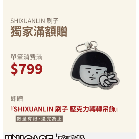
每筆NT$70，滿NT$899(含以上)免運費
由本公司與您本人進行分期帳單所需資料之確認、核對及更正。
客戶支援中心」
https://netprotections.freshdesk.com/support/home
3.完整用戶服務條款，請詳閱以下連結：
https://oppay.tw/userRule
為了避免耽誤您寶貴的收件時間，建議採用宅配方式配送商品。
【注意事項】
１．透過由恩沛科技股份有限公司提供之「AFTEE先享後付」服務完成之交
每筆NT$80，滿NT$1,500(含以上)免運費
易，需依本服務之必要範圍內提供個人資料，並將交易相關給付款項請求債
權轉讓予恩沛科技股份有限公司。
EZPost 中華郵政 (*Maximum item weight: 2kg.)
查看運費
２．關於個人資料處理事宜，請瀏覽以下網址：
https://aftee.tw/terms/#terms3
SF Express 順豐速運 (中港澳可填順豐站點點碼)
查看運費
３．未成年的使用者請事先徵得法定代理人或監護人之同意方可使用
「AFTEE先享後付」，若未經同意申辦者引起之損失，本公司不負相關責
任。
４．使用「AFTEE先享後付」時，將依據個別帳號之用戶狀況，依本公司即
時審查核予不同之上限額度；若仍有額度不足之情形，本公司將視審查結果
請求用戶進行身份認證。
５．嚴禁一人註冊多個帳號或使用他人資訊註冊。若發現惡意使用之情形，
恩沛科技股份有限公司將有權停止該用戶之使用額度並採取法律行動。