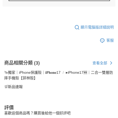
顯示電腦版詳細說明
客服
商品相關分類 (3)
查看全部
🦄獨家｜iPhone保護殼｜𝐢𝐏𝐡𝐨𝐧𝐞17
▸iPhone17🆕｜二合一雙層防
摔手機殼【菲林殼】
🛒新品速報
評價
喜歡這個商品嗎？購買後給他一個好評吧