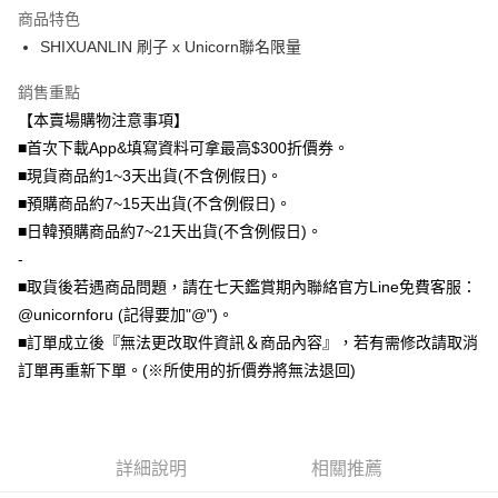
商品特色
全盈+PAY
SHIXUANLIN 刷子 x Unicorn聯名限量
大哥付你分期
銷售重點
相關說明
【本賣場購物注意事項】
【大哥付你分期使用說明】
AFTEE先享後付
1.本服務由台灣大哥大提供，台灣大哥大用戶可立即使用無須另外申請。
■首次下載App&填寫資料可拿最高$300折價券。
2.付款方式選擇「大哥付你分期」，訂單成立後會自動跳轉到大哥付的交易
相關說明
■現貨商品約1~3天出貨(不含例假日)。
流程，驗證手機門號後，選擇欲分期的期數、繳款截止日，確認付款後即完
【關於「AFTEE先享後付」】
■預購商品約7~15天出貨(不含例假日)。
成交易。
ATM付款
AFTEE先享後付是「在收到商品之後才付款」的支付方式。 讓您購物簡單
3.實際核准額度、可分期數及費用金額請依後續交易確認頁面所載為準。
■日韓預購商品約7~21天出貨(不含例假日)。
便利好安心！
4.訂單成立30分鐘內，如未前往確認交易或遇審核未通過，訂單將自動取
１．簡單：不需註冊會員、不需綁卡、不需儲值。
-
運送方式
消。如遇「轉專審核」未通過狀況，表示未達大哥付你分期系統評分，恕無
２．便利：只要手機號碼，簡訊認證，即可結帳。
法說明評估內容。
■取貨後若遇商品問題，請在七天鑑賞期內聯絡官方Line免費客服：
３．安心：先確認商品／服務後，再付款。
全家取貨付款
【繳款方式說明】
@unicornforu (記得要加"@")。
1.分期款項不併入電信帳單，「大哥付你分期」於每月結算日後寄送繳費提
每筆NT$70，滿NT$1,000(含以上)免運費
【「AFTEE先享後付」結帳流程】
■訂單成立後『無法更改取件資訊＆商品內容』，若有需修改請取消
醒簡訊。
１．於結帳方式選擇「AFTEE先享後付」後，將跳轉至「AFTEE先享後付」
2.透過簡訊連結打開帳單後，可選擇「超商條碼／台灣大直營門市／銀行轉
訂單再重新下單。(※所使用的折價券將無法退回)
付款後全家取貨
結帳頁面，進行簡訊認證並確認金額後，即可完成結帳。
帳／街口支付／iPASS MONEY」等通路繳費。
２．訂單成立數日內，您將收到繳費通知簡訊。
每筆NT$70，滿NT$899(含以上)免運費
３．收到繳費通知簡訊後14天內，點擊此簡訊中的連結，可透過四大超商／
【注意事項】
ATM／網路銀行／等多元方式進行付款，方視為交易完成。
7-11取貨（物流比較快）
1.本服務係由「台灣大哥大股份有限公司」（以下簡稱本公司）所提供，讓
※ 請注意：結帳手續完成當下不需立刻繳費，但若您需要取消訂單，請聯絡
用戶於交易時，得透過本服務購買商品或服務，並由商店將買賣／分期付款
詳細說明
相關推薦
每筆NT$70，滿NT$1,000(含以上)免運費
購買商品的店家。未經商家同意取消之訂單仍視為有效，需透過AFTEE先享
買賣價金債權讓與本公司後，依約使用本公司帳單繳交帳款。
後付繳納相關費用。