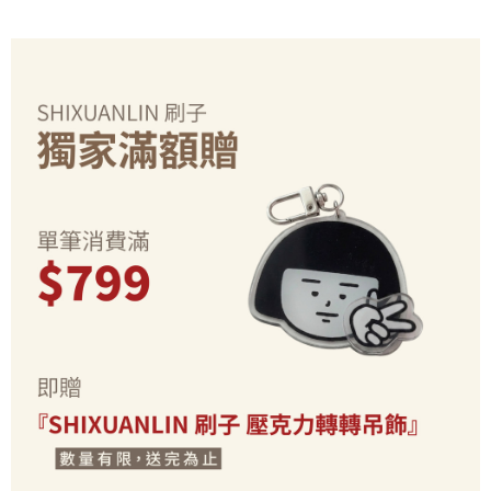
2.基於同意付款使用「大哥付你分期」之契約關係目的，商店將以您的個人
付款後7-11取貨(出貨較快)
※ 交易是否成功請以「AFTEE先享後付 」之結帳頁面顯示為準，若有關於
資料（包含姓名、電話或地址）提供予台灣大哥大進項蒐集、處理及利用，
是否繳費成功／繳費後需取消欲退款等相關疑問，請聯繫「AFTEE先享後付
每筆NT$70，滿NT$899(含以上)免運費
由本公司與您本人進行分期帳單所需資料之確認、核對及更正。
客戶支援中心」
https://netprotections.freshdesk.com/support/home
3.完整用戶服務條款，請詳閱以下連結：
https://oppay.tw/userRule
為了避免耽誤您寶貴的收件時間，建議採用宅配方式配送商品。
【注意事項】
１．透過由恩沛科技股份有限公司提供之「AFTEE先享後付」服務完成之交
每筆NT$80，滿NT$1,500(含以上)免運費
易，需依本服務之必要範圍內提供個人資料，並將交易相關給付款項請求債
權轉讓予恩沛科技股份有限公司。
EZPost 中華郵政 (*Maximum item weight: 2kg.)
查看運費
２．關於個人資料處理事宜，請瀏覽以下網址：
https://aftee.tw/terms/#terms3
SF Express 順豐速運 (中港澳可填順豐站點點碼)
查看運費
３．未成年的使用者請事先徵得法定代理人或監護人之同意方可使用
「AFTEE先享後付」，若未經同意申辦者引起之損失，本公司不負相關責
任。
４．使用「AFTEE先享後付」時，將依據個別帳號之用戶狀況，依本公司即
時審查核予不同之上限額度；若仍有額度不足之情形，本公司將視審查結果
請求用戶進行身份認證。
５．嚴禁一人註冊多個帳號或使用他人資訊註冊。若發現惡意使用之情形，
恩沛科技股份有限公司將有權停止該用戶之使用額度並採取法律行動。