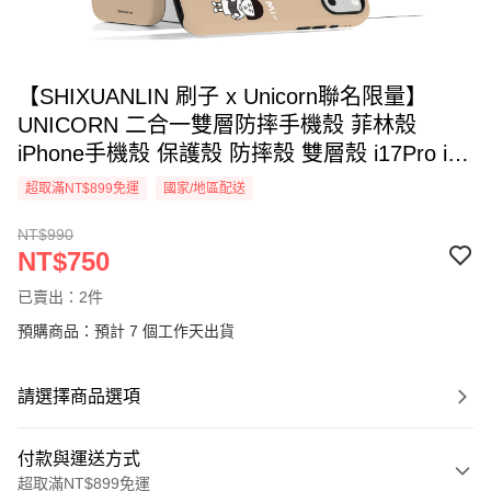
【SHIXUANLIN 刷子 x Unicorn聯名限量】
UNICORN 二合一雙層防摔手機殼 菲林殼
iPhone手機殼 保護殼 防摔殼 雙層殼 i17Pro i17
i16 S26 S26Ultra S26+
超取滿NT$899免運
國家/地區配送
NT$990
NT$750
已賣出：2件
預購商品：預計 7 個工作天出貨
請選擇商品選項
付款與運送方式
超取滿NT$899免運