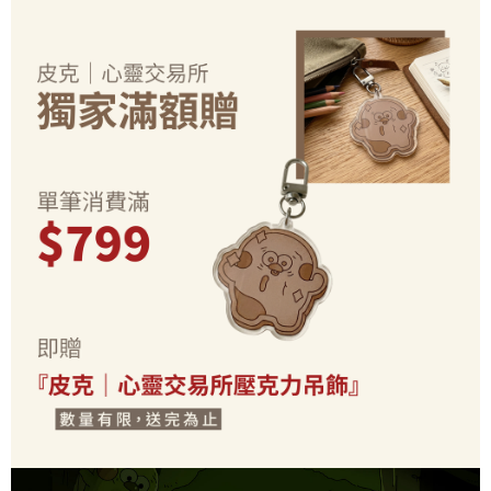
每筆NT$70，滿NT$899(含以上)免運費
由本公司與您本人進行分期帳單所需資料之確認、核對及更正。
客戶支援中心」
https://netprotections.freshdesk.com/support/home
3.完整用戶服務條款，請詳閱以下連結：
https://oppay.tw/userRule
為了避免耽誤您寶貴的收件時間，建議採用宅配方式配送商品。
【注意事項】
１．透過由恩沛科技股份有限公司提供之「AFTEE先享後付」服務完成之交
每筆NT$80，滿NT$1,500(含以上)免運費
易，需依本服務之必要範圍內提供個人資料，並將交易相關給付款項請求債
權轉讓予恩沛科技股份有限公司。
２．關於個人資料處理事宜，請瀏覽以下網址：
https://aftee.tw/terms/#terms3
３．未成年的使用者請事先徵得法定代理人或監護人之同意方可使用
「AFTEE先享後付」，若未經同意申辦者引起之損失，本公司不負相關責
任。
４．使用「AFTEE先享後付」時，將依據個別帳號之用戶狀況，依本公司即
時審查核予不同之上限額度；若仍有額度不足之情形，本公司將視審查結果
請求用戶進行身份認證。
５．嚴禁一人註冊多個帳號或使用他人資訊註冊。若發現惡意使用之情形，
恩沛科技股份有限公司將有權停止該用戶之使用額度並採取法律行動。