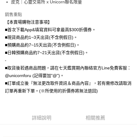
皮克｜心靈交易所 x Unicorn聯名限量
大哥付你分期
銷售重點
相關說明
【本賣場購物注意事項】
【大哥付你分期使用說明】
AFTEE先享後付
1.本服務由台灣大哥大提供，台灣大哥大用戶可立即使用無須另外申請。
■首次下載App&填寫資料可拿最高$300折價券。
2.付款方式選擇「大哥付你分期」，訂單成立後會自動跳轉到大哥付的交易
相關說明
■現貨商品約1~3天出貨(不含例假日)。
流程，驗證手機門號後，選擇欲分期的期數、繳款截止日，確認付款後即完
【關於「AFTEE先享後付」】
■預購商品約7~15天出貨(不含例假日)。
成交易。
ATM付款
AFTEE先享後付是「在收到商品之後才付款」的支付方式。 讓您購物簡單
3.實際核准額度、可分期數及費用金額請依後續交易確認頁面所載為準。
■日韓預購商品約7~21天出貨(不含例假日)。
便利好安心！
4.訂單成立30分鐘內，如未前往確認交易或遇審核未通過，訂單將自動取
１．簡單：不需註冊會員、不需綁卡、不需儲值。
-
運送方式
消。如遇「轉專審核」未通過狀況，表示未達大哥付你分期系統評分，恕無
２．便利：只要手機號碼，簡訊認證，即可結帳。
法說明評估內容。
■取貨後若遇商品問題，請在七天鑑賞期內聯絡官方Line免費客服：
３．安心：先確認商品／服務後，再付款。
全家取貨付款
【繳款方式說明】
@unicornforu (記得要加"@")。
1.分期款項不併入電信帳單，「大哥付你分期」於每月結算日後寄送繳費提
每筆NT$70，滿NT$1,000(含以上)免運費
【「AFTEE先享後付」結帳流程】
■訂單成立後『無法更改取件資訊＆商品內容』，若有需修改請取消
醒簡訊。
１．於結帳方式選擇「AFTEE先享後付」後，將跳轉至「AFTEE先享後付」
2.透過簡訊連結打開帳單後，可選擇「超商條碼／台灣大直營門市／銀行轉
訂單再重新下單。(※所使用的折價券將無法退回)
付款後全家取貨
結帳頁面，進行簡訊認證並確認金額後，即可完成結帳。
帳／街口支付／iPASS MONEY」等通路繳費。
２．訂單成立數日內，您將收到繳費通知簡訊。
每筆NT$70，滿NT$899(含以上)免運費
３．收到繳費通知簡訊後14天內，點擊此簡訊中的連結，可透過四大超商／
【注意事項】
ATM／網路銀行／等多元方式進行付款，方視為交易完成。
7-11取貨（物流比較快）
1.本服務係由「台灣大哥大股份有限公司」（以下簡稱本公司）所提供，讓
※ 請注意：結帳手續完成當下不需立刻繳費，但若您需要取消訂單，請聯絡
用戶於交易時，得透過本服務購買商品或服務，並由商店將買賣／分期付款
詳細說明
相關推薦
每筆NT$70，滿NT$1,000(含以上)免運費
購買商品的店家。未經商家同意取消之訂單仍視為有效，需透過AFTEE先享
買賣價金債權讓與本公司後，依約使用本公司帳單繳交帳款。
後付繳納相關費用。
2.基於同意付款使用「大哥付你分期」之契約關係目的，商店將以您的個人
付款後7-11取貨(出貨較快)
※ 交易是否成功請以「AFTEE先享後付 」之結帳頁面顯示為準，若有關於
資料（包含姓名、電話或地址）提供予台灣大哥大進項蒐集、處理及利用，
是否繳費成功／繳費後需取消欲退款等相關疑問，請聯繫「AFTEE先享後付