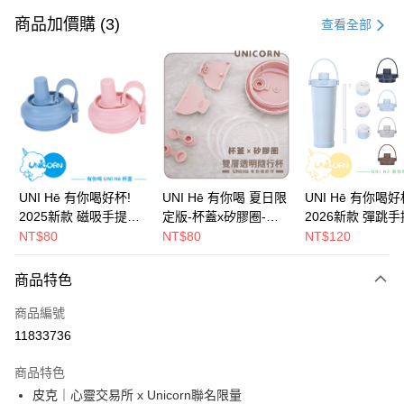
信用卡一次付款
商品加價購 (3)
查看全部
信用卡分期付款
3 期 0 利率 每期
NT$330
21家銀行
6 期 0 利率 每期
NT$165
21家銀行
合作金庫商業銀行
第一商業銀行
華南商業銀行
彰化商業銀行
12 期 0 利率 每期
NT$82
21家銀行
合作金庫商業銀行
第一商業銀行
上海商業儲蓄銀行
台北富邦商業銀行
華南商業銀行
彰化商業銀行
24 期 0 利率 每期
NT$41
20家銀行
合作金庫商業銀行
第一商業銀行
國泰世華商業銀行
兆豐國際商業銀行
上海商業儲蓄銀行
台北富邦商業銀行
華南商業銀行
彰化商業銀行
臺灣中小企業銀行
台中商業銀行
合作金庫商業銀行
第一商業銀行
超商取貨付款
國泰世華商業銀行
兆豐國際商業銀行
UNI Hē 有你喝好杯!
UNI Hē 有你喝 夏日限
UNI Hē 有你喝好
上海商業儲蓄銀行
台北富邦商業銀行
匯豐（台灣）商業銀行
華泰商業銀行
華南商業銀行
彰化商業銀行
臺灣中小企業銀行
台中商業銀行
2025新款 磁吸手提杯
定版-杯蓋x矽膠圈-雙
2026新款 彈跳
國泰世華商業銀行
兆豐國際商業銀行
聯邦商業銀行
遠東國際商業銀行
LINE Pay
上海商業儲蓄銀行
台北富邦商業銀行
匯豐（台灣）商業銀行
華泰商業銀行
蓋 證 吸管杯 水杯 可吸
層透明隨行杯(附吸管)
蓋 吸管杯 水杯 可吸珍
NT$80
NT$80
NT$120
臺灣中小企業銀行
台中商業銀行
元大商業銀行
永豐商業銀行
兆豐國際商業銀行
臺灣中小企業銀行
聯邦商業銀行
遠東國際商業銀行
珍珠 可手提 水壺 隨行
710ml SGS認證 吸管
珠 可手提 水壺 
匯豐（台灣）商業銀行
華泰商業銀行
Apple Pay
玉山商業銀行
星展（台灣）商業銀行
台中商業銀行
匯豐（台灣）商業銀行
元大商業銀行
永豐商業銀行
杯 杯子 環保杯 UNIHE
杯 水杯 可吸珍珠 可手
杯子 環保杯 UNIH
商品特色
聯邦商業銀行
遠東國際商業銀行
台新國際商業銀行
中國信託商業銀行
華泰商業銀行
聯邦商業銀行
玉山商業銀行
星展（台灣）商業銀行
純色
提 透明水壺 隨行杯 杯
色
街口支付
元大商業銀行
永豐商業銀行
台灣樂天信用卡公司
遠東國際商業銀行
元大商業銀行
台新國際商業銀行
中國信託商業銀行
子 環保杯
商品編號
玉山商業銀行
星展（台灣）商業銀行
永豐商業銀行
玉山商業銀行
台灣樂天信用卡公司
悠遊付
11833736
台新國際商業銀行
中國信託商業銀行
星展（台灣）商業銀行
台新國際商業銀行
台灣樂天信用卡公司
中國信託商業銀行
台灣樂天信用卡公司
Google Pay
商品特色
皮克｜心靈交易所 x Unicorn聯名限量
全盈+PAY