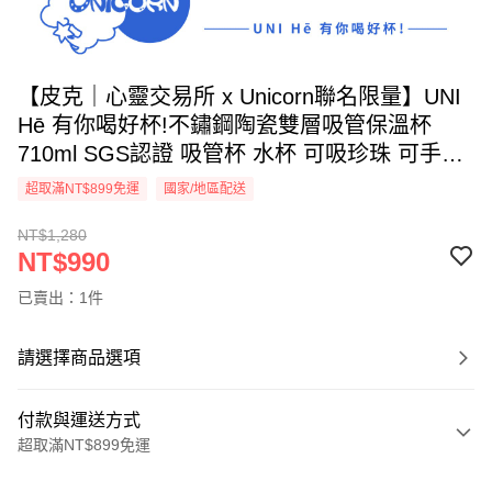
【皮克｜心靈交易所 x Unicorn聯名限量】UNI
Hē 有你喝好杯!不鏽鋼陶瓷雙層吸管保溫杯
710ml SGS認證 吸管杯 水杯 可吸珍珠 可手提
水壺 隨行杯 杯子 環保杯 UNIHE
超取滿NT$899免運
國家/地區配送
NT$1,280
NT$990
已賣出：1件
請選擇商品選項
付款與運送方式
超取滿NT$899免運
付款方式