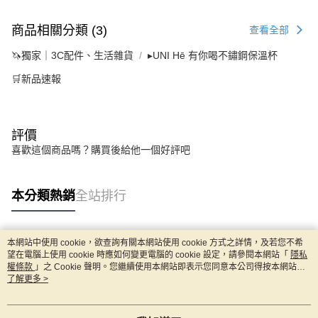
商品相關分類 (3)
查看全部
🦄獨家｜3C配件、生活雜貨
▸UNI Hē 有你喝不鏽鋼保溫杯
🛒新品速報
評價
喜歡這個商品嗎？購買後給他一個好評吧
本分類熱銷
全站排行
本網站中使用 cookie，欲查詢有關本網站使用 cookie 方式之詳情，及若您不希
熱門標籤
望在電腦上使用 cookie 時應如何變更電腦的 cookie 設定，請參閱本網站「
隱私
權條款
」之 Cookie 聲明。您繼續使用本網站即表示您同意本公司得按本網站使
用條款之 Cookie 聲明使用 cookie。
了解更多 >