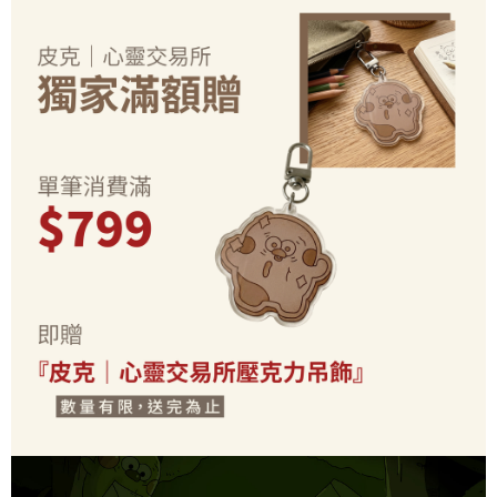
每筆NT$70，滿NT$899(含以上)免運費
由本公司與您本人進行分期帳單所需資料之確認、核對及更正。
客戶支援中心」
https://netprotections.freshdesk.com/support/home
3.完整用戶服務條款，請詳閱以下連結：
https://oppay.tw/userRule
為了避免耽誤您寶貴的收件時間，建議採用宅配方式配送商品。
【注意事項】
１．透過由恩沛科技股份有限公司提供之「AFTEE先享後付」服務完成之交
每筆NT$80，滿NT$1,500(含以上)免運費
易，需依本服務之必要範圍內提供個人資料，並將交易相關給付款項請求債
權轉讓予恩沛科技股份有限公司。
EZPost 中華郵政 (*Maximum item weight: 2kg.)
查看運費
２．關於個人資料處理事宜，請瀏覽以下網址：
https://aftee.tw/terms/#terms3
SF Express 順豐速運 (中港澳可填順豐站點點碼)
查看運費
３．未成年的使用者請事先徵得法定代理人或監護人之同意方可使用
「AFTEE先享後付」，若未經同意申辦者引起之損失，本公司不負相關責
任。
４．使用「AFTEE先享後付」時，將依據個別帳號之用戶狀況，依本公司即
時審查核予不同之上限額度；若仍有額度不足之情形，本公司將視審查結果
請求用戶進行身份認證。
５．嚴禁一人註冊多個帳號或使用他人資訊註冊。若發現惡意使用之情形，
恩沛科技股份有限公司將有權停止該用戶之使用額度並採取法律行動。