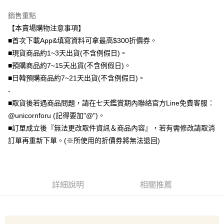
大哥付你分期
銷售重點
相關說明
【本賣場購物注意事項】
【大哥付你分期使用說明】
■首次下載App&填寫資料可拿最高$300折價券。
AFTEE先享後付
1.本服務由台灣大哥大提供，台灣大哥大用戶可立即使用無須另外申請。
■現貨商品約1~3天出貨(不含例假日)。
2.付款方式選擇「大哥付你分期」，訂單成立後會自動跳轉到大哥付的交易
相關說明
■預購商品約7~15天出貨(不含例假日)。
流程，驗證手機門號後，選擇欲分期的期數、繳款截止日，確認付款後即完
【關於「AFTEE先享後付」】
成交易。
ATM付款
■日韓預購商品約7~21天出貨(不含例假日)。
AFTEE先享後付是「在收到商品之後才付款」的支付方式。 讓您購物簡單
3.實際核准額度、可分期數及費用金額請依後續交易確認頁面所載為準。
便利好安心！
-
4.訂單成立30分鐘內，如未前往確認交易或遇審核未通過，訂單將自動取
１．簡單：不需註冊會員、不需綁卡、不需儲值。
運送方式
消。如遇「轉專審核」未通過狀況，表示未達大哥付你分期系統評分，恕無
■取貨後若遇商品問題，請在七天鑑賞期內聯絡官方Line免費客服：
２．便利：只要手機號碼，簡訊認證，即可結帳。
法說明評估內容。
３．安心：先確認商品／服務後，再付款。
@unicornforu (記得要加"@")。
全家取貨付款
【繳款方式說明】
■訂單成立後『無法更改取件資訊＆商品內容』，若有需修改請取消
1.分期款項不併入電信帳單，「大哥付你分期」於每月結算日後寄送繳費提
每筆NT$70，滿NT$1,000(含以上)免運費
【「AFTEE先享後付」結帳流程】
醒簡訊。
訂單再重新下單。(※所使用的折價券將無法退回)
１．於結帳方式選擇「AFTEE先享後付」後，將跳轉至「AFTEE先享後付」
2.透過簡訊連結打開帳單後，可選擇「超商條碼／台灣大直營門市／銀行轉
付款後全家取貨
結帳頁面，進行簡訊認證並確認金額後，即可完成結帳。
帳／街口支付／iPASS MONEY」等通路繳費。
２．訂單成立數日內，您將收到繳費通知簡訊。
每筆NT$70，滿NT$899(含以上)免運費
３．收到繳費通知簡訊後14天內，點擊此簡訊中的連結，可透過四大超商／
【注意事項】
ATM／網路銀行／等多元方式進行付款，方視為交易完成。
7-11取貨（物流比較快）
1.本服務係由「台灣大哥大股份有限公司」（以下簡稱本公司）所提供，讓
詳細說明
相關推薦
※ 請注意：結帳手續完成當下不需立刻繳費，但若您需要取消訂單，請聯絡
用戶於交易時，得透過本服務購買商品或服務，並由商店將買賣／分期付款
每筆NT$70，滿NT$1,000(含以上)免運費
購買商品的店家。未經商家同意取消之訂單仍視為有效，需透過AFTEE先享
買賣價金債權讓與本公司後，依約使用本公司帳單繳交帳款。
後付繳納相關費用。
2.基於同意付款使用「大哥付你分期」之契約關係目的，商店將以您的個人
付款後7-11取貨(出貨較快)
※ 交易是否成功請以「AFTEE先享後付 」之結帳頁面顯示為準，若有關於
資料（包含姓名、電話或地址）提供予台灣大哥大進項蒐集、處理及利用，
是否繳費成功／繳費後需取消欲退款等相關疑問，請聯繫「AFTEE先享後付