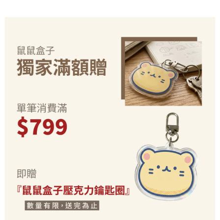
2.基於同意付款使用「大哥付你分期」之契約關係目的，商店將以您的個人
付款後7-11取貨(出貨較快)
※ 交易是否成功請以「AFTEE先享後付 」之結帳頁面顯示為準，若有關於
資料（包含姓名、電話或地址）提供予台灣大哥大進項蒐集、處理及利用，
是否繳費成功／繳費後需取消欲退款等相關疑問，請聯繫「AFTEE先享後付
每筆NT$70，滿NT$899(含以上)免運費
由本公司與您本人進行分期帳單所需資料之確認、核對及更正。
客戶支援中心」
https://netprotections.freshdesk.com/support/home
3.完整用戶服務條款，請詳閱以下連結：
https://oppay.tw/userRule
為了避免耽誤您寶貴的收件時間，建議採用宅配方式配送商品。
【注意事項】
１．透過由恩沛科技股份有限公司提供之「AFTEE先享後付」服務完成之交
每筆NT$80，滿NT$1,500(含以上)免運費
易，需依本服務之必要範圍內提供個人資料，並將交易相關給付款項請求債
權轉讓予恩沛科技股份有限公司。
EZPost 中華郵政 (*Maximum item weight: 2kg.)
查看運費
２．關於個人資料處理事宜，請瀏覽以下網址：
https://aftee.tw/terms/#terms3
SF Express 順豐速運 (中港澳可填順豐站點點碼)
查看運費
３．未成年的使用者請事先徵得法定代理人或監護人之同意方可使用
「AFTEE先享後付」，若未經同意申辦者引起之損失，本公司不負相關責
任。
４．使用「AFTEE先享後付」時，將依據個別帳號之用戶狀況，依本公司即
時審查核予不同之上限額度；若仍有額度不足之情形，本公司將視審查結果
請求用戶進行身份認證。
５．嚴禁一人註冊多個帳號或使用他人資訊註冊。若發現惡意使用之情形，
恩沛科技股份有限公司將有權停止該用戶之使用額度並採取法律行動。