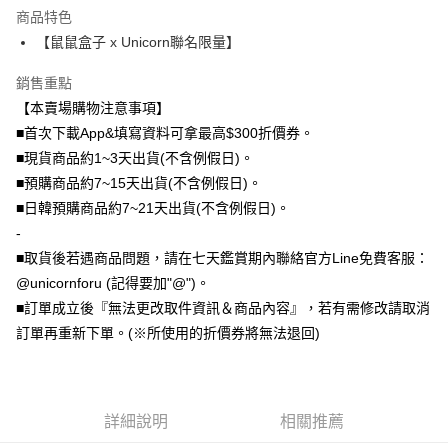
商品特色
全盈+PAY
【鼠鼠盒子 x Unicorn聯名限量】
大哥付你分期
銷售重點
相關說明
【本賣場購物注意事項】
【大哥付你分期使用說明】
AFTEE先享後付
1.本服務由台灣大哥大提供，台灣大哥大用戶可立即使用無須另外申請。
■首次下載App&填寫資料可拿最高$300折價券。
2.付款方式選擇「大哥付你分期」，訂單成立後會自動跳轉到大哥付的交易
相關說明
■現貨商品約1~3天出貨(不含例假日)。
流程，驗證手機門號後，選擇欲分期的期數、繳款截止日，確認付款後即完
【關於「AFTEE先享後付」】
■預購商品約7~15天出貨(不含例假日)。
成交易。
ATM付款
AFTEE先享後付是「在收到商品之後才付款」的支付方式。 讓您購物簡單
3.實際核准額度、可分期數及費用金額請依後續交易確認頁面所載為準。
■日韓預購商品約7~21天出貨(不含例假日)。
便利好安心！
4.訂單成立30分鐘內，如未前往確認交易或遇審核未通過，訂單將自動取
１．簡單：不需註冊會員、不需綁卡、不需儲值。
-
運送方式
消。如遇「轉專審核」未通過狀況，表示未達大哥付你分期系統評分，恕無
２．便利：只要手機號碼，簡訊認證，即可結帳。
法說明評估內容。
■取貨後若遇商品問題，請在七天鑑賞期內聯絡官方Line免費客服：
３．安心：先確認商品／服務後，再付款。
全家取貨付款
【繳款方式說明】
@unicornforu (記得要加"@")。
1.分期款項不併入電信帳單，「大哥付你分期」於每月結算日後寄送繳費提
每筆NT$70，滿NT$1,000(含以上)免運費
【「AFTEE先享後付」結帳流程】
■訂單成立後『無法更改取件資訊＆商品內容』，若有需修改請取消
醒簡訊。
１．於結帳方式選擇「AFTEE先享後付」後，將跳轉至「AFTEE先享後付」
2.透過簡訊連結打開帳單後，可選擇「超商條碼／台灣大直營門市／銀行轉
訂單再重新下單。(※所使用的折價券將無法退回)
付款後全家取貨
結帳頁面，進行簡訊認證並確認金額後，即可完成結帳。
帳／街口支付／iPASS MONEY」等通路繳費。
２．訂單成立數日內，您將收到繳費通知簡訊。
每筆NT$70，滿NT$899(含以上)免運費
３．收到繳費通知簡訊後14天內，點擊此簡訊中的連結，可透過四大超商／
【注意事項】
ATM／網路銀行／等多元方式進行付款，方視為交易完成。
7-11取貨（物流比較快）
1.本服務係由「台灣大哥大股份有限公司」（以下簡稱本公司）所提供，讓
※ 請注意：結帳手續完成當下不需立刻繳費，但若您需要取消訂單，請聯絡
用戶於交易時，得透過本服務購買商品或服務，並由商店將買賣／分期付款
詳細說明
相關推薦
每筆NT$70，滿NT$1,000(含以上)免運費
購買商品的店家。未經商家同意取消之訂單仍視為有效，需透過AFTEE先享
買賣價金債權讓與本公司後，依約使用本公司帳單繳交帳款。
後付繳納相關費用。