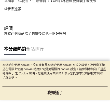
🦄獨家｜3C配件、生活雜貨
▸UNI菲林款磁吸氣囊手機支架
🛒新品速報
評價
喜歡這個商品嗎？購買後給他一個好評吧
本分類熱銷
全站排行
本網站中使用 cookie，欲查詢有關本網站使用 cookie 方式之詳情，及若您不希
熱門標籤
望在電腦上使用 cookie 時應如何變更電腦的 cookie 設定，請參閱本網站「
隱私
權條款
」之 Cookie 聲明。您繼續使用本網站即表示您同意本公司得按本網站使
用條款之 Cookie 聲明使用 cookie。
了解更多 >
我知道了