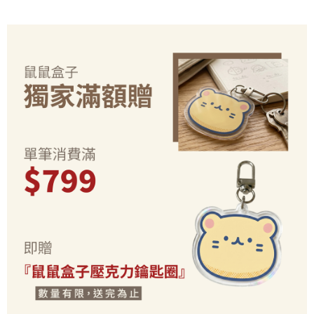
2.基於同意付款使用「大哥付你分期」之契約關係目的，商店將以您的個人
付款後7-11取貨(出貨較快)
※ 交易是否成功請以「AFTEE先享後付 」之結帳頁面顯示為準，若有關於
資料（包含姓名、電話或地址）提供予台灣大哥大進項蒐集、處理及利用，
是否繳費成功／繳費後需取消欲退款等相關疑問，請聯繫「AFTEE先享後付
每筆NT$70，滿NT$899(含以上)免運費
由本公司與您本人進行分期帳單所需資料之確認、核對及更正。
客戶支援中心」
https://netprotections.freshdesk.com/support/home
3.完整用戶服務條款，請詳閱以下連結：
https://oppay.tw/userRule
為了避免耽誤您寶貴的收件時間，建議採用宅配方式配送商品。
【注意事項】
１．透過由恩沛科技股份有限公司提供之「AFTEE先享後付」服務完成之交
每筆NT$80，滿NT$1,500(含以上)免運費
易，需依本服務之必要範圍內提供個人資料，並將交易相關給付款項請求債
權轉讓予恩沛科技股份有限公司。
EZPost 中華郵政 (*Maximum item weight: 2kg.)
查看運費
２．關於個人資料處理事宜，請瀏覽以下網址：
https://aftee.tw/terms/#terms3
SF Express 順豐速運 (中港澳可填順豐站點點碼)
查看運費
３．未成年的使用者請事先徵得法定代理人或監護人之同意方可使用
「AFTEE先享後付」，若未經同意申辦者引起之損失，本公司不負相關責
任。
４．使用「AFTEE先享後付」時，將依據個別帳號之用戶狀況，依本公司即
時審查核予不同之上限額度；若仍有額度不足之情形，本公司將視審查結果
請求用戶進行身份認證。
５．嚴禁一人註冊多個帳號或使用他人資訊註冊。若發現惡意使用之情形，
恩沛科技股份有限公司將有權停止該用戶之使用額度並採取法律行動。