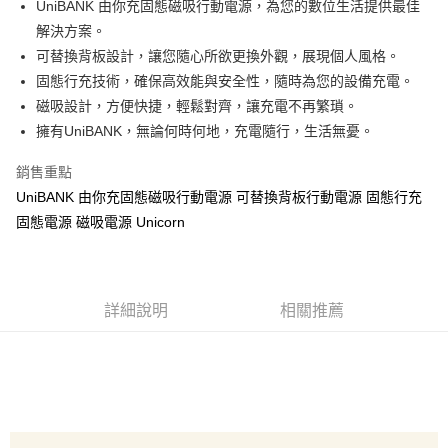
UniBANK 由你充固態磁吸行動電源，為您的數位生活提供最佳
大哥付你分期
解決方案。
相關說明
可替換背板設計，讓您隨心所欲更換外觀，展現個人風格。
【大哥付你分期使用說明】
固態行充技術，確保高效能與安全性，隨時為您的設備充電。
AFTEE先享後付
1.本服務由台灣大哥大提供，台灣大哥大用戶可立即使用無須另外申請。
磁吸設計，方便快捷，輕鬆對齊，讓充電不再繁瑣。
2.付款方式選擇「大哥付你分期」，訂單成立後會自動跳轉到大哥付的交易
相關說明
擁有UniBANK，無論何時何地，充電隨行，生活無憂。
流程，驗證手機門號後，選擇欲分期的期數、繳款截止日，確認付款後即完
【關於「AFTEE先享後付」】
成交易。
ATM付款
AFTEE先享後付是「在收到商品之後才付款」的支付方式。 讓您購物簡單
3.實際核准額度、可分期數及費用金額請依後續交易確認頁面所載為準。
銷售重點
便利好安心！
4.訂單成立30分鐘內，如未前往確認交易或遇審核未通過，訂單將自動取
１．簡單：不需註冊會員、不需綁卡、不需儲值。
UniBANK 由你充固態磁吸行動電源 可替換背板行動電源 固態行充
運送方式
消。如遇「轉專審核」未通過狀況，表示未達大哥付你分期系統評分，恕無
２．便利：只要手機號碼，簡訊認證，即可結帳。
法說明評估內容。
固態電源 磁吸電源 Unicorn
３．安心：先確認商品／服務後，再付款。
全家取貨付款
【繳款方式說明】
1.分期款項不併入電信帳單，「大哥付你分期」於每月結算日後寄送繳費提
每筆NT$70，滿NT$1,000(含以上)免運費
【「AFTEE先享後付」結帳流程】
醒簡訊。
１．於結帳方式選擇「AFTEE先享後付」後，將跳轉至「AFTEE先享後付」
2.透過簡訊連結打開帳單後，可選擇「超商條碼／台灣大直營門市／銀行轉
付款後全家取貨
結帳頁面，進行簡訊認證並確認金額後，即可完成結帳。
詳細說明
相關推薦
帳／街口支付／iPASS MONEY」等通路繳費。
２．訂單成立數日內，您將收到繳費通知簡訊。
每筆NT$70，滿NT$899(含以上)免運費
３．收到繳費通知簡訊後14天內，點擊此簡訊中的連結，可透過四大超商／
【注意事項】
ATM／網路銀行／等多元方式進行付款，方視為交易完成。
7-11取貨（物流比較快）
1.本服務係由「台灣大哥大股份有限公司」（以下簡稱本公司）所提供，讓
※ 請注意：結帳手續完成當下不需立刻繳費，但若您需要取消訂單，請聯絡
用戶於交易時，得透過本服務購買商品或服務，並由商店將買賣／分期付款
每筆NT$70，滿NT$1,000(含以上)免運費
購買商品的店家。未經商家同意取消之訂單仍視為有效，需透過AFTEE先享
買賣價金債權讓與本公司後，依約使用本公司帳單繳交帳款。
後付繳納相關費用。
2.基於同意付款使用「大哥付你分期」之契約關係目的，商店將以您的個人
付款後7-11取貨(出貨較快)
※ 交易是否成功請以「AFTEE先享後付 」之結帳頁面顯示為準，若有關於
資料（包含姓名、電話或地址）提供予台灣大哥大進項蒐集、處理及利用，
是否繳費成功／繳費後需取消欲退款等相關疑問，請聯繫「AFTEE先享後付