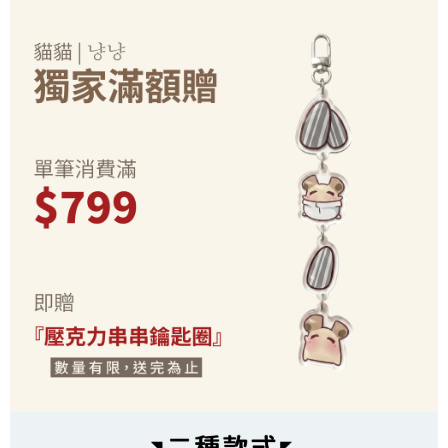
每筆NT$70，滿NT$899(含以上)免運費
由本公司與您本人進行分期帳單所需資料之確認、核對及更正。
客戶支援中心」
https://netprotections.freshdesk.com/support/home
3.完整用戶服務條款，請詳閱以下連結：
https://oppay.tw/userRule
為了避免耽誤您寶貴的收件時間，建議採用宅配方式配送商品。
【注意事項】
１．透過由恩沛科技股份有限公司提供之「AFTEE先享後付」服務完成之交
每筆NT$80，滿NT$1,500(含以上)免運費
易，需依本服務之必要範圍內提供個人資料，並將交易相關給付款項請求債
權轉讓予恩沛科技股份有限公司。
EZPost 中華郵政 (*Maximum item weight: 2kg.)
查看運費
２．關於個人資料處理事宜，請瀏覽以下網址：
https://aftee.tw/terms/#terms3
SF Express 順豐速運 (中港澳可填順豐站點點碼)
查看運費
３．未成年的使用者請事先徵得法定代理人或監護人之同意方可使用
「AFTEE先享後付」，若未經同意申辦者引起之損失，本公司不負相關責
任。
４．使用「AFTEE先享後付」時，將依據個別帳號之用戶狀況，依本公司即
時審查核予不同之上限額度；若仍有額度不足之情形，本公司將視審查結果
請求用戶進行身份認證。
５．嚴禁一人註冊多個帳號或使用他人資訊註冊。若發現惡意使用之情形，
恩沛科技股份有限公司將有權停止該用戶之使用額度並採取法律行動。