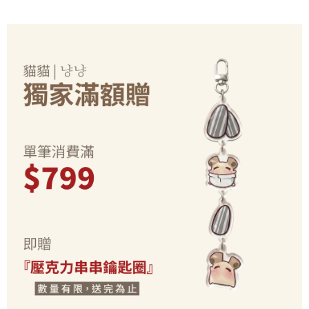
2.基於同意付款使用「大哥付你分期」之契約關係目的，商店將以您的個人
付款後7-11取貨(出貨較快)
※ 交易是否成功請以「AFTEE先享後付 」之結帳頁面顯示為準，若有關於
資料（包含姓名、電話或地址）提供予台灣大哥大進項蒐集、處理及利用，
是否繳費成功／繳費後需取消欲退款等相關疑問，請聯繫「AFTEE先享後付
每筆NT$70，滿NT$899(含以上)免運費
由本公司與您本人進行分期帳單所需資料之確認、核對及更正。
客戶支援中心」
https://netprotections.freshdesk.com/support/home
3.完整用戶服務條款，請詳閱以下連結：
https://oppay.tw/userRule
為了避免耽誤您寶貴的收件時間，建議採用宅配方式配送商品。
【注意事項】
１．透過由恩沛科技股份有限公司提供之「AFTEE先享後付」服務完成之交
每筆NT$80，滿NT$1,500(含以上)免運費
易，需依本服務之必要範圍內提供個人資料，並將交易相關給付款項請求債
權轉讓予恩沛科技股份有限公司。
EZPost 中華郵政 (*Maximum item weight: 2kg.)
查看運費
２．關於個人資料處理事宜，請瀏覽以下網址：
https://aftee.tw/terms/#terms3
SF Express 順豐速運 (中港澳可填順豐站點點碼)
查看運費
３．未成年的使用者請事先徵得法定代理人或監護人之同意方可使用
「AFTEE先享後付」，若未經同意申辦者引起之損失，本公司不負相關責
任。
４．使用「AFTEE先享後付」時，將依據個別帳號之用戶狀況，依本公司即
時審查核予不同之上限額度；若仍有額度不足之情形，本公司將視審查結果
請求用戶進行身份認證。
５．嚴禁一人註冊多個帳號或使用他人資訊註冊。若發現惡意使用之情形，
恩沛科技股份有限公司將有權停止該用戶之使用額度並採取法律行動。