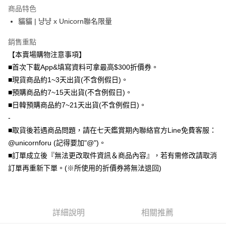
商品特色
全盈+PAY
貓貓 | 냥냥 x Unicorn聯名限量
大哥付你分期
銷售重點
相關說明
【本賣場購物注意事項】
【大哥付你分期使用說明】
AFTEE先享後付
1.本服務由台灣大哥大提供，台灣大哥大用戶可立即使用無須另外申請。
■首次下載App&填寫資料可拿最高$300折價券。
2.付款方式選擇「大哥付你分期」，訂單成立後會自動跳轉到大哥付的交易
相關說明
■現貨商品約1~3天出貨(不含例假日)。
流程，驗證手機門號後，選擇欲分期的期數、繳款截止日，確認付款後即完
【關於「AFTEE先享後付」】
■預購商品約7~15天出貨(不含例假日)。
成交易。
ATM付款
AFTEE先享後付是「在收到商品之後才付款」的支付方式。 讓您購物簡單
3.實際核准額度、可分期數及費用金額請依後續交易確認頁面所載為準。
■日韓預購商品約7~21天出貨(不含例假日)。
便利好安心！
4.訂單成立30分鐘內，如未前往確認交易或遇審核未通過，訂單將自動取
１．簡單：不需註冊會員、不需綁卡、不需儲值。
-
運送方式
消。如遇「轉專審核」未通過狀況，表示未達大哥付你分期系統評分，恕無
２．便利：只要手機號碼，簡訊認證，即可結帳。
法說明評估內容。
■取貨後若遇商品問題，請在七天鑑賞期內聯絡官方Line免費客服：
３．安心：先確認商品／服務後，再付款。
全家取貨付款
【繳款方式說明】
@unicornforu (記得要加"@")。
1.分期款項不併入電信帳單，「大哥付你分期」於每月結算日後寄送繳費提
每筆NT$70，滿NT$1,000(含以上)免運費
【「AFTEE先享後付」結帳流程】
■訂單成立後『無法更改取件資訊＆商品內容』，若有需修改請取消
醒簡訊。
１．於結帳方式選擇「AFTEE先享後付」後，將跳轉至「AFTEE先享後付」
2.透過簡訊連結打開帳單後，可選擇「超商條碼／台灣大直營門市／銀行轉
訂單再重新下單。(※所使用的折價券將無法退回)
付款後全家取貨
結帳頁面，進行簡訊認證並確認金額後，即可完成結帳。
帳／街口支付／iPASS MONEY」等通路繳費。
２．訂單成立數日內，您將收到繳費通知簡訊。
每筆NT$70，滿NT$899(含以上)免運費
３．收到繳費通知簡訊後14天內，點擊此簡訊中的連結，可透過四大超商／
【注意事項】
ATM／網路銀行／等多元方式進行付款，方視為交易完成。
7-11取貨（物流比較快）
1.本服務係由「台灣大哥大股份有限公司」（以下簡稱本公司）所提供，讓
※ 請注意：結帳手續完成當下不需立刻繳費，但若您需要取消訂單，請聯絡
用戶於交易時，得透過本服務購買商品或服務，並由商店將買賣／分期付款
詳細說明
相關推薦
每筆NT$70，滿NT$1,000(含以上)免運費
購買商品的店家。未經商家同意取消之訂單仍視為有效，需透過AFTEE先享
買賣價金債權讓與本公司後，依約使用本公司帳單繳交帳款。
後付繳納相關費用。