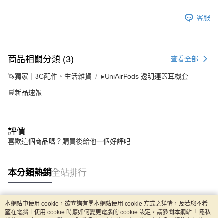
客服
商品相關分類 (3)
查看全部
🦄獨家｜3C配件、生活雜貨
▸UniAirPods 透明連蓋耳機套
🛒新品速報
評價
喜歡這個商品嗎？購買後給他一個好評吧
本分類熱銷
全站排行
本網站中使用 cookie，欲查詢有關本網站使用 cookie 方式之詳情，及若您不希
熱門標籤
望在電腦上使用 cookie 時應如何變更電腦的 cookie 設定，請參閱本網站「
隱私