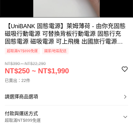
【UniBANK 固態電源】萊姆薄荷 - 由你充固態
磁吸行動電源 可替換背板行動電源 固態行充
固態電源 磁吸電源 可上飛機 出國旅行電源
Unicorn
超取滿NT$899免運
國家/地區配送
0:00
NT$390 ~ NT$22,290
/
NT$250 ~ NT$1,990
0:05
已賣出：22件
請選擇商品選項
付款與運送方式
超取滿NT$899免運
付款方式