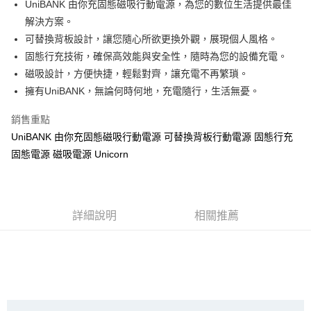
UniBANK 由你充固態磁吸行動電源，為您的數位生活提供最佳
大哥付你分期
解決方案。
相關說明
可替換背板設計，讓您隨心所欲更換外觀，展現個人風格。
【大哥付你分期使用說明】
固態行充技術，確保高效能與安全性，隨時為您的設備充電。
AFTEE先享後付
1.本服務由台灣大哥大提供，台灣大哥大用戶可立即使用無須另外申請。
磁吸設計，方便快捷，輕鬆對齊，讓充電不再繁瑣。
2.付款方式選擇「大哥付你分期」，訂單成立後會自動跳轉到大哥付的交易
相關說明
擁有UniBANK，無論何時何地，充電隨行，生活無憂。
流程，驗證手機門號後，選擇欲分期的期數、繳款截止日，確認付款後即完
【關於「AFTEE先享後付」】
成交易。
ATM付款
AFTEE先享後付是「在收到商品之後才付款」的支付方式。 讓您購物簡單
3.實際核准額度、可分期數及費用金額請依後續交易確認頁面所載為準。
銷售重點
便利好安心！
4.訂單成立30分鐘內，如未前往確認交易或遇審核未通過，訂單將自動取
１．簡單：不需註冊會員、不需綁卡、不需儲值。
UniBANK 由你充固態磁吸行動電源 可替換背板行動電源 固態行充
運送方式
消。如遇「轉專審核」未通過狀況，表示未達大哥付你分期系統評分，恕無
２．便利：只要手機號碼，簡訊認證，即可結帳。
法說明評估內容。
固態電源 磁吸電源 Unicorn
３．安心：先確認商品／服務後，再付款。
全家取貨付款
【繳款方式說明】
1.分期款項不併入電信帳單，「大哥付你分期」於每月結算日後寄送繳費提
每筆NT$70，滿NT$1,000(含以上)免運費
【「AFTEE先享後付」結帳流程】
醒簡訊。
１．於結帳方式選擇「AFTEE先享後付」後，將跳轉至「AFTEE先享後付」
2.透過簡訊連結打開帳單後，可選擇「超商條碼／台灣大直營門市／銀行轉
付款後全家取貨
結帳頁面，進行簡訊認證並確認金額後，即可完成結帳。
詳細說明
相關推薦
帳／街口支付／iPASS MONEY」等通路繳費。
２．訂單成立數日內，您將收到繳費通知簡訊。
每筆NT$70，滿NT$899(含以上)免運費
３．收到繳費通知簡訊後14天內，點擊此簡訊中的連結，可透過四大超商／
【注意事項】
ATM／網路銀行／等多元方式進行付款，方視為交易完成。
7-11取貨（物流比較快）
1.本服務係由「台灣大哥大股份有限公司」（以下簡稱本公司）所提供，讓
※ 請注意：結帳手續完成當下不需立刻繳費，但若您需要取消訂單，請聯絡
用戶於交易時，得透過本服務購買商品或服務，並由商店將買賣／分期付款
每筆NT$70，滿NT$1,000(含以上)免運費
購買商品的店家。未經商家同意取消之訂單仍視為有效，需透過AFTEE先享
買賣價金債權讓與本公司後，依約使用本公司帳單繳交帳款。
後付繳納相關費用。
2.基於同意付款使用「大哥付你分期」之契約關係目的，商店將以您的個人
付款後7-11取貨(出貨較快)
※ 交易是否成功請以「AFTEE先享後付 」之結帳頁面顯示為準，若有關於
資料（包含姓名、電話或地址）提供予台灣大哥大進項蒐集、處理及利用，
是否繳費成功／繳費後需取消欲退款等相關疑問，請聯繫「AFTEE先享後付