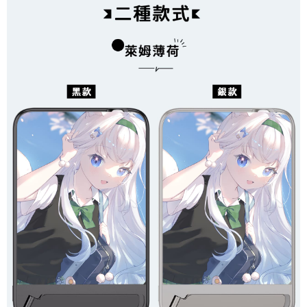
每筆NT$70，滿NT$899(含以上)免運費
由本公司與您本人進行分期帳單所需資料之確認、核對及更正。
客戶支援中心」
https://netprotections.freshdesk.com/support/home
3.完整用戶服務條款，請詳閱以下連結：
https://oppay.tw/userRule
為了避免耽誤您寶貴的收件時間，建議採用宅配方式配送商品。
【注意事項】
１．透過由恩沛科技股份有限公司提供之「AFTEE先享後付」服務完成之交
每筆NT$80，滿NT$1,500(含以上)免運費
易，需依本服務之必要範圍內提供個人資料，並將交易相關給付款項請求債
權轉讓予恩沛科技股份有限公司。
EZPost 中華郵政 (*Maximum item weight: 2kg.)
查看運費
２．關於個人資料處理事宜，請瀏覽以下網址：
https://aftee.tw/terms/#terms3
SF Express 順豐速運 (中港澳可填順豐站點點碼)
查看運費
３．未成年的使用者請事先徵得法定代理人或監護人之同意方可使用
「AFTEE先享後付」，若未經同意申辦者引起之損失，本公司不負相關責
任。
４．使用「AFTEE先享後付」時，將依據個別帳號之用戶狀況，依本公司即
時審查核予不同之上限額度；若仍有額度不足之情形，本公司將視審查結果
請求用戶進行身份認證。
５．嚴禁一人註冊多個帳號或使用他人資訊註冊。若發現惡意使用之情形，
恩沛科技股份有限公司將有權停止該用戶之使用額度並採取法律行動。